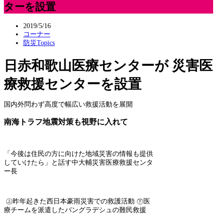
ターを設置
2019/5/16
コーナー
防災Topics
日赤和歌山医療センターが 災害医
療救援センターを設置
国内外問わず高度で幅広い救援活動を展開
南海トラフ地震対策も視野に入れて
「今後は住民の方に向けた地域災害の情報も提供
していけたら」と話す中大輔災害医療救援センタ
ー長
㊤昨年起きた西日本豪雨災害での救護活動 ㊦医
療チームを派遣したバングラデシュの難民救援