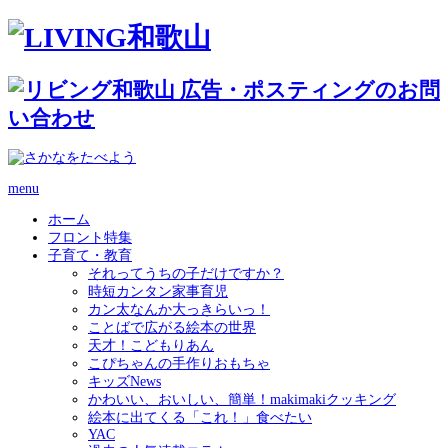
menu
ホーム
フロント特集
子育て・教育
それってうちの子だけですか？
時短カンタン家事育児
カン太なんか大っきらいっ！
ことばで広がる絵本の世界
天才！こどもりあん
こぴちゃんの手作りおもちゃ
キッズNews
かわいい、おいしい、簡単！makimakiクッキング
絵本に出てくる「これ！」食べたい
YAC