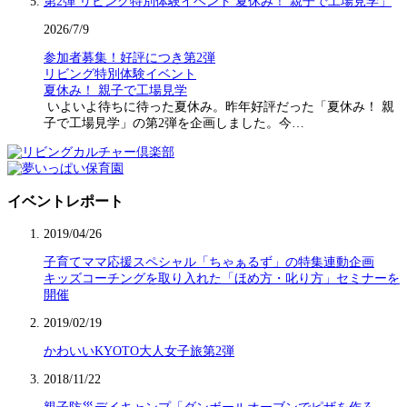
2026/7/9
参加者募集！好評につき第2弾
リビング特別体験イベント
夏休み！ 親子で工場見学
いよいよ待ちに待った夏休み。昨年好評だった「夏休み！ 親
子で工場見学」の第2弾を企画しました。今…
イベントレポート
2019/04/26
子育てママ応援スペシャル「ちゃぁるず」の特集連動企画
キッズコーチングを取り入れた「ほめ方・叱り方」セミナーを
開催
2019/02/19
かわいいKYOTO大人女子旅第2弾
2018/11/22