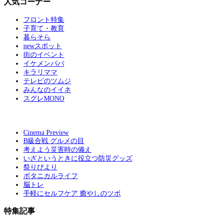
人気コーナー
フロント特集
子育て・教育
暮らそら
newスポット
街のイベント
イケメンパパ
キラリママ
テレビのツムジ
みんなのイイネ
スグレMONO
Cinema Preview
B級合戦 グルメの目
考えよう災害時の備え
いざというときに役立つ防災グッズ
祭りびより
ボタニカルライフ
脳トレ
手軽にセルフケア 癒やしのツボ
特集記事