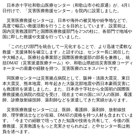
日本赤十字社和歌山医療センター（和歌山市小松原通）が、4月1
日付けで、「災害医療救援センター」を院内に設置しました。
災害医療救援センターは、日本や海外の被災地や紛争地などで、
高度で幅広い救援活動を行うことを目的としています。設置前は、
国内災害救護部門と国際医療救援部門を2つの柱に、各部門で地域や
国に即した救援や支援を行っていました。
「このたび2部門を統合して一元化することで、より迅速で柔軟な
救援・支援体制を確立します」と話すのは、センター長に就任した
中大輔さん。医療社会事業部と国際医療救援部の部長を兼務し、統
括DMAT（災害派遣医療チーム）や、和歌山県総括災害医療コーディ
ネーターの肩書や経験を持つ、災害医療のエキスパートです。
同医療センターは災害拠点病院として、阪神・淡路大震災、東日
本大震災、熊本地震、昨年起きた大阪北部地震や西日本豪雨災害に
も救護班を派遣しました。また、日本赤十字社から全国初の国際医
療救援拠点病院の指定を受け、現在まで40カ国に167人の医師、看護
師、診療放射線技師、薬剤師などを派遣してきた実績があります。
災害医療救援センターには、医師、看護師、薬剤師、放射線技
師、理学療法士などが在籍。DMATの資格を持つ人材も含まれていま
す。「今までの経験で培ってきた知識や技術を共有して、今後の医
療救援、災害救護をもっと充実させられれば」と中センター長は抱
負を述べます。