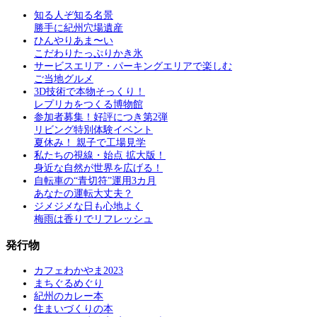
知る人ぞ知る名景
勝手に紀州穴場遺産
ひんやりあま〜い
こだわりたっぷりかき氷
サービスエリア・パーキングエリアで楽しむ
ご当地グルメ
3D技術で本物そっくり！
レプリカをつくる博物館
参加者募集！好評につき第2弾
リビング特別体験イベント
夏休み！ 親子で工場見学
私たちの視線・始点 拡大版！
身近な自然が世界を広げる！
自転車の“青切符”運用3カ月
あなたの運転大丈夫？
ジメジメな日も心地よく
梅雨は香りでリフレッシュ
発行物
カフェわかやま2023
まちぐるめぐり
紀州のカレー本
住まいづくりの本