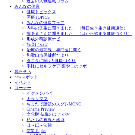
過去の人気連載コラム
みんなの健康
健康トピックス
医療TOPICS
みんなの健康フェア
内科の先生に聞きました！（毎日生き生き健康通信）
歯医者さんに聞きました！（口から始まる健康づくり）
形成外科診療ナビ
協会けんぽ
治療の最前線！専門医に聞く
和歌山市保健所だより
タニタに聞く! 健康づくり
手軽にセルフケア 癒やしのツボ
暮らそら
newスポット
イベント
コーナー
イケメンパパ
キラリママ
ちまたで話題のスグレMONO
Cinema Preview
文化財 仏像のよこがお
私たちの視線と始点
ほ～ほ～法律
防災Topics