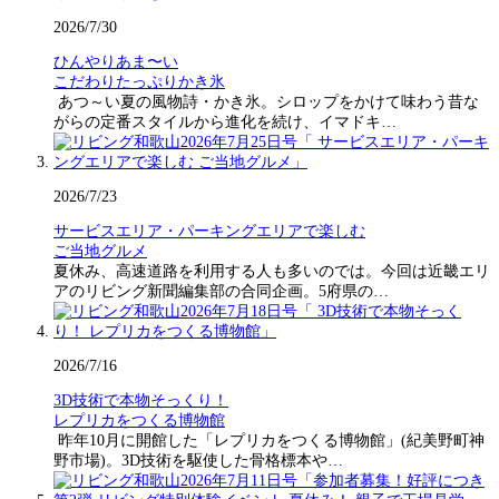
2026/7/30
ひんやりあま〜い
こだわりたっぷりかき氷
あつ～い夏の風物詩・かき氷。シロップをかけて味わう昔な
がらの定番スタイルから進化を続け、イマドキ…
2026/7/23
サービスエリア・パーキングエリアで楽しむ
ご当地グルメ
夏休み、高速道路を利用する人も多いのでは。今回は近畿エリ
アのリビング新聞編集部の合同企画。5府県の…
2026/7/16
3D技術で本物そっくり！
レプリカをつくる博物館
昨年10月に開館した「レプリカをつくる博物館」(紀美野町神
野市場)。3D技術を駆使した骨格標本や…