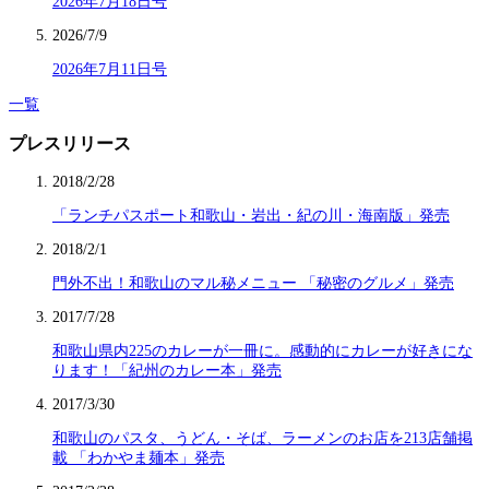
2026年7月18日号
2026/7/9
2026年7月11日号
一覧
プレスリリース
2018/2/28
「ランチパスポート和歌山・岩出・紀の川・海南版」発売
2018/2/1
門外不出！和歌山のマル秘メニュー 「秘密のグルメ」発売
2017/7/28
和歌山県内225のカレーが一冊に。感動的にカレーが好きにな
ります！「紀州のカレー本」発売
2017/3/30
和歌山のパスタ、うどん・そば、ラーメンのお店を213店舗掲
載 「わかやま麺本」発売