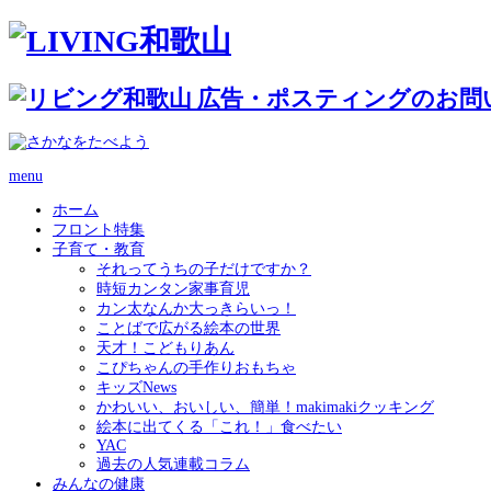
menu
ホーム
フロント特集
子育て・教育
それってうちの子だけですか？
時短カンタン家事育児
カン太なんか大っきらいっ！
ことばで広がる絵本の世界
天才！こどもりあん
こぴちゃんの手作りおもちゃ
キッズNews
かわいい、おいしい、簡単！makimakiクッキング
絵本に出てくる「これ！」食べたい
YAC
過去の人気連載コラム
みんなの健康