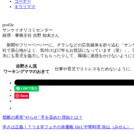
コーナー
キラリママ
profile
サンケイオリコミセンター
経理・事務主任 吉野 知未さん
新聞やフリーペーパーに、チラシなどの広告媒体を折り込む「サンケ
社で居心地がよく、気付けば17年もお世話になっています（笑）」。
夫にも育児を協力してもらったりして、職場に迷惑をかけないように
吉野さん流
仕事や育児でストレスをためないように、
ワーキングママのおきて
Save
禁断の果実“やらせ” 手を染めた理由とは？
辛さは正義！？うま辛フェチの炎魔帳 file1.中華料理 弥山（みせん）