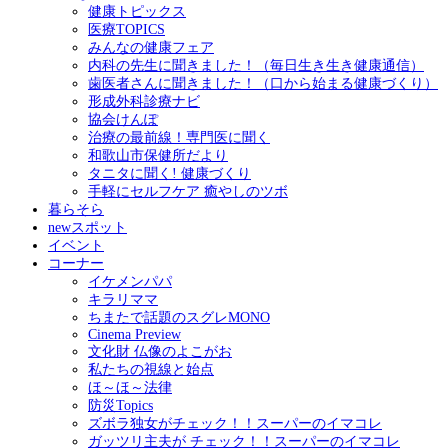
健康トピックス
医療TOPICS
みんなの健康フェア
内科の先生に聞きました！（毎日生き生き健康通信）
歯医者さんに聞きました！（口から始まる健康づくり）
形成外科診療ナビ
協会けんぽ
治療の最前線！専門医に聞く
和歌山市保健所だより
タニタに聞く! 健康づくり
手軽にセルフケア 癒やしのツボ
暮らそら
newスポット
イベント
コーナー
イケメンパパ
キラリママ
ちまたで話題のスグレMONO
Cinema Preview
文化財 仏像のよこがお
私たちの視線と始点
ほ～ほ～法律
防災Topics
ズボラ独女がチェック！！スーパーのイマコレ
ガッツリ主夫が チェック！！スーパーのイマコレ