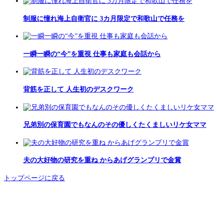
制服に憧れ海上自衛官に 3カ月限定で和歌山で任務を
一瞬一瞬の“今”を重視 仕事も家庭も会話から
背筋を正して 人生初のデスクワーク
兄弟別の保育園でもなんのその優しくたくましいリケ女ママ
夫の大好物の研究を重ね からあげグランプリで金賞
トップページに戻る