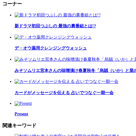
コーナー
新ドラマ初回つぶしの 最強の裏番組とは!?
デ・オウ薬用クレンジングウォッシュ
みそソムリエ宮本さんの味噌漬け春夏秋冬「烏賊（いか）と菜
カードがメッセージを伝える 占いでつなぐ一期一会
Present
関連キーワード