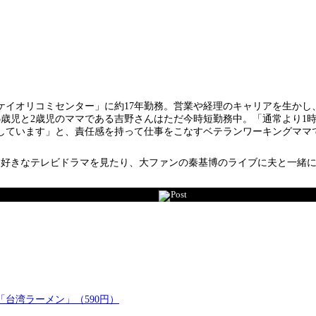
イオリコミセンター」に約17年勤務。営業や経理のキャリアを生かし
5歳児と2歳児のママである吉野さんはただ今時短勤務中。「通常より1
しています」と、責任感を持って仕事をこなすベテランワーキングママ
好きなテレビドラマを見たり、大ファンの秦基博のライブに夫と一緒に
Post
 「台湾ラーメン」（590円）