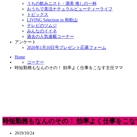
うちの飲みニスト・酒美 推しの一杯
おうちで美活ナチュラルビューティーライフ
トピックス
LIVING Selection in 和歌山
テレビのツムジ
みんなのイイネ
過去の人気連載コーナー
アンケート
2026年1月10日号プレゼント応募フォーム
Home
コーナー
時短勤務もなんのその！ 効率よく仕事をこなす主任ママ
時短勤務もなんのその！ 効率よく仕事をこな
2019/10/24