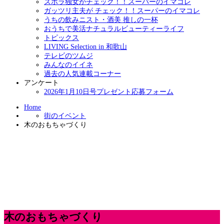
ズボラ独女がチェック！！スーパーのイマコレ
ガッツリ主夫が チェック！！スーパーのイマコレ
うちの飲みニスト・酒美 推しの一杯
おうちで美活ナチュラルビューティーライフ
トピックス
LIVING Selection in 和歌山
テレビのツムジ
みんなのイイネ
過去の人気連載コーナー
アンケート
2026年1月10日号プレゼント応募フォーム
Home
街のイベント
木のおもちゃづくり
木のおもちゃづくり