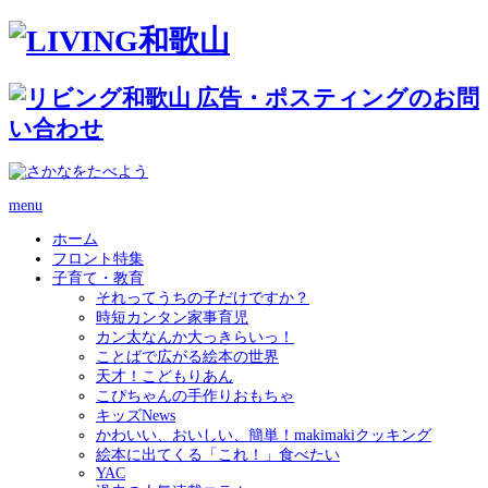
menu
ホーム
フロント特集
子育て・教育
それってうちの子だけですか？
時短カンタン家事育児
カン太なんか大っきらいっ！
ことばで広がる絵本の世界
天才！こどもりあん
こぴちゃんの手作りおもちゃ
キッズNews
かわいい、おいしい、簡単！makimakiクッキング
絵本に出てくる「これ！」食べたい
YAC