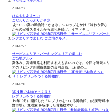
2026/7/30
ひんやりあま〜い
こだわりたっぷりかき氷
あつ～い夏の風物詩・かき氷。シロップをかけて味わう昔な
がらの定番スタイルから進化を続け、イマドキ…
2026/7/23
サービスエリア・パーキングエリアで楽しむ
ご当地グルメ
夏休み、高速道路を利用する人も多いのでは。今回は近畿エリ
アのリビング新聞編集部の合同企画。5府県の…
2026/7/16
3D技術で本物そっくり！
レプリカをつくる博物館
昨年10月に開館した「レプリカをつくる博物館」(紀美野町神
野市場)。3D技術を駆使した骨格標本や…