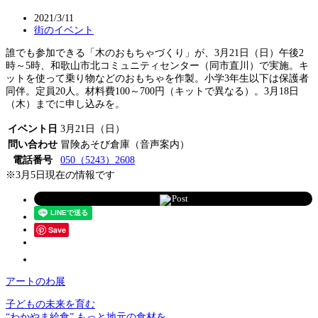
2021/3/11
街のイベント
誰でも参加できる「木のおもちゃづくり」が、3月21日（日）午後2
時～5時、和歌山市北コミュニティセンター（同市直川）で実施。キ
ットを使って乗り物などのおもちゃを作製。小学3年生以下は保護者
同伴。定員20人。材料費100～700円（キットで異なる）。3月18日
（木）までに申し込みを。
イベント日
3月21日（日）
問い合わせ
冒険あそび倉庫（音声案内）
電話番号
050（5243）2608
※3月5日現在の情報です
Post
Save
アートのわ展
子どもの未来を育む
“わかやま給食” もっと地元の食材を