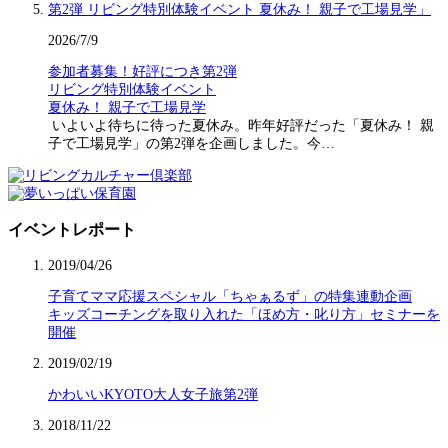
2026/7/9
参加者募集！好評につき第2弾
リビング特別体験イベント
夏休み！ 親子で工場見学
いよいよ待ちに待った夏休み。昨年好評だった「夏休み！ 親
子で工場見学」の第2弾を企画しました。今…
イベントレポート
2019/04/26
子育てママ応援スペシャル「ちゃぁるず」の特集連動企画
キッズコーチングを取り入れた「ほめ方・叱り方」セミナーを
開催
2019/02/19
かわいいKYOTO大人女子旅第2弾
2018/11/22