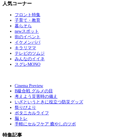
人気コーナー
フロント特集
子育て・教育
暮らそら
newスポット
街のイベント
イケメンパパ
キラリママ
テレビのツムジ
みんなのイイネ
スグレMONO
Cinema Preview
B級合戦 グルメの目
考えよう災害時の備え
いざというときに役立つ防災グッズ
祭りびより
ボタニカルライフ
脳トレ
手軽にセルフケア 癒やしのツボ
特集記事