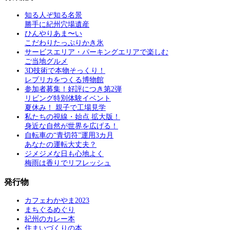
知る人ぞ知る名景
勝手に紀州穴場遺産
ひんやりあま〜い
こだわりたっぷりかき氷
サービスエリア・パーキングエリアで楽しむ
ご当地グルメ
3D技術で本物そっくり！
レプリカをつくる博物館
参加者募集！好評につき第2弾
リビング特別体験イベント
夏休み！ 親子で工場見学
私たちの視線・始点 拡大版！
身近な自然が世界を広げる！
自転車の“青切符”運用3カ月
あなたの運転大丈夫？
ジメジメな日も心地よく
梅雨は香りでリフレッシュ
発行物
カフェわかやま2023
まちぐるめぐり
紀州のカレー本
住まいづくりの本