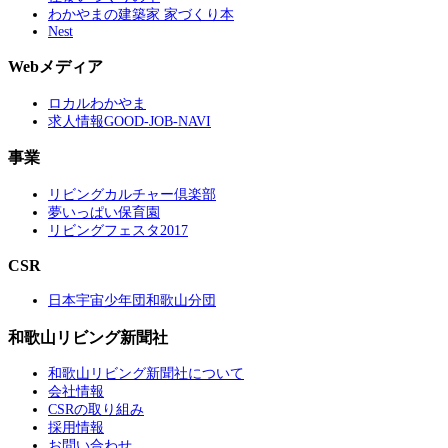
わかやまの建築家 家づくり本
Nest
Webメディア
ロカルわかやま
求人情報GOOD-JOB-NAVI
事業
リビングカルチャー倶楽部
夢いっぱい保育園
リビングフェスタ2017
CSR
日本宇宙少年団和歌山分団
和歌山リビング新聞社
和歌山リビング新聞社について
会社情報
CSRの取り組み
採用情報
お問い合わせ