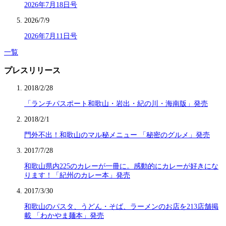
2026年7月18日号
2026/7/9
2026年7月11日号
一覧
プレスリリース
2018/2/28
「ランチパスポート和歌山・岩出・紀の川・海南版」発売
2018/2/1
門外不出！和歌山のマル秘メニュー 「秘密のグルメ」発売
2017/7/28
和歌山県内225のカレーが一冊に。感動的にカレーが好きにな
ります！「紀州のカレー本」発売
2017/3/30
和歌山のパスタ、うどん・そば、ラーメンのお店を213店舗掲
載 「わかやま麺本」発売