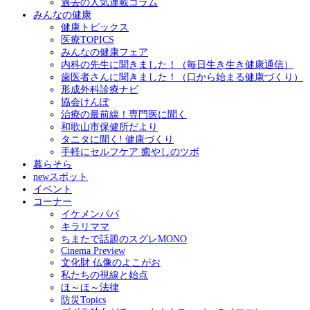
過去の人気連載コラム
みんなの健康
健康トピックス
医療TOPICS
みんなの健康フェア
内科の先生に聞きました！（毎日生き生き健康通信）
歯医者さんに聞きました！（口から始まる健康づくり）
形成外科診療ナビ
協会けんぽ
治療の最前線！専門医に聞く
和歌山市保健所だより
タニタに聞く! 健康づくり
手軽にセルフケア 癒やしのツボ
暮らそら
newスポット
イベント
コーナー
イケメンパパ
キラリママ
ちまたで話題のスグレMONO
Cinema Preview
文化財 仏像のよこがお
私たちの視線と始点
ほ～ほ～法律
防災Topics