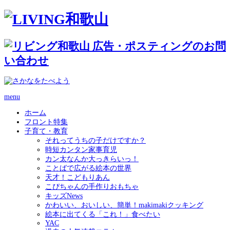
menu
ホーム
フロント特集
子育て・教育
それってうちの子だけですか？
時短カンタン家事育児
カン太なんか大っきらいっ！
ことばで広がる絵本の世界
天才！こどもりあん
こぴちゃんの手作りおもちゃ
キッズNews
かわいい、おいしい、簡単！makimakiクッキング
絵本に出てくる「これ！」食べたい
YAC