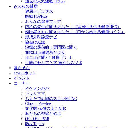
過去の人気連載コラム
みんなの健康
健康トピックス
医療TOPICS
みんなの健康フェア
内科の先生に聞きました！（毎日生き生き健康通信）
歯医者さんに聞きました！（口から始まる健康づくり）
形成外科診療ナビ
協会けんぽ
治療の最前線！専門医に聞く
和歌山市保健所だより
タニタに聞く! 健康づくり
手軽にセルフケア 癒やしのツボ
暮らそら
newスポット
イベント
コーナー
イケメンパパ
キラリママ
ちまたで話題のスグレMONO
Cinema Preview
文化財 仏像のよこがお
私たちの視線と始点
ほ～ほ～法律
防災Topics