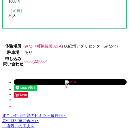
1800円
［定員］
50人
体験場所
みなべ町気佐藤321-6
(JA紀州アグリセンターみなべ)
駐車場
あり
申し込み
0738(22)0604
問い合わせ
Post
Save
すごい住宅性能のヒミツ～最終回～
高性能な家に合った
「換気」の工夫を