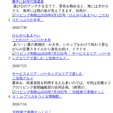
勝手に紀州穴場遺産
遊び心のアンテナを立てて、景色を眺めると、海には犬やカ
ラス、海岸には熊の姿が見えてきます。自然が…
2026/7/30
ひんやりあま〜い
こだわりたっぷりかき氷
あつ～い夏の風物詩・かき氷。シロップをかけて味わう昔な
がらの定番スタイルから進化を続け、イマドキ…
2026/7/23
サービスエリア・パーキングエリアで楽しむ
ご当地グルメ
夏休み、高速道路を利用する人も多いのでは。今回は近畿エリ
アのリビング新聞編集部の合同企画。5府県の…
2026/7/16
3D技術で本物そっくり！