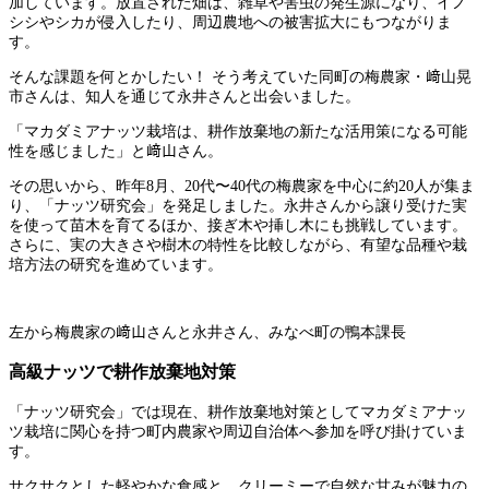
加しています。放置された畑は、雑草や害虫の発生源になり、イノ
シシやシカが侵入したり、周辺農地への被害拡大にもつながりま
す。
そんな課題を何とかしたい！ そう考えていた同町の梅農家・﨑山晃
市さんは、知人を通じて永井さんと出会いました。
「マカダミアナッツ栽培は、耕作放棄地の新たな活用策になる可能
性を感じました」と﨑山さん。
その思いから、昨年8月、20代〜40代の梅農家を中心に約20人が集ま
り、「ナッツ研究会」を発足しました。永井さんから譲り受けた実
を使って苗木を育てるほか、接ぎ木や挿し木にも挑戦しています。
さらに、実の大きさや樹木の特性を比較しながら、有望な品種や栽
培方法の研究を進めています。
左から梅農家の﨑山さんと永井さん、みなべ町の鴨本課長
高級ナッツで耕作放棄地対策
「ナッツ研究会」では現在、耕作放棄地対策としてマカダミアナッ
ツ栽培に関心を持つ町内農家や周辺自治体へ参加を呼び掛けていま
す。
サクサクとした軽やかな食感と、クリーミーで自然な甘みが魅力の