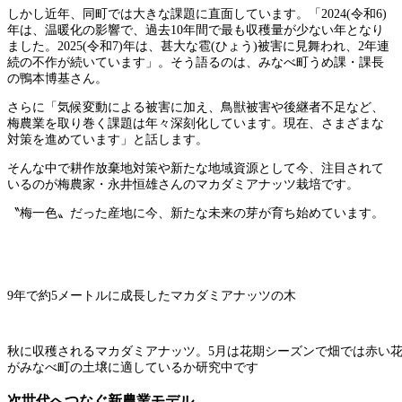
しかし近年、同町では大きな課題に直面しています。「2024(令和6)
年は、温暖化の影響で、過去10年間で最も収穫量が少ない年となり
ました。2025(令和7)年は、甚大な雹(ひょう)被害に見舞われ、2年連
続の不作が続いています」。そう語るのは、みなべ町うめ課・課長
の鴨本博基さん。
さらに「気候変動による被害に加え、鳥獣被害や後継者不足など、
梅農業を取り巻く課題は年々深刻化しています。現在、さまざまな
対策を進めています」と話します。
そんな中で耕作放棄地対策や新たな地域資源として今、注目されて
いるのが梅農家・永井恒雄さんのマカダミアナッツ栽培です。
〝梅一色〟だった産地に今、新たな未来の芽が育ち始めています。
9年で約5メートルに成長したマカダミアナッツの木
秋に収穫されるマカダミアナッツ。5月は花期シーズンで畑では赤い
がみなべ町の土壌に適しているか研究中です
次世代へつなぐ新農業モデル