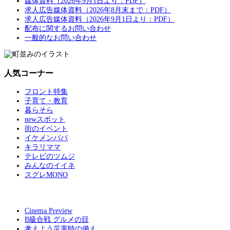
媒体資料（2026年9月1日より：PDF）
求人広告媒体資料（2026年8月末まで：PDF）
求人広告媒体資料（2026年9月1日より：PDF）
配布に関するお問い合わせ
一般的なお問い合わせ
人気コーナー
フロント特集
子育て・教育
暮らそら
newスポット
街のイベント
イケメンパパ
キラリママ
テレビのツムジ
みんなのイイネ
スグレMONO
Cinema Preview
B級合戦 グルメの目
考えよう災害時の備え