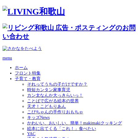
menu
ホーム
フロント特集
子育て・教育
それってうちの子だけですか？
時短カンタン家事育児
カン太なんか大っきらいっ！
ことばで広がる絵本の世界
天才！こどもりあん
こぴちゃんの手作りおもちゃ
キッズNews
かわいい、おいしい、簡単！makimakiクッキング
絵本に出てくる「これ！」食べたい
YAC