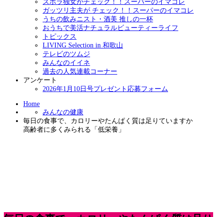
ズボラ独女がチェック！！スーパーのイマコレ
ガッツリ主夫が チェック！！スーパーのイマコレ
うちの飲みニスト・酒美 推しの一杯
おうちで美活ナチュラルビューティーライフ
トピックス
LIVING Selection in 和歌山
テレビのツムジ
みんなのイイネ
過去の人気連載コーナー
アンケート
2026年1月10日号プレゼント応募フォーム
Home
みんなの健康
毎日の食事で、カロリーやたんぱく質は足りていますか
高齢者に多くみられる「低栄養」