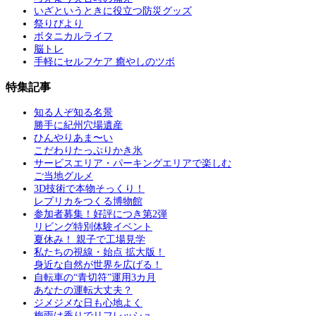
いざというときに役立つ防災グッズ
祭りびより
ボタニカルライフ
脳トレ
手軽にセルフケア 癒やしのツボ
特集記事
知る人ぞ知る名景
勝手に紀州穴場遺産
ひんやりあま〜い
こだわりたっぷりかき氷
サービスエリア・パーキングエリアで楽しむ
ご当地グルメ
3D技術で本物そっくり！
レプリカをつくる博物館
参加者募集！好評につき第2弾
リビング特別体験イベント
夏休み！ 親子で工場見学
私たちの視線・始点 拡大版！
身近な自然が世界を広げる！
自転車の“青切符”運用3カ月
あなたの運転大丈夫？
ジメジメな日も心地よく
梅雨は香りでリフレッシュ