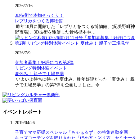
2026/7/16
3D技術で本物そっくり！
レプリカをつくる博物館
昨年10月に開館した「レプリカをつくる博物館」(紀美野町神
野市場)。3D技術を駆使した骨格標本や…
2026/7/9
参加者募集！好評につき第2弾
リビング特別体験イベント
夏休み！ 親子で工場見学
いよいよ待ちに待った夏休み。昨年好評だった「夏休み！ 親
子で工場見学」の第2弾を企画しました。今…
イベントレポート
2019/04/26
子育てママ応援スペシャル「ちゃぁるず」の特集連動企画
キッズコーチングを取り入れた「ほめ方・叱り方」セミナーを