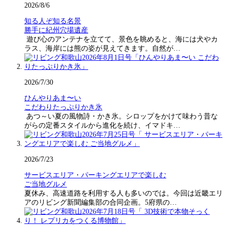
2026/8/6
知る人ぞ知る名景
勝手に紀州穴場遺産
遊び心のアンテナを立てて、景色を眺めると、海には犬やカ
ラス、海岸には熊の姿が見えてきます。自然が…
2026/7/30
ひんやりあま〜い
こだわりたっぷりかき氷
あつ～い夏の風物詩・かき氷。シロップをかけて味わう昔な
がらの定番スタイルから進化を続け、イマドキ…
2026/7/23
サービスエリア・パーキングエリアで楽しむ
ご当地グルメ
夏休み、高速道路を利用する人も多いのでは。今回は近畿エリ
アのリビング新聞編集部の合同企画。5府県の…