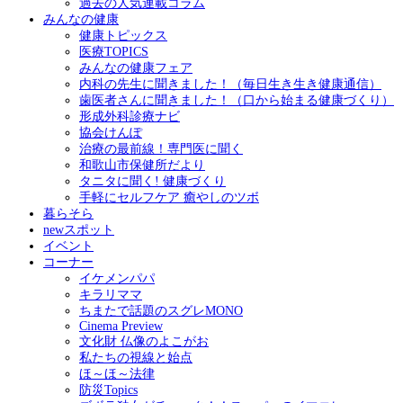
過去の人気連載コラム
みんなの健康
健康トピックス
医療TOPICS
みんなの健康フェア
内科の先生に聞きました！（毎日生き生き健康通信）
歯医者さんに聞きました！（口から始まる健康づくり）
形成外科診療ナビ
協会けんぽ
治療の最前線！専門医に聞く
和歌山市保健所だより
タニタに聞く! 健康づくり
手軽にセルフケア 癒やしのツボ
暮らそら
newスポット
イベント
コーナー
イケメンパパ
キラリママ
ちまたで話題のスグレMONO
Cinema Preview
文化財 仏像のよこがお
私たちの視線と始点
ほ～ほ～法律
防災Topics