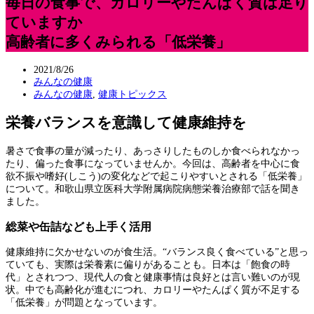
毎日の食事で、カロリーやたんぱく質は足り
ていますか
高齢者に多くみられる「低栄養」
2021/8/26
みんなの健康
みんなの健康
,
健康トピックス
栄養バランスを意識して健康維持を
暑さで食事の量が減ったり、あっさりしたものしか食べられなかっ
たり、偏った食事になっていませんか。今回は、高齢者を中心に食
欲不振や嗜好(しこう)の変化などで起こりやすいとされる「低栄養」
について。和歌山県立医科大学附属病院病態栄養治療部で話を聞き
ました。
総菜や缶詰なども上手く活用
健康維持に欠かせないのが食生活。“バランス良く食べている”と思っ
ていても、実際は栄養素に偏りがあることも。日本は「飽食の時
代」とされつつ、現代人の食と健康事情は良好とは言い難いのが現
状。中でも高齢化が進むにつれ、カロリーやたんぱく質が不足する
「低栄養」が問題となっています。