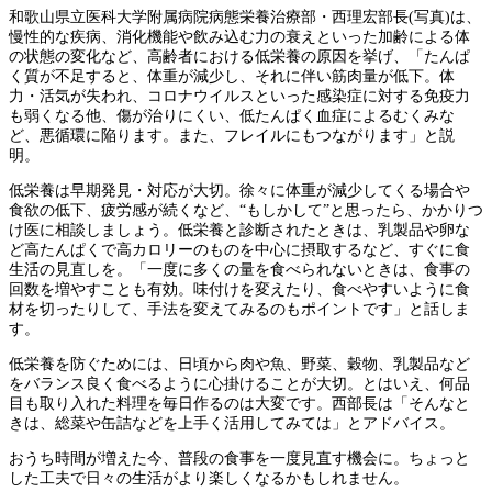
和歌山県立医科大学附属病院病態栄養治療部・西理宏部長(写真)は、
慢性的な疾病、消化機能や飲み込む力の衰えといった加齢による体
の状態の変化など、高齢者における低栄養の原因を挙げ、「たんぱ
く質が不足すると、体重が減少し、それに伴い筋肉量が低下。体
力・活気が失われ、コロナウイルスといった感染症に対する免疫力
も弱くなる他、傷が治りにくい、低たんぱく血症によるむくみな
ど、悪循環に陥ります。また、フレイルにもつながります」と説
明。
低栄養は早期発見・対応が大切。徐々に体重が減少してくる場合や
食欲の低下、疲労感が続くなど、“もしかして”と思ったら、かかりつ
け医に相談しましょう。低栄養と診断されたときは、乳製品や卵な
ど高たんぱくで高カロリーのものを中心に摂取するなど、すぐに食
生活の見直しを。「一度に多くの量を食べられないときは、食事の
回数を増やすことも有効。味付けを変えたり、食べやすいように食
材を切ったりして、手法を変えてみるのもポイントです」と話しま
す。
低栄養を防ぐためには、日頃から肉や魚、野菜、穀物、乳製品など
をバランス良く食べるように心掛けることが大切。とはいえ、何品
目も取り入れた料理を毎日作るのは大変です。西部長は「そんなと
きは、総菜や缶詰などを上手く活用してみては」とアドバイス。
おうち時間が増えた今、普段の食事を一度見直す機会に。ちょっと
した工夫で日々の生活がより楽しくなるかもしれません。