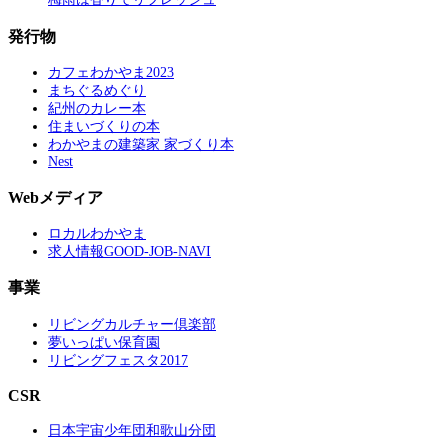
発行物
カフェわかやま2023
まちぐるめぐり
紀州のカレー本
住まいづくりの本
わかやまの建築家 家づくり本
Nest
Webメディア
ロカルわかやま
求人情報GOOD-JOB-NAVI
事業
リビングカルチャー倶楽部
夢いっぱい保育園
リビングフェスタ2017
CSR
日本宇宙少年団和歌山分団