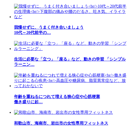
我慢せずに、うまく付き合いましょう
10代～20代前半の…
生活に必要な「立つ」「座る」など、動きの学習 「シンプル
ラーニン…
年齢を重ねるにつれて増える狭心症や心筋梗塞
働き盛りに起…
和歌山市、海南市、岩出市の女性専用フィットネス