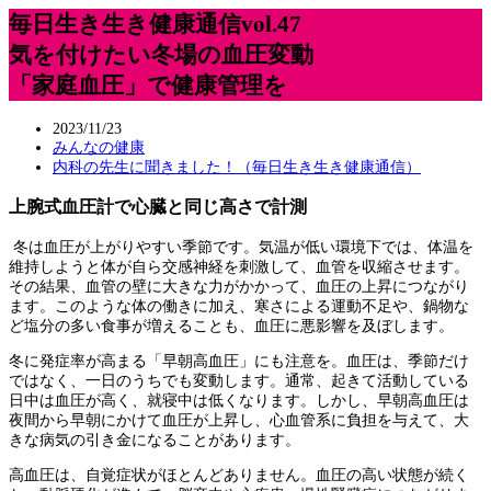
毎日生き生き健康通信vol.47
気を付けたい冬場の血圧変動
「家庭血圧」で健康管理を
2023/11/23
みんなの健康
内科の先生に聞きました！（毎日生き生き健康通信）
上腕式血圧計で心臓と同じ高さで計測
冬は血圧が上がりやすい季節です。気温が低い環境下では、体温を
維持しようと体が自ら交感神経を刺激して、血管を収縮させます。
その結果、血管の壁に大きな力がかかって、血圧の上昇につながり
ます。このような体の働きに加え、寒さによる運動不足や、鍋物な
ど塩分の多い食事が増えることも、血圧に悪影響を及ぼします。
冬に発症率が高まる「早朝高血圧」にも注意を。血圧は、季節だけ
ではなく、一日のうちでも変動します。通常、起きて活動している
日中は血圧が高く、就寝中は低くなります。しかし、早朝高血圧は
夜間から早朝にかけて血圧が上昇し、心血管系に負担を与えて、大
きな病気の引き金になることがあります。
高血圧は、自覚症状がほとんどありません。血圧の高い状態が続く