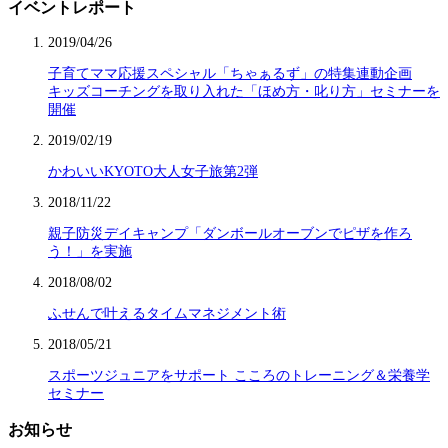
イベントレポート
2019/04/26
子育てママ応援スペシャル「ちゃぁるず」の特集連動企画
キッズコーチングを取り入れた「ほめ方・叱り方」セミナーを
開催
2019/02/19
かわいいKYOTO大人女子旅第2弾
2018/11/22
親子防災デイキャンプ「ダンボールオーブンでピザを作ろ
う！」を実施
2018/08/02
ふせんで叶えるタイムマネジメント術
2018/05/21
スポーツジュニアをサポート こころのトレーニング＆栄養学
セミナー
お知らせ