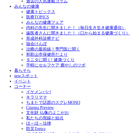
過去の人気連載コラム
みんなの健康
健康トピックス
医療TOPICS
みんなの健康フェア
内科の先生に聞きました！（毎日生き生き健康通信）
歯医者さんに聞きました！（口から始まる健康づくり）
形成外科診療ナビ
協会けんぽ
治療の最前線！専門医に聞く
和歌山市保健所だより
タニタに聞く! 健康づくり
手軽にセルフケア 癒やしのツボ
暮らそら
newスポット
イベント
コーナー
イケメンパパ
キラリママ
ちまたで話題のスグレMONO
Cinema Preview
文化財 仏像のよこがお
私たちの視線と始点
ほ～ほ～法律
防災Topics