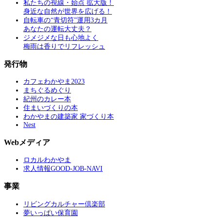
私たちの視線・始点 拡大版！
身近な自然が世界を広げる！
自転車の“青切符”運用3カ月
あなたの運転大丈夫？
ジメジメな日も心地よく
梅雨は香りでリフレッシュ
発行物
カフェわかやま2023
まちぐるめぐり
紀州のカレー本
住まいづくりの本
わかやまの建築家 家づくり本
Nest
Webメディア
ロカルわかやま
求人情報GOOD-JOB-NAVI
事業
リビングカルチャー倶楽部
夢いっぱい保育園