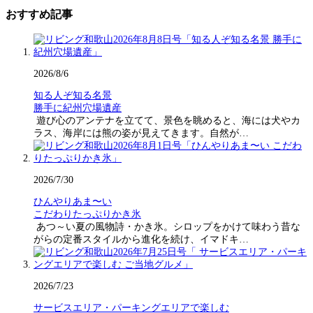
おすすめ記事
2026/8/6
知る人ぞ知る名景
勝手に紀州穴場遺産
遊び心のアンテナを立てて、景色を眺めると、海には犬やカ
ラス、海岸には熊の姿が見えてきます。自然が…
2026/7/30
ひんやりあま〜い
こだわりたっぷりかき氷
あつ～い夏の風物詩・かき氷。シロップをかけて味わう昔な
がらの定番スタイルから進化を続け、イマドキ…
2026/7/23
サービスエリア・パーキングエリアで楽しむ