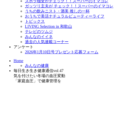
ズボラ独女がチェック！！スーパーのイマコレ
ガッツリ主夫が チェック！！スーパーのイマコレ
うちの飲みニスト・酒美 推しの一杯
おうちで美活ナチュラルビューティーライフ
トピックス
LIVING Selection in 和歌山
テレビのツムジ
みんなのイイネ
過去の人気連載コーナー
アンケート
2026年1月10日号プレゼント応募フォーム
Home
みんなの健康
毎日生き生き健康通信vol.47
気を付けたい冬場の血圧変動
「家庭血圧」で健康管理を