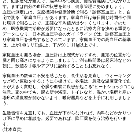
と、動脈硬化が進んで、脳卒中や心疾患、慢性腎臓病につながりま
す。まずは自分の血圧の状態を知り、健康管理に努めましょう。
血圧の測定には、医療機関や健康診断で測る「診察室血圧」と、自
宅で測る「家庭血圧」があります。家庭血圧は毎日同じ時間帯や同
じ環境で測ることで、正確な平均値が出やすくなります。そのた
め、医療機関で治療が必要になったときに治療内容を決める重要な
データになり、日本高血圧学会のガイドラインでは、診察室血圧よ
り家庭血圧を優先するとされています。家庭血圧での高血圧の基準
は、上が140ミリHg以上、下が90ミリHg以上です。
家庭血圧を測る場合、血圧計は上腕式がおすすめ。測定の位置が心
臓と同じ高さになるようにしましょう。測る時間帯は起床時などの
朝に。数値を手帳やアプリに記録することもお忘れなく。
家庭血圧の数値に不安を感じたら、食生活を見直し、ウオーキング
など軽い運動をするように心掛けて。冬場は、急激な温度変化で血
圧が大きく変動し、心臓や血管に疾患が起こる“ヒートショック”にも
注意。家の中でも、脱衣所や浴室、トイレなど、温かい場所と寒い
場所の温度差が開かないよう、暖房器具などを上手に利用しましょ
う。
生活習慣を見直しても、血圧が下がらなければ、内科などかかりつ
け医に早めに相談を。必要であれば、降圧薬を使う治療を行いま
す。
(辻本直貴)