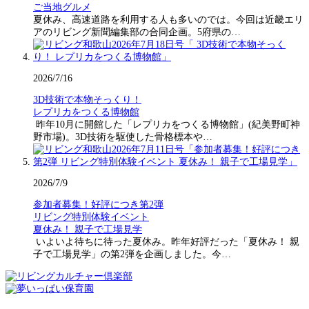
ご当地グルメ
夏休み、高速道路を利用する人も多いのでは。今回は近畿エリ
アのリビング新聞編集部の合同企画。5府県の…
2026/7/16
3D技術で本物そっくり！
レプリカをつくる博物館
昨年10月に開館した「レプリカをつくる博物館」(紀美野町神
野市場)。3D技術を駆使した骨格標本や…
2026/7/9
参加者募集！好評につき第2弾
リビング特別体験イベント
夏休み！ 親子で工場見学
いよいよ待ちに待った夏休み。昨年好評だった「夏休み！ 親
子で工場見学」の第2弾を企画しました。今…