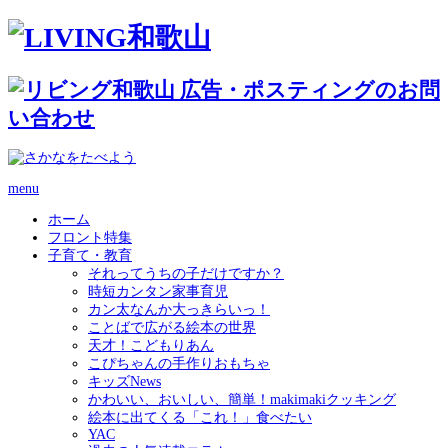
menu
ホーム
フロント特集
子育て・教育
それってうちの子だけですか？
時短カンタン家事育児
カン太なんか大っきらいっ！
ことばで広がる絵本の世界
天才！こどもりあん
こぴちゃんの手作りおもちゃ
キッズNews
かわいい、おいしい、簡単！makimakiクッキング
絵本に出てくる「これ！」食べたい
YAC