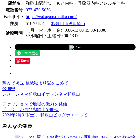
店舗名
和歌山駅前つじもと内科・呼吸器内科アレルギー科
電話番号
073-476-5676
Webサイト
https://wakayama-naika.com/
住所
〒640-8341
和歌山市黒田95-5
（月・火・木・金）9:00-13:00 15:00-18:00
診療時間
※水曜日・土曜日9:00-13:00
Post
Save
翔んで埼玉 琵琶湖より愛をこめて
公開中
ジストシネマ和歌山イオンシネマ和歌山
ファッションで地域の魅力を発信
「TGC」が再び和歌山で開催
2024年2月3日(土)、和歌山ビッグホエールで
みんなの健康