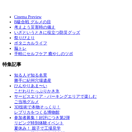
Cinema Preview
B級合戦 グルメの目
考えよう災害時の備え
いざというときに役立つ防災グッズ
祭りびより
ボタニカルライフ
脳トレ
手軽にセルフケア 癒やしのツボ
特集記事
知る人ぞ知る名景
勝手に紀州穴場遺産
ひんやりあま〜い
こだわりたっぷりかき氷
サービスエリア・パーキングエリアで楽しむ
ご当地グルメ
3D技術で本物そっくり！
レプリカをつくる博物館
参加者募集！好評につき第2弾
リビング特別体験イベント
夏休み！ 親子で工場見学