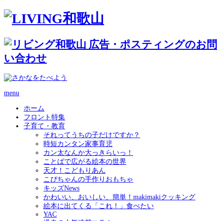
menu
ホーム
フロント特集
子育て・教育
それってうちの子だけですか？
時短カンタン家事育児
カン太なんか大っきらいっ！
ことばで広がる絵本の世界
天才！こどもりあん
こぴちゃんの手作りおもちゃ
キッズNews
かわいい、おいしい、簡単！makimakiクッキング
絵本に出てくる「これ！」食べたい
YAC