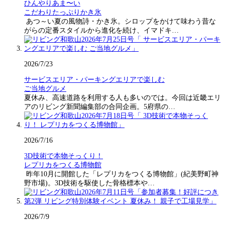
ひんやりあま〜い
こだわりたっぷりかき氷
あつ～い夏の風物詩・かき氷。シロップをかけて味わう昔な
がらの定番スタイルから進化を続け、イマドキ…
2026/7/23
サービスエリア・パーキングエリアで楽しむ
ご当地グルメ
夏休み、高速道路を利用する人も多いのでは。今回は近畿エリ
アのリビング新聞編集部の合同企画。5府県の…
2026/7/16
3D技術で本物そっくり！
レプリカをつくる博物館
昨年10月に開館した「レプリカをつくる博物館」(紀美野町神
野市場)。3D技術を駆使した骨格標本や…
2026/7/9