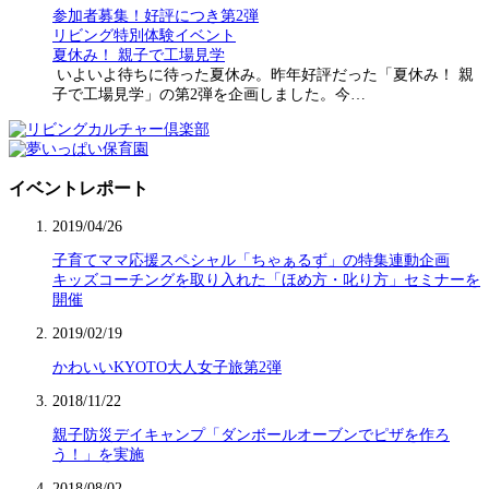
参加者募集！好評につき第2弾
リビング特別体験イベント
夏休み！ 親子で工場見学
いよいよ待ちに待った夏休み。昨年好評だった「夏休み！ 親
子で工場見学」の第2弾を企画しました。今…
イベントレポート
2019/04/26
子育てママ応援スペシャル「ちゃぁるず」の特集連動企画
キッズコーチングを取り入れた「ほめ方・叱り方」セミナーを
開催
2019/02/19
かわいいKYOTO大人女子旅第2弾
2018/11/22
親子防災デイキャンプ「ダンボールオーブンでピザを作ろ
う！」を実施
2018/08/02