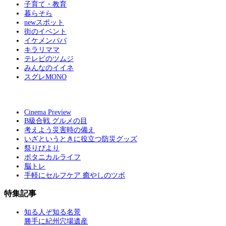
子育て・教育
暮らそら
newスポット
街のイベント
イケメンパパ
キラリママ
テレビのツムジ
みんなのイイネ
スグレMONO
Cinema Preview
B級合戦 グルメの目
考えよう災害時の備え
いざというときに役立つ防災グッズ
祭りびより
ボタニカルライフ
脳トレ
手軽にセルフケア 癒やしのツボ
特集記事
知る人ぞ知る名景
勝手に紀州穴場遺産