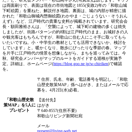
た」と、研究会メンバー・杉山純平さん(写真左)は話します。マップ
は両面刷りで、表面は現在の市街地図と1855(安政2)年の「和歌山城
下町絵図」を重ねた、解説付き地図。裏面は、城の内部が精密に描
かれた「和歌山御城内惣御絵図(わかやま・ごじょうない・そうおん
えず)」など、江戸時代の貴重な史料が掲載されています。研究会会
長・額田雅裕さんは、「空襲によって、城下町の建物の多くは焼失
しましたが、街路パターンの約8割は江戸時代のまま。お城好きの人
や観光客はもちろんですが、和歌山に住む人にこそ手に取ってもら
いたいですね。小・中学生の教材としても活用できないか、検討を
しています」と。暖かくなり、散歩にぴったりな季節の春。マップ
を片手に江戸時代の情景を想像しながら、まちを巡ってみては。今
秋、研究会メンバーがマップのルートをガイドする巡検が実施予
定。詳細は、ホームページ(
https://blog.goo.ne.jp/w-chiriken
)で確認
を。
〒住所、氏名、年齢、電話番号を明記し、「和歌
山歴史散策MAP」係へはがき、またはメールで応
募を。4月2日(水)必着。
「和歌山歴史散
【送付先】
策MAP」を5人に
はがき
プレゼント
〒640-8557(住所不要)
和歌山リビング新聞社宛
メール
present@living-web.net