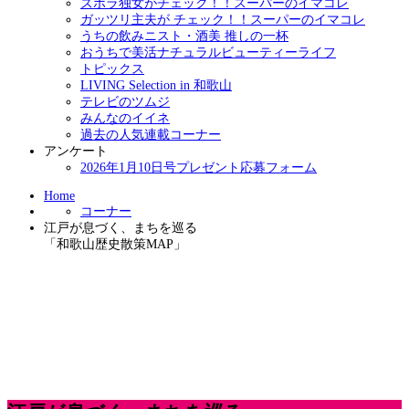
ズボラ独女がチェック！！スーパーのイマコレ
ガッツリ主夫が チェック！！スーパーのイマコレ
うちの飲みニスト・酒美 推しの一杯
おうちで美活ナチュラルビューティーライフ
トピックス
LIVING Selection in 和歌山
テレビのツムジ
みんなのイイネ
過去の人気連載コーナー
アンケート
2026年1月10日号プレゼント応募フォーム
Home
コーナー
江戸が息づく、まちを巡る
「和歌山歴史散策MAP」