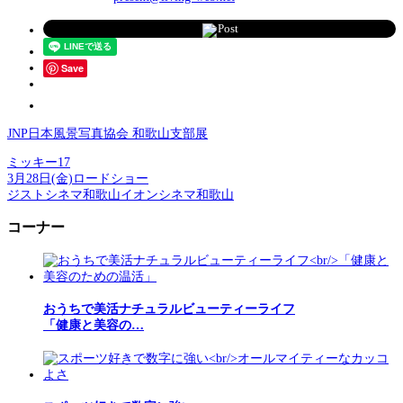
Post
Save
JNP日本風景写真協会 和歌山支部展
ミッキー17
3月28日(金)ロードショー
ジストシネマ和歌山イオンシネマ和歌山
コーナー
おうちで美活ナチュラルビューティーライフ
「健康と美容の…