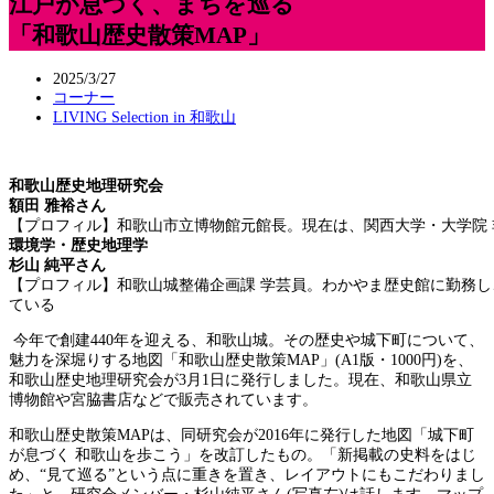
江戸が息づく、まちを巡る
「和歌山歴史散策MAP」
2025/3/27
コーナー
LIVING Selection in 和歌山
和歌山歴史地理研究会
額田 雅裕さん
【プロフィル】和歌山市立博物館元館長。現在は、関西大学・大学院
環境学・歴史地理学
杉山 純平さん
【プロフィル】和歌山城整備企画課 学芸員。わかやま歴史館に勤務
ている
今年で創建440年を迎える、和歌山城。その歴史や城下町について、
魅力を深堀りする地図「和歌山歴史散策MAP」(A1版・1000円)を、
和歌山歴史地理研究会が3月1日に発行しました。現在、和歌山県立
博物館や宮脇書店などで販売されています。
和歌山歴史散策MAPは、同研究会が2016年に発行した地図「城下町
が息づく 和歌山を歩こう」を改訂したもの。「新掲載の史料をはじ
め、“見て巡る”という点に重きを置き、レイアウトにもこだわりまし