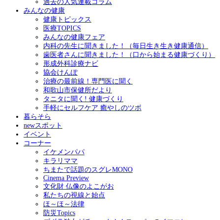
過去の人気連載コラム
みんなの健康
健康トピックス
医療TOPICS
みんなの健康フェア
内科の先生に聞きました！（毎日生き生き健康通信）
歯医者さんに聞きました！（口から始まる健康づくり）
形成外科診療ナビ
協会けんぽ
治療の最前線！専門医に聞く
和歌山市保健所だより
タニタに聞く! 健康づくり
手軽にセルフケア 癒やしのツボ
暮らそら
newスポット
イベント
コーナー
イケメンパパ
キラリママ
ちまたで話題のスグレMONO
Cinema Preview
文化財 仏像のよこがお
私たちの視線と始点
ほ～ほ～法律
防災Topics