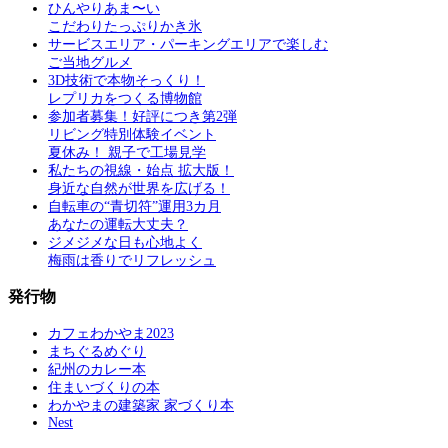
ひんやりあま〜い
こだわりたっぷりかき氷
サービスエリア・パーキングエリアで楽しむ
ご当地グルメ
3D技術で本物そっくり！
レプリカをつくる博物館
参加者募集！好評につき第2弾
リビング特別体験イベント
夏休み！ 親子で工場見学
私たちの視線・始点 拡大版！
身近な自然が世界を広げる！
自転車の“青切符”運用3カ月
あなたの運転大丈夫？
ジメジメな日も心地よく
梅雨は香りでリフレッシュ
発行物
カフェわかやま2023
まちぐるめぐり
紀州のカレー本
住まいづくりの本
わかやまの建築家 家づくり本
Nest