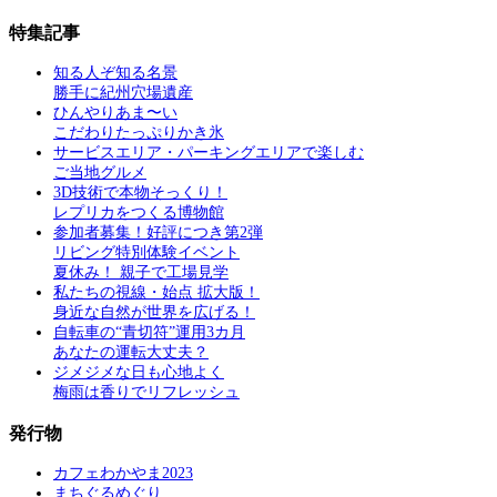
特集記事
知る人ぞ知る名景
勝手に紀州穴場遺産
ひんやりあま〜い
こだわりたっぷりかき氷
サービスエリア・パーキングエリアで楽しむ
ご当地グルメ
3D技術で本物そっくり！
レプリカをつくる博物館
参加者募集！好評につき第2弾
リビング特別体験イベント
夏休み！ 親子で工場見学
私たちの視線・始点 拡大版！
身近な自然が世界を広げる！
自転車の“青切符”運用3カ月
あなたの運転大丈夫？
ジメジメな日も心地よく
梅雨は香りでリフレッシュ
発行物
カフェわかやま2023
まちぐるめぐり