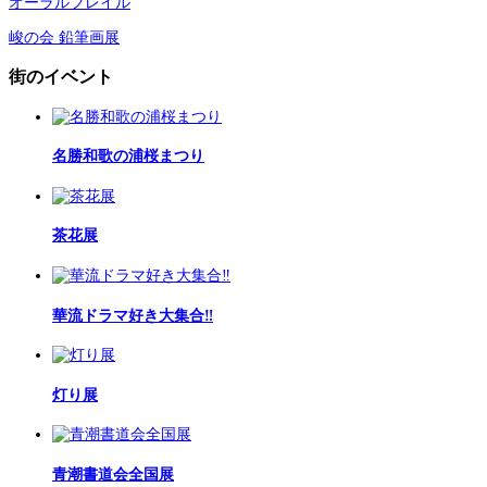
オーラルフレイル
峻の会 鉛筆画展
街のイベント
名勝和歌の浦桜まつり
茶花展
華流ドラマ好き大集合‼
灯り展
青潮書道会全国展