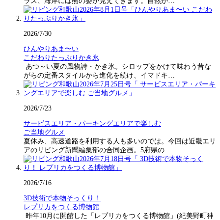
ラス、海岸には熊の姿が見えてきます。自然が…
2026/7/30
ひんやりあま〜い
こだわりたっぷりかき氷
あつ～い夏の風物詩・かき氷。シロップをかけて味わう昔な
がらの定番スタイルから進化を続け、イマドキ…
2026/7/23
サービスエリア・パーキングエリアで楽しむ
ご当地グルメ
夏休み、高速道路を利用する人も多いのでは。今回は近畿エリ
アのリビング新聞編集部の合同企画。5府県の…
2026/7/16
3D技術で本物そっくり！
レプリカをつくる博物館
昨年10月に開館した「レプリカをつくる博物館」(紀美野町神