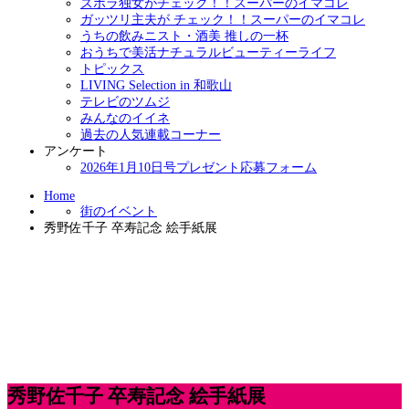
ズボラ独女がチェック！！スーパーのイマコレ
ガッツリ主夫が チェック！！スーパーのイマコレ
うちの飲みニスト・酒美 推しの一杯
おうちで美活ナチュラルビューティーライフ
トピックス
LIVING Selection in 和歌山
テレビのツムジ
みんなのイイネ
過去の人気連載コーナー
アンケート
2026年1月10日号プレゼント応募フォーム
Home
街のイベント
秀野佐千子 卒寿記念 絵手紙展
秀野佐千子 卒寿記念 絵手紙展