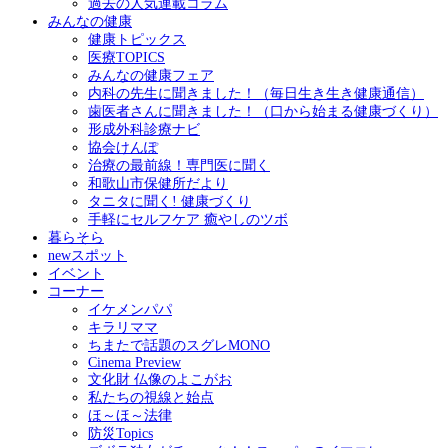
過去の人気連載コラム
みんなの健康
健康トピックス
医療TOPICS
みんなの健康フェア
内科の先生に聞きました！（毎日生き生き健康通信）
歯医者さんに聞きました！（口から始まる健康づくり）
形成外科診療ナビ
協会けんぽ
治療の最前線！専門医に聞く
和歌山市保健所だより
タニタに聞く! 健康づくり
手軽にセルフケア 癒やしのツボ
暮らそら
newスポット
イベント
コーナー
イケメンパパ
キラリママ
ちまたで話題のスグレMONO
Cinema Preview
文化財 仏像のよこがお
私たちの視線と始点
ほ～ほ～法律
防災Topics