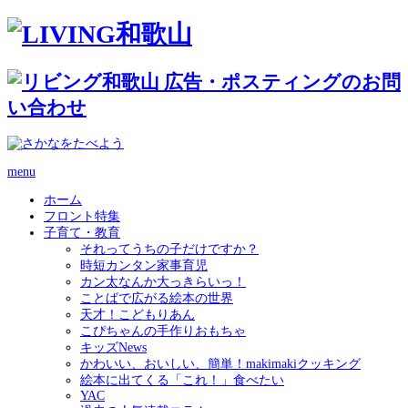
menu
ホーム
フロント特集
子育て・教育
それってうちの子だけですか？
時短カンタン家事育児
カン太なんか大っきらいっ！
ことばで広がる絵本の世界
天才！こどもりあん
こぴちゃんの手作りおもちゃ
キッズNews
かわいい、おいしい、簡単！makimakiクッキング
絵本に出てくる「これ！」食べたい
YAC