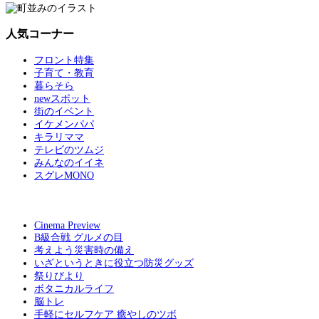
人気コーナー
フロント特集
子育て・教育
暮らそら
newスポット
街のイベント
イケメンパパ
キラリママ
テレビのツムジ
みんなのイイネ
スグレMONO
Cinema Preview
B級合戦 グルメの目
考えよう災害時の備え
いざというときに役立つ防災グッズ
祭りびより
ボタニカルライフ
脳トレ
手軽にセルフケア 癒やしのツボ