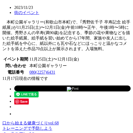
2023/11/23
街のイベント
本町公園ギャラリー(和歌山市本町)で、｢秀野佐千子 卒寿記念 絵手
紙展｣が11月25日(土)〜12月1日(金)午前10時〜正午、午後1時〜5時に
開催。秀野さんの卒寿(満90歳)を記念する、季節の花や果物などを描
いた絵手紙展。絵手紙を習い始めてから17年間、家族や友人に出し
た絵手紙を中心に、紙以外にも瓦や石などにほっこりと温かなコメ
ントを添えた作品70点以上が展示されます。入場無料。
イベント期間
11月25日(土)〜12月1日(金)
問い合わせ
本町公園ギャラリー
電話番号
080(2257)6431
11月17日現在の情報です
Post
Save
口から始まる健康づくりvol.68
トレーニングで予防しよう