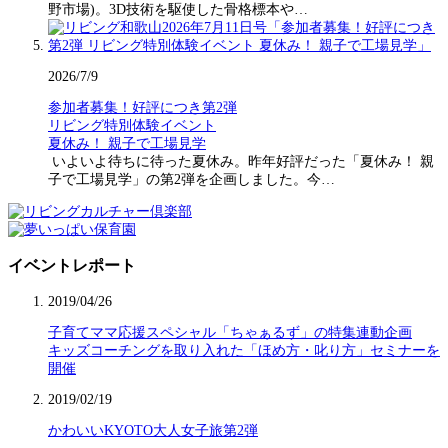
野市場)。3D技術を駆使した骨格標本や…
2026/7/9
参加者募集！好評につき第2弾
リビング特別体験イベント
夏休み！ 親子で工場見学
いよいよ待ちに待った夏休み。昨年好評だった「夏休み！ 親
子で工場見学」の第2弾を企画しました。今…
イベントレポート
2019/04/26
子育てママ応援スペシャル「ちゃぁるず」の特集連動企画
キッズコーチングを取り入れた「ほめ方・叱り方」セミナーを
開催
2019/02/19
かわいいKYOTO大人女子旅第2弾