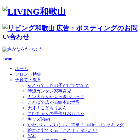
menu
ホーム
フロント特集
子育て・教育
それってうちの子だけですか？
時短カンタン家事育児
カン太なんか大っきらいっ！
ことばで広がる絵本の世界
天才！こどもりあん
こぴちゃんの手作りおもちゃ
キッズNews
かわいい、おいしい、簡単！makimakiクッキング
絵本に出てくる「これ！」食べたい
YAC