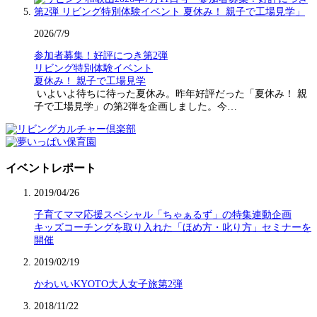
2026/7/9
参加者募集！好評につき第2弾
リビング特別体験イベント
夏休み！ 親子で工場見学
いよいよ待ちに待った夏休み。昨年好評だった「夏休み！ 親
子で工場見学」の第2弾を企画しました。今…
イベントレポート
2019/04/26
子育てママ応援スペシャル「ちゃぁるず」の特集連動企画
キッズコーチングを取り入れた「ほめ方・叱り方」セミナーを
開催
2019/02/19
かわいいKYOTO大人女子旅第2弾
2018/11/22