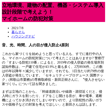
立地環境、建物の配置、機器・システム導入
設計段階で考えよう！
マイホームの防犯対策
2021/7/8
暮らそら
ハウジングナビ
音、光、時間、人の目が侵入防止4原則
これから家づくりを始めようと思っている人も、すでに進行中の人
も、マイホームの防犯対策について考えたことはありますか? 警察庁
の「すまいる防犯110番」によると、2019年の侵入窃盗の発生場所別
認知件数は、一戸建て住宅が43.9%と最も多く、2万8936件。この数
は05年以降年々減少していますが、それでも、1日当たり約79件の侵
入窃盗が発生しています。「セキュリティープロデュース 国際テッ
ク」(和歌山市栗栖)の専務取締役・新田正樹さんに、〝侵入させない
家づくり〟について話を聞きました。
まずは立地のことから。「幹線道路沿いや線路・踏切近くだと、侵
入時にガラスを割ったり、ドアをこじ開ける音が、車や電車、遮断
機によってかき消されてしまいやすいので、より防犯性の高いガラ
スや面格子などの対策を考えてほしい」と新田さんは話します。