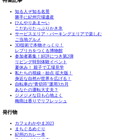
特集記事
知る人ぞ知る名景
勝手に紀州穴場遺産
ひんやりあま〜い
こだわりたっぷりかき氷
サービスエリア・パーキングエリアで楽しむ
ご当地グルメ
3D技術で本物そっくり！
レプリカをつくる博物館
参加者募集！好評につき第2弾
リビング特別体験イベント
夏休み！ 親子で工場見学
私たちの視線・始点 拡大版！
身近な自然が世界を広げる！
自転車の“青切符”運用3カ月
あなたの運転大丈夫？
ジメジメな日も心地よく
梅雨は香りでリフレッシュ
発行物
カフェわかやま2023
まちぐるめぐり
紀州のカレー本