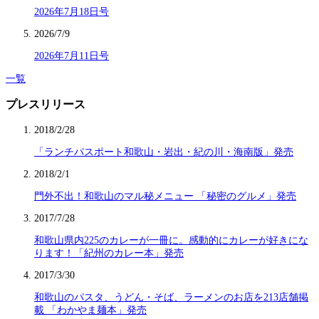
2026年7月18日号
2026/7/9
2026年7月11日号
一覧
プレスリリース
2018/2/28
「ランチパスポート和歌山・岩出・紀の川・海南版」発売
2018/2/1
門外不出！和歌山のマル秘メニュー 「秘密のグルメ」発売
2017/7/28
和歌山県内225のカレーが一冊に。感動的にカレーが好きにな
ります！「紀州のカレー本」発売
2017/3/30
和歌山のパスタ、うどん・そば、ラーメンのお店を213店舗掲
載 「わかやま麺本」発売