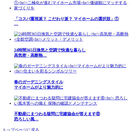
「コスパ重視派？ こだわり派？ マイホームの選択肢」①
…
24時間365日換気と空調で快適な暮らし
高気密・高断熱…
春のガーデニングスタイル
マイホームがより魅力的に
不動産にまつわる疑問に宅建協会が答えます⑧
恐ろしい風…
トップページに戻る