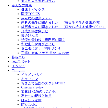
過去の人気連載コラム
みんなの健康
健康トピックス
医療TOPICS
みんなの健康フェア
内科の先生に聞きました！（毎日生き生き健康通信）
歯医者さんに聞きました！（口から始まる健康づくり）
形成外科診療ナビ
協会けんぽ
治療の最前線！専門医に聞く
和歌山市保健所だより
タニタに聞く! 健康づくり
手軽にセルフケア 癒やしのツボ
暮らそら
newスポット
イベント
コーナー
イケメンパパ
キラリママ
ちまたで話題のスグレMONO
Cinema Preview
文化財 仏像のよこがお
私たちの視線と始点
ほ～ほ～法律
防災Topics