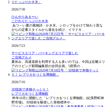
2026/7/30
ひんやりあま〜い
こだわりたっぷりかき氷
あつ～い夏の風物詩・かき氷。シロップをかけて味わう昔な
がらの定番スタイルから進化を続け、イマドキ…
2026/7/23
サービスエリア・パーキングエリアで楽しむ
ご当地グルメ
夏休み、高速道路を利用する人も多いのでは。今回は近畿エリ
アのリビング新聞編集部の合同企画。5府県の…
2026/7/16
3D技術で本物そっくり！
レプリカをつくる博物館
昨年10月に開館した「レプリカをつくる博物館」(紀美野町神
野市場)。3D技術を駆使した骨格標本や…