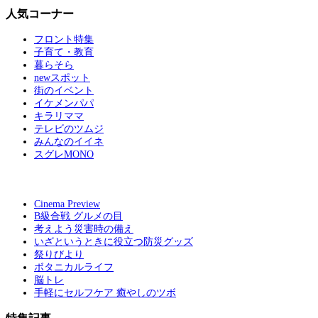
人気コーナー
フロント特集
子育て・教育
暮らそら
newスポット
街のイベント
イケメンパパ
キラリママ
テレビのツムジ
みんなのイイネ
スグレMONO
Cinema Preview
B級合戦 グルメの目
考えよう災害時の備え
いざというときに役立つ防災グッズ
祭りびより
ボタニカルライフ
脳トレ
手軽にセルフケア 癒やしのツボ