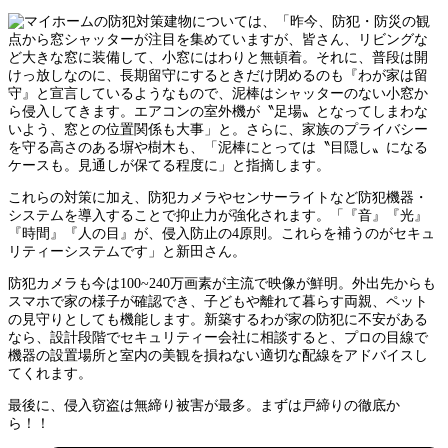
建物については、「昨今、防犯・防災の観
点から窓シャッターが注目を集めていますが、皆さん、リビングな
ど大きな窓に装備して、小窓にはわりと無頓着。それに、普段は開
けっ放しなのに、長期留守にするときだけ閉めるのも『わが家は留
守』と宣言しているようなもので、泥棒はシャッターのない小窓か
ら侵入してきます。エアコンの室外機が〝足場〟となってしまわな
いよう、窓との位置関係も大事」と。さらに、家族のプライバシー
を守る高さのある塀や樹木も、「泥棒にとっては〝目隠し〟になる
ケースも。見通しが保てる程度に」と指摘します。
これらの対策に加え、防犯カメラやセンサーライトなど防犯機器・
システムを導入することで抑止力が強化されます。「『音』『光』
『時間』『人の目』が、侵入防止の4原則。これらを補うのがセキュ
リティーシステムです」と新田さん。
防犯カメラも今は100~240万画素が主流で映像が鮮明。外出先からも
スマホで家の様子が確認でき、子どもや離れて暮らす両親、ペット
の見守りとしても機能します。新築するわが家の防犯に不安がある
なら、設計段階でセキュリティー会社に相談すると、プロの目線で
機器の設置場所と室内の美観を損ねない適切な配線をアドバイスし
てくれます。
最後に、侵入窃盗は無締り被害が最多。まずは戸締りの徹底か
ら！！