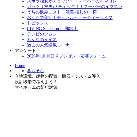
ズボラ独女がチェック！！スーパーのイマコレ
ガッツリ主夫が チェック！！スーパーのイマコレ
うちの飲みニスト・酒美 推しの一杯
おうちで美活ナチュラルビューティーライフ
トピックス
LIVING Selection in 和歌山
テレビのツムジ
みんなのイイネ
過去の人気連載コーナー
アンケート
2026年1月10日号プレゼント応募フォーム
Home
暮らそら
立地環境、建物の配置、機器・システム導入
設計段階で考えよう！
マイホームの防犯対策