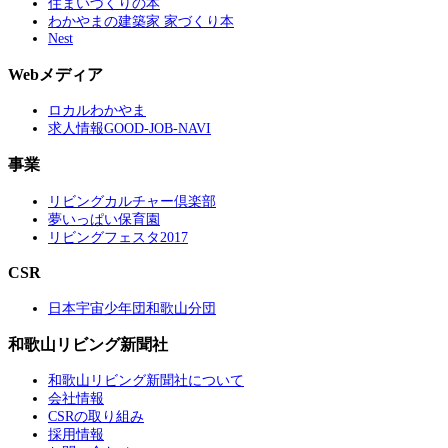
住まいづくりの本
わかやまの建築家 家づくり本
Nest
Webメディア
ロカルわかやま
求人情報GOOD-JOB-NAVI
事業
リビングカルチャー倶楽部
夢いっぱい保育園
リビングフェスタ2017
CSR
日本宇宙少年団和歌山分団
和歌山リビング新聞社
和歌山リビング新聞社について
会社情報
CSRの取り組み
採用情報