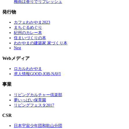
梅雨は香りでリフレッシュ
発行物
カフェわかやま2023
まちぐるめぐり
紀州のカレー本
住まいづくりの本
わかやまの建築家 家づくり本
Nest
Webメディア
ロカルわかやま
求人情報GOOD-JOB-NAVI
事業
リビングカルチャー倶楽部
夢いっぱい保育園
リビングフェスタ2017
CSR
日本宇宙少年団和歌山分団