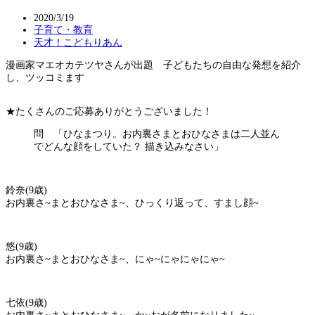
2020/3/19
子育て・教育
天才！こどもりあん
漫画家マエオカテツヤさんが出題 子どもたちの自由な発想を紹介
し、ツッコミます
★たくさんのご応募ありがとうございました！
問 「ひなまつり。お内裏さまとおひなさまは二人並ん
でどんな顔をしていた？ 描き込みなさい」
鈴奈(9歳)
お内裏さ~まとおひなさま~、ひっくり返って、すまし顔~
悠(9歳)
お内裏さ~まとおひなさま~、にゃ~にゃにゃにゃ~
七依(9歳)