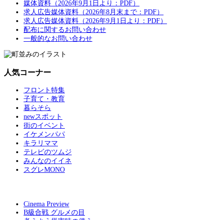
媒体資料（2026年9月1日より：PDF）
求人広告媒体資料（2026年8月末まで：PDF）
求人広告媒体資料（2026年9月1日より：PDF）
配布に関するお問い合わせ
一般的なお問い合わせ
人気コーナー
フロント特集
子育て・教育
暮らそら
newスポット
街のイベント
イケメンパパ
キラリママ
テレビのツムジ
みんなのイイネ
スグレMONO
Cinema Preview
B級合戦 グルメの目