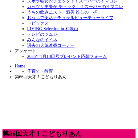
ズボラ独女がチェック！！スーパーのイマコレ
ガッツリ主夫が チェック！！スーパーのイマコレ
うちの飲みニスト・酒美 推しの一杯
おうちで美活ナチュラルビューティーライフ
トピックス
LIVING Selection in 和歌山
テレビのツムジ
みんなのイイネ
過去の人気連載コーナー
アンケート
2026年1月10日号プレゼント応募フォーム
Home
子育て・教育
第66回天才！こどもりあん
第66回天才！こどもりあん