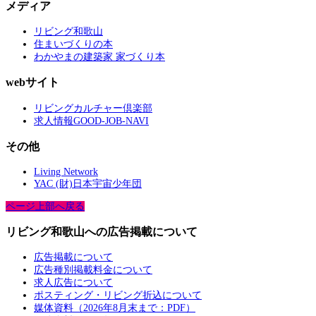
メディア
リビング和歌山
住まいづくりの本
わかやまの建築家 家づくり本
webサイト
リビングカルチャー倶楽部
求人情報GOOD-JOB-NAVI
その他
Living Network
YAC (財)日本宇宙少年団
ページ上部へ戻る
リビング和歌山への広告掲載について
広告掲載について
広告種別掲載料金について
求人広告について
ポスティング・リビング折込について
媒体資料（2026年8月末まで：PDF）