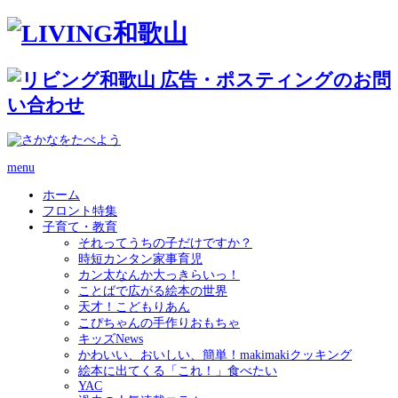
menu
ホーム
フロント特集
子育て・教育
それってうちの子だけですか？
時短カンタン家事育児
カン太なんか大っきらいっ！
ことばで広がる絵本の世界
天才！こどもりあん
こぴちゃんの手作りおもちゃ
キッズNews
かわいい、おいしい、簡単！makimakiクッキング
絵本に出てくる「これ！」食べたい
YAC