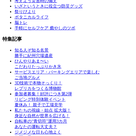
考えよう災害時の備え
いざというときに役立つ防災グッズ
祭りびより
ボタニカルライフ
脳トレ
手軽にセルフケア 癒やしのツボ
特集記事
知る人ぞ知る名景
勝手に紀州穴場遺産
ひんやりあま〜い
こだわりたっぷりかき氷
サービスエリア・パーキングエリアで楽しむ
ご当地グルメ
3D技術で本物そっくり！
レプリカをつくる博物館
参加者募集！好評につき第2弾
リビング特別体験イベント
夏休み！ 親子で工場見学
私たちの視線・始点 拡大版！
身近な自然が世界を広げる！
自転車の“青切符”運用3カ月
あなたの運転大丈夫？
ジメジメな日も心地よく