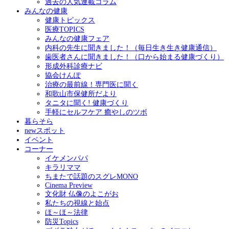
過去の人気連載コラム
みんなの健康
健康トピックス
医療TOPICS
みんなの健康フェア
内科の先生に聞きました！（毎日生き生き健康通信）
歯医者さんに聞きました！（口から始まる健康づくり）
形成外科診療ナビ
協会けんぽ
治療の最前線！専門医に聞く
和歌山市保健所だより
タニタに聞く! 健康づくり
手軽にセルフケア 癒やしのツボ
暮らそら
newスポット
イベント
コーナー
イケメンパパ
キラリママ
ちまたで話題のスグレMONO
Cinema Preview
文化財 仏像のよこがお
私たちの視線と始点
ほ～ほ～法律
防災Topics