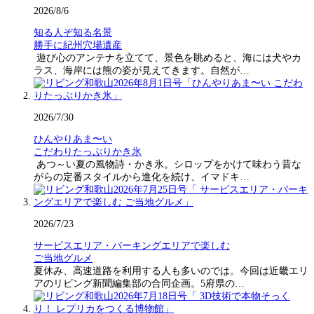
2026/8/6
知る人ぞ知る名景
勝手に紀州穴場遺産
遊び心のアンテナを立てて、景色を眺めると、海には犬やカ
ラス、海岸には熊の姿が見えてきます。自然が…
2026/7/30
ひんやりあま〜い
こだわりたっぷりかき氷
あつ～い夏の風物詩・かき氷。シロップをかけて味わう昔な
がらの定番スタイルから進化を続け、イマドキ…
2026/7/23
サービスエリア・パーキングエリアで楽しむ
ご当地グルメ
夏休み、高速道路を利用する人も多いのでは。今回は近畿エリ
アのリビング新聞編集部の合同企画。5府県の…