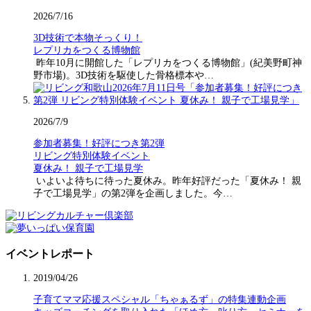
2026/7/16
3D技術で本物そっくり！
レプリカをつくる博物館
昨年10月に開館した「レプリカをつくる博物館」(紀美野町神
野市場)。3D技術を駆使した骨格標本や…
2026/7/9
参加者募集！好評につき第2弾
リビング特別体験イベント
夏休み！ 親子で工場見学
いよいよ待ちに待った夏休み。昨年好評だった「夏休み！ 親
子で工場見学」の第2弾を企画しました。今…
イベントレポート
2019/04/26
子育てママ応援スペシャル「ちゃぁるず」の特集連動企画