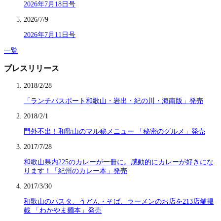
2026年7月18日号
2026/7/9
2026年7月11日号
一覧
プレスリリース
2018/2/28
「ランチパスポート和歌山・岩出・紀の川・海南版」発売
2018/2/1
門外不出！和歌山のマル秘メニュー 「秘密のグルメ」発売
2017/7/28
和歌山県内225のカレーが一冊に。感動的にカレーが好きにな
ります！「紀州のカレー本」発売
2017/3/30
和歌山のパスタ、うどん・そば、ラーメンのお店を213店舗掲
載 「わかやま麺本」発売