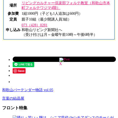
リビングカルチャー倶楽部フォルテ教室（和歌山市本
場所
町フォルテワジマ4階）
参加費
1組1000円（子ども1人追加は600円）
定員
親子10組（最少開講人員3組）
073（428）0281
申し込み
和歌山リビング新聞社へ
（受け付けは月～金曜午前10時～午後6時半）
Post
Save
和歌山バーテンダー物語 vol.05
言葉の結晶展
フロント特集