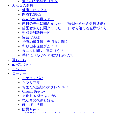
過去の人気連載コラム
みんなの健康
健康トピックス
医療TOPICS
みんなの健康フェア
内科の先生に聞きました！（毎日生き生き健康通信）
歯医者さんに聞きました！（口から始まる健康づくり）
形成外科診療ナビ
協会けんぽ
治療の最前線！専門医に聞く
和歌山市保健所だより
タニタに聞く! 健康づくり
手軽にセルフケア 癒やしのツボ
暮らそら
newスポット
イベント
コーナー
イケメンパパ
キラリママ
ちまたで話題のスグレMONO
Cinema Preview
文化財 仏像のよこがお
私たちの視線と始点
ほ～ほ～法律
防災Topics