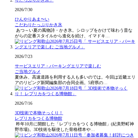
2026/7/30
ひんやりあま〜い
こだわりたっぷりかき氷
あつ～い夏の風物詩・かき氷。シロップをかけて味わう昔な
がらの定番スタイルから進化を続け、イマドキ…
2026/7/23
サービスエリア・パーキングエリアで楽しむ
ご当地グルメ
夏休み、高速道路を利用する人も多いのでは。今回は近畿エリ
アのリビング新聞編集部の合同企画。5府県の…
2026/7/16
3D技術で本物そっくり！
レプリカをつくる博物館
昨年10月に開館した「レプリカをつくる博物館」(紀美野町神
野市場)。3D技術を駆使した骨格標本や…