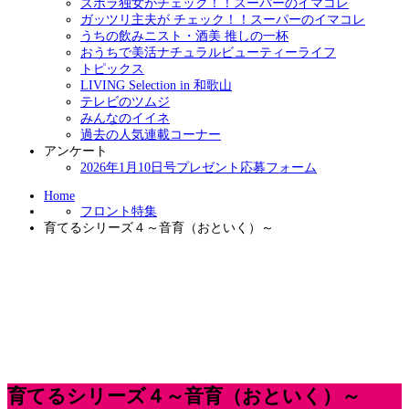
ズボラ独女がチェック！！スーパーのイマコレ
ガッツリ主夫が チェック！！スーパーのイマコレ
うちの飲みニスト・酒美 推しの一杯
おうちで美活ナチュラルビューティーライフ
トピックス
LIVING Selection in 和歌山
テレビのツムジ
みんなのイイネ
過去の人気連載コーナー
アンケート
2026年1月10日号プレゼント応募フォーム
Home
フロント特集
育てるシリーズ４～音育（おといく）～
育てるシリーズ４～音育（おといく）～