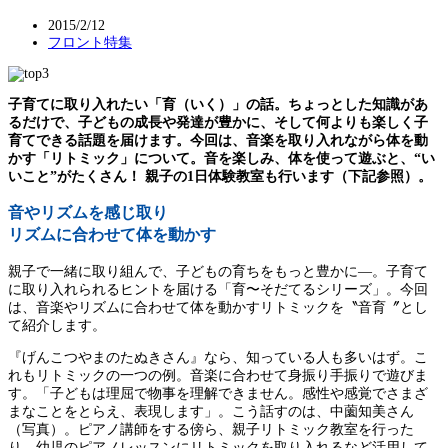
2015/2/12
フロント特集
子育てに取り入れたい「育（いく）」の話。ちょっとした知識があ
るだけで、子どもの成長や発達が豊かに、そして何よりも楽しく子
育てできる話題を届けます。今回は、音楽を取り入れながら体を動
かす「リトミック」について。音を楽しみ、体を使って遊ぶと、“い
いこと”がたくさん！ 親子の1日体験教室も行います（下記参照）。
音やリズムを感じ取り
リズムに合わせて体を動かす
親子で一緒に取り組んで、子どもの育ちをもっと豊かに―。子育て
に取り入れられるヒントを届ける「育〜そだてるシリーズ」。今回
は、音楽やリズムに合わせて体を動かすリトミックを〝音育〞とし
て紹介します。
『げんこつやまのたぬきさん』なら、知っている人も多いはず。こ
れもリトミックの一つの例。音楽に合わせて身振り手振りで遊びま
す。「子どもは理屈で物事を理解できません。感性や感覚でさまざ
まなことをとらえ、表現します」。こう話すのは、中薗知美さん
（写真）。ピアノ講師をする傍ら、親子リトミック教室を行った
り、幼児のピアノレッスンにリトミックを取り入れるなど活用して