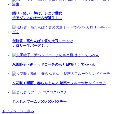
踊り・笑い・輝け、シニア世代
チアダンスのチームが誕生！…
低脂質・高たんぱく質の大豆ミートで
カロリー半バーグ？…
永田睦子・新ヘッドコーチのもと目指せ！ てっぺん
＼花咲く断面、春らんまん／ 魅惑のフルーツサンドイッチ
じわじわブーム パクパクパクチー
トップページに戻る