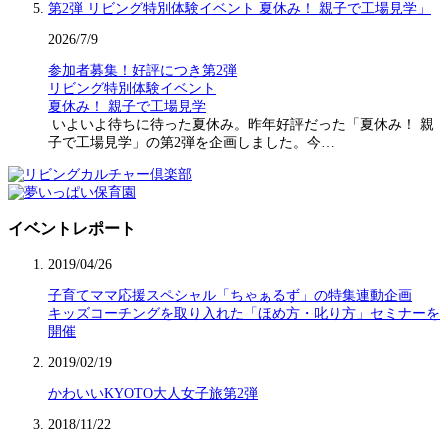
2026/7/9
参加者募集！好評につき第2弾
リビング特別体験イベント
夏休み！ 親子で工場見学
いよいよ待ちに待った夏休み。昨年好評だった「夏休み！ 親
子で工場見学」の第2弾を企画しました。今…
イベントレポート
2019/04/26
子育てママ応援スペシャル「ちゃぁるず」の特集連動企画
キッズコーチングを取り入れた「ほめ方・叱り方」セミナーを
開催
2019/02/19
かわいいKYOTO大人女子旅第2弾
2018/11/22