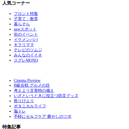
人気コーナー
フロント特集
子育て・教育
暮らそら
newスポット
街のイベント
イケメンパパ
キラリママ
テレビのツムジ
みんなのイイネ
スグレMONO
Cinema Preview
B級合戦 グルメの目
考えよう災害時の備え
いざというときに役立つ防災グッズ
祭りびより
ボタニカルライフ
脳トレ
手軽にセルフケア 癒やしのツボ
特集記事