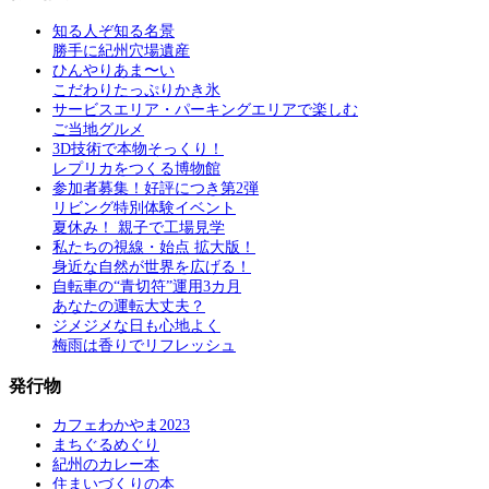
知る人ぞ知る名景
勝手に紀州穴場遺産
ひんやりあま〜い
こだわりたっぷりかき氷
サービスエリア・パーキングエリアで楽しむ
ご当地グルメ
3D技術で本物そっくり！
レプリカをつくる博物館
参加者募集！好評につき第2弾
リビング特別体験イベント
夏休み！ 親子で工場見学
私たちの視線・始点 拡大版！
身近な自然が世界を広げる！
自転車の“青切符”運用3カ月
あなたの運転大丈夫？
ジメジメな日も心地よく
梅雨は香りでリフレッシュ
発行物
カフェわかやま2023
まちぐるめぐり
紀州のカレー本
住まいづくりの本