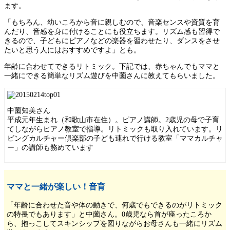
ます。
「もちろん、幼いころから音に親しむので、音楽センスや資質を育
んだり、音感を身に付けることにも役立ちます。リズム感も習得で
きるので、子どもにピアノなどの楽器を習わせたり、ダンスをさせ
たいと思う人にはおすすめですよ」とも。
年齢に合わせてできるリトミック。下記では、赤ちゃんでもママと
一緒にできる簡単なリズム遊びを中薗さんに教えてもらいました。
中薗知美さん
平成元年生まれ（和歌山市在住）。ピアノ講師。2歳児の母で子育
てしながらピアノ教室で指導。リトミックも取り入れています。リ
ビングカルチャー倶楽部の子ども連れで行ける教室「ママカルチャ
ー」の講師も務めています
ママと一緒が楽しい！音育
「年齢に合わせた音や体の動きで、何歳でもできるのがリトミック
の特長でもあります」と中薗さん。0歳児なら首が座ったころか
ら、抱っこしてスキンシップを図りながらお母さんも一緒にリズム