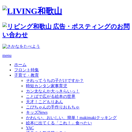
menu
ホーム
フロント特集
子育て・教育
それってうちの子だけですか？
時短カンタン家事育児
カン太なんか大っきらいっ！
ことばで広がる絵本の世界
天才！こどもりあん
こぴちゃんの手作りおもちゃ
キッズNews
かわいい、おいしい、簡単！makimakiクッキング
絵本に出てくる「これ！」食べたい
YAC