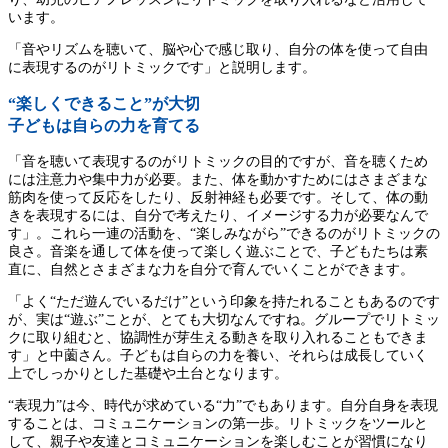
います。
「音やリズムを聴いて、脳や心で感じ取り、自分の体を使って自由
に表現するのがリトミックです」と説明します。
“楽しくできること”が大切
子どもは自らの力を育てる
「音を聴いて表現するのがリトミックの目的ですが、音を聴くため
には注意力や集中力が必要。また、体を動かすためにはさまざまな
筋肉を使って反応をしたり、反射神経も必要です。そして、体の動
きを表現するには、自分で考えたり、イメージする力が必要なんで
す」。これら一連の活動を、“楽しみながら”できるのがリトミックの
良さ。音楽を通して体を使って楽しく遊ぶことで、子どもたちは素
直に、自然とさまざまな力を自分で育んでいくことができます。
「よく“ただ遊んでいるだけ”という印象を持たれることもあるのです
が、実は“遊ぶ”ことが、とても大切なんですね。グループでリトミッ
クに取り組むと、協調性が芽生える動きを取り入れることもできま
す」と中薗さん。子どもは自らの力を養い、それらは成長していく
上でしっかりとした基礎や土台となります。
“表現力”は今、時代が求めている“力”でもあります。自分自身を表現
することは、コミュニケーションの第一歩。リトミックをツールと
して、親子や友達とコミュニケーションを楽しむことが習慣になり