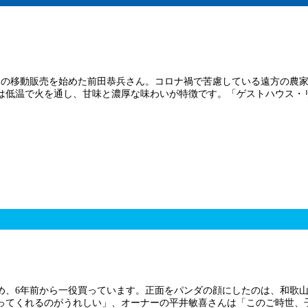
もの移動販売を始めた前田恭兵さん。コロナ禍で苦慮している遠方の農
は低温で火を通し、甘味と濃厚な味わいが特徴です。「ゲストハウス・リ
のため、6年前から一役買っています。正面をパンダの顔にしたのは、和
ってくれるのがうれしい」、オーナーの平井敏喜さんは「このご時世、