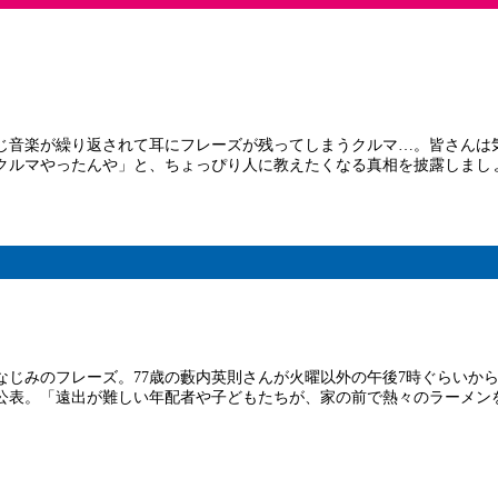
じ音楽が繰り返されて耳にフレーズが残ってしまうクルマ…。皆さんは
クルマやったんや」と、ちょっぴり人に教えたくなる真相を披露しまし
みのフレーズ。77歳の藪内英則さんが火曜以外の午後7時ぐらいから1
公表。「遠出が難しい年配者や子どもたちが、家の前で熱々のラーメン