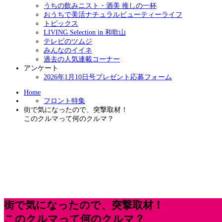
うちの飲みニスト・酒美 推しの一杯
おうちで美活ナチュラルビューティーライフ
トピックス
LIVING Selection in 和歌山
テレビのツムジ
みんなのイイネ
過去の人気連載コーナー
アンケート
2026年1月10日号プレゼント応募フォーム
Home
フロント特集
街で気になったので、突撃取材！
このクルマって何のクルマ？
街で気になったので、突撃取材！
このクルマって何のクルマ？