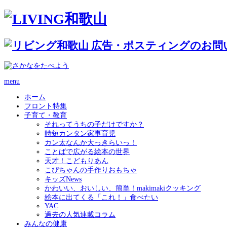
menu
ホーム
フロント特集
子育て・教育
それってうちの子だけですか？
時短カンタン家事育児
カン太なんか大っきらいっ！
ことばで広がる絵本の世界
天才！こどもりあん
こぴちゃんの手作りおもちゃ
キッズNews
かわいい、おいしい、簡単！makimakiクッキング
絵本に出てくる「これ！」食べたい
YAC
過去の人気連載コラム
みんなの健康