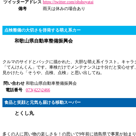
ツイッターアドレス
https://twitter.com/ohshoyatai
備考
雨天は休みの場合あり
点検整備の大切さを啓発する萌え系カー
和歌山県自動車整備振興会
クルマのサイドとバックに描かれた、大胆な萌え系イラスト。キャラ
「てんけんくん」です。車検だけでメンテナンスは十分だと安心せず
見かけたら「そうや、点検、点検」と思い出してね。
問い合わせ
和歌山県自動車整備振興会
電話番号
073(422)2466
食品と笑顔と元気も届ける移動スーパー
とくし丸
多くの人に買い物の楽しさを！の思いで9年前に徳島県で事業が始ま