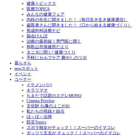
健康トピックス
医療TOPICS
みんなの健康フェア
内科の先生に聞きました！（毎日生き生き健康通信）
歯医者さんに聞きました！（口から始まる健康づくり）
形成外科診療ナビ
協会けんぽ
治療の最前線！専門医に聞く
和歌山市保健所だより
タニタに聞く! 健康づくり
手軽にセルフケア 癒やしのツボ
暮らそら
newスポット
イベント
コーナー
イケメンパパ
キラリママ
ちまたで話題のスグレMONO
Cinema Preview
文化財 仏像のよこがお
私たちの視線と始点
ほ～ほ～法律
防災Topics
ズボラ独女がチェック！！スーパーのイマコレ
ガッツリ主夫が チェック！！スーパーのイマコレ