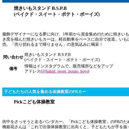
焼きいもスタンド B.S.P.B
(ベイクド・スイート・ポテト・ボーイズ)
服飾デザイナーになる夢に向け、1年前から資金集めのために焼きい
き窯を積んだ焼きいもカーは、軽自動車をベースに自分で改造。いも
売。「売り切れるまで帰りません」の意気込みに喝采！
焼きいもスタンド B.S.P.B
問い合わせ
(ベイクド・スイート・ポテト・ボーイズ)
情報はインスタグラムで、販売場所などをアップ
備考
アドレス(
@baked_sweet_potato_boys
)
子どもたちの人気を集める体操教室のPRカー
Pickこども体操教室
街中をさっそうと走るパンダカー。「Pickこども体操教室」のPR
橋姫花さんは「これで出張体操教室に出向くと、子どもたちが手を振