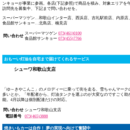
ンキョーが事業に参画。各店(下記参照)で商品を積み、対象エリアを
訪問先を募集中、下記まで問い合わせを。
スーパーマツゲン…和歌山インター店、西浜店、吉礼駅前店、内原店、
食品館サンキョー…北島店、楠見店
スーパーマツゲン
073(461)0100
問い合わせ
食品館サンキョー
073(455)7766
おもーい灯油を自宅まで届けてくれるサービス
シューワ和歌山支店
「ゆ～きやこんこ」のメロディーに乗って街を走る、雪ちゃんマーク
多いとか。「年配者から、灯油タンクを運ぶのが大変なのですごく助か
能。4月以降は個別配達だけの対応。
問い合わせ
シューワ和歌山支店
電話番号
073(465)3888
焼きいもカーは自作！ 夢の実現へ向けて奮闘中