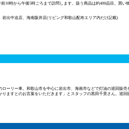
午前10時から午後5時ごろまで訪問します。扱う商品は約400品目。買
岩出中迫店、海南阪井店(リビング和歌山配布エリア内だけ記載)
のローリー車。和歌山市を中心に岩出市、海南市などで灯油の巡回販売
りますとのお言葉をいただきます」とスタッフの黒田千景さん。巡回販売