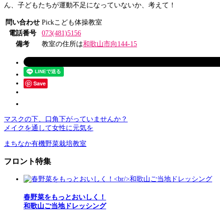
ん、子どもたちが運動不足になっていないか、考えて！
問い合わせ
Pickこども体操教室
電話番号
073(481)5156
備考
教室の住所は
和歌山市向144-15
Save
マスクの下、口角下がっていませんか？
メイクを通して女性に元気を
まちなか有機野菜栽培教室
フロント特集
春野菜をもっとおいしく！
和歌山ご当地ドレッシング