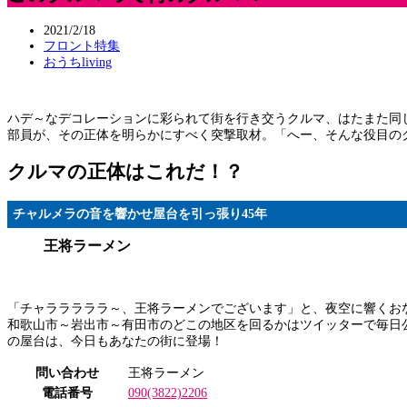
2021/2/18
フロント特集
おうちliving
ハデ～なデコレーションに彩られて街を行き交うクルマ、はたまた同
部員が、その正体を明らかにすべく突撃取材。「へー、そんな役目の
クルマの正体はこれだ！？
チャルメラの音を響かせ屋台を引っ張り45年
王将ラーメン
「チャラララララ～、王将ラーメンでございます」と、夜空に響くおなじ
和歌山市～岩出市～有田市のどこの地区を回るかはツイッターで毎日
の屋台は、今日もあなたの街に登場！
問い合わせ
王将ラーメン
電話番号
090(3822)2206