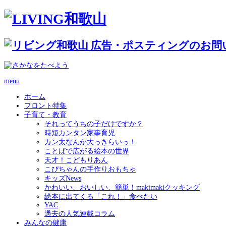
menu
ホーム
フロント特集
子育て・教育
それってうちの子だけですか？
時短カンタン家事育児
カン太なんか大っきらいっ！
ことばで広がる絵本の世界
天才！こどもりあん
こぴちゃんの手作りおもちゃ
キッズNews
かわいい、おいしい、簡単！makimakiクッキング
絵本に出てくる「これ！」食べたい
YAC
過去の人気連載コラム
みんなの健康