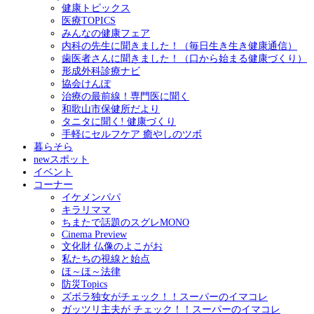
健康トピックス
医療TOPICS
みんなの健康フェア
内科の先生に聞きました！（毎日生き生き健康通信）
歯医者さんに聞きました！（口から始まる健康づくり）
形成外科診療ナビ
協会けんぽ
治療の最前線！専門医に聞く
和歌山市保健所だより
タニタに聞く! 健康づくり
手軽にセルフケア 癒やしのツボ
暮らそら
newスポット
イベント
コーナー
イケメンパパ
キラリママ
ちまたで話題のスグレMONO
Cinema Preview
文化財 仏像のよこがお
私たちの視線と始点
ほ～ほ～法律
防災Topics
ズボラ独女がチェック！！スーパーのイマコレ
ガッツリ主夫が チェック！！スーパーのイマコレ