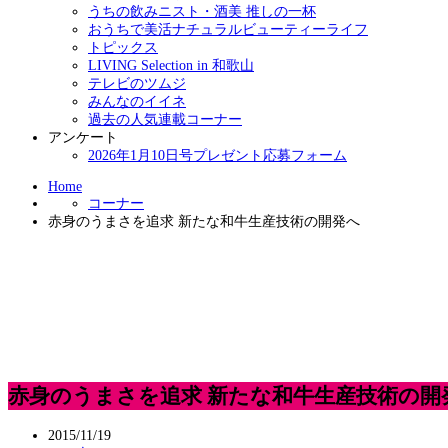
うちの飲みニスト・酒美 推しの一杯
おうちで美活ナチュラルビューティーライフ
トピックス
LIVING Selection in 和歌山
テレビのツムジ
みんなのイイネ
過去の人気連載コーナー
アンケート
2026年1月10日号プレゼント応募フォーム
Home
コーナー
赤身のうまさを追求 新たな和牛生産技術の開発へ
赤身のうまさを追求 新たな和牛生産技術の開
2015/11/19