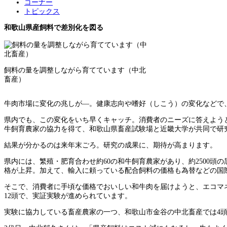
コーナー
トピックス
和歌山県産飼料で差別化を図る
飼料の量を調整しながら育てています（中北
畜産）
牛肉市場に変化の兆しが―。健康志向や嗜好（しこう）の変化などで
県内でも、この変化をいち早くキャッチ。消費者のニーズに答えよう
牛飼育農家の協力を得て、和歌山県畜産試験場と近畿大学が共同で研
結果が分かるのは来年末ごろ。研究の成果に、期待が高まります。
県内には、繁殖・肥育合わせ約60の和牛飼育農家があり、約2500
格が上昇。加えて、輸入に頼っている配合飼料の価格も為替などの国
そこで、消費者に手頃な価格でおいしい和牛肉を届けようと、エコマ
12頭で、実証実験が進められています。
実験に協力している畜産農家の一つ、和歌山市金谷の中北畜産では4