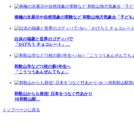
南極の氷展示や自然現象の実験など 和歌山地方気象台「子ども
白浜の福菱と世界のゴディバで
「かげろう チョコレート」…
和歌山市など71校の新1年生へ
「こうつうあんぜんてちょ…
和歌山からも発信! 日本をつなぐ竹あかり
JR和歌山駅…
トップページに戻る