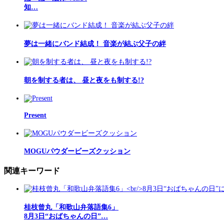
知…
夢は一緒にバンド結成！ 音楽が結ぶ父子の絆
朝を制する者は、 昼と夜をも制する!?
Present
MOGUパウダービーズクッション
関連キーワード
桂枝曾丸「和歌山弁落語集6」
8月3日“おばちゃんの日”…