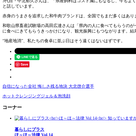
3代目・中北郁久さんは、「県産飼料はコスト減にもなるし、牛もよ
と話しています。
赤身のうまさを追求した和牛肉ブランドは、全国でもまだ多くはあり
和歌山県畜産試験場の高田広達さんは「県内の人に食べてもらうのが
に食べにきてもらうきっかけになり、観光振興にもつながります。結
“地産地消”、私たちの食卓に並ぶ日はそう遠くはないはずです。
Save
自信になった全社 悔しさ残る地決 大北啓介選手
ホットクレンジングジェル＆泡洗顔
コーナー
暮らしにプラス
ほ～ほ～法律 Vol.14