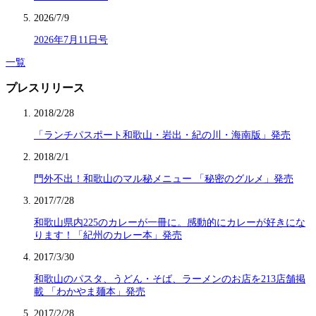
2026/7/9
2026年7月11日号
一覧
プレスリリース
2018/2/28
「ランチパスポート和歌山・岩出・紀の川・海南版」発売
2018/2/1
門外不出！和歌山のマル秘メニュー 「秘密のグルメ」発売
2017/7/28
和歌山県内225のカレーが一冊に。感動的にカレーが好きにな
ります！「紀州のカレー本」発売
2017/3/30
和歌山のパスタ、うどん・そば、ラーメンのお店を213店舗掲
載 「わかやま麺本」発売
2017/2/28