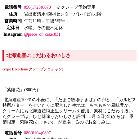
電話番号
050(1725)8070
※クレープ予約専用
住所
岩出市清水468-4センターバレイビル1階
営業時間
午前11時～午後5時半
定休日
水曜、その他不定休
Instagram
@piece_of_cake.831
北海道産にこだわるおいしさ
crepe Decochan(クレープデコチャン)
「紫陽花」(800円)
北海道産100％の小麦に、「たまご牧場まきば」の卵と、「カルピス
特撰バター」をぜいたくに配合した生地は、もちもちで風味豊か。
クリームにも北海道産純正生クリームを使用。素材にこだわり抜い
たクレープは、ひと味違うおいしさと評判。5月15日(金)からは、季
節限定「紫陽花(あじさい)」が登場するのでお楽しみに。
電話番号
080(6104)0897