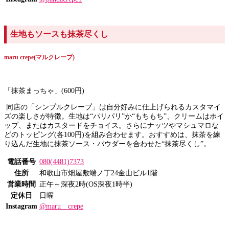
生地もソースも抹茶尽くし
maru crepe(マルクレープ)
「抹茶まっちゃ」(600円)
同店の「シンプルクレープ」は自分好みに仕上げられるカスタマイ
ズの楽しさが特徴。生地は“パリパリ”か“もちもち”、クリームはホイ
ップ、またはカスタードをチョイス。さらにナッツやマシュマロな
どのトッピング(各100円)を組み合わせます。おすすめは、抹茶を練
り込んだ生地に抹茶ソース・パウダーを合わせた“抹茶尽くし”。
電話番号
080(4481)7373
住所
和歌山市畑屋敷端ノ丁24金山ビル1階
営業時間
正午～深夜2時(OS深夜1時半)
定休日
日曜
Instagram
@maru__crepe