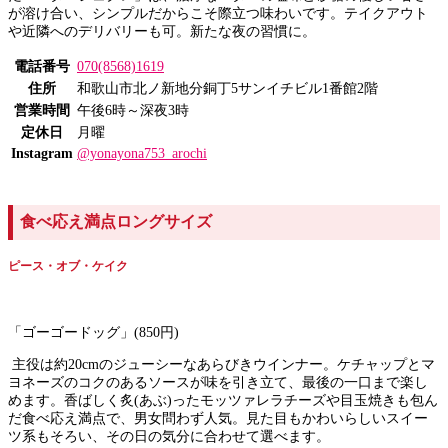
が溶け合い、シンプルだからこそ際立つ味わいです。テイクアウト
や近隣へのデリバリーも可。新たな夜の習慣に。
電話番号
070(8568)1619
住所
和歌山市北ノ新地分銅丁5サンイチビル1番館2階
営業時間
午後6時～深夜3時
定休日
月曜
Instagram
@yonayona753_arochi
食べ応え満点ロングサイズ
ピース・オブ・ケイク
「ゴーゴードッグ」(850円)
主役は約20cmのジューシーなあらびきウインナー。ケチャップとマ
ヨネーズのコクのあるソースが味を引き立て、最後の一口まで楽し
めます。香ばしく炙(あぶ)ったモッツァレラチーズや目玉焼きも包ん
だ食べ応え満点で、男女問わず人気。見た目もかわいらしいスイー
ツ系もそろい、その日の気分に合わせて選べます。