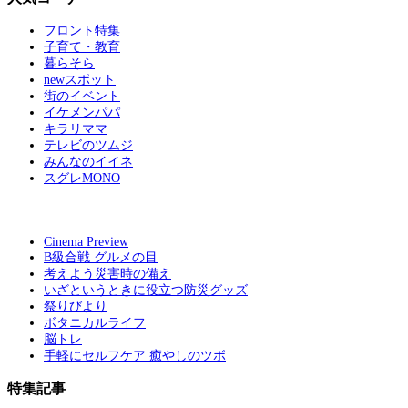
フロント特集
子育て・教育
暮らそら
newスポット
街のイベント
イケメンパパ
キラリママ
テレビのツムジ
みんなのイイネ
スグレMONO
Cinema Preview
B級合戦 グルメの目
考えよう災害時の備え
いざというときに役立つ防災グッズ
祭りびより
ボタニカルライフ
脳トレ
手軽にセルフケア 癒やしのツボ
特集記事