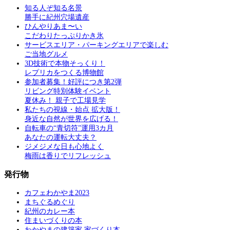
知る人ぞ知る名景
勝手に紀州穴場遺産
ひんやりあま〜い
こだわりたっぷりかき氷
サービスエリア・パーキングエリアで楽しむ
ご当地グルメ
3D技術で本物そっくり！
レプリカをつくる博物館
参加者募集！好評につき第2弾
リビング特別体験イベント
夏休み！ 親子で工場見学
私たちの視線・始点 拡大版！
身近な自然が世界を広げる！
自転車の“青切符”運用3カ月
あなたの運転大丈夫？
ジメジメな日も心地よく
梅雨は香りでリフレッシュ
発行物
カフェわかやま2023
まちぐるめぐり
紀州のカレー本
住まいづくりの本
わかやまの建築家 家づくり本