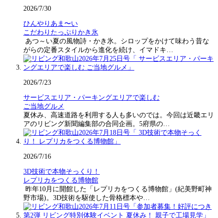
2026/7/30
ひんやりあま〜い
こだわりたっぷりかき氷
あつ～い夏の風物詩・かき氷。シロップをかけて味わう昔な
がらの定番スタイルから進化を続け、イマドキ…
2026/7/23
サービスエリア・パーキングエリアで楽しむ
ご当地グルメ
夏休み、高速道路を利用する人も多いのでは。今回は近畿エリ
アのリビング新聞編集部の合同企画。5府県の…
2026/7/16
3D技術で本物そっくり！
レプリカをつくる博物館
昨年10月に開館した「レプリカをつくる博物館」(紀美野町神
野市場)。3D技術を駆使した骨格標本や…