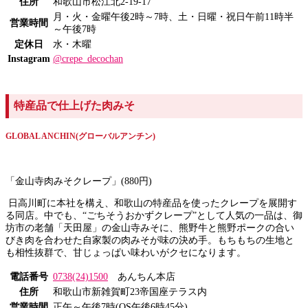
住所
和歌山市松江北2-19-17
月・火・金曜午後2時～7時、土・日曜・祝日午前11時半
営業時間
～午後7時
定休日
水・木曜
Instagram
@crepe_decochan
特産品で仕上げた肉みそ
GLOBAL ANCHIN(グローバルアンチン)
「金山寺肉みそクレープ」(880円)
日高川町に本社を構え、和歌山の特産品を使ったクレープを展開す
る同店。中でも、“ごちそうおかずクレープ”として人気の一品は、御
坊市の老舗「天田屋」の金山寺みそに、熊野牛と熊野ポークの合い
びき肉を合わせた自家製の肉みそが味の決め手。もちもちの生地と
も相性抜群で、甘じょっぱい味わいがクセになります。
電話番号
0738(24)1500
あんちん本店
住所
和歌山市新雑賀町23帝国座テラス内
営業時間
正午～午後7時(OS午後6時45分)