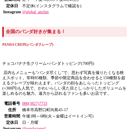
定休日
不定休(インスタグラムで確認を)
Instagram
@global_anchin
全国のパンダ好きが集まる！
PANDA CREPE(パンダクレープ)
チョコバナナ生クリーム+パンダトッピング(700円)
店内もメニューも“パンダ尽くし”で、思わず写真を撮りたくなる映
えスポット。常時85種類、季節や限定商品を合わせると150種類を超
えるクレープが味わえます。パンダの顔をあしらったトッピング
(+300円)も人気で、かわいらしい見た目としっかりしたボリュームを
楽しめるのも魅力。遠方から訪れるファンも多いお店です。
電話番号
080(3827)7733
住所
橋本市高野口町向島45-17
営業時間
午後1時～6時(火～金曜はイートイン可)
定休日
日・月曜
Instagram
@pandacrepe1