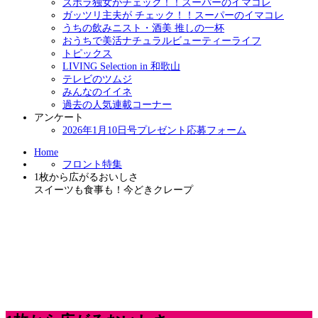
ズボラ独女がチェック！！スーパーのイマコレ
ガッツリ主夫が チェック！！スーパーのイマコレ
うちの飲みニスト・酒美 推しの一杯
おうちで美活ナチュラルビューティーライフ
トピックス
LIVING Selection in 和歌山
テレビのツムジ
みんなのイイネ
過去の人気連載コーナー
アンケート
2026年1月10日号プレゼント応募フォーム
Home
フロント特集
1枚から広がるおいしさ
スイーツも食事も！今どきクレープ