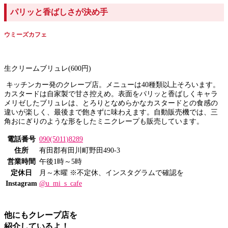
パリッと香ばしさが決め手
ウミーズカフェ
生クリームブリュレ(600円)
キッチンカー発のクレープ店。メニューは40種類以上そろいます。
カスタードは自家製で甘さ控えめ。表面をパリッと香ばしくキャラ
メリゼしたブリュレは、とろりとなめらかなカスタードとの食感の
違いが楽しく、最後まで飽きずに味わえます。自動販売機では、三
角おにぎりのような形をしたミニクレープも販売しています。
電話番号
090(5011)8289
住所
有田郡有田川町野田490-3
営業時間
午後1時～5時
定休日
月～木曜 ※不定休、インスタグラムで確認を
Instagram
@u_mi_s_cafe
他にもクレープ店を
紹介しているよ！