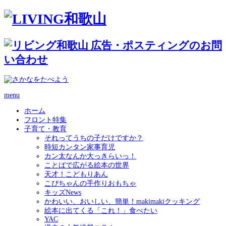
menu
ホーム
フロント特集
子育て・教育
それってうちの子だけですか？
時短カンタン家事育児
カン太なんか大っきらいっ！
ことばで広がる絵本の世界
天才！こどもりあん
こぴちゃんの手作りおもちゃ
キッズNews
かわいい、おいしい、簡単！makimakiクッキング
絵本に出てくる「これ！」食べたい
YAC