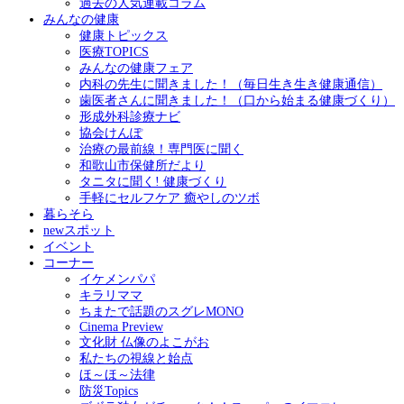
過去の人気連載コラム
みんなの健康
健康トピックス
医療TOPICS
みんなの健康フェア
内科の先生に聞きました！（毎日生き生き健康通信）
歯医者さんに聞きました！（口から始まる健康づくり）
形成外科診療ナビ
協会けんぽ
治療の最前線！専門医に聞く
和歌山市保健所だより
タニタに聞く! 健康づくり
手軽にセルフケア 癒やしのツボ
暮らそら
newスポット
イベント
コーナー
イケメンパパ
キラリママ
ちまたで話題のスグレMONO
Cinema Preview
文化財 仏像のよこがお
私たちの視線と始点
ほ～ほ～法律
防災Topics