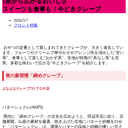
1枚から広がるおいしさ
スイーツも食事も！今どきクレープ
2026/5/7
フロント特集
おやつの定番として親しまれてきたクレープが、大きく進化してい
ます。フルーツやクリームで華やかさやアレンジ性を演出した“甘い
系”、食事として楽しむ“おかず系”、生地が特徴の“具なし系”も充
実。多彩な味わいで広がる“今どきクレープ”を紹介します。
夜の新習慣「締めクレープ」
よなよなクレープ753 アロチ店
バターシュクレ(900円)
県内に「締めクレープ」の文化を広めようと、田辺市店に続く、店
舗展開。仏産の素材を厳選。焼き上げた生地にバターと砂糖をのせ
た「バターシュクレ」は、濃厚なバターの塩味と砂糖の優しい甘さ