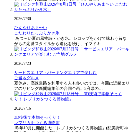
2026/7/30
ひんやりあま〜い
こだわりたっぷりかき氷
あつ～い夏の風物詩・かき氷。シロップをかけて味わう昔な
がらの定番スタイルから進化を続け、イマドキ…
2026/7/23
サービスエリア・パーキングエリアで楽しむ
ご当地グルメ
夏休み、高速道路を利用する人も多いのでは。今回は近畿エリ
アのリビング新聞編集部の合同企画。5府県の…
2026/7/16
3D技術で本物そっくり！
レプリカをつくる博物館
昨年10月に開館した「レプリカをつくる博物館」(紀美野町神