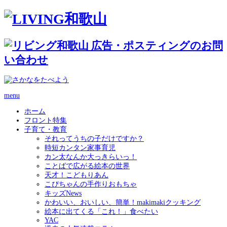
menu
ホーム
フロント特集
子育て・教育
それってうちの子だけですか？
時短カンタン家事育児
カン太なんか大っきらいっ！
ことばで広がる絵本の世界
天才！こどもりあん
こぴちゃんの手作りおもちゃ
キッズNews
かわいい、おいしい、簡単！makimakiクッキング
絵本に出てくる「これ！」食べたい
YAC