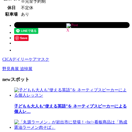
※完全予約制
休日
不定休
駐車場
あり
Post
Save
CICAデイリーケアマスク
野見典展 追悼展
newスポット
子どもも大人も“使える英語”を ネーティブスピーカーによる
個人レ…