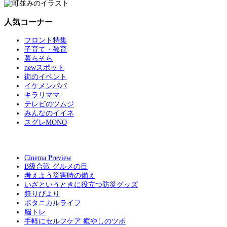
人気コーナー
フロント特集
子育て・教育
暮らそら
newスポット
街のイベント
イケメンパパ
キラリママ
テレビのツムジ
みんなのイイネ
スグレMONO
Cinema Preview
B級合戦 グルメの目
考えよう災害時の備え
いざというときに役立つ防災グッズ
祭りびより
ボタニカルライフ
脳トレ
手軽にセルフケア 癒やしのツボ