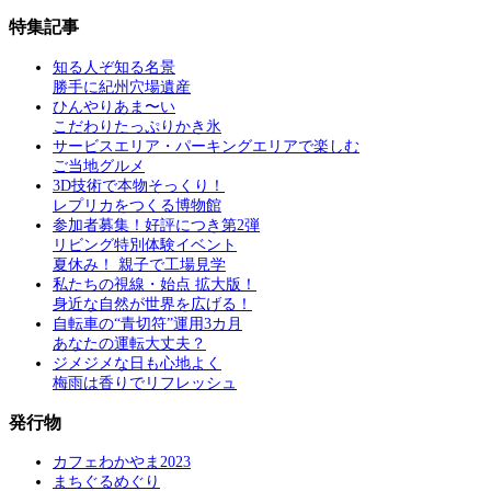
特集記事
知る人ぞ知る名景
勝手に紀州穴場遺産
ひんやりあま〜い
こだわりたっぷりかき氷
サービスエリア・パーキングエリアで楽しむ
ご当地グルメ
3D技術で本物そっくり！
レプリカをつくる博物館
参加者募集！好評につき第2弾
リビング特別体験イベント
夏休み！ 親子で工場見学
私たちの視線・始点 拡大版！
身近な自然が世界を広げる！
自転車の“青切符”運用3カ月
あなたの運転大丈夫？
ジメジメな日も心地よく
梅雨は香りでリフレッシュ
発行物
カフェわかやま2023
まちぐるめぐり