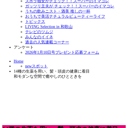
ズボラ独女がチェック！！スーパーのイマコレ
ガッツリ主夫が チェック！！スーパーのイマコレ
うちの飲みニスト・酒美 推しの一杯
おうちで美活ナチュラルビューティーライフ
トピックス
LIVING Selection in 和歌山
テレビのツムジ
みんなのイイネ
過去の人気連載コーナー
アンケート
2026年1月10日号プレゼント応募フォーム
Home
newスポット
14種の生薬を用い、髪・頭皮の健康に着目
和モダンな空間で癒やしのひとときを