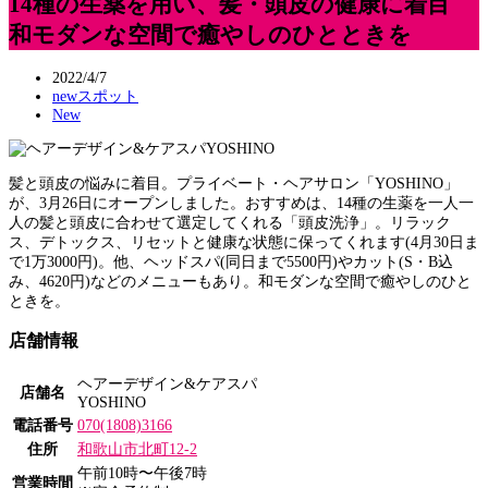
14種の生薬を用い、髪・頭皮の健康に着目
和モダンな空間で癒やしのひとときを
2022/4/7
newスポット
New
髪と頭皮の悩みに着目。プライベート・ヘアサロン「YOSHINO」
が、3月26日にオープンしました。おすすめは、14種の生薬を一人一
人の髪と頭皮に合わせて選定してくれる「頭皮洗浄」。リラック
ス、デトックス、リセットと健康な状態に保ってくれます(4月30日ま
で1万3000円)。他、ヘッドスパ(同日まで5500円)やカット(S・B込
み、4620円)などのメニューもあり。和モダンな空間で癒やしのひと
ときを。
店舗情報
ヘアーデザイン&ケアスパ
店舗名
YOSHINO
電話番号
070(1808)3166
住所
和歌山市北町12-2
午前10時〜午後7時
営業時間