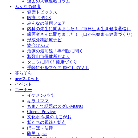
過去の人気連載コラム
みんなの健康
健康トピックス
医療TOPICS
みんなの健康フェア
内科の先生に聞きました！（毎日生き生き健康通信）
歯医者さんに聞きました！（口から始まる健康づくり）
形成外科診療ナビ
協会けんぽ
治療の最前線！専門医に聞く
和歌山市保健所だより
タニタに聞く! 健康づくり
手軽にセルフケア 癒やしのツボ
暮らそら
newスポット
イベント
コーナー
イケメンパパ
キラリママ
ちまたで話題のスグレMONO
Cinema Preview
文化財 仏像のよこがお
私たちの視線と始点
ほ～ほ～法律
防災Topics