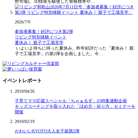
野市場)。3D技術を駆使した骨格標本や…
2026/7/9
参加者募集！好評につき第2弾
リビング特別体験イベント
夏休み！ 親子で工場見学
いよいよ待ちに待った夏休み。昨年好評だった「夏休み！ 親
子で工場見学」の第2弾を企画しました。今…
イベントレポート
2019/04/26
子育てママ応援スペシャル「ちゃぁるず」の特集連動企画
キッズコーチングを取り入れた「ほめ方・叱り方」セミナーを
開催
2019/02/19
かわいいKYOTO大人女子旅第2弾