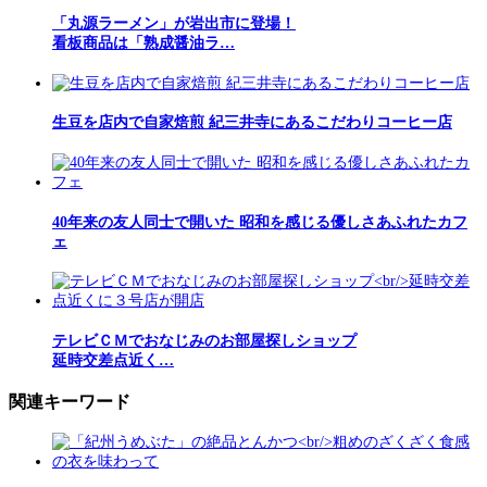
「丸源ラーメン」が岩出市に登場！
看板商品は「熟成醤油ラ…
生豆を店内で自家焙煎 紀三井寺にあるこだわりコーヒー店
40年来の友人同士で開いた 昭和を感じる優しさあふれたカフ
ェ
テレビＣＭでおなじみのお部屋探しショップ
延時交差点近く…
関連キーワード