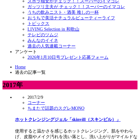
ズボラ独女がチェック！！スーパーのイマコレ
ガッツリ主夫が チェック！！スーパーのイマコレ
うちの飲みニスト・酒美 推しの一杯
おうちで美活ナチュラルビューティーライフ
トピックス
LIVING Selection in 和歌山
テレビのツムジ
みんなのイイネ
過去の人気連載コーナー
アンケート
2026年1月10日号プレゼント応募フォーム
Home
過去の記事一覧
2017年
2017/2/9
コーナー
ちまたで話題のスグレMONO
ホットクレンジングジェル「skinvill（スキンビル）」
使用すると温かさを感じるホットクレンジング。肌をやわら
げ、皮脂やメイク汚れを洗い落とし、洗い上がりがマイルドな