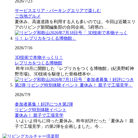
2026/7/23
サービスエリア・パーキングエリアで楽しむ
ご当地グルメ
夏休み、高速道路を利用する人も多いのでは。今回は近畿エリ
アのリビング新聞編集部の合同企画。5府県の…
2026/7/16
3D技術で本物そっくり！
レプリカをつくる博物館
昨年10月に開館した「レプリカをつくる博物館」(紀美野町神
野市場)。3D技術を駆使した骨格標本や…
2026/7/9
参加者募集！好評につき第2弾
リビング特別体験イベント
夏休み！ 親子で工場見学
いよいよ待ちに待った夏休み。昨年好評だった「夏休み！ 親
子で工場見学」の第2弾を企画しました。今…