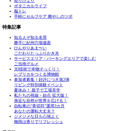
祭りびより
ボタニカルライフ
脳トレ
手軽にセルフケア 癒やしのツボ
特集記事
知る人ぞ知る名景
勝手に紀州穴場遺産
ひんやりあま〜い
こだわりたっぷりかき氷
サービスエリア・パーキングエリアで楽しむ
ご当地グルメ
3D技術で本物そっくり！
レプリカをつくる博物館
参加者募集！好評につき第2弾
リビング特別体験イベント
夏休み！ 親子で工場見学
私たちの視線・始点 拡大版！
身近な自然が世界を広げる！
自転車の“青切符”運用3カ月
あなたの運転大丈夫？
ジメジメな日も心地よく
梅雨は香りでリフレッシュ