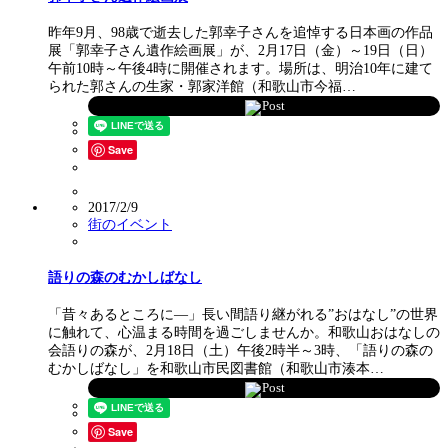
昨年9月、98歳で逝去した郭幸子さんを追悼する日本画の作品
展「郭幸子さん遺作絵画展」が、2月17日（金）～19日（日）
午前10時～午後4時に開催されます。場所は、明治10年に建て
られた郭さんの生家・郭家洋館（和歌山市今福…
Post
Save
2017/2/9
街のイベント
語りの森のむかしばなし
「昔々あるところに―」長い間語り継がれる”おはなし”の世界
に触れて、心温まる時間を過ごしませんか。和歌山おはなしの
会語りの森が、2月18日（土）午後2時半～3時、「語りの森の
むかしばなし」を和歌山市民図書館（和歌山市湊本…
Post
Save