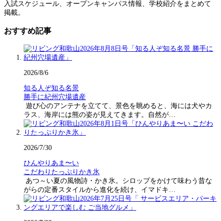
入試スケジュール、オープンキャンパス情報、学校紹介をまとめて
掲載。
おすすめ記事
2026/8/6
知る人ぞ知る名景
勝手に紀州穴場遺産
遊び心のアンテナを立てて、景色を眺めると、海には犬やカ
ラス、海岸には熊の姿が見えてきます。自然が…
2026/7/30
ひんやりあま〜い
こだわりたっぷりかき氷
あつ～い夏の風物詩・かき氷。シロップをかけて味わう昔な
がらの定番スタイルから進化を続け、イマドキ…