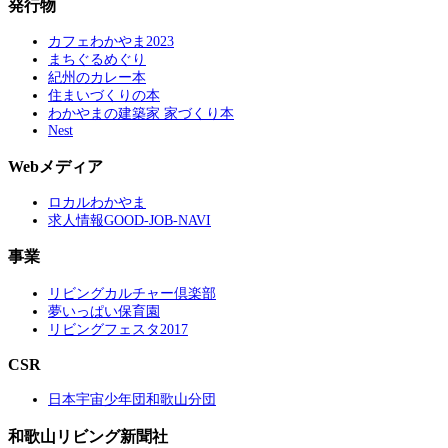
発行物
カフェわかやま2023
まちぐるめぐり
紀州のカレー本
住まいづくりの本
わかやまの建築家 家づくり本
Nest
Webメディア
ロカルわかやま
求人情報GOOD-JOB-NAVI
事業
リビングカルチャー倶楽部
夢いっぱい保育園
リビングフェスタ2017
CSR
日本宇宙少年団和歌山分団
和歌山リビング新聞社