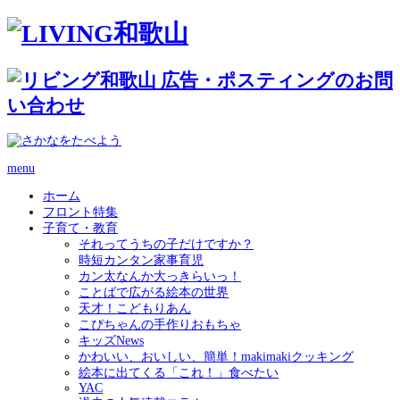
menu
ホーム
フロント特集
子育て・教育
それってうちの子だけですか？
時短カンタン家事育児
カン太なんか大っきらいっ！
ことばで広がる絵本の世界
天才！こどもりあん
こぴちゃんの手作りおもちゃ
キッズNews
かわいい、おいしい、簡単！makimakiクッキング
絵本に出てくる「これ！」食べたい
YAC