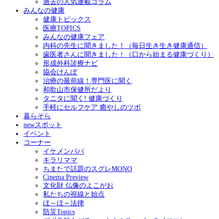
過去の人気連載コラム
みんなの健康
健康トピックス
医療TOPICS
みんなの健康フェア
内科の先生に聞きました！（毎日生き生き健康通信）
歯医者さんに聞きました！（口から始まる健康づくり）
形成外科診療ナビ
協会けんぽ
治療の最前線！専門医に聞く
和歌山市保健所だより
タニタに聞く! 健康づくり
手軽にセルフケア 癒やしのツボ
暮らそら
newスポット
イベント
コーナー
イケメンパパ
キラリママ
ちまたで話題のスグレMONO
Cinema Preview
文化財 仏像のよこがお
私たちの視線と始点
ほ～ほ～法律
防災Topics