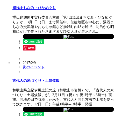
湯浅まちなみ・ひなめぐり
重伝建10周年実行委員会主催「第4回湯浅まちなみ・ひなめぐ
り」が、3月5日（日）まで開催中。伝建地区を中心に、湯浅ま
ちなみ交流館やおもちゃ館など湯浅町内18カ所で、明治から昭
和にかけて作られたさまざまなひな人形が展示され…
Post
Save
2017/2/9
街のイベント
古代人の米づくり・土器炊飯
和歌山県立紀伊風土記の丘（和歌山市岩橋）で、「古代人の米
づくり・土器炊飯」が、2月11日（祝）午後1時半～3時半に実
施。同地の田で収穫した米を、古代人と同じ方法で土器を使っ
て炊きます。12日（日）午後1時半～3時半、発掘…
Post