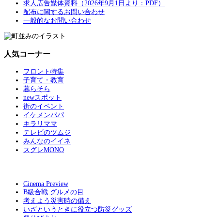
求人広告媒体資料（2026年9月1日より：PDF）
配布に関するお問い合わせ
一般的なお問い合わせ
人気コーナー
フロント特集
子育て・教育
暮らそら
newスポット
街のイベント
イケメンパパ
キラリママ
テレビのツムジ
みんなのイイネ
スグレMONO
Cinema Preview
B級合戦 グルメの目
考えよう災害時の備え
いざというときに役立つ防災グッズ