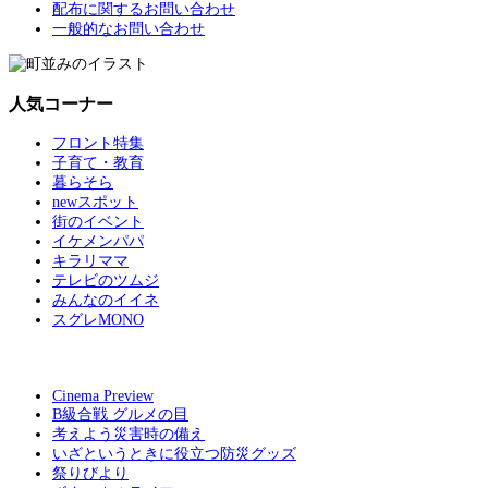
配布に関するお問い合わせ
一般的なお問い合わせ
人気コーナー
フロント特集
子育て・教育
暮らそら
newスポット
街のイベント
イケメンパパ
キラリママ
テレビのツムジ
みんなのイイネ
スグレMONO
Cinema Preview
B級合戦 グルメの目
考えよう災害時の備え
いざというときに役立つ防災グッズ
祭りびより