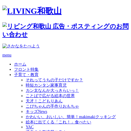
menu
ホーム
フロント特集
子育て・教育
それってうちの子だけですか？
時短カンタン家事育児
カン太なんか大っきらいっ！
ことばで広がる絵本の世界
天才！こどもりあん
こぴちゃんの手作りおもちゃ
キッズNews
かわいい、おいしい、簡単！makimakiクッキング
絵本に出てくる「これ！」食べたい
YAC