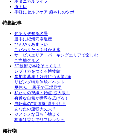
ボタニカルライフ
脳トレ
手軽にセルフケア 癒やしのツボ
特集記事
知る人ぞ知る名景
勝手に紀州穴場遺産
ひんやりあま〜い
こだわりたっぷりかき氷
サービスエリア・パーキングエリアで楽しむ
ご当地グルメ
3D技術で本物そっくり！
レプリカをつくる博物館
参加者募集！好評につき第2弾
リビング特別体験イベント
夏休み！ 親子で工場見学
私たちの視線・始点 拡大版！
身近な自然が世界を広げる！
自転車の“青切符”運用3カ月
あなたの運転大丈夫？
ジメジメな日も心地よく
梅雨は香りでリフレッシュ
発行物