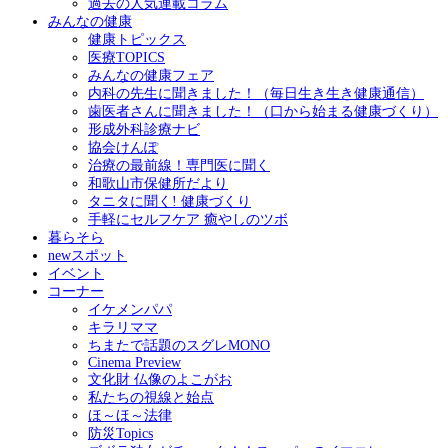
過去の人気連載コラム
みんなの健康
健康トピックス
医療TOPICS
みんなの健康フェア
内科の先生に聞きました！（毎日生き生き健康通信）
歯医者さんに聞きました！（口から始まる健康づくり）
形成外科診療ナビ
協会けんぽ
治療の最前線！専門医に聞く
和歌山市保健所だより
タニタに聞く! 健康づくり
手軽にセルフケア 癒やしのツボ
暮らそら
newスポット
イベント
コーナー
イケメンパパ
キラリママ
ちまたで話題のスグレMONO
Cinema Preview
文化財 仏像のよこがお
私たちの視線と始点
ほ～ほ～法律
防災Topics