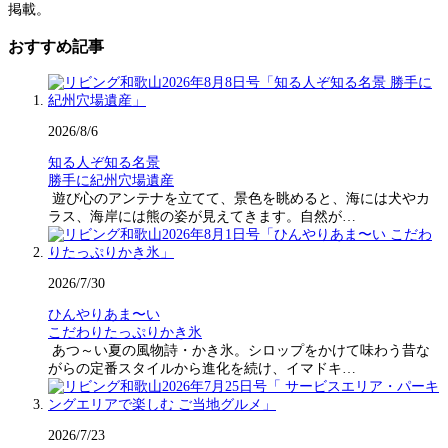
掲載。
おすすめ記事
2026/8/6
知る人ぞ知る名景
勝手に紀州穴場遺産
遊び心のアンテナを立てて、景色を眺めると、海には犬やカ
ラス、海岸には熊の姿が見えてきます。自然が…
2026/7/30
ひんやりあま〜い
こだわりたっぷりかき氷
あつ～い夏の風物詩・かき氷。シロップをかけて味わう昔な
がらの定番スタイルから進化を続け、イマドキ…
2026/7/23