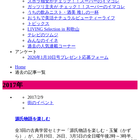
ズボラ独女がチェック！！スーパーのイマコレ
ガッツリ主夫が チェック！！スーパーのイマコレ
うちの飲みニスト・酒美 推しの一杯
おうちで美活ナチュラルビューティーライフ
トピックス
LIVING Selection in 和歌山
テレビのツムジ
みんなのイイネ
過去の人気連載コーナー
アンケート
2026年1月10日号プレゼント応募フォーム
Home
過去の記事一覧
2017年
2017/2/9
街のイベント
源氏物語を楽しむ
全3回の古典学習セミナー「源氏物語を楽しむ・玉鬘（かず
ら）」が、2月19日、26日、3月5日の全日曜午後2時～3時半、