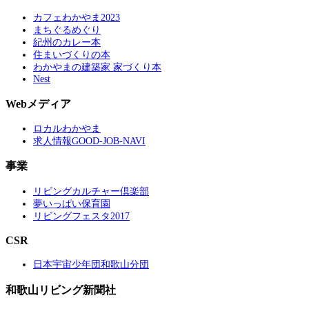
カフェわかやま2023
まちぐるめぐり
紀州のカレー本
住まいづくりの本
わかやまの建築家 家づくり本
Nest
Webメディア
ロカルわかやま
求人情報GOOD-JOB-NAVI
事業
リビングカルチャー倶楽部
夢いっぱい保育園
リビングフェスタ2017
CSR
日本宇宙少年団和歌山分団
和歌山リビング新聞社