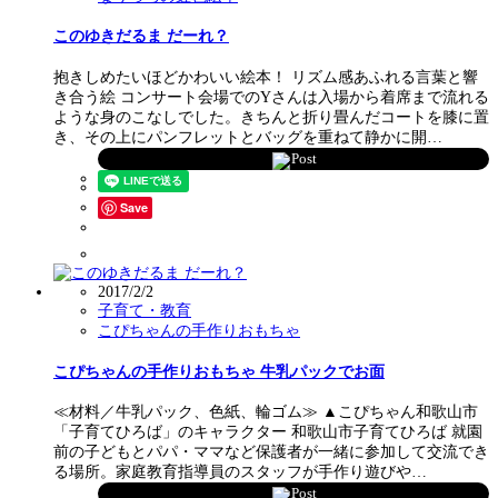
このゆきだるま だーれ？
抱きしめたいほどかわいい絵本！ リズム感あふれる言葉と響
き合う絵 コンサート会場でのYさんは入場から着席まで流れる
ような身のこなしでした。きちんと折り畳んだコートを膝に置
き、その上にパンフレットとバッグを重ねて静かに開…
Post
Save
2017/2/2
子育て・教育
こぴちゃんの手作りおもちゃ
こぴちゃんの手作りおもちゃ 牛乳パックでお面
≪材料／牛乳パック、色紙、輪ゴム≫ ▲こぴちゃん和歌山市
「子育てひろば」のキャラクター 和歌山市子育てひろば 就園
前の子どもとパパ・ママなど保護者が一緒に参加して交流でき
る場所。家庭教育指導員のスタッフが手作り遊びや…
Post