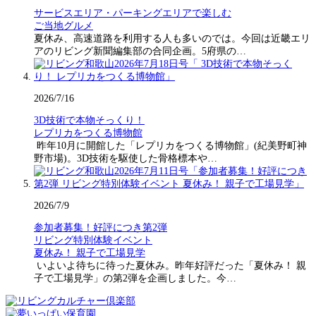
サービスエリア・パーキングエリアで楽しむ
ご当地グルメ
夏休み、高速道路を利用する人も多いのでは。今回は近畿エリ
アのリビング新聞編集部の合同企画。5府県の…
2026/7/16
3D技術で本物そっくり！
レプリカをつくる博物館
昨年10月に開館した「レプリカをつくる博物館」(紀美野町神
野市場)。3D技術を駆使した骨格標本や…
2026/7/9
参加者募集！好評につき第2弾
リビング特別体験イベント
夏休み！ 親子で工場見学
いよいよ待ちに待った夏休み。昨年好評だった「夏休み！ 親
子で工場見学」の第2弾を企画しました。今…