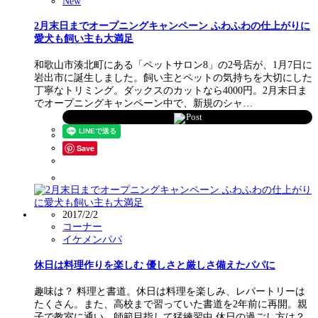
New
2月末日までオープニングキャンペーン ふわふわの仕上がりに
愛犬も飼い主も大満足
和歌山市湊北町にある「ペットサロン8」の2号店が、1月7日に
岩出市に誕生しました。飼い主とペットの気持ちを大切にした
丁寧なトリミング。ダックスのカットなら4000円。2月末日ま
でオープニングキャンペーン中で、新規のシャ…
Post
Save
2017/2/2
コーナー
イケメンパパ
休日は料理作りを楽しむ 優しさと厳しさ備えたパパに
趣味は？ 料理と書道。休日は料理を楽しみ、レパートリーは
たくさん。また、高校まで習っていた書道を2年前に再開。親
子で教室に通い、師範目指して猛練習中 休日の過ごし方は？