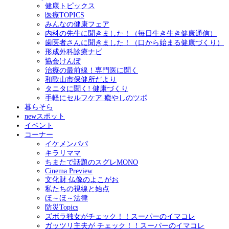
健康トピックス
医療TOPICS
みんなの健康フェア
内科の先生に聞きました！（毎日生き生き健康通信）
歯医者さんに聞きました！（口から始まる健康づくり）
形成外科診療ナビ
協会けんぽ
治療の最前線！専門医に聞く
和歌山市保健所だより
タニタに聞く! 健康づくり
手軽にセルフケア 癒やしのツボ
暮らそら
newスポット
イベント
コーナー
イケメンパパ
キラリママ
ちまたで話題のスグレMONO
Cinema Preview
文化財 仏像のよこがお
私たちの視線と始点
ほ～ほ～法律
防災Topics
ズボラ独女がチェック！！スーパーのイマコレ
ガッツリ主夫が チェック！！スーパーのイマコレ