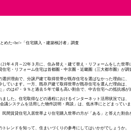
（21年４月～22年３月に、住み替え・建て替え・リフォームをした世
貸住宅・リフォーム住宅は首都圏・中京圏・近畿圏（三大都市圏）が調
の選択理由で、分譲戸建て取得世帯が既存住宅を選ばなかった理由に、
減少しています。一方、既存戸建て取得世帯が既存住宅を選んだ理由は、
た」のは47・９％と過去５年で最も高い割合で、中古住宅への抵抗感が
れました。住宅取得などの過程におけるインターネット活用状況では、
ン会議システムを活用した物件説明・商談」は、低水準にとどまってい
、民間賃貸住宅入居世帯より住宅購入世帯の方が「ある」と答えた割合
のトレンドを知って、住まいづくりの参考にしてはいかがでしょうか。