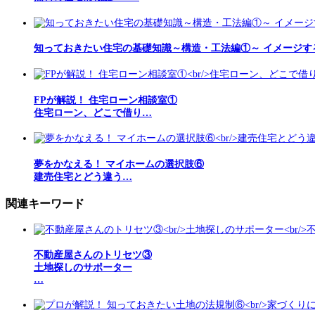
知っておきたい住宅の基礎知識～構造・工法編①～ イメージす
FPが解説！ 住宅ローン相談室①
住宅ローン、どこで借り…
夢をかなえる！ マイホームの選択肢⑥
建売住宅とどう違う…
関連キーワード
不動産屋さんのトリセツ③
土地探しのサポーター
…