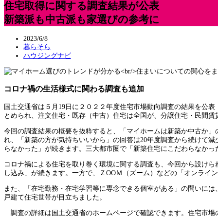
住宅取得に関する調査結果が公表
新築派も中古派も家選びの参考に
2023/6/8
暮らそら
ハウジングナビ
コロナ禍の生活様式に関わる調査も追加
国土交通省は５月19日に２０２２年度住宅市場動向調査の結果を公表
とめられ、注文住宅・既存（中古）住宅は全国が、分譲住宅・民間賃
今回の調査結果の概要を抜粋すると、「マイホームは新築か中古か」
れ、「新築の方が気持ちいいから」の回答は20年度調査から続けて
らなかった」が続きます。三大都市圏で「新築住宅にこだわらなかっ
コロナ禍による住宅を取り巻く環境に関する調査も、今回から設けら
し込み」が続きます。一方で、ＺООＭ（ズーム）などの「オンライ
また、「在宅勤務・在宅学習等に専念できる個室がある」の問いには
戸建て住宅世帯が目立ちました。
調査の詳細は国土交通省のホームページで確認できます。住宅市場