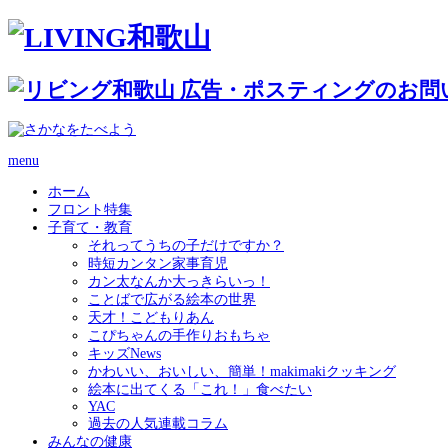
menu
ホーム
フロント特集
子育て・教育
それってうちの子だけですか？
時短カンタン家事育児
カン太なんか大っきらいっ！
ことばで広がる絵本の世界
天才！こどもりあん
こぴちゃんの手作りおもちゃ
キッズNews
かわいい、おいしい、簡単！makimakiクッキング
絵本に出てくる「これ！」食べたい
YAC
過去の人気連載コラム
みんなの健康