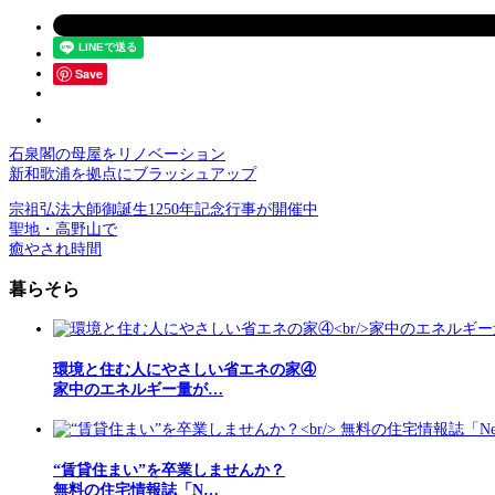
Save
石泉閣の母屋をリノベーション
新和歌浦を拠点にブラッシュアップ
宗祖弘法大師御誕生1250年記念行事が開催中
聖地・高野山で
癒やされ時間
暮らそら
環境と住む人にやさしい省エネの家④
家中のエネルギー量が…
“賃貸住まい”を卒業しませんか？
無料の住宅情報誌「N…