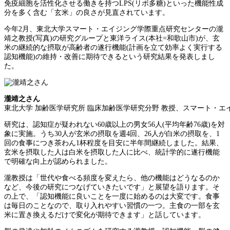
免疫細胞を活性化させる働きを持つLPS(リポ多糖)といった機能性成
分を多く含む「玄米」の良さが見直されています。
今年2月、東北大学スマート・エイジング学際重点研究センターの瀧
靖之教授(写真)の研究グループと東洋ライス(本社=和歌山市)が、玄
米の継続的な摂取が高齢者の遂行機能(計画を立て効率よく実行する
認知機能)の維持・改善に期待できるという研究結果を発表しまし
た。
瀧靖之さん
東北大学 加齢医学研究所 臨床加齢医学研究分野 教授、スマート・
研究は、認知症が疑われない60歳以上の男女56人(平均年齢76歳)を対
象に実施。うち30人が玄米の摂取を週4回、26人が白米の摂取を、1
回の食事につき茶わん1杯程度を目安に半年間継続しました。結果、
玄米を摂取した人は白米を摂取した人に比べ、統計学的に遂行機能
で明確な向上が認められました。
瀧教授は「世代や食べる頻度を変えたら、他の機能はどうなるのか
など、今後の研究につなげていきたいです」と展望を語ります。そ
の上で、「認知機能に良いことを一度に始めるのは大変です。食事
は毎日のことなので、取り入れやすい習慣の一つ。主食の一部を玄
米に置き換えるだけで変化が期待できます」と話しています。