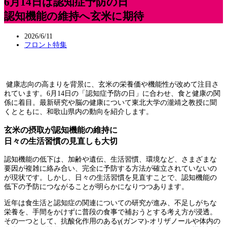
6月14日は認知症予防の日
認知機能の維持へ玄米に期待
2026/6/11
フロント特集
健康志向の高まりを背景に、玄米の栄養価や機能性が改めて注目さ
れています。6月14日の「認知症予防の日」に合わせ、食と健康の関
係に着目。最新研究や脳の健康について東北大学の瀧靖之教授に聞
くとともに、和歌山県内の動向を紹介します。
玄米の摂取が認知機能の維持に
日々の生活習慣の見直しも大切
認知機能の低下は、加齢や遺伝、生活習慣、環境など、さまざまな
要因が複雑に絡み合い、完全に予防する方法が確立されていないの
が現状です。しかし、日々の生活習慣を見直すことで、認知機能の
低下の予防につながることが明らかになりつつあります。
近年は食生活と認知症の関連についての研究が進み、不足しがちな
栄養を、手間をかけずに普段の食事で補おうとする考え方が浸透。
その一つとして、抗酸化作用のあるγ(ガンマ)-オリザノールや体内の