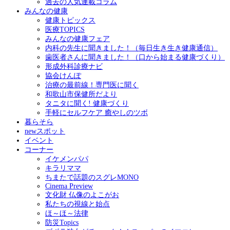
過去の人気連載コラム
みんなの健康
健康トピックス
医療TOPICS
みんなの健康フェア
内科の先生に聞きました！（毎日生き生き健康通信）
歯医者さんに聞きました！（口から始まる健康づくり）
形成外科診療ナビ
協会けんぽ
治療の最前線！専門医に聞く
和歌山市保健所だより
タニタに聞く! 健康づくり
手軽にセルフケア 癒やしのツボ
暮らそら
newスポット
イベント
コーナー
イケメンパパ
キラリママ
ちまたで話題のスグレMONO
Cinema Preview
文化財 仏像のよこがお
私たちの視線と始点
ほ～ほ～法律
防災Topics