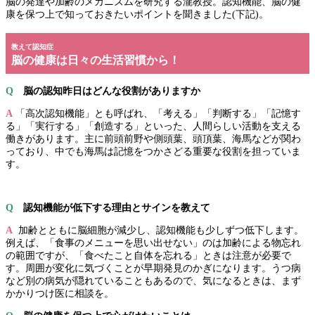
脳の発達や加齢のメカニズムを研究する瀧教授。認知機能、脳の健
康を保つ上で知っておきたいポイントを聞きました(下記)。
教えて認知症
脳の健康は日々の生活習慣から！
Q
脳の認知昨日はどんな役割がありますか
A
「高次認知機能」とも呼ばれ、「考える」「判断する」「記憶す
る」「実行する」「創造する」といった、人間らしい活動を支える
働きがあります。主に前頭前野や側頭葉、頭頂葉、海馬などが関わ
っており、中でも海馬は記憶をつかさどる重要な役割を担っていま
す。
Q
認知機能が低下する理由とサインを教えて
A
加齢とともに脳細胞が減少し、認知機能も少しずつ低下します。
例えば、「食事のメニューを思い出せない」のは加齢による物忘れ
の範囲ですが、「食べたこと自体を忘れる」ときは注意が必要で
す。周囲が変化に気づくことが早期発見のかぎになります。うつ病
など別の病気が隠れていることもあるので、気になるときは、まず
かかりつけ医に相談を。