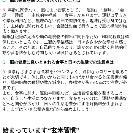
Q
脳の健康を保つ上で心がけたいことは
A
年齢に関係なく、脳によい習慣として、「運動」「趣味」「会
話」「睡眠」「主観的幸福感」「食事」があります。運動は早歩き
や階段利用など、無理のない範囲で習慣化を。趣味は受け身ではな
く、主体的に関われるもの、会話は対面で行うことで脳の機能が幅
広く働きます。
睡眠は記憶の定着や脳の老廃物の排出に関わるため、6時間程度は確
保したいところです。主観的幸福感は、日々ささやかな幸せを感じ
ること。そのため、自己的であるより、誰かのために動く利他的行
動や昔を懐かしむ時間も良い刺激になるとされています。
Q
脳の健康に良いとされる食事と日々の生活での注意点は
A
食事はさまざまな食材をバランスよく、適切なカロリーを取るこ
とが大切です。体に良いからと同じものばかり食べると栄養素が偏
り、腸内細菌の種類や数が減少し、多様性が失われるので注意が必
要です。
また、食事に加え、運動や睡眠など、生活習慣全般を整えること
が、自立した生活につながります。食をきっかけに、運動や睡眠な
どへと関心が広がり、日々の生活を豊かにする好循環が生まれま
す。まずは“小さな積み重ね”から始めましょう！
始まっています“玄米習慣”