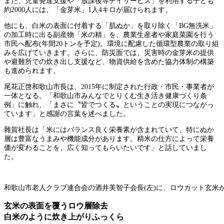
また、児童発達支援や「放課後等デイサービス」を利用する子ども
約2000人には、「金芽米」1人4キロが届けられます。
他にも、白米の表面に付着する「肌ぬか」を取り除く「BG無洗米」
の加工時に出る副産物「米の精」を、農業生産者や家庭菜園を行う
市民へ配布(年間20トンを予定)。環境に配慮した循環型農業の取り組
みを広げていきます。さらに、防災面では、災害時の金芽米の提供
や避難所での炊き出し支援など、物資供給を含めた協力体制の構築
も進められます。
尾花正啓和歌山市長は、2015年に制定された行政・市民・事業者が
一体となる、「和歌山市みんなでとりくむ生き活き健康づくり条
例」に触れ、「まさに〝皆でつくる〟ということの実現につながっ
ています」と感謝の言葉を述べました。
雜賀社長は「米にはバランス良く栄養素が含まれていて、特にぬか
層は豊富なうまみや機能成分があります。精米の仕方によって栄養
価が変わることを、広く知ってもらいたいです」と話していまし
た。
和歌山市老人クラブ連合会の酒井美智子会長(左)に、ロウカット玄米
玄米の表面を覆うロウ層除去
白米のように炊き上がりふっくら