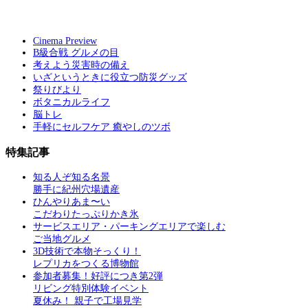
Cinema Preview
B級合戦 グルメの目
考えよう災害時の備え
いざというときに役立つ防災グッズ
祭りびより
ボタニカルライフ
脳トレ
手軽にセルフケア 癒やしのツボ
特集記事
知る人ぞ知る名景
勝手に紀州穴場遺産
ひんやりあま〜い
こだわりたっぷりかき氷
サービスエリア・パーキングエリアで楽しむ
ご当地グルメ
3D技術で本物そっくり！
レプリカをつくる博物館
参加者募集！好評につき第2弾
リビング特別体験イベント
夏休み！ 親子で工場見学