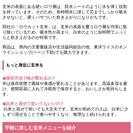
玄米の表面にある硬いロウ層は、防水シートのように水を弾く役割
を持っています。そのため、長時間水に浸して芯までしっかり吸水
させないと、硬くパサついた炊き上がりになりがちです。
同社の「ロウカット玄米」は、玄米の表面を覆うロウ層を均等に取
り除いているため、吸水性が高まり、白米のように短時間でふっく
らと炊き上がるのが特長です。
商品は、県内の主要量販店や生活協同組合の他、東洋ライスのオン
ラインショップ(ページ下部)でも購入できます。
もっと身近に玄米を
◉保存方法で味が変わるの？
米は保存状態で風味や食感が変わることがあります。高温多湿を避
け、密閉容器に入れて冷暗所で保存すると、おいしさが長持ちしま
す。
◉白米と混ぜて炊いてもいいの？
白米と混ぜて炊いても大丈夫です。玄米が初めての人は、白米に少
しずつ混ぜることで食べやすくなり、無理なく続けられます。
手軽に楽しむ玄米メニューを紹介