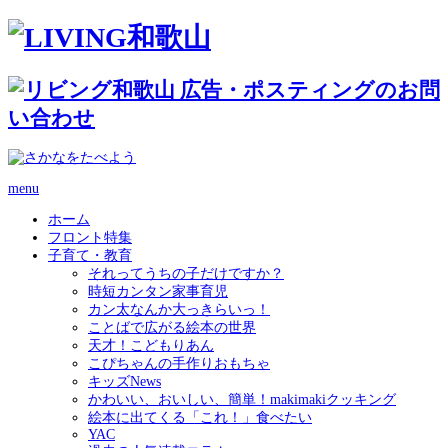
menu
ホーム
フロント特集
子育て・教育
それってうちの子だけですか？
時短カンタン家事育児
カン太なんか大っきらいっ！
ことばで広がる絵本の世界
天才！こどもりあん
こぴちゃんの手作りおもちゃ
キッズNews
かわいい、おいしい、簡単！makimakiクッキング
絵本に出てくる「これ！」食べたい
YAC