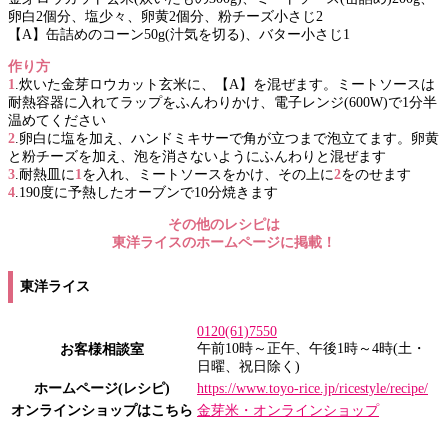
卵白2個分、塩少々、卵黄2個分、粉チーズ小さじ2
【A】缶詰めのコーン50g(汁気を切る)、バター小さじ1
作り方
1
.炊いた金芽ロウカット玄米に、【A】を混ぜます。ミートソースは
耐熱容器に入れてラップをふんわりかけ、電子レンジ(600W)で1分半
温めてください
2
.卵白に塩を加え、ハンドミキサーで角が立つまで泡立てます。卵黄
と粉チーズを加え、泡を消さないようにふんわりと混ぜます
3
.耐熱皿に
1
を入れ、ミートソースをかけ、その上に
2
をのせます
4
.190度に予熱したオーブンで10分焼きます
その他のレシピは
東洋ライスのホームページに掲載！
東洋ライス
0120(61)7550
午前10時～正午、午後1時～4時(土・
お客様相談室
日曜、祝日除く)
ホームページ(レシピ)
https://www.toyo-rice.jp/ricestyle/recipe/
オンラインショップはこちら
金芽米・オンラインショップ