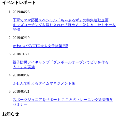
イベントレポート
2019/04/26
子育てママ応援スペシャル「ちゃぁるず」の特集連動企画
キッズコーチングを取り入れた「ほめ方・叱り方」セミナーを
開催
2019/02/19
かわいいKYOTO大人女子旅第2弾
2018/11/22
親子防災デイキャンプ「ダンボールオーブンでピザを作ろ
う！」を実施
2018/08/02
ふせんで叶えるタイムマネジメント術
2018/05/21
スポーツジュニアをサポート こころのトレーニング＆栄養学
セミナー
お知らせ