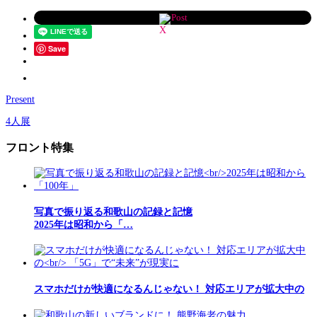
Post
Save
Present
4人展
フロント特集
写真で振り返る和歌山の記録と記憶
2025年は昭和から「…
スマホだけが快適になるんじゃない！ 対応エリアが拡大中の