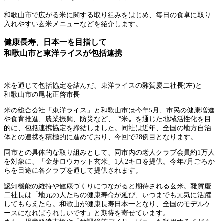
和歌山市で広がる米に関する取り組みをはじめ、毎日の食卓に取り
入れやすい玄米メニューなどを紹介します。
健康長寿、日本一を目指して
和歌山市と東洋ライスが包括連携
米を通じて包括協定を結んだ、東洋ライスの雜賀慶二社長(左)と
和歌山市の尾花正啓市長
米の総合会社「東洋ライス」と和歌山市は今年5月、市民の健康増進
や食育推進、農業振興、防災など、〝米〟を通じた地域活性化を目
的に、包括連携協定を締結しました。同社は近年、全国の地方自治
体との連携を積極的に進めており、今回で28例目となります。
同市との具体的な取り組みとして、同市内の老人クラブ会員約1万人
を対象に、「金芽ロウカット玄米」1人2キロを提供。今年7月ごろか
らを目途に各クラブを通して提供されます。
認知機能の維持や健康づくりにつながると期待される玄米。雜賀慶
二社長は「地元の人たちの健康寿命が延び、いつまでも元気に活躍
してもらえたら。和歌山が健康長寿日本一となり、全国のモデルケ
ースになればうれしいです」と期待を寄せています。