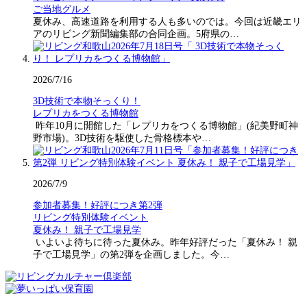
ご当地グルメ
夏休み、高速道路を利用する人も多いのでは。今回は近畿エリ
アのリビング新聞編集部の合同企画。5府県の…
2026/7/16
3D技術で本物そっくり！
レプリカをつくる博物館
昨年10月に開館した「レプリカをつくる博物館」(紀美野町神
野市場)。3D技術を駆使した骨格標本や…
2026/7/9
参加者募集！好評につき第2弾
リビング特別体験イベント
夏休み！ 親子で工場見学
いよいよ待ちに待った夏休み。昨年好評だった「夏休み！ 親
子で工場見学」の第2弾を企画しました。今…