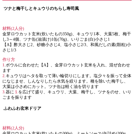
ツナと梅干しとキュウリのちらし寿司風
材料(2人分)
金芽ロウカット玄米(炊いたもの350g)、キュウリ1本、大葉5枚、梅干
し3～4個、ツナ缶(油漬け)1缶(70g)、いりごま(白)小さじ1
【A】酢大さじ2、砂糖小さじ4、塩小さじ2/3、和風だしの素(顆粒)小
さじ1/3
作り方
1
.ボウルに合わせた【A】、金芽ロウカット玄米を入れ、混ぜ合わせ
ます
2
.キュウリはヘタを取って薄い輪切りにします。塩少々を振って全体
になじませ、しんなりしたら水気を絞ります。種を除いた梅干し、
大葉は小さめにカット。ツナ缶は軽く油を切ります
3
.器に
１
を広げて盛り、キュウリ、大葉、梅干し、ツナをのせ、いり
ごまを振ります
ふわふわ玄米ドリア
材料(2人分)
金芽ロウカット玄米(炊いたもの300g)、ミートソース(缶詰め)200g、