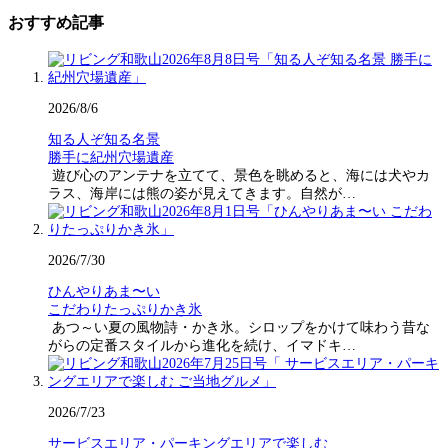
おすすめ記事
2026/8/6
知る人ぞ知る名景
勝手に紀州穴場遺産
遊び心のアンテナを立てて、景色を眺めると、海には犬やカ
ラス、海岸には熊の姿が見えてきます。自然が…
2026/7/30
ひんやりあま〜い
こだわりたっぷりかき氷
あつ～い夏の風物詩・かき氷。シロップをかけて味わう昔な
がらの定番スタイルから進化を続け、イマドキ…
2026/7/23
サービスエリア・パーキングエリアで楽しむ