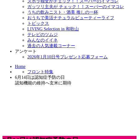
ズボラ独女がチェック！！スーパーのイマコレ
ガッツリ主夫が チェック！！スーパーのイマコレ
うちの飲みニスト・酒美 推しの一杯
おうちで美活ナチュラルビューティーライフ
トピックス
LIVING Selection in 和歌山
テレビのツムジ
みんなのイイネ
過去の人気連載コーナー
アンケート
2026年1月10日号プレゼント応募フォーム
Home
フロント特集
6月14日は認知症予防の日
認知機能の維持へ玄米に期待