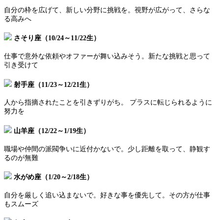
自分の枠を広げて、新しい分野に挑戦を。視野が広がって、さらな
る高みへ
さそり座（10/24～11/22生）
仕事で意外な依頼やオファーが舞い込みそう。新たな挑戦と思って
引き受けて
射手座（11/23～12/21生）
人から指摘されたことを引きずりがち。 プラスに転じられるように
努力を
山羊座（12/22～1/19生）
職場や仲間の派閥争いに近付かないで。少し距離を取って、静観す
るのが無難
水がめ座（1/20～2/18生）
自分を厳しく追い込まないで。好きな事を優先して。その方が仕事
もスムーズ