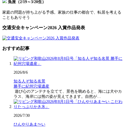
魚座（2/19～3/20生）
家庭の問題が持ち上がる予感。家族の仕事の都合で、転居を考える
こともありそう
交通安全キャンペーン2026 入賞作品発表
おすすめ記事
2026/8/6
知る人ぞ知る名景
勝手に紀州穴場遺産
遊び心のアンテナを立てて、景色を眺めると、海には犬やカ
ラス、海岸には熊の姿が見えてきます。自然が…
2026/7/30
ひんやりあま〜い