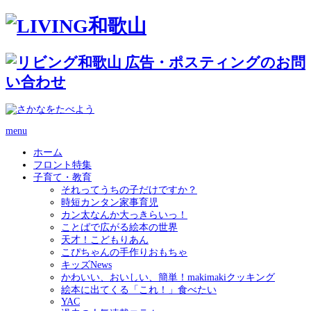
menu
ホーム
フロント特集
子育て・教育
それってうちの子だけですか？
時短カンタン家事育児
カン太なんか大っきらいっ！
ことばで広がる絵本の世界
天才！こどもりあん
こぴちゃんの手作りおもちゃ
キッズNews
かわいい、おいしい、簡単！makimakiクッキング
絵本に出てくる「これ！」食べたい
YAC