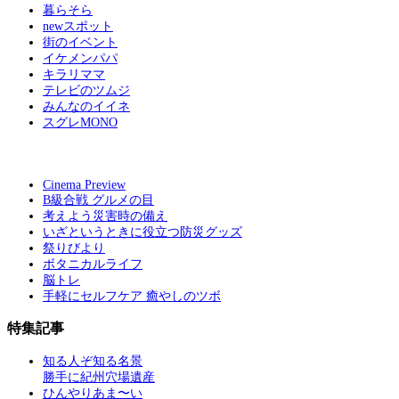
暮らそら
newスポット
街のイベント
イケメンパパ
キラリママ
テレビのツムジ
みんなのイイネ
スグレMONO
Cinema Preview
B級合戦 グルメの目
考えよう災害時の備え
いざというときに役立つ防災グッズ
祭りびより
ボタニカルライフ
脳トレ
手軽にセルフケア 癒やしのツボ
特集記事
知る人ぞ知る名景
勝手に紀州穴場遺産
ひんやりあま〜い