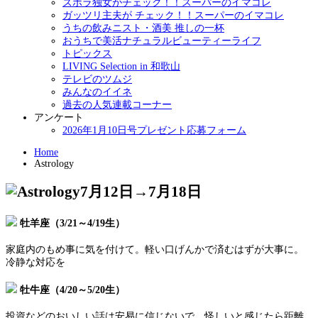
ズボラ独女がチェック！！スーパーのイマコレ
ガッツリ主夫が チェック！！スーパーのイマコレ
うちの飲みニスト・酒美 推しの一杯
おうちで美活ナチュラルビューティーライフ
トピックス
LIVING Selection in 和歌山
テレビのツムジ
みんなのイイネ
過去の人気連載コーナー
アンケート
2026年1月10日号プレゼント応募フォーム
Home
Astrology
7月12日→7月18日
牡羊座（3/21～4/19生）
家庭内のもめ事に気を付けて。軽い口げんかで済むはずが大事に。
冷静な対応を
牡牛座（4/20～5/20生）
投資などのおいしい話は安易に信じないで。怪しいと感じたら距離