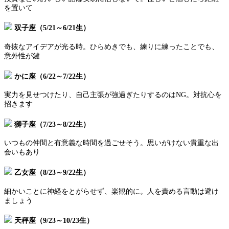
を置いて
双子座（5/21～6/21生）
奇抜なアイデアが光る時。ひらめきでも、練りに練ったことでも、
意外性が鍵
かに座（6/22～7/22生）
実力を見せつけたり、自己主張が強過ぎたりするのはNG。対抗心を
招きます
獅子座（7/23～8/22生）
いつもの仲間と有意義な時間を過ごせそう。思いがけない貴重な出
会いもあり
乙女座（8/23～9/22生）
細かいことに神経をとがらせず、楽観的に。人を責める言動は避け
ましょう
天秤座（9/23～10/23生）