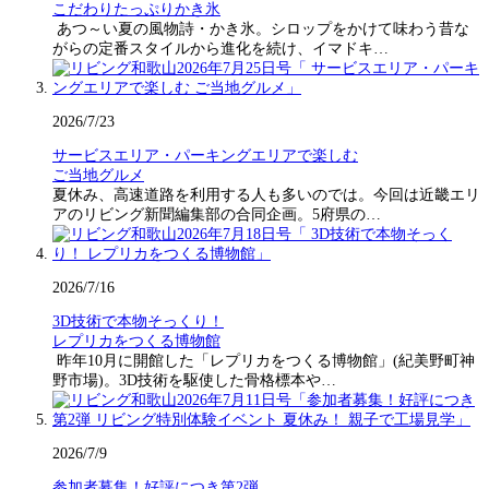
こだわりたっぷりかき氷
あつ～い夏の風物詩・かき氷。シロップをかけて味わう昔な
がらの定番スタイルから進化を続け、イマドキ…
2026/7/23
サービスエリア・パーキングエリアで楽しむ
ご当地グルメ
夏休み、高速道路を利用する人も多いのでは。今回は近畿エリ
アのリビング新聞編集部の合同企画。5府県の…
2026/7/16
3D技術で本物そっくり！
レプリカをつくる博物館
昨年10月に開館した「レプリカをつくる博物館」(紀美野町神
野市場)。3D技術を駆使した骨格標本や…
2026/7/9
参加者募集！好評につき第2弾