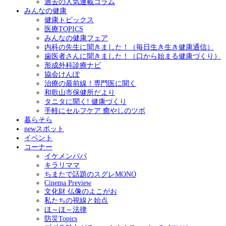
過去の人気連載コラム
みんなの健康
健康トピックス
医療TOPICS
みんなの健康フェア
内科の先生に聞きました！（毎日生き生き健康通信）
歯医者さんに聞きました！（口から始まる健康づくり）
形成外科診療ナビ
協会けんぽ
治療の最前線！専門医に聞く
和歌山市保健所だより
タニタに聞く! 健康づくり
手軽にセルフケア 癒やしのツボ
暮らそら
newスポット
イベント
コーナー
イケメンパパ
キラリママ
ちまたで話題のスグレMONO
Cinema Preview
文化財 仏像のよこがお
私たちの視線と始点
ほ～ほ～法律
防災Topics