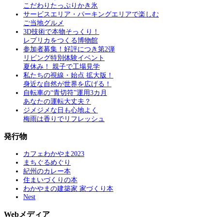
こだわりたっぷりかき氷
サービスエリア・パーキングエリアで楽しむ
ご当地グルメ
3D技術で本物そっくり！
レプリカをつくる博物館
参加者募集！好評につき第2弾
リビング特別体験イベント
夏休み！ 親子で工場見学
私たちの視線・始点 拡大版！
身近な自然が世界を広げる！
自転車の“青切符”運用3カ月
あなたの運転大丈夫？
ジメジメな日も心地よく
梅雨は香りでリフレッシュ
発行物
カフェわかやま2023
まちぐるめぐり
紀州のカレー本
住まいづくりの本
わかやまの建築家 家づくり本
Nest
Webメディア