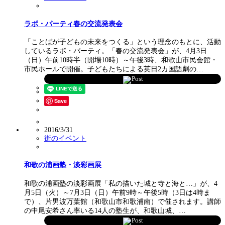
ラボ・パーティ春の交流発表会
「ことばが子どもの未来をつくる」という理念のもとに、活動
しているラボ・パーティ。「春の交流発表会」が、4月3日
（日）午前10時半（開場10時）～午後3時、和歌山市民会館・
市民ホールで開催。子どもたちによる英日2カ国語劇の…
Post
Save
2016/3/31
街のイベント
和歌の浦画塾・淡彩画展
和歌の浦画塾の淡彩画展「私の描いた城と寺と海と…」が、4
月5日（火）～7月3日（日）午前9時～午後5時（3日は4時ま
で）、片男波万葉館（和歌山市和歌浦南）で催されます。講師
の中尾安希さん率いる14人の塾生が、和歌山城、…
Post