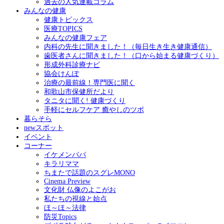
過去の人気連載コラム
みんなの健康
健康トピックス
医療TOPICS
みんなの健康フェア
内科の先生に聞きました！（毎日生き生き健康通信）
歯医者さんに聞きました！（口から始まる健康づくり）
形成外科診療ナビ
協会けんぽ
治療の最前線！専門医に聞く
和歌山市保健所だより
タニタに聞く! 健康づくり
手軽にセルフケア 癒やしのツボ
暮らそら
newスポット
イベント
コーナー
イケメンパパ
キラリママ
ちまたで話題のスグレMONO
Cinema Preview
文化財 仏像のよこがお
私たちの視線と始点
ほ～ほ～法律
防災Topics