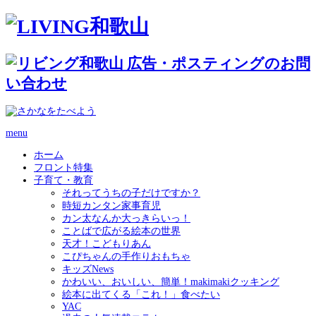
menu
ホーム
フロント特集
子育て・教育
それってうちの子だけですか？
時短カンタン家事育児
カン太なんか大っきらいっ！
ことばで広がる絵本の世界
天才！こどもりあん
こぴちゃんの手作りおもちゃ
キッズNews
かわいい、おいしい、簡単！makimakiクッキング
絵本に出てくる「これ！」食べたい
YAC