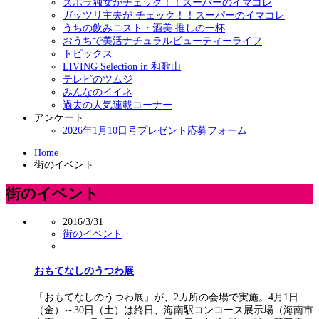
ズボラ独女がチェック！！スーパーのイマコレ
ガッツリ主夫が チェック！！スーパーのイマコレ
うちの飲みニスト・酒美 推しの一杯
おうちで美活ナチュラルビューティーライフ
トピックス
LIVING Selection in 和歌山
テレビのツムジ
みんなのイイネ
過去の人気連載コーナー
アンケート
2026年1月10日号プレゼント応募フォーム
Home
街のイベント
街のイベント
2016/3/31
街のイベント
おもてなしのうつわ展
「おもてなしのうつわ展」が、2カ所の会場で実施。4月1日
（金）～30日（土）は終日、海南駅コンコース展示場（海南市