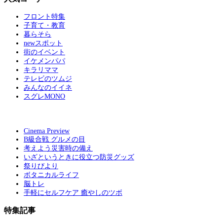
フロント特集
子育て・教育
暮らそら
newスポット
街のイベント
イケメンパパ
キラリママ
テレビのツムジ
みんなのイイネ
スグレMONO
Cinema Preview
B級合戦 グルメの目
考えよう災害時の備え
いざというときに役立つ防災グッズ
祭りびより
ボタニカルライフ
脳トレ
手軽にセルフケア 癒やしのツボ
特集記事