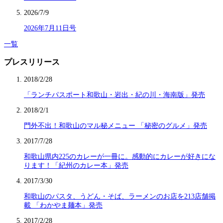
2026/7/9
2026年7月11日号
一覧
プレスリリース
2018/2/28
「ランチパスポート和歌山・岩出・紀の川・海南版」発売
2018/2/1
門外不出！和歌山のマル秘メニュー 「秘密のグルメ」発売
2017/7/28
和歌山県内225のカレーが一冊に。感動的にカレーが好きにな
ります！「紀州のカレー本」発売
2017/3/30
和歌山のパスタ、うどん・そば、ラーメンのお店を213店舗掲
載 「わかやま麺本」発売
2017/2/28