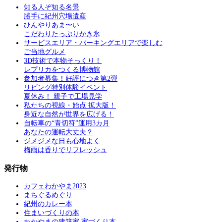
知る人ぞ知る名景
勝手に紀州穴場遺産
ひんやりあま〜い
こだわりたっぷりかき氷
サービスエリア・パーキングエリアで楽しむ
ご当地グルメ
3D技術で本物そっくり！
レプリカをつくる博物館
参加者募集！好評につき第2弾
リビング特別体験イベント
夏休み！ 親子で工場見学
私たちの視線・始点 拡大版！
身近な自然が世界を広げる！
自転車の“青切符”運用3カ月
あなたの運転大丈夫？
ジメジメな日も心地よく
梅雨は香りでリフレッシュ
発行物
カフェわかやま2023
まちぐるめぐり
紀州のカレー本
住まいづくりの本
わかやまの建築家 家づくり本