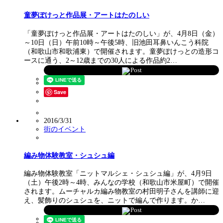
童夢ぽけっと作品展・アートはたのしい
「童夢ぽけっと作品展・アートはたのしい」が、4月8日（金）
～10日（日）午前10時～午後5時、旧池田耳鼻いんこう科院
（和歌山市和歌浦東）で開催されます。童夢ぽけっとの造形コ
ースに通う、2～12歳までの30人による作品約2…
Post
Save
2016/3/31
街のイベント
編み物体験教室・シュシュ編
編み物体験教室「ニットマルシェ・シュシュ編」が、4月9日
（土）午後2時～4時、みんなの学校（和歌山市米屋町）で開催
されます。ムーチャルカ編み物教室の村田明子さんを講師に迎
え、髪飾りのシュシュを、ニットで編んで作ります。か…
Post