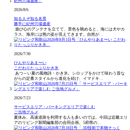
2026/8/6
知る人ぞ知る名景
勝手に紀州穴場遺産
遊び心のアンテナを立てて、景色を眺めると、海には犬やカ
ラス、海岸には熊の姿が見えてきます。自然が…
2026/7/30
ひんやりあま〜い
こだわりたっぷりかき氷
あつ～い夏の風物詩・かき氷。シロップをかけて味わう昔な
がらの定番スタイルから進化を続け、イマドキ…
2026/7/23
サービスエリア・パーキングエリアで楽しむ
ご当地グルメ
夏休み、高速道路を利用する人も多いのでは。今回は近畿エリ
アのリビング新聞編集部の合同企画。5府県の…