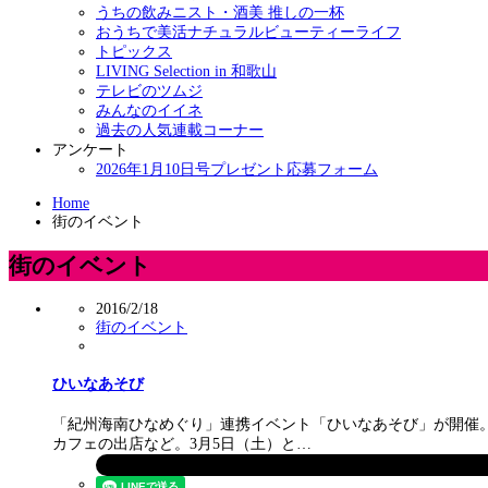
うちの飲みニスト・酒美 推しの一杯
おうちで美活ナチュラルビューティーライフ
トピックス
LIVING Selection in 和歌山
テレビのツムジ
みんなのイイネ
過去の人気連載コーナー
アンケート
2026年1月10日号プレゼント応募フォーム
Home
街のイベント
街のイベント
2016/2/18
街のイベント
ひいなあそび
「紀州海南ひなめぐり」連携イベント「ひいなあそび」が開催。
カフェの出店など。3月5日（土）と…