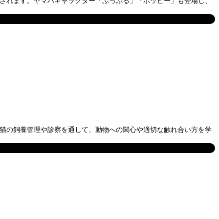
催されます。ヤマハキャラクター「ぷっぷる」「ホッピー」も登場し、
犬、猫の飼養管理や診察を通して、動物への関心や適切な触れ合い方を学