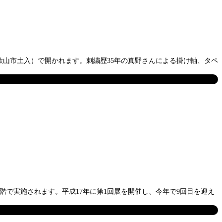
和歌山市土入）で開かれます。刺繍歴35年の真野さんによる掛け軸、タペ
1階で実施されます。平成17年に第1回展を開催し、今年で9回目を迎え