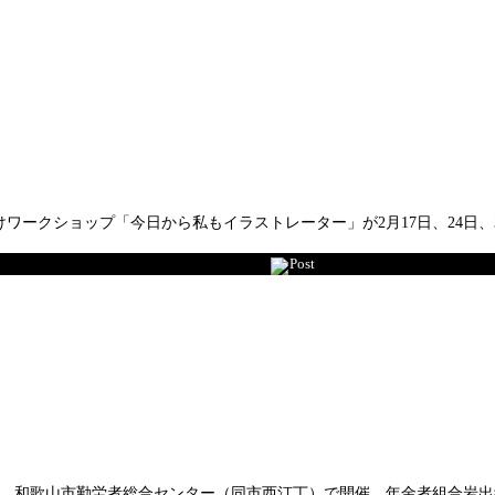
ークショップ「今日から私もイラストレーター」が2月17日、24日、3
Post
4時、和歌山市勤労者総合センター（同市西汀丁）で開催。年金者組合岩