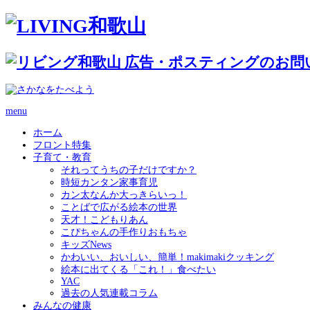
menu
ホーム
フロント特集
子育て・教育
それってうちの子だけですか？
時短カンタン家事育児
カン太なんか大っきらいっ！
ことばで広がる絵本の世界
天才！こどもりあん
こぴちゃんの手作りおもちゃ
キッズNews
かわいい、おいしい、簡単！makimakiクッキング
絵本に出てくる「これ！」食べたい
YAC
過去の人気連載コラム
みんなの健康