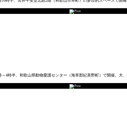
前10時半、宮井平安堂北館2階（和歌山市本町）の多目的スペースで開
Post
後1時～4時半、和歌山県動物愛護センター（海草郡紀美野町）で開催。
Post