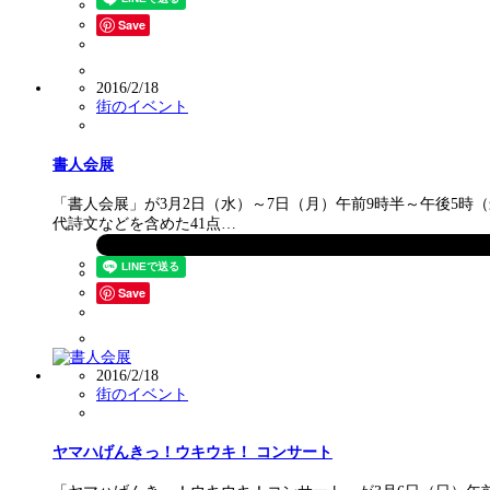
Save
2016/2/18
街のイベント
書人会展
「書人会展」が3月2日（水）～7日（月）午前9時半～午後5時
代詩文などを含めた41点…
Save
2016/2/18
街のイベント
ヤマハげんきっ！ウキウキ！ コンサート