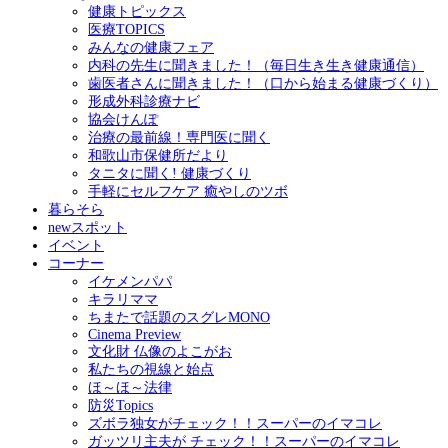
健康トピックス
医療TOPICS
みんなの健康フェア
内科の先生に聞きました！（毎日生き生き健康通信）
歯医者さんに聞きました！（口から始まる健康づくり）
形成外科診療ナビ
協会けんぽ
治療の最前線！専門医に聞く
和歌山市保健所だより
タニタに聞く! 健康づくり
手軽にセルフケア 癒やしのツボ
暮らそら
newスポット
イベント
コーナー
イケメンパパ
キラリママ
ちまたで話題のスグレMONO
Cinema Preview
文化財 仏像のよこがお
私たちの視線と始点
ほ～ほ～法律
防災Topics
ズボラ独女がチェック！！スーパーのイマコレ
ガッツリ主夫が チェック！！スーパーのイマコレ