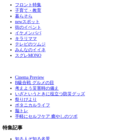
フロント特集
子育て・教育
暮らそら
newスポット
街のイベント
イケメンパパ
キラリママ
テレビのツムジ
みんなのイイネ
スグレMONO
Cinema Preview
B級合戦 グルメの目
考えよう災害時の備え
いざというときに役立つ防災グッズ
祭りびより
ボタニカルライフ
脳トレ
手軽にセルフケア 癒やしのツボ
特集記事
知る人ぞ知る名景