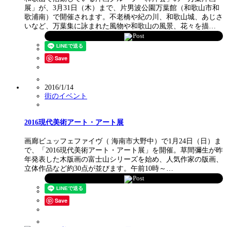
展」が、3月31日（木）まで、片男波公園万葉館（和歌山市和
歌浦南）で開催されます。不老橋や紀の川、和歌山城、あじさ
いなど、万葉集に詠まれた風物や和歌山の風景、花々を描…
Post
Save
2016/1/14
街のイベント
2016現代美術アート・アート展
画廊ビュッフェファイヴ（ 海南市大野中）で1月24日（日）ま
で、「2016現代美術アート・アート展」を開催。草間彌生が昨
年発表した木版画の富士山シリーズを始め、人気作家の版画、
立体作品など約30点が並びます。午前10時～…
Post
Save