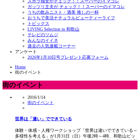
ズボラ独女がチェック！！スーパーのイマコレ
ガッツリ主夫が チェック！！スーパーのイマコレ
うちの飲みニスト・酒美 推しの一杯
おうちで美活ナチュラルビューティーライフ
トピックス
LIVING Selection in 和歌山
テレビのツムジ
みんなのイイネ
過去の人気連載コーナー
アンケート
2026年1月10日号プレゼント応募フォーム
Home
街のイベント
街のイベント
2016/1/14
街のイベント
世界は「違い」でできている
体験・体感・人権ワークショップ「世界は違いでできている～
多様性を考える」が1月31日（日）午後2時～4時、和歌山ビッ