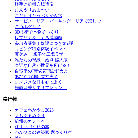
勝手に紀州穴場遺産
ひんやりあま〜い
こだわりたっぷりかき氷
サービスエリア・パーキングエリアで楽しむ
ご当地グルメ
3D技術で本物そっくり！
レプリカをつくる博物館
参加者募集！好評につき第2弾
リビング特別体験イベント
夏休み！ 親子で工場見学
私たちの視線・始点 拡大版！
身近な自然が世界を広げる！
自転車の“青切符”運用3カ月
あなたの運転大丈夫？
ジメジメな日も心地よく
梅雨は香りでリフレッシュ
発行物
カフェわかやま2023
まちぐるめぐり
紀州のカレー本
住まいづくりの本
わかやまの建築家 家づくり本
Nest