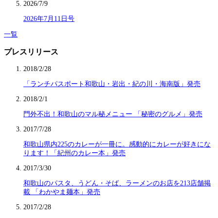
2026/7/9
2026年7月11日号
一覧
プレスリリース
2018/2/28
「ランチパスポート和歌山・岩出・紀の川・海南版」発売
2018/2/1
門外不出！和歌山のマル秘メニュー 「秘密のグルメ」発売
2017/7/28
和歌山県内225のカレーが一冊に。感動的にカレーが好きにな
ります！「紀州のカレー本」発売
2017/3/30
和歌山のパスタ、うどん・そば、ラーメンのお店を213店舗掲
載 「わかやま麺本」発売
2017/2/28