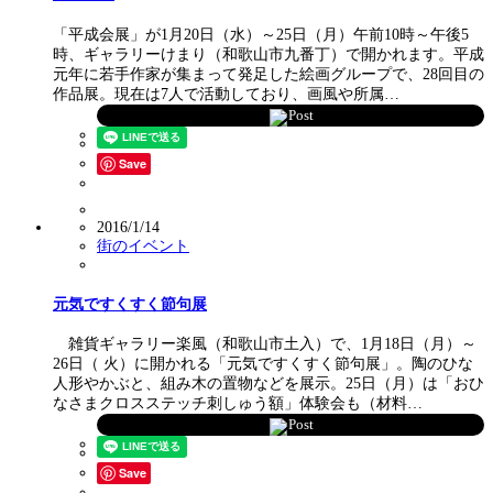
「平成会展」が1月20日（水）～25日（月）午前10時～午後5
時、ギャラリーけまり（和歌山市九番丁）で開かれます。平成
元年に若手作家が集まって発足した絵画グループで、28回目の
作品展。現在は7人で活動しており、画風や所属…
Post
Save
2016/1/14
街のイベント
元気ですくすく節句展
雑貨ギャラリー楽風（和歌山市土入）で、1月18日（月）～
26日（ 火）に開かれる「元気ですくすく節句展」。陶のひな
人形やかぶと、組み木の置物などを展示。25日（月）は「おひ
なさまクロスステッチ刺しゅう額」体験会も（材料…
Post
Save