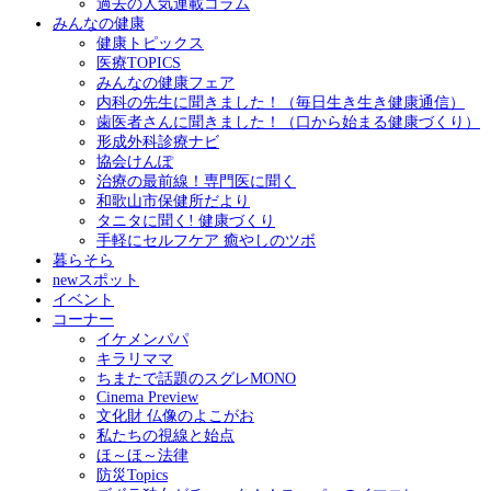
過去の人気連載コラム
みんなの健康
健康トピックス
医療TOPICS
みんなの健康フェア
内科の先生に聞きました！（毎日生き生き健康通信）
歯医者さんに聞きました！（口から始まる健康づくり）
形成外科診療ナビ
協会けんぽ
治療の最前線！専門医に聞く
和歌山市保健所だより
タニタに聞く! 健康づくり
手軽にセルフケア 癒やしのツボ
暮らそら
newスポット
イベント
コーナー
イケメンパパ
キラリママ
ちまたで話題のスグレMONO
Cinema Preview
文化財 仏像のよこがお
私たちの視線と始点
ほ～ほ～法律
防災Topics