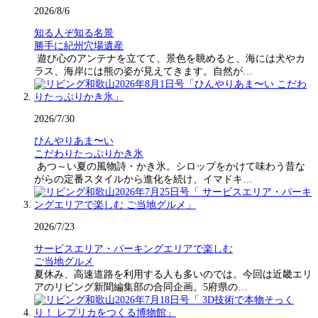
2026/8/6
知る人ぞ知る名景
勝手に紀州穴場遺産
遊び心のアンテナを立てて、景色を眺めると、海には犬やカ
ラス、海岸には熊の姿が見えてきます。自然が…
2026/7/30
ひんやりあま〜い
こだわりたっぷりかき氷
あつ～い夏の風物詩・かき氷。シロップをかけて味わう昔な
がらの定番スタイルから進化を続け、イマドキ…
2026/7/23
サービスエリア・パーキングエリアで楽しむ
ご当地グルメ
夏休み、高速道路を利用する人も多いのでは。今回は近畿エリ
アのリビング新聞編集部の合同企画。5府県の…