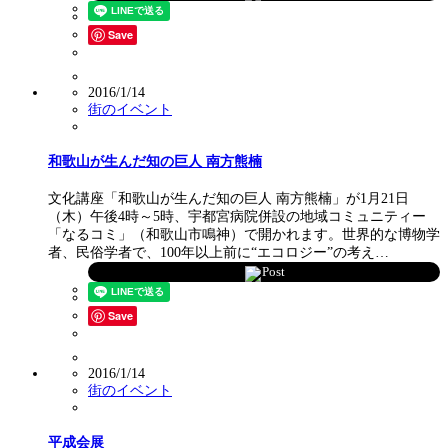
Save
2016/1/14
街のイベント
和歌山が生んだ知の巨人 南方熊楠
文化講座「和歌山が生んだ知の巨人 南方熊楠」が1月21日
（木）午後4時～5時、宇都宮病院併設の地域コミュニティー
「なるコミ」（和歌山市鳴神）で開かれます。世界的な博物学
者、民俗学者で、100年以上前に“エコロジー”の考え…
Post
Save
2016/1/14
街のイベント
平成会展