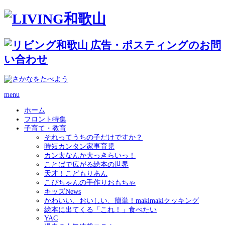
menu
ホーム
フロント特集
子育て・教育
それってうちの子だけですか？
時短カンタン家事育児
カン太なんか大っきらいっ！
ことばで広がる絵本の世界
天才！こどもりあん
こぴちゃんの手作りおもちゃ
キッズNews
かわいい、おいしい、簡単！makimakiクッキング
絵本に出てくる「これ！」食べたい
YAC