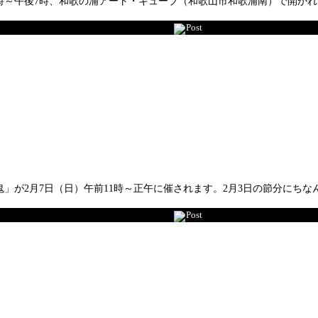
0時～午後7時、和歌の浦アート・キューブ（和歌山市和歌浦南）で開か
Post
」が2月7日（日）午前11時～正午に催されます。2月3日の節分にち
Post