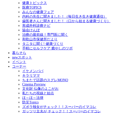
健康トピックス
医療TOPICS
みんなの健康フェア
内科の先生に聞きました！（毎日生き生き健康通信）
歯医者さんに聞きました！（口から始まる健康づくり）
形成外科診療ナビ
協会けんぽ
治療の最前線！専門医に聞く
和歌山市保健所だより
タニタに聞く! 健康づくり
手軽にセルフケア 癒やしのツボ
暮らそら
newスポット
イベント
コーナー
イケメンパパ
キラリママ
ちまたで話題のスグレMONO
Cinema Preview
文化財 仏像のよこがお
私たちの視線と始点
ほ～ほ～法律
防災Topics
ズボラ独女がチェック！！スーパーのイマコレ
ガッツリ主夫が チェック！！スーパーのイマコレ