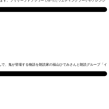
れます。プリザーブドフラワーで作ったウエディングブーケやアレンジ
なんで、鬼が登場する物語を朗読家の福山ひでみさんと朗読グループ「イ