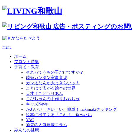
menu
ホーム
フロント特集
子育て・教育
それってうちの子だけですか？
時短カンタン家事育児
カン太なんか大っきらいっ！
ことばで広がる絵本の世界
天才！こどもりあん
こぴちゃんの手作りおもちゃ
キッズNews
かわいい、おいしい、簡単！makimakiクッキング
絵本に出てくる「これ！」食べたい
YAC
過去の人気連載コラム
みんなの健康