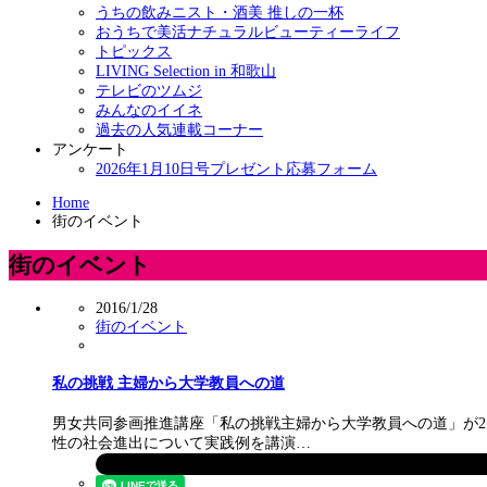
うちの飲みニスト・酒美 推しの一杯
おうちで美活ナチュラルビューティーライフ
トピックス
LIVING Selection in 和歌山
テレビのツムジ
みんなのイイネ
過去の人気連載コーナー
アンケート
2026年1月10日号プレゼント応募フォーム
Home
街のイベント
街のイベント
2016/1/28
街のイベント
私の挑戦 主婦から大学教員への道
男女共同参画推進講座「私の挑戦主婦から大学教員への道」が2
性の社会進出について実践例を講演…