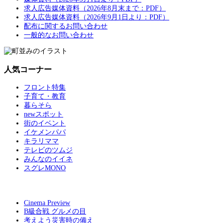
求人広告媒体資料（2026年8月末まで：PDF）
求人広告媒体資料（2026年9月1日より：PDF）
配布に関するお問い合わせ
一般的なお問い合わせ
人気コーナー
フロント特集
子育て・教育
暮らそら
newスポット
街のイベント
イケメンパパ
キラリママ
テレビのツムジ
みんなのイイネ
スグレMONO
Cinema Preview
B級合戦 グルメの目
考えよう災害時の備え