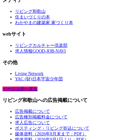
メディア
リビング和歌山
住まいづくりの本
わかやまの建築家 家づくり本
webサイト
リビングカルチャー倶楽部
求人情報GOOD-JOB-NAVI
その他
Living Network
YAC (財)日本宇宙少年団
ページ上部へ戻る
リビング和歌山への広告掲載について
広告掲載について
広告種別掲載料金について
求人広告について
ポスティング・リビング折込について
媒体資料（2026年8月末まで：PDF）
媒体資料（2026年9月1日より：PDF）