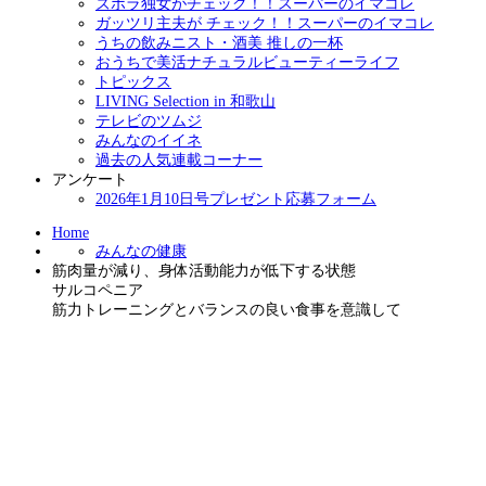
ズボラ独女がチェック！！スーパーのイマコレ
ガッツリ主夫が チェック！！スーパーのイマコレ
うちの飲みニスト・酒美 推しの一杯
おうちで美活ナチュラルビューティーライフ
トピックス
LIVING Selection in 和歌山
テレビのツムジ
みんなのイイネ
過去の人気連載コーナー
アンケート
2026年1月10日号プレゼント応募フォーム
Home
みんなの健康
筋肉量が減り、身体活動能力が低下する状態
サルコペニア
筋力トレーニングとバランスの良い食事を意識して