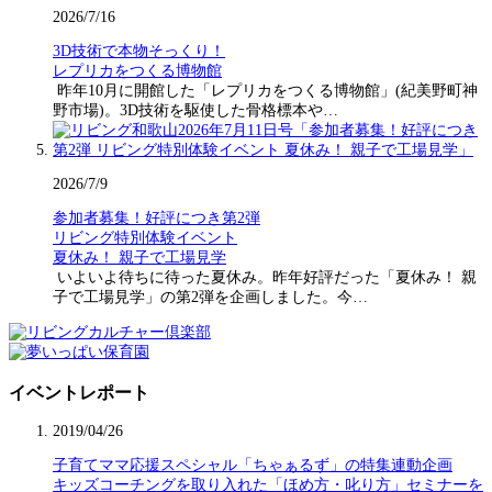
2026/7/16
3D技術で本物そっくり！
レプリカをつくる博物館
昨年10月に開館した「レプリカをつくる博物館」(紀美野町神
野市場)。3D技術を駆使した骨格標本や…
2026/7/9
参加者募集！好評につき第2弾
リビング特別体験イベント
夏休み！ 親子で工場見学
いよいよ待ちに待った夏休み。昨年好評だった「夏休み！ 親
子で工場見学」の第2弾を企画しました。今…
イベントレポート
2019/04/26
子育てママ応援スペシャル「ちゃぁるず」の特集連動企画
キッズコーチングを取り入れた「ほめ方・叱り方」セミナーを