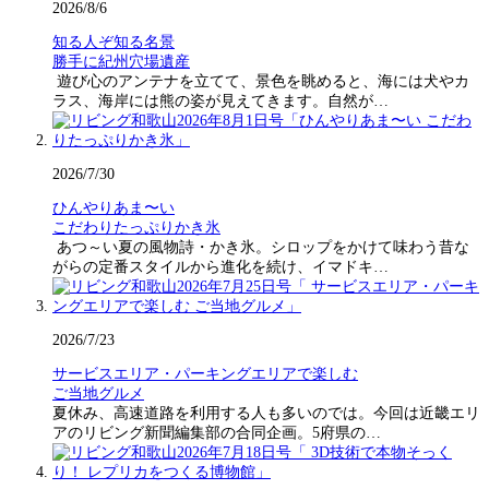
2026/8/6
知る人ぞ知る名景
勝手に紀州穴場遺産
遊び心のアンテナを立てて、景色を眺めると、海には犬やカ
ラス、海岸には熊の姿が見えてきます。自然が…
2026/7/30
ひんやりあま〜い
こだわりたっぷりかき氷
あつ～い夏の風物詩・かき氷。シロップをかけて味わう昔な
がらの定番スタイルから進化を続け、イマドキ…
2026/7/23
サービスエリア・パーキングエリアで楽しむ
ご当地グルメ
夏休み、高速道路を利用する人も多いのでは。今回は近畿エリ
アのリビング新聞編集部の合同企画。5府県の…