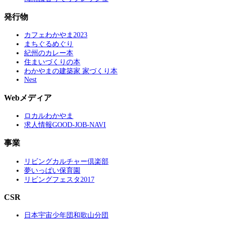
発行物
カフェわかやま2023
まちぐるめぐり
紀州のカレー本
住まいづくりの本
わかやまの建築家 家づくり本
Nest
Webメディア
ロカルわかやま
求人情報GOOD-JOB-NAVI
事業
リビングカルチャー倶楽部
夢いっぱい保育園
リビングフェスタ2017
CSR
日本宇宙少年団和歌山分団