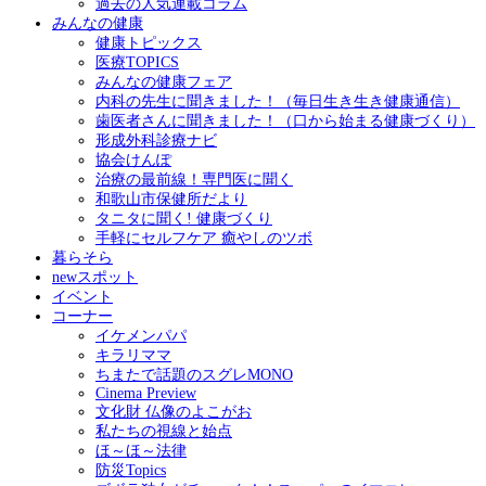
過去の人気連載コラム
みんなの健康
健康トピックス
医療TOPICS
みんなの健康フェア
内科の先生に聞きました！（毎日生き生き健康通信）
歯医者さんに聞きました！（口から始まる健康づくり）
形成外科診療ナビ
協会けんぽ
治療の最前線！専門医に聞く
和歌山市保健所だより
タニタに聞く! 健康づくり
手軽にセルフケア 癒やしのツボ
暮らそら
newスポット
イベント
コーナー
イケメンパパ
キラリママ
ちまたで話題のスグレMONO
Cinema Preview
文化財 仏像のよこがお
私たちの視線と始点
ほ～ほ～法律
防災Topics