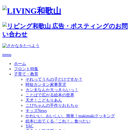
menu
ホーム
フロント特集
子育て・教育
それってうちの子だけですか？
時短カンタン家事育児
カン太なんか大っきらいっ！
ことばで広がる絵本の世界
天才！こどもりあん
こぴちゃんの手作りおもちゃ
キッズNews
かわいい、おいしい、簡単！makimakiクッキング
絵本に出てくる「これ！」食べたい
YAC