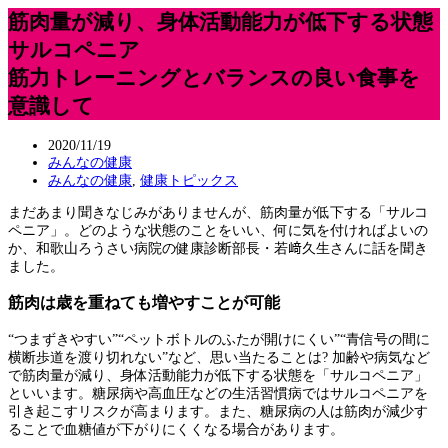
筋肉量が減り、身体活動能力が低下する状態
サルコペニア
筋力トレーニングとバランスの良い食事を
意識して
2020/11/19
みんなの健康
みんなの健康
,
健康トピックス
まだあまり聞きなじみがありませんが、筋肉量が低下する「サルコ
ペニア」。どのような状態のことをいい、何に気を付ければよいの
か、和歌山ろうさい病院の健康診断部長・若﨑久生さんに話を聞き
ました。
筋肉は歳を重ねても増やすことが可能
“つまずきやすい”“ペットボトルのふたが開けにくい”“青信号の間に
横断歩道を渡り切れない”など、思い当たることは? 加齢や病気など
で筋肉量が減り、身体活動能力が低下する状態を「サルコペニア」
といいます。糖尿病や高血圧などの生活習慣病ではサルコペニアを
引き起こすリスクが高まります。また、糖尿病の人は筋肉が減少す
ることで血糖値が下がりにくくなる場合があります。