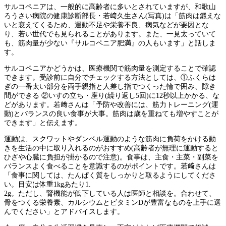
サルコペニアは、一般的に高齢者に多いとされていますが、和歌山
ろうさい病院の健康診断部長・若﨑久生さん(写真)は「筋肉は鍛えな
いと衰えてくるため、運動不足や栄養不良、病気などが要因とな
り、若い世代でも見られることがあります。また、一見太っていて
も、筋肉量が少ない『サルコペニア肥満』の人もいます」と話しま
す。
サルコペニアかどうかは、医療機関で筋肉量を測定することで確認
できます。受診前に自分でチェックする方法としては、①ふくらは
ぎの一番太い部分を両手親指と人差し指でつくった輪で囲み、隙き
間ができる ②いすの立ち・座り(繰り返し5回)に12秒以上かかる、な
どがあります。若﨑さんは「予防や改善には、筋力トレーニング(運
動)とバランスの良い食事が大事。筋肉は歳を重ねても増やすことが
できます」と伝えます。
運動は、スクワットやダンベル運動のような筋肉に負荷をかける動
きを生活の中に取り入れるのがおすすめ(高齢者が無理に運動すると
ひざや心臓に負担が掛かるので注意)。食事は、主食・主菜・副菜を
バランスよく食べることを意識するのがポイントです。若﨑さんは
「食事に関しては、たんぱく質をしっかりと取るようにしてくださ
い。目安は体重1kgあたり1.
2g。ただし、腎機能が低下している人は医師と相談を。合わせて、
骨をつくる栄養素、カルシウムとビタミンDが豊富なものを上手に選
んでください」とアドバイスします。