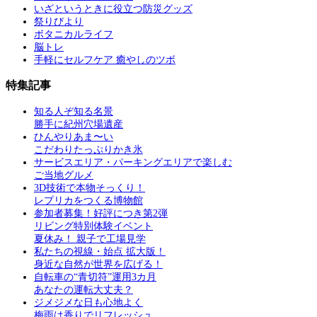
いざというときに役立つ防災グッズ
祭りびより
ボタニカルライフ
脳トレ
手軽にセルフケア 癒やしのツボ
特集記事
知る人ぞ知る名景
勝手に紀州穴場遺産
ひんやりあま〜い
こだわりたっぷりかき氷
サービスエリア・パーキングエリアで楽しむ
ご当地グルメ
3D技術で本物そっくり！
レプリカをつくる博物館
参加者募集！好評につき第2弾
リビング特別体験イベント
夏休み！ 親子で工場見学
私たちの視線・始点 拡大版！
身近な自然が世界を広げる！
自転車の“青切符”運用3カ月
あなたの運転大丈夫？
ジメジメな日も心地よく
梅雨は香りでリフレッシュ