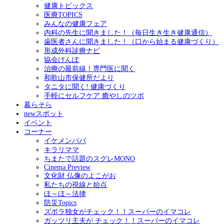
健康トピックス
医療TOPICS
みんなの健康フェア
内科の先生に聞きました！（毎日生き生き健康通信）
歯医者さんに聞きました！（口から始まる健康づくり）
形成外科診療ナビ
協会けんぽ
治療の最前線！専門医に聞く
和歌山市保健所だより
タニタに聞く! 健康づくり
手軽にセルフケア 癒やしのツボ
暮らそら
newスポット
イベント
コーナー
イケメンパパ
キラリママ
ちまたで話題のスグレMONO
Cinema Preview
文化財 仏像のよこがお
私たちの視線と始点
ほ～ほ～法律
防災Topics
ズボラ独女がチェック！！スーパーのイマコレ
ガッツリ主夫が チェック！！スーパーのイマコレ