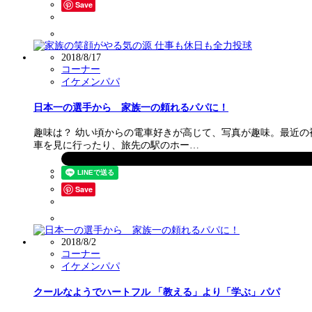
Save
2018/8/17
コーナー
イケメンパパ
日本一の選手から 家族一の頼れるパパに！
趣味は？ 幼い頃からの電車好きが高じて、写真が趣味。最近の
車を見に行ったり、旅先の駅のホー…
Save
2018/8/2
コーナー
イケメンパパ
クールなようでハートフル 「教える」より「学ぶ」パパ