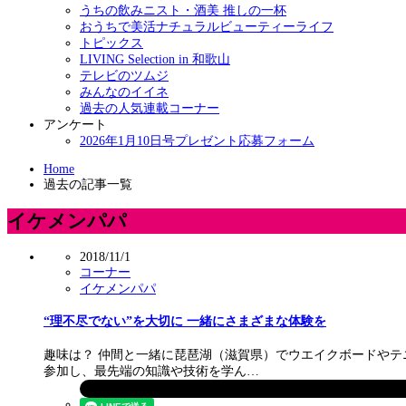
うちの飲みニスト・酒美 推しの一杯
おうちで美活ナチュラルビューティーライフ
トピックス
LIVING Selection in 和歌山
テレビのツムジ
みんなのイイネ
過去の人気連載コーナー
アンケート
2026年1月10日号プレゼント応募フォーム
Home
過去の記事一覧
イケメンパパ
2018/11/1
コーナー
イケメンパパ
“理不尽でない”を大切に 一緒にさまざまな体験を
趣味は？ 仲間と一緒に琵琶湖（滋賀県）でウエイクボードやテ
参加し、最先端の知識や技術を学ん…