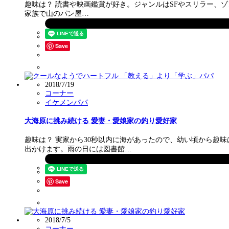
趣味は？ 読書や映画鑑賞が好き。ジャンルはSFやスリラー、ゾ
家族で山のパン屋…
Save
2018/7/19
コーナー
イケメンパパ
大海原に挑み続ける 愛妻・愛娘家の釣り愛好家
趣味は？ 実家から30秒以内に海があったので、幼い頃から趣
出かけます。雨の日には図書館…
Save
2018/7/5
コーナー