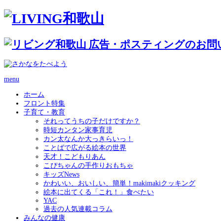
menu
ホーム
フロント特集
子育て・教育
それってうちの子だけですか？
時短カンタン家事育児
カン太なんか大っきらいっ！
ことばで広がる絵本の世界
天才！こどもりあん
こぴちゃんの手作りおもちゃ
キッズNews
かわいい、おいしい、簡単！makimakiクッキング
絵本に出てくる「これ！」食べたい
YAC
過去の人気連載コラム
みんなの健康