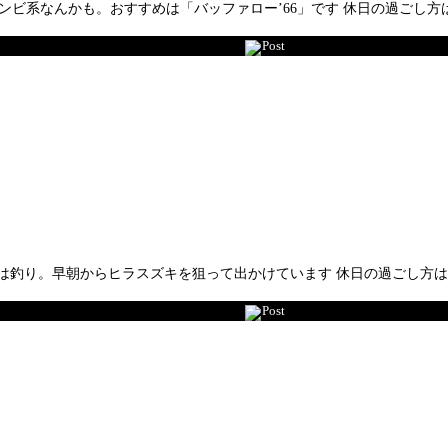
ンビ系なんかも。おすすめは「バッファロー’66」です 休日の過ごし
Post
味は釣り。早朝からヒラスズキを狙って出かけています 休日の過ごし方
Post