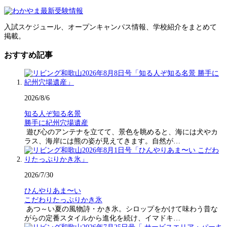
入試スケジュール、オープンキャンパス情報、学校紹介をまとめて
掲載。
おすすめ記事
2026/8/6
知る人ぞ知る名景
勝手に紀州穴場遺産
遊び心のアンテナを立てて、景色を眺めると、海には犬やカ
ラス、海岸には熊の姿が見えてきます。自然が…
2026/7/30
ひんやりあま〜い
こだわりたっぷりかき氷
あつ～い夏の風物詩・かき氷。シロップをかけて味わう昔な
がらの定番スタイルから進化を続け、イマドキ…