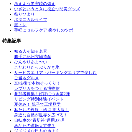
考えよう災害時の備え
いざというときに役立つ防災グッズ
祭りびより
ボタニカルライフ
脳トレ
手軽にセルフケア 癒やしのツボ
特集記事
知る人ぞ知る名景
勝手に紀州穴場遺産
ひんやりあま〜い
こだわりたっぷりかき氷
サービスエリア・パーキングエリアで楽しむ
ご当地グルメ
3D技術で本物そっくり！
レプリカをつくる博物館
参加者募集！好評につき第2弾
リビング特別体験イベント
夏休み！ 親子で工場見学
私たちの視線・始点 拡大版！
身近な自然が世界を広げる！
自転車の“青切符”運用3カ月
あなたの運転大丈夫？
ジメジメな日も心地よく