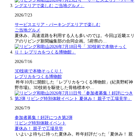
2026/7/23
サービスエリア・パーキングエリアで楽しむ
ご当地グルメ
夏休み、高速道路を利用する人も多いのでは。今回は近畿エリ
アのリビング新聞編集部の合同企画。5府県の…
2026/7/16
3D技術で本物そっくり！
レプリカをつくる博物館
昨年10月に開館した「レプリカをつくる博物館」(紀美野町神
野市場)。3D技術を駆使した骨格標本や…
2026/7/9
参加者募集！好評につき第2弾
リビング特別体験イベント
夏休み！ 親子で工場見学
いよいよ待ちに待った夏休み。昨年好評だった「夏休み！ 親