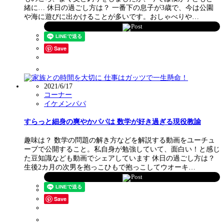
緒に… 休日の過ごし方は？ 一番下の息子が3歳で、今は公園
や海に遊びに出かけることが多いです。おしゃべりや…
Post
Save
2021/6/17
コーナー
イケメンパパ
すらっと細身の爽やかパパは 数学が好き過ぎる現役教諭
趣味は？ 数学の問題の解き方などを解説する動画をユーチュ
ーブで公開すること。私自身が勉強していて、面白い！と感じ
た豆知識なども動画でシェアしています 休日の過ごし方は？
生後2カ月の次男を抱っこひもで抱っこしてウオーキ…
Post
Save