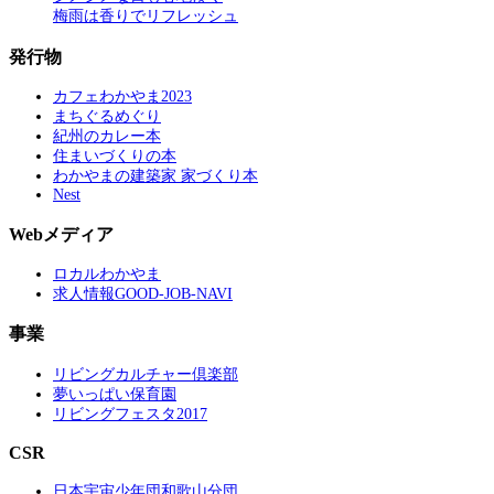
梅雨は香りでリフレッシュ
発行物
カフェわかやま2023
まちぐるめぐり
紀州のカレー本
住まいづくりの本
わかやまの建築家 家づくり本
Nest
Webメディア
ロカルわかやま
求人情報GOOD-JOB-NAVI
事業
リビングカルチャー倶楽部
夢いっぱい保育園
リビングフェスタ2017
CSR
日本宇宙少年団和歌山分団