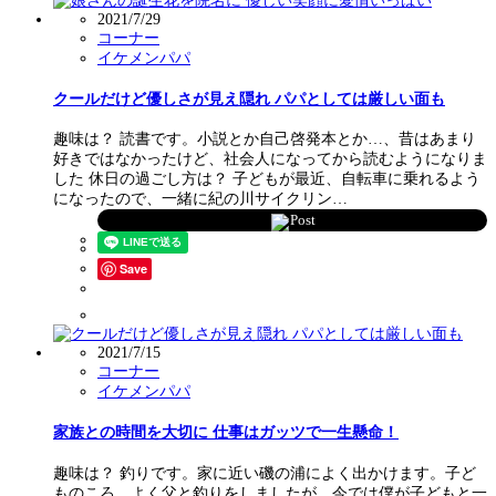
2021/7/29
コーナー
イケメンパパ
クールだけど優しさが見え隠れ パパとしては厳しい面も
趣味は？ 読書です。小説とか自己啓発本とか…、昔はあまり
好きではなかったけど、社会人になってから読むようになりま
した 休日の過ごし方は？ 子どもが最近、自転車に乗れるよう
になったので、一緒に紀の川サイクリン…
Post
Save
2021/7/15
コーナー
イケメンパパ
家族との時間を大切に 仕事はガッツで一生懸命！
趣味は？ 釣りです。家に近い磯の浦によく出かけます。子ど
ものころ、よく父と釣りをしましたが、今では僕が子どもと一