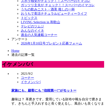
ズボラ独女がチェック！！スーパーのイマコレ
ガッツリ主夫が チェック！！スーパーのイマコレ
うちの飲みニスト・酒美 推しの一杯
おうちで美活ナチュラルビューティーライフ
トピックス
LIVING Selection in 和歌山
テレビのツムジ
みんなのイイネ
過去の人気連載コーナー
アンケート
2026年1月10日号プレゼント応募フォーム
Home
過去の記事一覧
イケメンパパ
2021/9/2
コーナー
イケメンパパ
家族にも、顧客にも “信頼第一!”がモットー
趣味は？ 革磨きです。愛用している財布や靴を自分で磨きま
す。きちんと手入れすると長く使えるし、風合いも良くなりま