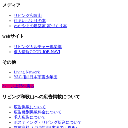
メディア
リビング和歌山
住まいづくりの本
わかやまの建築家 家づくり本
webサイト
リビングカルチャー倶楽部
求人情報GOOD-JOB-NAVI
その他
Living Network
YAC (財)日本宇宙少年団
ページ上部へ戻る
リビング和歌山への広告掲載について
広告掲載について
広告種別掲載料金について
求人広告について
ポスティング・リビング折込について
媒体資料（2026年8月末まで：PDF）