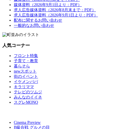
媒体資料（2026年9月1日より：PDF）
求人広告媒体資料（2026年8月末まで：PDF）
求人広告媒体資料（2026年9月1日より：PDF）
配布に関するお問い合わせ
一般的なお問い合わせ
人気コーナー
フロント特集
子育て・教育
暮らそら
newスポット
街のイベント
イケメンパパ
キラリママ
テレビのツムジ
みんなのイイネ
スグレMONO
Cinema Preview
B級合戦 グルメの目