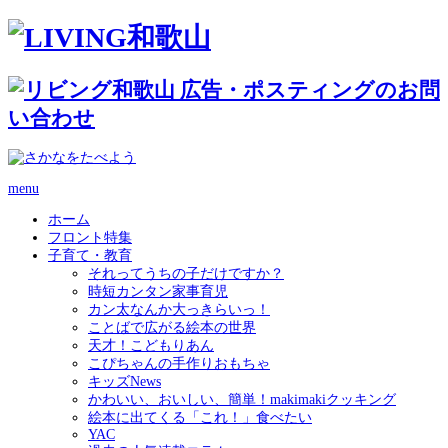
menu
ホーム
フロント特集
子育て・教育
それってうちの子だけですか？
時短カンタン家事育児
カン太なんか大っきらいっ！
ことばで広がる絵本の世界
天才！こどもりあん
こぴちゃんの手作りおもちゃ
キッズNews
かわいい、おいしい、簡単！makimakiクッキング
絵本に出てくる「これ！」食べたい
YAC