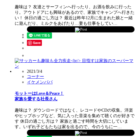
趣味は？ 友達とサーフィンへ行ったり、お酒を飲みに行った
り。アウトドアにも興味があるので、家族でキャンプへ行きた
い！ 休日の過ごし方は？ 最近は昨年12月に生まれた娘と一緒
に遊んだり、ミルクをあげたり…妻も仕事をしてい…
Post
Save
2021/3/4
コーナー
イケメンパパ
モットーはLove＆Peace！
家族を愛する社長さん
趣味は？ ダウンロードではなく、レコードやCDの収集。洋楽
やヒップホップなど、気に入った音楽を集めて聴くのが好きで
す 休日の過ごし方は？ 家族と過ごす時間を大切にしていま
す。いずれ子どもたちは家を出るので、今のうちに一…
Post