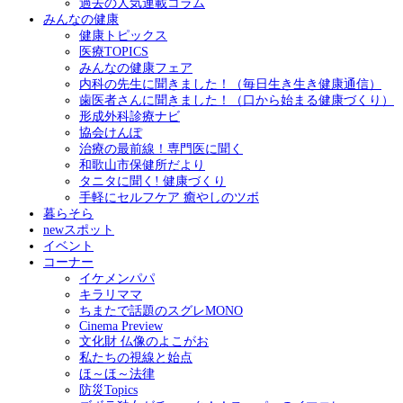
過去の人気連載コラム
みんなの健康
健康トピックス
医療TOPICS
みんなの健康フェア
内科の先生に聞きました！（毎日生き生き健康通信）
歯医者さんに聞きました！（口から始まる健康づくり）
形成外科診療ナビ
協会けんぽ
治療の最前線！専門医に聞く
和歌山市保健所だより
タニタに聞く! 健康づくり
手軽にセルフケア 癒やしのツボ
暮らそら
newスポット
イベント
コーナー
イケメンパパ
キラリママ
ちまたで話題のスグレMONO
Cinema Preview
文化財 仏像のよこがお
私たちの視線と始点
ほ～ほ～法律
防災Topics