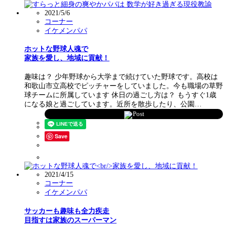
2021/5/6
コーナー
イケメンパパ
ホットな野球人魂で
家族を愛し、地域に貢献！
趣味は？ 少年野球から大学まで続けていた野球です。高校は
和歌山市立高校でピッチャーをしていました。今も職場の草野
球チームに所属しています 休日の過ごし方は？ もうすぐ1歳
になる娘と過ごしています。近所を散歩したり、公園…
Post
Save
2021/4/15
コーナー
イケメンパパ
サッカーも趣味も全力疾走
目指すは家族のスーパーマン