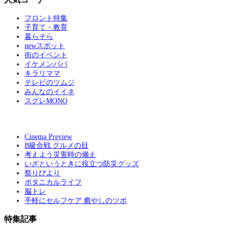
フロント特集
子育て・教育
暮らそら
newスポット
街のイベント
イケメンパパ
キラリママ
テレビのツムジ
みんなのイイネ
スグレMONO
Cinema Preview
B級合戦 グルメの目
考えよう災害時の備え
いざというときに役立つ防災グッズ
祭りびより
ボタニカルライフ
脳トレ
手軽にセルフケア 癒やしのツボ
特集記事