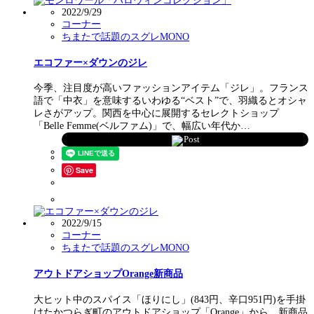
2022/9/29
コーナー
ちまたで話題のスグレMONO
エコファー×ダウンのジレ
今季、注目度が高いファッションアイテム「ジレ」。フランス
語で「中衣」を意味するいわゆる“ベスト”で、羽織るとオシャ
レさがアップ。関西を中心に展開するセレクトショップ
「Belle Femme(ベルファム)」で、幅広い年代か…
Post
Save
2022/9/15
コーナー
ちまたで話題のスグレMONO
アウトドアショップOrange新商品
大ヒット中のスパイス「ほりにし」(843円、辛口951円)を手掛
けたかつらぎ町のアウトドアショップ「Orange」から、新商品