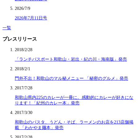
2026/7/9
2026年7月11日号
一覧
プレスリリース
2018/2/28
「ランチパスポート和歌山・岩出・紀の川・海南版」発売
2018/2/1
門外不出！和歌山のマル秘メニュー 「秘密のグルメ」発売
2017/7/28
和歌山県内225のカレーが一冊に。感動的にカレーが好きにな
ります！「紀州のカレー本」発売
2017/3/30
和歌山のパスタ、うどん・そば、ラーメンのお店を213店舗掲
載 「わかやま麺本」発売
2017/2/28