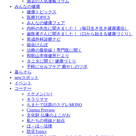
過去の人気連載コラム
みんなの健康
健康トピックス
医療TOPICS
みんなの健康フェア
内科の先生に聞きました！（毎日生き生き健康通信）
歯医者さんに聞きました！（口から始まる健康づくり）
形成外科診療ナビ
協会けんぽ
治療の最前線！専門医に聞く
和歌山市保健所だより
タニタに聞く! 健康づくり
手軽にセルフケア 癒やしのツボ
暮らそら
newスポット
イベント
コーナー
イケメンパパ
キラリママ
ちまたで話題のスグレMONO
Cinema Preview
文化財 仏像のよこがお
私たちの視線と始点
ほ～ほ～法律
防災Topics