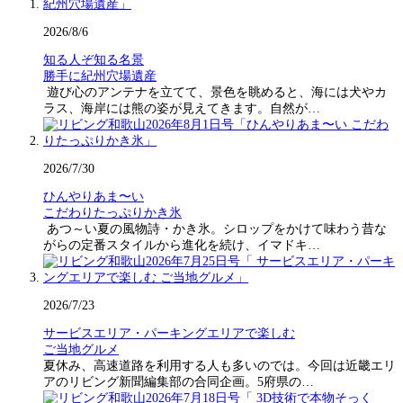
2026/8/6
知る人ぞ知る名景
勝手に紀州穴場遺産
遊び心のアンテナを立てて、景色を眺めると、海には犬やカ
ラス、海岸には熊の姿が見えてきます。自然が…
2026/7/30
ひんやりあま〜い
こだわりたっぷりかき氷
あつ～い夏の風物詩・かき氷。シロップをかけて味わう昔な
がらの定番スタイルから進化を続け、イマドキ…
2026/7/23
サービスエリア・パーキングエリアで楽しむ
ご当地グルメ
夏休み、高速道路を利用する人も多いのでは。今回は近畿エリ
アのリビング新聞編集部の合同企画。5府県の…