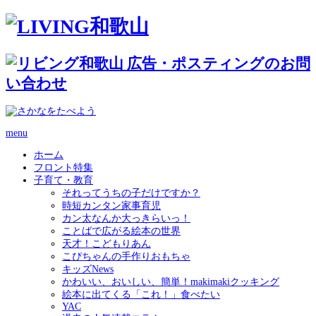
menu
ホーム
フロント特集
子育て・教育
それってうちの子だけですか？
時短カンタン家事育児
カン太なんか大っきらいっ！
ことばで広がる絵本の世界
天才！こどもりあん
こぴちゃんの手作りおもちゃ
キッズNews
かわいい、おいしい、簡単！makimakiクッキング
絵本に出てくる「これ！」食べたい
YAC