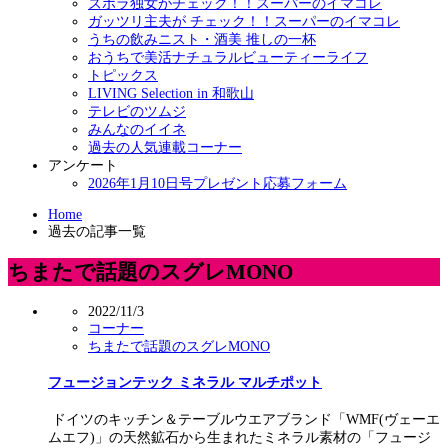
ズボラ独女がチェック！！スーパーのイマコレ
ガッツリ主夫が チェック！！スーパーのイマコレ
うちの飲みニスト・酒美 推しの一杯
おうちで美活ナチュラルビューティーライフ
トピックス
LIVING Selection in 和歌山
テレビのツムジ
みんなのイイネ
過去の人気連載コーナー
アンケート
2026年1月10日号プレゼント応募フォーム
Home
過去の記事一覧
ちまたで話題のスグレMONO
2022/11/3
コーナー
ちまたで話題のスグレMONO
フュージョンテック ミネラル マルチポット
ドイツのキッチン＆テーブルウエアブランド「WMF(ヴェーエ
ムエフ)」の天然鉱石から生まれたミネラル素材の「フュージ