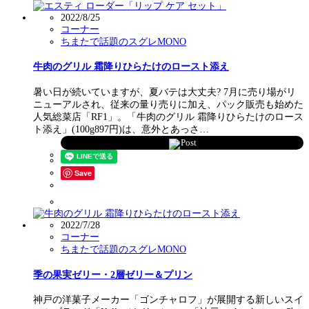
2022/8/25
コーナー
ちまたで話題のスグレMONO
牛肉のグリル 霜降りひらたけのロースト添え
暑い日が続いていますが、夏バテは大丈夫? 7月に売り場がリ
ニューアルされ、従来の量り売りに加え、パック販売も始めた
人気総菜店「RF1」。「牛肉のグリル 霜降りひらたけのロース
ト添え」(100g897円)は、意外とあっさ…
Post
Save
2022/7/28
コーナー
ちまたで話題のスグレMONO
季の果実ゼリー・2層ゼリー＆プリン
神戸の洋菓子メーカー「ゴンチャロフ」が展開する新しいスイ