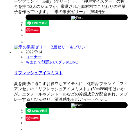
ーツブランド「Kelly（ケリー）」。「神戸マイスター」の称
号を持つ2人のシェフが、厳選された原材料でこだわりの洋菓
子を作っています。「季の果実ゼリー」（594円か…
Post
Save
2022/7/14
コーナー
ちまたで話題のスグレMONO
リフレッシュアイスミスト
夏を爽快に過ごすお役立ちアイテムに、化粧品ブランド「フィ
アンセ」の「リフレッシュアイスミスト」(50ml990円)はいか
が。エタノールやメントールなどの冷感成分が配合され、スプ
レーするとひんやり、清涼感あるボディー・ヘッ…
Post
Save