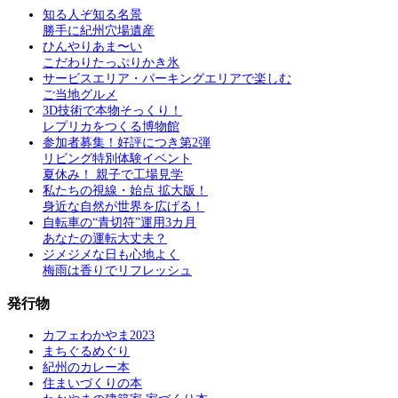
知る人ぞ知る名景
勝手に紀州穴場遺産
ひんやりあま〜い
こだわりたっぷりかき氷
サービスエリア・パーキングエリアで楽しむ
ご当地グルメ
3D技術で本物そっくり！
レプリカをつくる博物館
参加者募集！好評につき第2弾
リビング特別体験イベント
夏休み！ 親子で工場見学
私たちの視線・始点 拡大版！
身近な自然が世界を広げる！
自転車の“青切符”運用3カ月
あなたの運転大丈夫？
ジメジメな日も心地よく
梅雨は香りでリフレッシュ
発行物
カフェわかやま2023
まちぐるめぐり
紀州のカレー本
住まいづくりの本