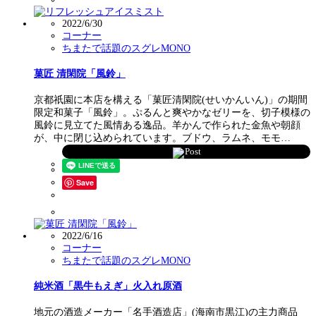
2022/6/30
コーナー
ちまたで話題のスグレMONO
菓匠 清閑院「風鈴」
京都祇園に本店を構える「菓匠清閑院(せいかんいん)」の期間
限定和菓子「風鈴」。ぷるんと爽やかなゼリーを、切子模様の
風鈴に見立てた風情ある逸品。羊かんで作られた金魚や朝顔
が、中に閉じ込められています。ブドウ、ラムネ、モモ…
Post
Save
2022/6/16
コーナー
ちまたで話題のスグレMONO
純米酒「黒牛もえぎ」火入れ原酒
地元の酒造メーカー「名手酒造店」(海南市黒江)の主力商品