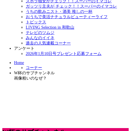
ズボラ独女がチェック！！スーパーのイマコレ
ガッツリ主夫が チェック！！スーパーのイマコレ
うちの飲みニスト・酒美 推しの一杯
おうちで美活ナチュラルビューティーライフ
トピックス
LIVING Selection in 和歌山
テレビのツムジ
みんなのイイネ
過去の人気連載コーナー
アンケート
2026年1月10日号プレゼント応募フォーム
Home
コーナー
W杯のサブチャンネル
画像粗いのなぜ？