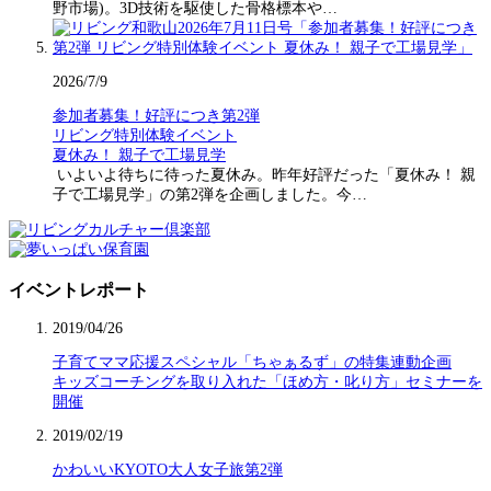
野市場)。3D技術を駆使した骨格標本や…
2026/7/9
参加者募集！好評につき第2弾
リビング特別体験イベント
夏休み！ 親子で工場見学
いよいよ待ちに待った夏休み。昨年好評だった「夏休み！ 親
子で工場見学」の第2弾を企画しました。今…
イベントレポート
2019/04/26
子育てママ応援スペシャル「ちゃぁるず」の特集連動企画
キッズコーチングを取り入れた「ほめ方・叱り方」セミナーを
開催
2019/02/19
かわいいKYOTO大人女子旅第2弾