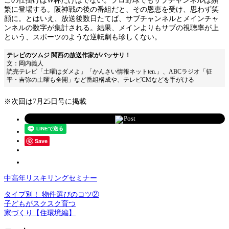
この仕掛けはW杯だけはでない。プロ野球でもサブチャンネルは頻
繁に登場する。阪神戦の後の番組だと、その恩恵を受け、思わず笑
顔に。とはいえ、放送後数日たてば、サブチャンネルとメインチャ
ンネルの数字が集計される。結果、メインよりもサブの視聴率が上
という、スポーツのような逆転劇も珍しくない。
テレビのツムジ 関西の放送作家がバッサリ！
文：岡内義人
読売テレビ「土曜はダメよ」「かんさい情報ネットten.」、ABCラジオ「征
平・吉弥の土曜も全開」など番組構成や、テレビCMなどを手がける
※次回は7月25日号に掲載
Post
Save
中高年リスキリングセミナー
タイプ別！ 物件選びのコツ②
子どもがスクスク育つ
家づくり【住環境編】