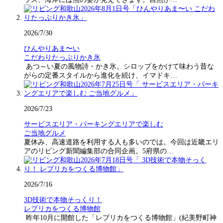
2026/7/30
ひんやりあま〜い
こだわりたっぷりかき氷
あつ～い夏の風物詩・かき氷。シロップをかけて味わう昔な
がらの定番スタイルから進化を続け、イマドキ…
2026/7/23
サービスエリア・パーキングエリアで楽しむ
ご当地グルメ
夏休み、高速道路を利用する人も多いのでは。今回は近畿エリ
アのリビング新聞編集部の合同企画。5府県の…
2026/7/16
3D技術で本物そっくり！
レプリカをつくる博物館
昨年10月に開館した「レプリカをつくる博物館」(紀美野町神