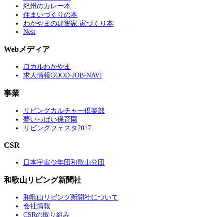
紀州のカレー本
住まいづくりの本
わかやまの建築家 家づくり本
Nest
Webメディア
ロカルわかやま
求人情報GOOD-JOB-NAVI
事業
リビングカルチャー倶楽部
夢いっぱい保育園
リビングフェスタ2017
CSR
日本宇宙少年団和歌山分団
和歌山リビング新聞社
和歌山リビング新聞社について
会社情報
CSRの取り組み