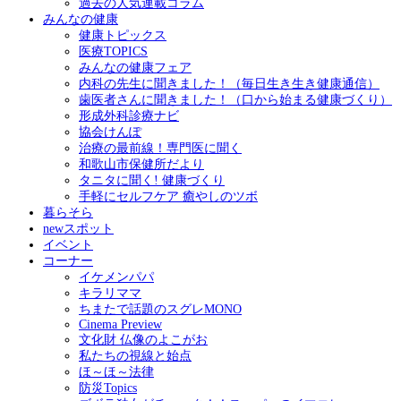
過去の人気連載コラム
みんなの健康
健康トピックス
医療TOPICS
みんなの健康フェア
内科の先生に聞きました！（毎日生き生き健康通信）
歯医者さんに聞きました！（口から始まる健康づくり）
形成外科診療ナビ
協会けんぽ
治療の最前線！専門医に聞く
和歌山市保健所だより
タニタに聞く! 健康づくり
手軽にセルフケア 癒やしのツボ
暮らそら
newスポット
イベント
コーナー
イケメンパパ
キラリママ
ちまたで話題のスグレMONO
Cinema Preview
文化財 仏像のよこがお
私たちの視線と始点
ほ～ほ～法律
防災Topics