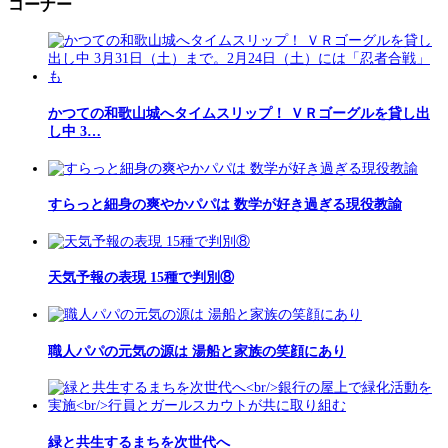
コーナー
かつての和歌山城へタイムスリップ！ ＶＲゴーグルを貸し出
し中 3…
すらっと細身の爽やかパパは 数学が好き過ぎる現役教諭
天気予報の表現 15種で判別⑧
職人パパの元気の源は 湯船と家族の笑顔にあり
緑と共生するまちを次世代へ