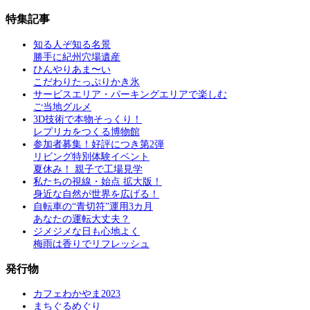
特集記事
知る人ぞ知る名景
勝手に紀州穴場遺産
ひんやりあま〜い
こだわりたっぷりかき氷
サービスエリア・パーキングエリアで楽しむ
ご当地グルメ
3D技術で本物そっくり！
レプリカをつくる博物館
参加者募集！好評につき第2弾
リビング特別体験イベント
夏休み！ 親子で工場見学
私たちの視線・始点 拡大版！
身近な自然が世界を広げる！
自転車の“青切符”運用3カ月
あなたの運転大丈夫？
ジメジメな日も心地よく
梅雨は香りでリフレッシュ
発行物
カフェわかやま2023
まちぐるめぐり