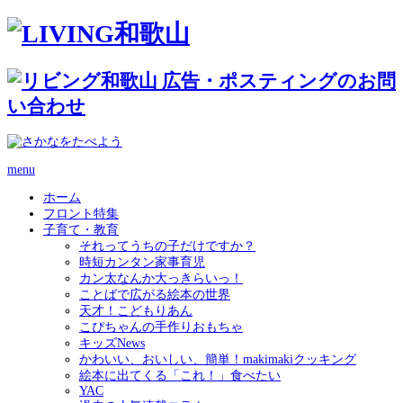
menu
ホーム
フロント特集
子育て・教育
それってうちの子だけですか？
時短カンタン家事育児
カン太なんか大っきらいっ！
ことばで広がる絵本の世界
天才！こどもりあん
こぴちゃんの手作りおもちゃ
キッズNews
かわいい、おいしい、簡単！makimakiクッキング
絵本に出てくる「これ！」食べたい
YAC