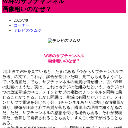
W杯のサブチャンネル
画像粗いのなぜ？
2026/7/9
コーナー
テレビのツムジ
W杯のサブチャンネル
画像粗いのなぜ？
地上波でW杯を見ていると、たまにある「今からサブチャンネルで
放送」の文字。これは、試合が長引いた時、見てもらえるようにし
ている措置だ。でも、サブチャンネルの画質は何せ粗い。古いVHS
の動画のようだ。実は、これは地デジの仕組みだという。地デジは1
つの放送帯域の中に、メインとサブの複数のチャンネルを同時に乗
せることができる。しかし問題は、帯域は有限だということ。メイ
ンとサブで電波を分け合う分、1チャンネルあたりに割ける情報量が
減り、映像が圧縮されて画質が落ちる。構造上の理由で粗くなるの
だ。ただ、サブチャンネルの恩恵を受ける場合もある。それが視聴
率だ。合算して発表されることもあり、すんごい数字が出ることも
ある。