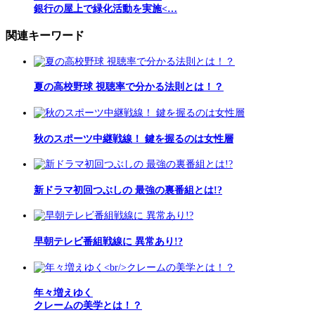
銀行の屋上で緑化活動を実施<…
関連キーワード
夏の高校野球 視聴率で分かる法則とは！？
秋のスポーツ中継戦線！ 鍵を握るのは女性層
新ドラマ初回つぶしの 最強の裏番組とは!?
早朝テレビ番組戦線に 異常あり!?
年々増えゆく
クレームの美学とは！？