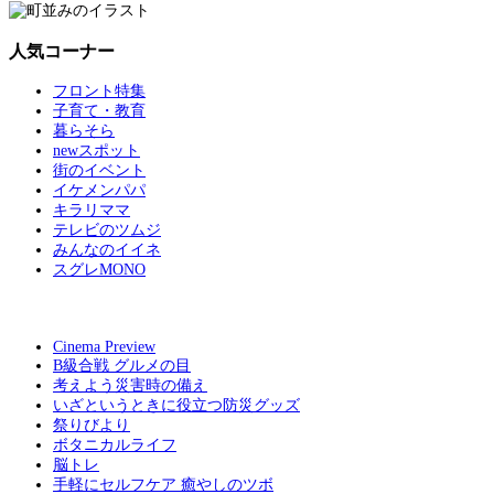
人気コーナー
フロント特集
子育て・教育
暮らそら
newスポット
街のイベント
イケメンパパ
キラリママ
テレビのツムジ
みんなのイイネ
スグレMONO
Cinema Preview
B級合戦 グルメの目
考えよう災害時の備え
いざというときに役立つ防災グッズ
祭りびより
ボタニカルライフ
脳トレ
手軽にセルフケア 癒やしのツボ