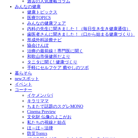
過去の人気連載コラム
みんなの健康
健康トピックス
医療TOPICS
みんなの健康フェア
内科の先生に聞きました！（毎日生き生き健康通信）
歯医者さんに聞きました！（口から始まる健康づくり）
形成外科診療ナビ
協会けんぽ
治療の最前線！専門医に聞く
和歌山市保健所だより
タニタに聞く! 健康づくり
手軽にセルフケア 癒やしのツボ
暮らそら
newスポット
イベント
コーナー
イケメンパパ
キラリママ
ちまたで話題のスグレMONO
Cinema Preview
文化財 仏像のよこがお
私たちの視線と始点
ほ～ほ～法律
防災Topics