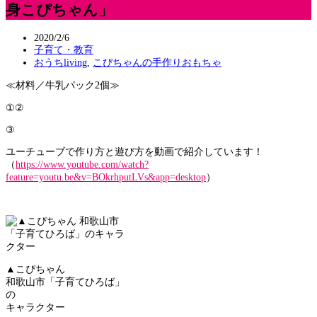
身こぴちゃん」
2020/2/6
子育て・教育
おうちliving
,
こぴちゃんの手作りおもちゃ
≪材料／牛乳パック2個≫
①
②
③
ユーチューブで作り方と遊び方を動画で紹介しています！
（
https://www.youtube.com/watch?
feature=youtu.be&v=BOkrhputLVs&app=desktop
）
▲こぴちゃん
和歌山市「子育てひろば」
の
キャラクター