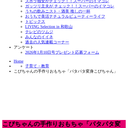
ズボラ独女がチェック！！スーパーのイマコレ
ガッツリ主夫が チェック！！スーパーのイマコレ
うちの飲みニスト・酒美 推しの一杯
おうちで美活ナチュラルビューティーライフ
トピックス
LIVING Selection in 和歌山
テレビのツムジ
みんなのイイネ
過去の人気連載コーナー
アンケート
2026年1月10日号プレゼント応募フォーム
Home
子育て・教育
こぴちゃんの手作りおもちゃ「パタパタ変身こぴちゃん」
こぴちゃんの手作りおもちゃ「パタパタ変