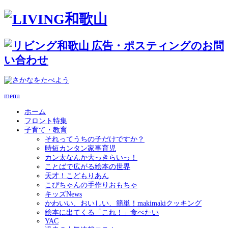
menu
ホーム
フロント特集
子育て・教育
それってうちの子だけですか？
時短カンタン家事育児
カン太なんか大っきらいっ！
ことばで広がる絵本の世界
天才！こどもりあん
こぴちゃんの手作りおもちゃ
キッズNews
かわいい、おいしい、簡単！makimakiクッキング
絵本に出てくる「これ！」食べたい
YAC