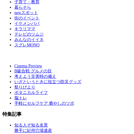
子育て・教育
暮らそら
newスポット
街のイベント
イケメンパパ
キラリママ
テレビのツムジ
みんなのイイネ
スグレMONO
Cinema Preview
B級合戦 グルメの目
考えよう災害時の備え
いざというときに役立つ防災グッズ
祭りびより
ボタニカルライフ
脳トレ
手軽にセルフケア 癒やしのツボ
特集記事
知る人ぞ知る名景
勝手に紀州穴場遺産