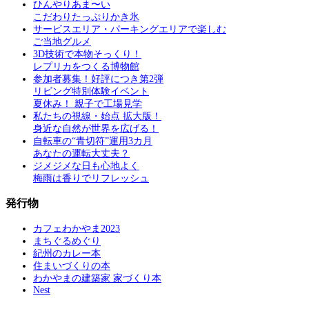
ひんやりあま〜い
こだわりたっぷりかき氷
サービスエリア・パーキングエリアで楽しむ
ご当地グルメ
3D技術で本物そっくり！
レプリカをつくる博物館
参加者募集！好評につき第2弾
リビング特別体験イベント
夏休み！ 親子で工場見学
私たちの視線・始点 拡大版！
身近な自然が世界を広げる！
自転車の“青切符”運用3カ月
あなたの運転大丈夫？
ジメジメな日も心地よく
梅雨は香りでリフレッシュ
発行物
カフェわかやま2023
まちぐるめぐり
紀州のカレー本
住まいづくりの本
わかやまの建築家 家づくり本
Nest