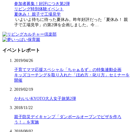
参加者募集！好評につき第2弾
リビング特別体験イベント
夏休み！ 親子で工場見学
いよいよ待ちに待った夏休み。昨年好評だった「夏休み！ 親
子で工場見学」の第2弾を企画しました。今…
イベントレポート
2019/04/26
子育てママ応援スペシャル「ちゃぁるず」の特集連動企画
キッズコーチングを取り入れた「ほめ方・叱り方」セミナーを
開催
2019/02/19
かわいいKYOTO大人女子旅第2弾
2018/11/22
親子防災デイキャンプ「ダンボールオーブンでピザを作ろ
う！」を実施
2018/08/02