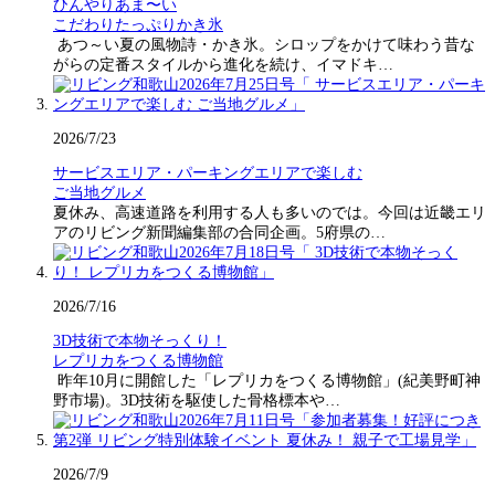
ひんやりあま〜い
こだわりたっぷりかき氷
あつ～い夏の風物詩・かき氷。シロップをかけて味わう昔な
がらの定番スタイルから進化を続け、イマドキ…
2026/7/23
サービスエリア・パーキングエリアで楽しむ
ご当地グルメ
夏休み、高速道路を利用する人も多いのでは。今回は近畿エリ
アのリビング新聞編集部の合同企画。5府県の…
2026/7/16
3D技術で本物そっくり！
レプリカをつくる博物館
昨年10月に開館した「レプリカをつくる博物館」(紀美野町神
野市場)。3D技術を駆使した骨格標本や…
2026/7/9