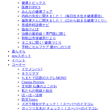
健康トピックス
医療TOPICS
みんなの健康フェア
内科の先生に聞きました！（毎日生き生き健康通信）
歯医者さんに聞きました！（口から始まる健康づくり）
形成外科診療ナビ
協会けんぽ
治療の最前線！専門医に聞く
和歌山市保健所だより
タニタに聞く! 健康づくり
手軽にセルフケア 癒やしのツボ
暮らそら
newスポット
イベント
コーナー
イケメンパパ
キラリママ
ちまたで話題のスグレMONO
Cinema Preview
文化財 仏像のよこがお
私たちの視線と始点
ほ～ほ～法律
防災Topics
ズボラ独女がチェック！！スーパーのイマコレ
ガッツリ主夫が チェック！！スーパーのイマコレ