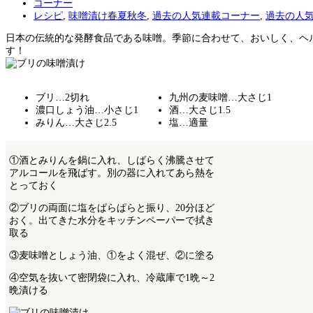
コーナー
レシピ
,
味噌漬け春夏秋冬
,
過去の人気連載コーナー
,
過去の人
日本の伝統的な発酵食品である味噌。季節に合わせて、おいしく、ヘ
す！
ブリ…2切れ
九州の麦味噌…大さじ1
濃口しょう油…小さじ1
酒…大さじ1.5
みりん…大さじ2.5
塩…適量
①酒とみりんを鍋に入れ、しばらく沸騰させて
アルコールを飛ばす。別の器に入れてあら熱を
とっておく
②ブリの両面に塩をぱらぱらと振り、20分ほど
おく。出てきた水分をキッチンペーパーで拭き
取る
③麦味噌としょう油、①をよく混ぜ、②に塗る
④空気を抜いて密閉袋に入れ、冷蔵庫で1晩～2
晩漬ける