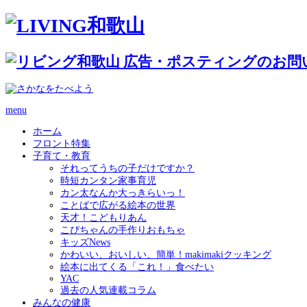
menu
ホーム
フロント特集
子育て・教育
それってうちの子だけですか？
時短カンタン家事育児
カン太なんか大っきらいっ！
ことばで広がる絵本の世界
天才！こどもりあん
こぴちゃんの手作りおもちゃ
キッズNews
かわいい、おいしい、簡単！makimakiクッキング
絵本に出てくる「これ！」食べたい
YAC
過去の人気連載コラム
みんなの健康