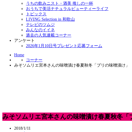
うちの飲みニスト・酒美 推しの一杯
おうちで美活ナチュラルビューティーライフ
トピックス
LIVING Selection in 和歌山
テレビのツムジ
みんなのイイネ
過去の人気連載コーナー
アンケート
2026年1月10日号プレゼント応募フォーム
Home
コーナー
みそソムリエ宮本さんの味噌漬け春夏秋冬「ブリの味噌漬け」
みそソムリエ宮本さんの味噌漬け春夏秋冬「
2018/1/11