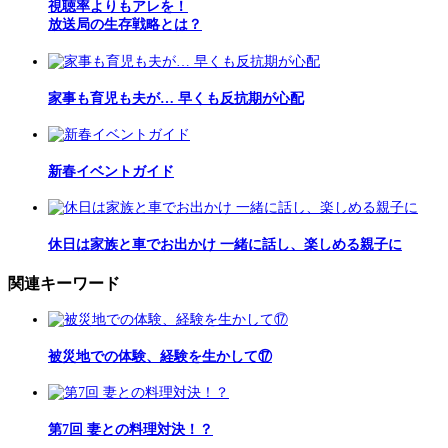
視聴率よりもアレを！
放送局の生存戦略とは？
家事も育児も夫が… 早くも反抗期が心配
新春イベントガイド
休日は家族と車でお出かけ 一緒に話し、楽しめる親子に
関連キーワード
被災地での体験、経験を生かして⑰
第7回 妻との料理対決！？