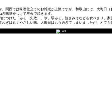
か。関西では味噌仕立てのお雑煮が主流ですが、和歌山には、大晦日（
ねぎ味噌をつけて炭火で焼きます。
内につけた「みそ（失敗）」や、弱みそ、泣きみそなどを食べきり、家
青ねぎは丸くやさしい味。大晦日はもう過ぎてしまいましたが、とても
Post