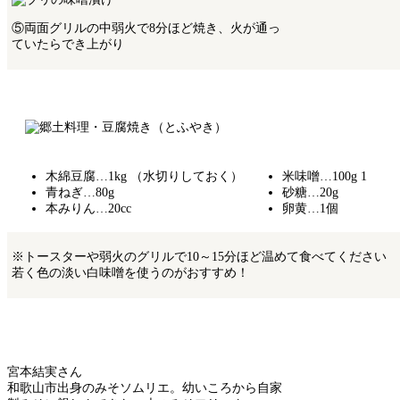
⑤両面グリルの中弱火で8分ほど焼き、火が通っ
ていたらでき上がり
木綿豆腐…1kg （水切りしておく）
米味噌…100g 1
青ねぎ…80g
砂糖…20g
本みりん…20cc
卵黄…1個
※トースターや弱火のグリルで10～15分ほど温めて食べてください
若く色の淡い白味噌を使うのがおすすめ！
宮本結実さん
和歌山市出身のみそソムリエ。幼いころから自家