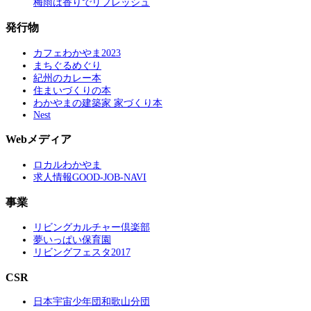
梅雨は香りでリフレッシュ
発行物
カフェわかやま2023
まちぐるめぐり
紀州のカレー本
住まいづくりの本
わかやまの建築家 家づくり本
Nest
Webメディア
ロカルわかやま
求人情報GOOD-JOB-NAVI
事業
リビングカルチャー倶楽部
夢いっぱい保育園
リビングフェスタ2017
CSR
日本宇宙少年団和歌山分団