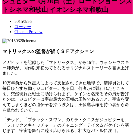
ジュピター 3月28日（土）ロードショー ジス
トシネマ和歌山 イオンシネマ和歌山
2015/3/26
コーナー
Cinema Preview
マトリックスの監督が描くＳＦアクション
メガヒットを記録した「マトリックス」から16年。ウォシャウスキ
ー姉弟が、同作以来初めてとなるオリジナルストーリーを書き上げ
ました。
10万年前から異星人によって支配されてきた地球で、清掃員として
毎日ひたすら働くジュピター。ある日、何者かに襲われたところ
を、突然現れた戦士に助けられます。ケインと名乗るその男が告げ
たのは、ジュピターは宇宙最大の王朝の王族であること。宇宙を変
えてしまうほどの遺伝子を持つ彼女は、王位継承権を持つ者から命
を狙われていて…。
「テッド」「ブラック・スワン」のミラ・クニスがジュピターを、
「フォックスキャッチャー」のチャニング・テイタムがケインを演
じます。宇宙を舞台に繰り広げられる、壮大なバトルに注目。