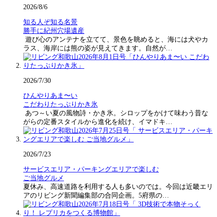
2026/8/6
知る人ぞ知る名景
勝手に紀州穴場遺産
遊び心のアンテナを立てて、景色を眺めると、海には犬やカ
ラス、海岸には熊の姿が見えてきます。自然が…
2026/7/30
ひんやりあま〜い
こだわりたっぷりかき氷
あつ～い夏の風物詩・かき氷。シロップをかけて味わう昔な
がらの定番スタイルから進化を続け、イマドキ…
2026/7/23
サービスエリア・パーキングエリアで楽しむ
ご当地グルメ
夏休み、高速道路を利用する人も多いのでは。今回は近畿エリ
アのリビング新聞編集部の合同企画。5府県の…