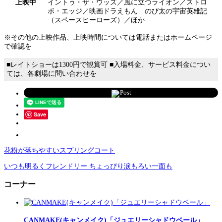
上映中
イントゥ・ザ・ウッズ／風に立つライオン／ストロ
ボ・エッジ／映画ドラえもん のび太の宇宙英雄記
（スペースヒーローズ）／ほか
※その他の上映作品、上映時間については電話またはホームページ
で確認を
■レイトショーは1300円で観賞可 ■入場料金、サービス料金につい
ては、各劇場に問い合わせを
Post
Save
花粉が落ちやすいスプリングコート
いつも明るくフレンドリー ちょっぴり涙もろい一面も
コーナー
CANMAKE(キャンメイク)「ジュエリーシャドウベール」