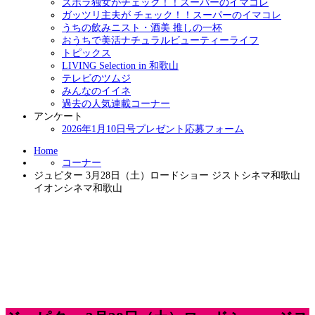
ズボラ独女がチェック！！スーパーのイマコレ
ガッツリ主夫が チェック！！スーパーのイマコレ
うちの飲みニスト・酒美 推しの一杯
おうちで美活ナチュラルビューティーライフ
トピックス
LIVING Selection in 和歌山
テレビのツムジ
みんなのイイネ
過去の人気連載コーナー
アンケート
2026年1月10日号プレゼント応募フォーム
Home
コーナー
ジュピター 3月28日（土）ロードショー ジストシネマ和歌山
イオンシネマ和歌山