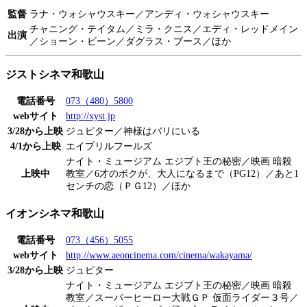
監督
ラナ・ウォシャウスキー／アンディ・ウォシャウスキー
チャニング・テイタム／ミラ・クニス／エディ・レッドメイン
出演
／ショーン・ビーン／ダグラス・ブース／ほか
ジストシネマ和歌山
電話番号
073（480）5800
webサイト
http://xyst.jp
3/28から上映
ジュピター／神様はバリにいる
4/1から上映
エイプリルフールズ
ナイト・ミュージアム エジプト王の秘密／映画 暗殺
上映中
教室／6才のボクが、大人になるまで（PG12）／あと1
センチの恋（ＰＧ12）／ほか
イオンシネマ和歌山
電話番号
073（456）5055
webサイト
http://www.aeoncinema.com/cinema/wakayama/
3/28から上映
ジュピター
ナイト・ミュージアム エジプト王の秘密／映画 暗殺
教室／スーパーヒーロー大戦ＧＰ 仮面ライダー３号／