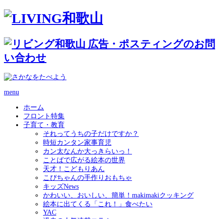
menu
ホーム
フロント特集
子育て・教育
それってうちの子だけですか？
時短カンタン家事育児
カン太なんか大っきらいっ！
ことばで広がる絵本の世界
天才！こどもりあん
こぴちゃんの手作りおもちゃ
キッズNews
かわいい、おいしい、簡単！makimakiクッキング
絵本に出てくる「これ！」食べたい
YAC