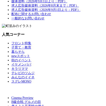
媒体資料（2026年9月1日より：PDF）
求人広告媒体資料（2026年8月末まで：PDF）
求人広告媒体資料（2026年9月1日より：PDF）
配布に関するお問い合わせ
一般的なお問い合わせ
人気コーナー
フロント特集
子育て・教育
暮らそら
newスポット
街のイベント
イケメンパパ
キラリママ
テレビのツムジ
みんなのイイネ
スグレMONO
Cinema Preview
B級合戦 グルメの目