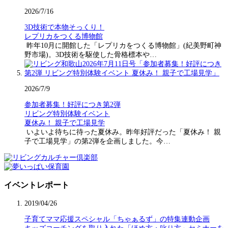
2026/7/16
3D技術で本物そっくり！
レプリカをつくる博物館
昨年10月に開館した「レプリカをつくる博物館」(紀美野町神
野市場)。3D技術を駆使した骨格標本や…
2026/7/9
参加者募集！好評につき第2弾
リビング特別体験イベント
夏休み！ 親子で工場見学
いよいよ待ちに待った夏休み。昨年好評だった「夏休み！ 親
子で工場見学」の第2弾を企画しました。今…
イベントレポート
2019/04/26
子育てママ応援スペシャル「ちゃぁるず」の特集連動企画