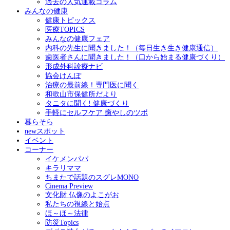
過去の人気連載コラム
みんなの健康
健康トピックス
医療TOPICS
みんなの健康フェア
内科の先生に聞きました！（毎日生き生き健康通信）
歯医者さんに聞きました！（口から始まる健康づくり）
形成外科診療ナビ
協会けんぽ
治療の最前線！専門医に聞く
和歌山市保健所だより
タニタに聞く! 健康づくり
手軽にセルフケア 癒やしのツボ
暮らそら
newスポット
イベント
コーナー
イケメンパパ
キラリママ
ちまたで話題のスグレMONO
Cinema Preview
文化財 仏像のよこがお
私たちの視線と始点
ほ～ほ～法律
防災Topics