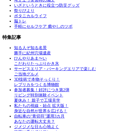
考えよう災害時の備え
いざというときに役立つ防災グッズ
祭りびより
ボタニカルライフ
脳トレ
手軽にセルフケア 癒やしのツボ
特集記事
知る人ぞ知る名景
勝手に紀州穴場遺産
ひんやりあま〜い
こだわりたっぷりかき氷
サービスエリア・パーキングエリアで楽しむ
ご当地グルメ
3D技術で本物そっくり！
レプリカをつくる博物館
参加者募集！好評につき第2弾
リビング特別体験イベント
夏休み！ 親子で工場見学
私たちの視線・始点 拡大版！
身近な自然が世界を広げる！
自転車の“青切符”運用3カ月
あなたの運転大丈夫？
ジメジメな日も心地よく