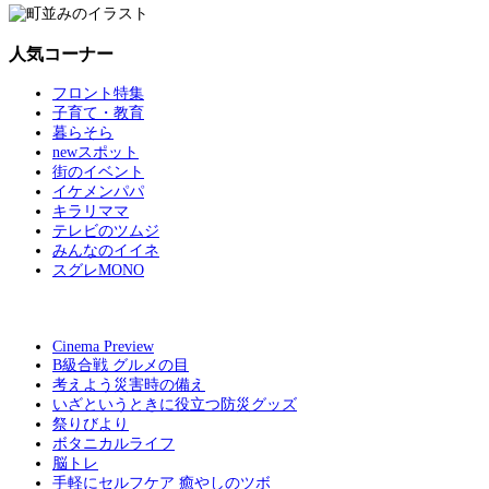
人気コーナー
フロント特集
子育て・教育
暮らそら
newスポット
街のイベント
イケメンパパ
キラリママ
テレビのツムジ
みんなのイイネ
スグレMONO
Cinema Preview
B級合戦 グルメの目
考えよう災害時の備え
いざというときに役立つ防災グッズ
祭りびより
ボタニカルライフ
脳トレ
手軽にセルフケア 癒やしのツボ