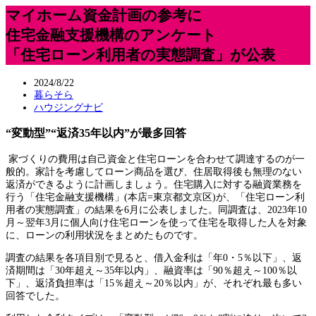
マイホーム資金計画の参考に
住宅金融支援機構のアンケート
「住宅ローン利用者の実態調査」が公表
2024/8/22
暮らそら
ハウジングナビ
“変動型”“返済35年以内”が最多回答
家づくりの費用は自己資金と住宅ローンを合わせて調達するのが一
般的。家計を考慮してローン商品を選び、住居取得後も無理のない
返済ができるように計画しましょう。住宅購入に対する融資業務を
行う「住宅金融支援機構」(本店=東京都文京区)が、「住宅ローン利
用者の実態調査」の結果を6月に公表しました。同調査は、2023年10
月～翌年3月に個人向け住宅ローンを使って住宅を取得した人を対象
に、ローンの利用状況をまとめたものです。
調査の結果を各項目別で見ると、借入金利は「年0・5％以下」、返
済期間は「30年超え～35年以内」、融資率は「90％超え～100％以
下」、返済負担率は「15％超え～20％以内」が、それぞれ最も多い
回答でした。