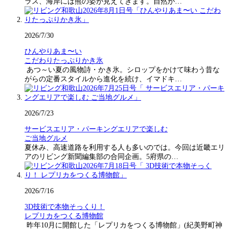
ラス、海岸には熊の姿が見えてきます。自然が…
2026/7/30
ひんやりあま〜い
こだわりたっぷりかき氷
あつ～い夏の風物詩・かき氷。シロップをかけて味わう昔な
がらの定番スタイルから進化を続け、イマドキ…
2026/7/23
サービスエリア・パーキングエリアで楽しむ
ご当地グルメ
夏休み、高速道路を利用する人も多いのでは。今回は近畿エリ
アのリビング新聞編集部の合同企画。5府県の…
2026/7/16
3D技術で本物そっくり！
レプリカをつくる博物館
昨年10月に開館した「レプリカをつくる博物館」(紀美野町神