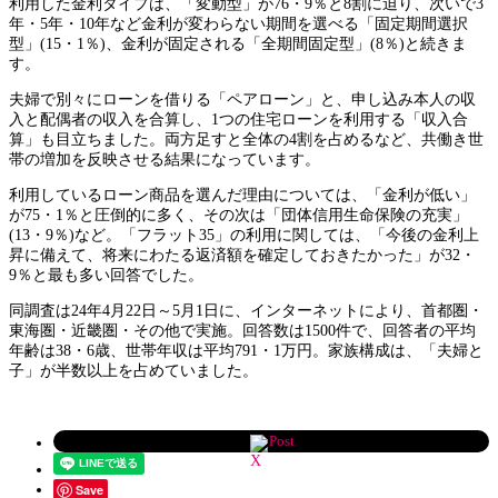
利用した金利タイプは、「変動型」が76・9％と8割に迫り、次いで3
年・5年・10年など金利が変わらない期間を選べる「固定期間選択
型」(15・1％)、金利が固定される「全期間固定型」(8％)と続きま
す。
夫婦で別々にローンを借りる「ペアローン」と、申し込み本人の収
入と配偶者の収入を合算し、1つの住宅ローンを利用する「収入合
算」も目立ちました。両方足すと全体の4割を占めるなど、共働き世
帯の増加を反映させる結果になっています。
利用しているローン商品を選んだ理由については、「金利が低い」
が75・1％と圧倒的に多く、その次は「団体信用生命保険の充実」
(13・9％)など。「フラット35」の利用に関しては、「今後の金利上
昇に備えて、将来にわたる返済額を確定しておきたかった」が32・
9％と最も多い回答でした。
同調査は24年4月22日～5月1日に、インターネットにより、首都圏・
東海圏・近畿圏・その他で実施。回答数は1500件で、回答者の平均
年齢は38・6歳、世帯年収は平均791・1万円。家族構成は、「夫婦と
子」が半数以上を占めていました。
Post
Save