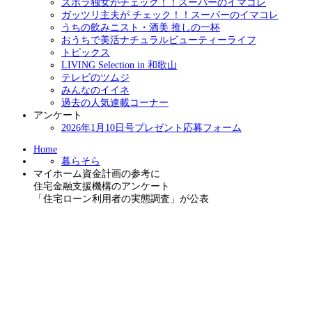
ズボラ独女がチェック！！スーパーのイマコレ
ガッツリ主夫が チェック！！スーパーのイマコレ
うちの飲みニスト・酒美 推しの一杯
おうちで美活ナチュラルビューティーライフ
トピックス
LIVING Selection in 和歌山
テレビのツムジ
みんなのイイネ
過去の人気連載コーナー
アンケート
2026年1月10日号プレゼント応募フォーム
Home
暮らそら
マイホーム資金計画の参考に
住宅金融支援機構のアンケート
「住宅ローン利用者の実態調査」が公表