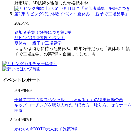
野市場)。3D技術を駆使した骨格標本や…
2026/7/9
参加者募集！好評につき第2弾
リビング特別体験イベント
夏休み！ 親子で工場見学
いよいよ待ちに待った夏休み。昨年好評だった「夏休み！ 親
子で工場見学」の第2弾を企画しました。今…
イベントレポート
2019/04/26
子育てママ応援スペシャル「ちゃぁるず」の特集連動企画
キッズコーチングを取り入れた「ほめ方・叱り方」セミナーを
開催
2019/02/19
かわいいKYOTO大人女子旅第2弾