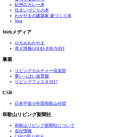
紀州のカレー本
住まいづくりの本
わかやまの建築家 家づくり本
Nest
Webメディア
ロカルわかやま
求人情報GOOD-JOB-NAVI
事業
リビングカルチャー倶楽部
夢いっぱい保育園
リビングフェスタ2017
CSR
日本宇宙少年団和歌山分団
和歌山リビング新聞社
和歌山リビング新聞社について
会社情報
CSRの取り組み