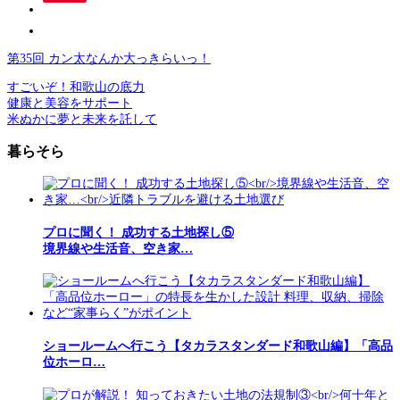
第35回 カン太なんか大っきらいっ！
すごいぞ！和歌山の底力
健康と美容をサポート
米ぬかに夢と未来を託して
暮らそら
プロに聞く！ 成功する土地探し⑤
境界線や生活音、空き家…
ショールームへ行こう【タカラスタンダード和歌山編】「高品
位ホーロ…