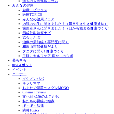
過去の人気連載コラム
みんなの健康
健康トピックス
医療TOPICS
みんなの健康フェア
内科の先生に聞きました！（毎日生き生き健康通信）
歯医者さんに聞きました！（口から始まる健康づくり）
形成外科診療ナビ
協会けんぽ
治療の最前線！専門医に聞く
和歌山市保健所だより
タニタに聞く! 健康づくり
手軽にセルフケア 癒やしのツボ
暮らそら
newスポット
イベント
コーナー
イケメンパパ
キラリママ
ちまたで話題のスグレMONO
Cinema Preview
文化財 仏像のよこがお
私たちの視線と始点
ほ～ほ～法律
防災Topics