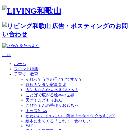
menu
ホーム
フロント特集
子育て・教育
それってうちの子だけですか？
時短カンタン家事育児
カン太なんか大っきらいっ！
ことばで広がる絵本の世界
天才！こどもりあん
こぴちゃんの手作りおもちゃ
キッズNews
かわいい、おいしい、簡単！makimakiクッキング
絵本に出てくる「これ！」食べたい
YAC