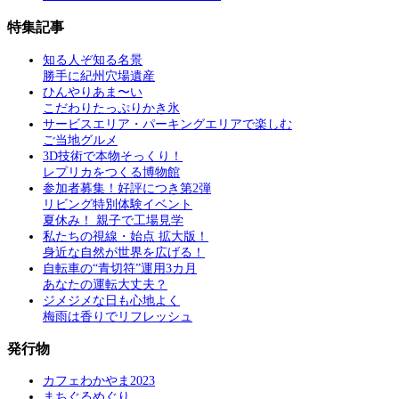
特集記事
知る人ぞ知る名景
勝手に紀州穴場遺産
ひんやりあま〜い
こだわりたっぷりかき氷
サービスエリア・パーキングエリアで楽しむ
ご当地グルメ
3D技術で本物そっくり！
レプリカをつくる博物館
参加者募集！好評につき第2弾
リビング特別体験イベント
夏休み！ 親子で工場見学
私たちの視線・始点 拡大版！
身近な自然が世界を広げる！
自転車の“青切符”運用3カ月
あなたの運転大丈夫？
ジメジメな日も心地よく
梅雨は香りでリフレッシュ
発行物
カフェわかやま2023
まちぐるめぐり