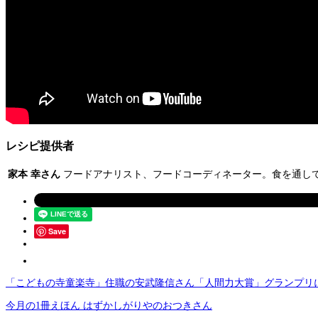
レシピ提供者
家本 幸さん
フードアナリスト、フードコーディネーター。食を通し
Save
「こどもの寺童楽寺」住職の安武隆信さん「人間力大賞」グランプリ
今月の1冊えほん はずかしがりやのおつきさん