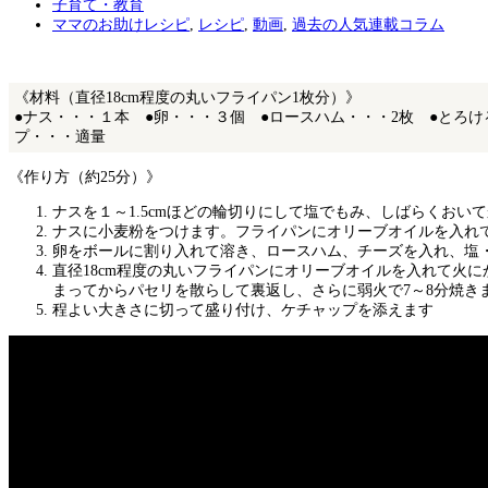
子育て・教育
ママのお助けレシピ
,
レシピ
,
動画
,
過去の人気連載コラム
《材料（直径18cm程度の丸いフライパン1枚分）》
●ナス・・・１本 ●卵・・・３個 ●ロースハム・・・2枚 ●とろ
プ・・・適量
《作り方（約25分）》
ナスを１～1.5cmほどの輪切りにして塩でもみ、しばらくお
ナスに小麦粉をつけます。フライパンにオリーブオイルを入れ
卵をボールに割り入れて溶き、ロースハム、チーズを入れ、塩
直径18cm程度の丸いフライパンにオリーブオイルを入れて火
まってからパセリを散らして裏返し、さらに弱火で7～8分焼き
程よい大きさに切って盛り付け、ケチャップを添えます