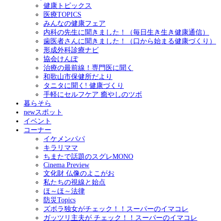
健康トピックス
医療TOPICS
みんなの健康フェア
内科の先生に聞きました！（毎日生き生き健康通信）
歯医者さんに聞きました！（口から始まる健康づくり）
形成外科診療ナビ
協会けんぽ
治療の最前線！専門医に聞く
和歌山市保健所だより
タニタに聞く! 健康づくり
手軽にセルフケア 癒やしのツボ
暮らそら
newスポット
イベント
コーナー
イケメンパパ
キラリママ
ちまたで話題のスグレMONO
Cinema Preview
文化財 仏像のよこがお
私たちの視線と始点
ほ～ほ～法律
防災Topics
ズボラ独女がチェック！！スーパーのイマコレ
ガッツリ主夫が チェック！！スーパーのイマコレ