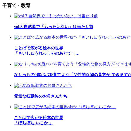
子育て・教育
vol.3 自然界で「もったいない」は当たり前
ことばで広がる絵本の世界
「さいしゅうれっしゃのあとで」…
なりっちの0歳パパを育てよう「父性的な物の見方が できます
元気な転勤族のお母さんたち
ことばで広がる絵本の世界
「ぼちぼち いこか 」