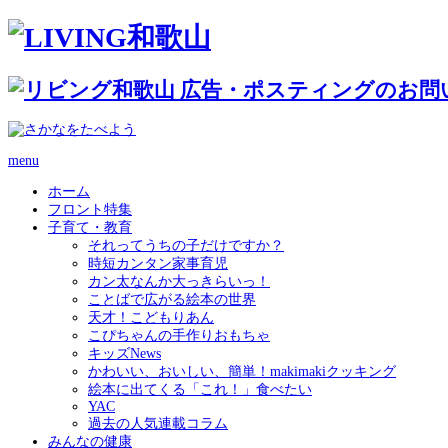
menu
ホーム
フロント特集
子育て・教育
それってうちの子だけですか？
時短カンタン家事育児
カン太なんか大っきらいっ！
ことばで広がる絵本の世界
天才！こどもりあん
こぴちゃんの手作りおもちゃ
キッズNews
かわいい、おいしい、簡単！makimakiクッキング
絵本に出てくる「これ！」食べたい
YAC
過去の人気連載コラム
みんなの健康