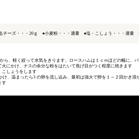
けるチーズ・・・20ｇ ●小麦粉・・・適量 ●塩・こしょう・・・適量
いてから、軽く絞って水気をきります。ロースハムは１ｃｍほどの幅に、
て火にかけ、ナスの余分な粉をはたいて焦げ目がつく程度に焼きます
・こしょうをします
にかけ、温まったら3 の卵を流し込み、最初は強火で卵を１～２回かき混
ます