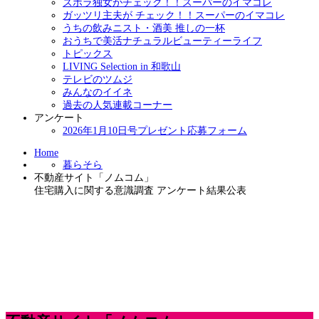
ズボラ独女がチェック！！スーパーのイマコレ
ガッツリ主夫が チェック！！スーパーのイマコレ
うちの飲みニスト・酒美 推しの一杯
おうちで美活ナチュラルビューティーライフ
トピックス
LIVING Selection in 和歌山
テレビのツムジ
みんなのイイネ
過去の人気連載コーナー
アンケート
2026年1月10日号プレゼント応募フォーム
Home
暮らそら
不動産サイト「ノムコム」
住宅購入に関する意識調査 アンケート結果公表