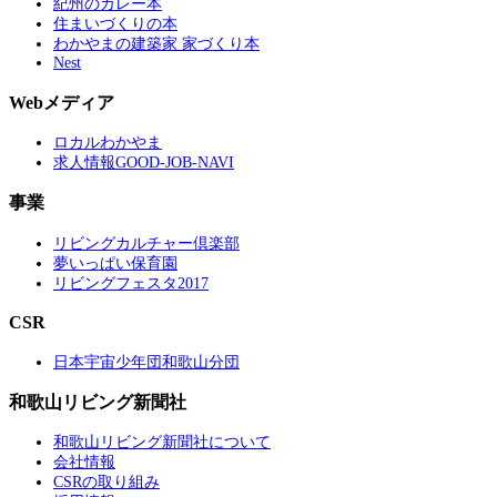
紀州のカレー本
住まいづくりの本
わかやまの建築家 家づくり本
Nest
Webメディア
ロカルわかやま
求人情報GOOD-JOB-NAVI
事業
リビングカルチャー倶楽部
夢いっぱい保育園
リビングフェスタ2017
CSR
日本宇宙少年団和歌山分団
和歌山リビング新聞社
和歌山リビング新聞社について
会社情報
CSRの取り組み