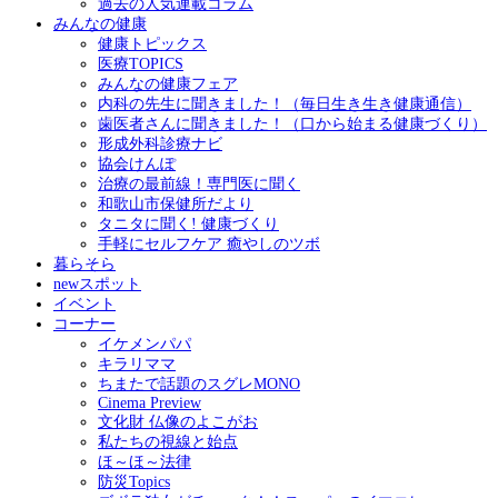
過去の人気連載コラム
みんなの健康
健康トピックス
医療TOPICS
みんなの健康フェア
内科の先生に聞きました！（毎日生き生き健康通信）
歯医者さんに聞きました！（口から始まる健康づくり）
形成外科診療ナビ
協会けんぽ
治療の最前線！専門医に聞く
和歌山市保健所だより
タニタに聞く! 健康づくり
手軽にセルフケア 癒やしのツボ
暮らそら
newスポット
イベント
コーナー
イケメンパパ
キラリママ
ちまたで話題のスグレMONO
Cinema Preview
文化財 仏像のよこがお
私たちの視線と始点
ほ～ほ～法律
防災Topics