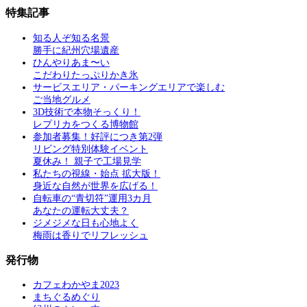
特集記事
知る人ぞ知る名景
勝手に紀州穴場遺産
ひんやりあま〜い
こだわりたっぷりかき氷
サービスエリア・パーキングエリアで楽しむ
ご当地グルメ
3D技術で本物そっくり！
レプリカをつくる博物館
参加者募集！好評につき第2弾
リビング特別体験イベント
夏休み！ 親子で工場見学
私たちの視線・始点 拡大版！
身近な自然が世界を広げる！
自転車の“青切符”運用3カ月
あなたの運転大丈夫？
ジメジメな日も心地よく
梅雨は香りでリフレッシュ
発行物
カフェわかやま2023
まちぐるめぐり