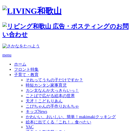
menu
ホーム
フロント特集
子育て・教育
それってうちの子だけですか？
時短カンタン家事育児
カン太なんか大っきらいっ！
ことばで広がる絵本の世界
天才！こどもりあん
こぴちゃんの手作りおもちゃ
キッズNews
かわいい、おいしい、簡単！makimakiクッキング
絵本に出てくる「これ！」食べたい
YAC