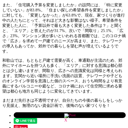
また、「住宅購入予算を変更しましたか」の設問には、「特に変更
していない」が83.8%。「住まい探しの希望条件を変更しましたか」
に対しても、「変更しなかった」が63.8%で、現在、家づくりが進行
中の人たちにとって、それほど大きな影響はない様子。希望条件を
変更した人に、「予算以外で最も大きく変更した条件は？」と聞く
と、「エリア」と答えたのが31.7%、次いで「間取り」25.1%、「広
さ」23%。マンション派が多いといわれる首都圏では、このコロナ禍
で「広さ」を求めて一戸建てのニーズが高まり、また、テレワーク
の導入もあってか、郊外での暮らしを望む声が増えているようで
す。
和歌山では、もともと戸建て需要が高く、車通勤が主流のため、郊
外にマイホームを持つ人も多く、「エリア」に対する意識は都心部
とは少し違いますが、間取り、広さへの意識変化は同様と考えられ
ます。玄関から近い場所に手洗い洗面の設置、テレワークや子ども
のオンライン学習を意識した個のスペース、おうち時間をより有意
義にするバルコニーや庭など、コロナ禍において住空間に求める要
望は都心も地方も同じように変化してきています。
まだまだ先行きは不透明ですが、自分たちの今後の暮らしをしっか
り見据え、無理のない資金計画で、後悔のない家づくりを！
Post
Save