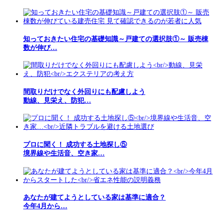
知っておきたい住宅の基礎知識～戸建ての選択肢①～ 販売棟
数が伸び…
間取りだけでなく外回りにも配慮しよう
動線、見栄え、防犯…
プロに聞く！ 成功する土地探し⑤
境界線や生活音、空き家…
あなたが建てようとしている家は基準に適合？
今年4月から…