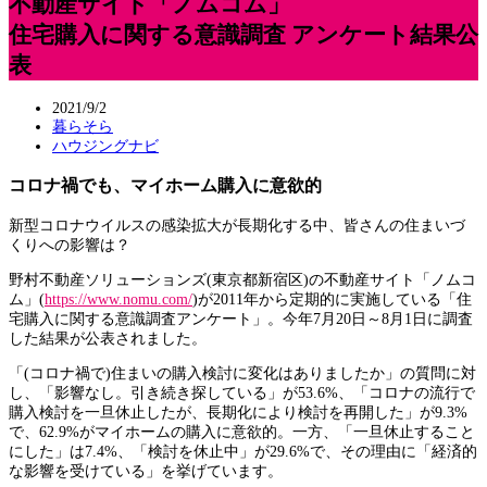
不動産サイト「ノムコム」
住宅購入に関する意識調査 アンケート結果公
表
2021/9/2
暮らそら
ハウジングナビ
コロナ禍でも、マイホーム購入に意欲的
新型コロナウイルスの感染拡大が長期化する中、皆さんの住まいづ
くりへの影響は？
野村不動産ソリューションズ(東京都新宿区)の不動産サイト「ノムコ
ム」(
https://www.nomu.com/
)が2011年から定期的に実施している「住
宅購入に関する意識調査アンケート」。今年7月20日～8月1日に調査
した結果が公表されました。
「(コロナ禍で)住まいの購入検討に変化はありましたか」の質問に対
し、「影響なし。引き続き探している」が53.6%、「コロナの流行で
購入検討を一旦休止したが、長期化により検討を再開した」が9.3%
で、62.9%がマイホームの購入に意欲的。一方、「一旦休止すること
にした」は7.4%、「検討を休止中」が29.6%で、その理由に「経済的
な影響を受けている」を挙げています。