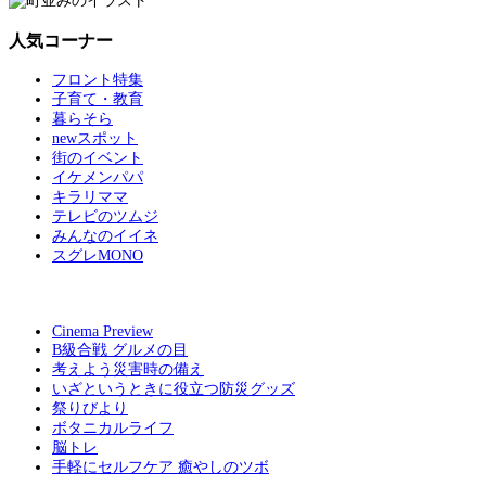
人気コーナー
フロント特集
子育て・教育
暮らそら
newスポット
街のイベント
イケメンパパ
キラリママ
テレビのツムジ
みんなのイイネ
スグレMONO
Cinema Preview
B級合戦 グルメの目
考えよう災害時の備え
いざというときに役立つ防災グッズ
祭りびより
ボタニカルライフ
脳トレ
手軽にセルフケア 癒やしのツボ