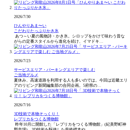
2026/7/30
ひんやりあま〜い
こだわりたっぷりかき氷
あつ～い夏の風物詩・かき氷。シロップをかけて味わう昔な
がらの定番スタイルから進化を続け、イマドキ…
2026/7/23
サービスエリア・パーキングエリアで楽しむ
ご当地グルメ
夏休み、高速道路を利用する人も多いのでは。今回は近畿エリ
アのリビング新聞編集部の合同企画。5府県の…
2026/7/16
3D技術で本物そっくり！
レプリカをつくる博物館
昨年10月に開館した「レプリカをつくる博物館」(紀美野町神
野市場)。3D技術を駆使した骨格標本や…