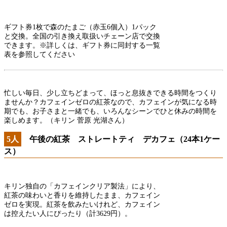
ギフト券1枚で森のたまご（赤玉6個入）1パック
と交換。全国の引き換え取扱いチェーン店で交換
できます。※詳しくは、ギフト券に同封する一覧
表を参照してください
忙しい毎日、少し立ちどまって、ほっと息抜きできる時間をつくり
ませんか？カフェインゼロの紅茶なので、カフェインが気になる時
期でも、お子さまと一緒でも、いろんなシーンでひと休みの時間を
楽しめます。（キリン 菅原 光湖さん）
5人
午後の紅茶 ストレートティ デカフェ（24本1ケー
ス）
キリン独自の「カフェインクリア製法」により、
紅茶の味わいと香りを維持したまま、カフェイン
ゼロを実現。紅茶を飲みたいけれど、カフェイン
は控えたい人にぴったり（計3629円）。