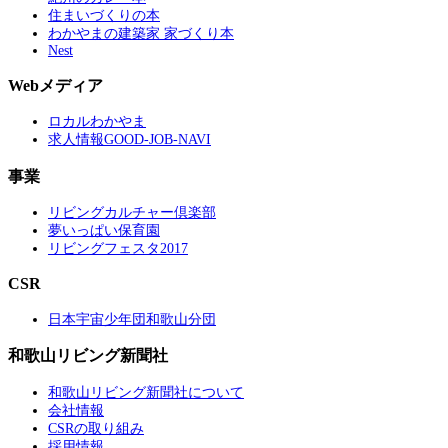
住まいづくりの本
わかやまの建築家 家づくり本
Nest
Webメディア
ロカルわかやま
求人情報GOOD-JOB-NAVI
事業
リビングカルチャー倶楽部
夢いっぱい保育園
リビングフェスタ2017
CSR
日本宇宙少年団和歌山分団
和歌山リビング新聞社
和歌山リビング新聞社について
会社情報
CSRの取り組み
採用情報