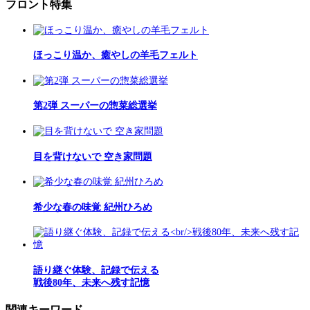
フロント特集
ほっこり温か、癒やしの羊毛フェルト
第2弾 スーパーの惣菜総選挙
目を背けないで 空き家問題
希少な春の味覚 紀州ひろめ
語り継ぐ体験、記録で伝える
戦後80年、未来へ残す記憶
関連キーワード