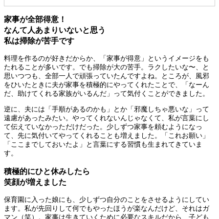
家事が全部得意！
なんて人あまりいないと思う
私は掃除が苦手です
料理を作るのが好きだからか、「家事が得意」というイメージをも
たれることが多いです。でも掃除が大の苦手。ラクしたいな〜、と
思いつつも、全部一人で頑張っていたんですよね。ところが、風邪
をひいたときに夫が家事を積極的にやってくれたことで、「なーん
だ、助けてくれる家族がいるんだ」って気付くことができました。
逆に、夫には「手順があるのかも」とか「邪魔しちゃ悪いな」って
遠慮があったみたい。やってくれないんじゃなくて、私が言葉にし
て伝えていなかっただけだった。少しずつ家事を頼むようになっ
て、先に気付いてやってくれることも増えました。「これお願い」
「ここまでしておいたよ」と言葉にする習慣も生まれてきていま
す。
積極的にひと休みしたら
笑顔が増えました
保育園に入った娘にも、少しずつ自分のことをさせるようにしてい
ます。私が先回りして何でもやったほうが楽なんだけど、それはガ
マン（笑）。家事は生きていくために必要なスキルだから、子ども