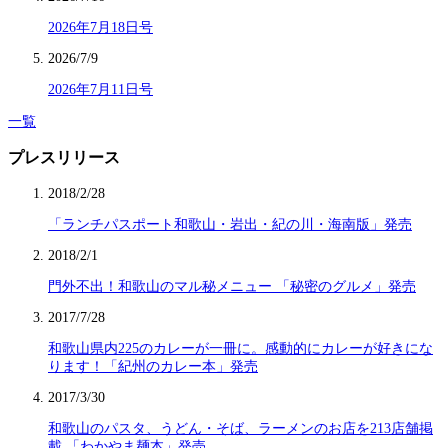
2026年7月18日号
2026/7/9
2026年7月11日号
一覧
プレスリリース
2018/2/28
「ランチパスポート和歌山・岩出・紀の川・海南版」発売
2018/2/1
門外不出！和歌山のマル秘メニュー 「秘密のグルメ」発売
2017/7/28
和歌山県内225のカレーが一冊に。感動的にカレーが好きにな
ります！「紀州のカレー本」発売
2017/3/30
和歌山のパスタ、うどん・そば、ラーメンのお店を213店舗掲
載 「わかやま麺本」発売