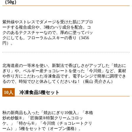
（50g）
紫外線やストレスでダメージを受けた肌にアプロ
ーチする複合成分や、3種のハリ成分を配合。コ
クのあるテクスチャーなので、厚めに塗ってパッ
クにしても。フローラルムスキーの香り（3456
円）。
北海道産の一等米を使い、新製法で香ばしさがアップした「焼おに
ぎり」や、ベルギー産チョコレートを使った「今川焼」など、素材
や作り方にこだわった冷凍食品です。電子レンジで簡単に調理でき
るので、時短でひと休みしてくださいね！（蕪山 亮介さん）
10人
冷凍食品5種セット
秋の新商品も入った「焼おにぎり10個入」「本格
炒め炒飯®」「匠御菜®特製クリームコロッ
ケ。」「特から®」「今川焼（チョコレートクリ
ーム）」5種をセットで（オープン価格）。