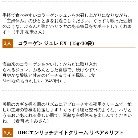
手軽で食べやすいコラーゲンジュレをお召し上がりになりながら、
「主婦休み」のひとときをお過ごしください。ぐっすり眠った翌朝
のような、ぷるんと弾むハリツヤのある毎日をサポートしてくれま
す！（平井 祐未さん）
2人
コラーゲン ジュレ EX（15g×30袋）
海由来のコラーゲンをおいしくからだに取り入れ
られるジュレ。ぷるんとした食感で、続けやすい
爽やかな酸味と甘みのピーチ＆ライチ風味。1食
5kcalなのもうれしい（6480円）。
美肌のカギを握る肌のリズムにアプローチする夜用クリームで、忙
しい主婦の皆様を応援します！ぐっすり寝た翌日のような、ハリと
うるおいあふれる美しい肌で、素敵な主婦休みを楽しんでください
ね。（岩間 めぐみさん）
5人
DHCエンリッチナイトクリーム リペア＆リフト