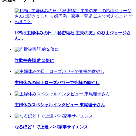
1/25は主婦休みの日 「秘密結社 主夫の友」の杉山ジョージさ
ん…
詐欺被害額 約２倍に
主婦休みの日！ローズパワーで究極の癒やし
主婦休みスペシャルインタビュー 東尾理子さん
なるほど！で上達 パパ家事サイエンス