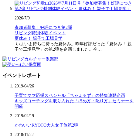
2026/7/9
参加者募集！好評につき第2弾
リビング特別体験イベント
夏休み！ 親子で工場見学
いよいよ待ちに待った夏休み。昨年好評だった「夏休み！ 親
子で工場見学」の第2弾を企画しました。今…
イベントレポート
2019/04/26
子育てママ応援スペシャル「ちゃぁるず」の特集連動企画
キッズコーチングを取り入れた「ほめ方・叱り方」セミナーを
開催
2019/02/19
かわいいKYOTO大人女子旅第2弾
2018/11/22