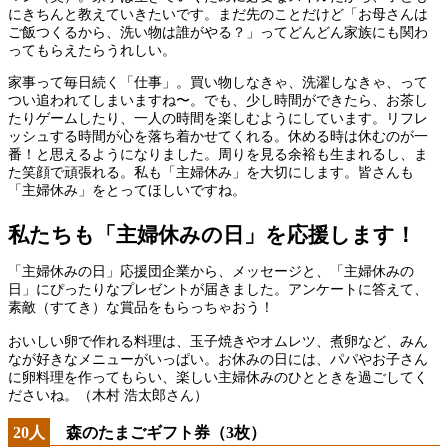
にきちんと教えていきたいです。まだ先のことだけど「お母さんは
ご飯つくるから、洗い物は誰がやる？」ってどんどん家族にも関わ
ってもらえたらうれしい。
家事って毎日続く「仕事」。買い物しなきゃ、洗濯しなきゃ、って
つい追われてしまいますね〜。でも、少し時間ができたら、お茶し
たりゲームしたり、一人の時間を楽しむようにしています。リフレ
ッシュする時間が心を落ち着かせてくれる。休める時は休むのが一
番！と思えるようになりました。周りを見る余裕も生まれるし、ま
た笑顔で頑張れる。私も「主婦休み」を大切にします。皆さんも
「主婦休み」をとってほしいですね。
私たちも「主婦休みの日」を応援します！
「主婦休みの日」応援団企業から、メッセージと、「主婦休みの
日」にぴったりなプレゼントが届きました。アンケートに答えて、
素敵（すてき）な賞品をもらっちゃおう！
おいしい卵で作れる料理は、玉子焼きやオムレツ、煮卵など、みん
なが好きなメニューがいっぱい。お休みの日には、パパやお子さん
に卵料理を作ってもらい、楽しい主婦休みのひとときを過ごしてく
ださいね。（木村 浩太郎さん）
20人
森のたまごギフト券（3枚）