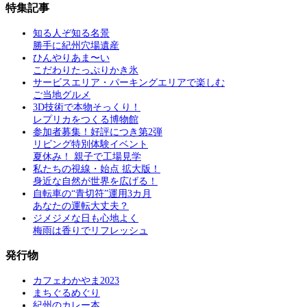
特集記事
知る人ぞ知る名景
勝手に紀州穴場遺産
ひんやりあま〜い
こだわりたっぷりかき氷
サービスエリア・パーキングエリアで楽しむ
ご当地グルメ
3D技術で本物そっくり！
レプリカをつくる博物館
参加者募集！好評につき第2弾
リビング特別体験イベント
夏休み！ 親子で工場見学
私たちの視線・始点 拡大版！
身近な自然が世界を広げる！
自転車の“青切符”運用3カ月
あなたの運転大丈夫？
ジメジメな日も心地よく
梅雨は香りでリフレッシュ
発行物
カフェわかやま2023
まちぐるめぐり
紀州のカレー本