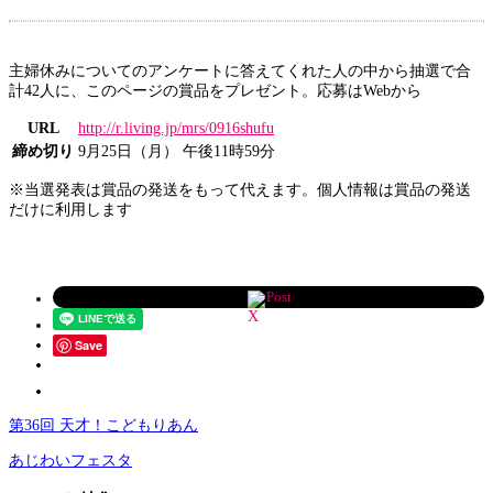
主婦休みについてのアンケートに答えてくれた人の中から抽選で合
計42人に、このページの賞品をプレゼント。応募はWebから
URL
http://r.living.jp/mrs/0916shufu
締め切り
9月25日（月） 午後11時59分
※当選発表は賞品の発送をもって代えます。個人情報は賞品の発送
だけに利用します
Post
Save
第36回 天才！こどもりあん
あじわいフェスタ