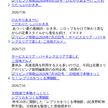
2026/7/30
ひんやりあま〜い
こだわりたっぷりかき氷
あつ～い夏の風物詩・かき氷。シロップをかけて味わう昔な
がらの定番スタイルから進化を続け、イマドキ…
2026/7/23
サービスエリア・パーキングエリアで楽しむ
ご当地グルメ
夏休み、高速道路を利用する人も多いのでは。今回は近畿エリ
アのリビング新聞編集部の合同企画。5府県の…
2026/7/16
3D技術で本物そっくり！
レプリカをつくる博物館
昨年10月に開館した「レプリカをつくる博物館」(紀美野町神
野市場)。3D技術を駆使した骨格標本や…