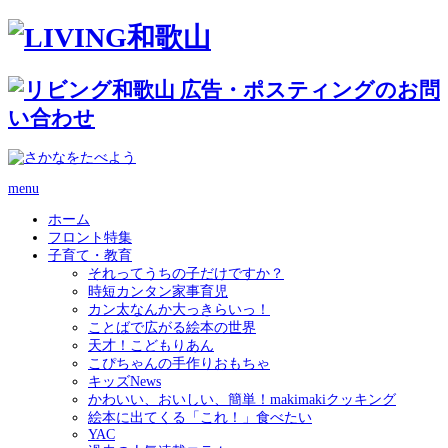
menu
ホーム
フロント特集
子育て・教育
それってうちの子だけですか？
時短カンタン家事育児
カン太なんか大っきらいっ！
ことばで広がる絵本の世界
天才！こどもりあん
こぴちゃんの手作りおもちゃ
キッズNews
かわいい、おいしい、簡単！makimakiクッキング
絵本に出てくる「これ！」食べたい
YAC