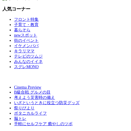
人気コーナー
フロント特集
子育て・教育
暮らそら
newスポット
街のイベント
イケメンパパ
キラリママ
テレビのツムジ
みんなのイイネ
スグレMONO
Cinema Preview
B級合戦 グルメの目
考えよう災害時の備え
いざというときに役立つ防災グッズ
祭りびより
ボタニカルライフ
脳トレ
手軽にセルフケア 癒やしのツボ