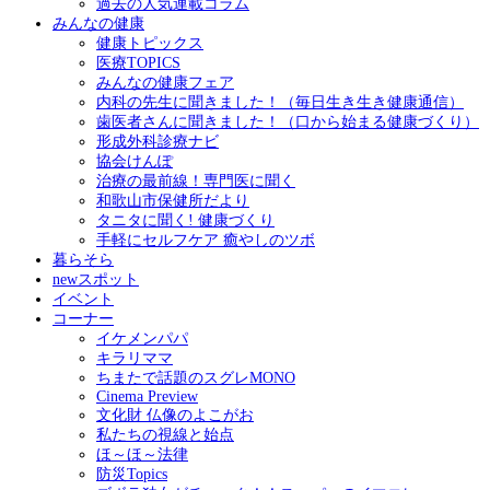
過去の人気連載コラム
みんなの健康
健康トピックス
医療TOPICS
みんなの健康フェア
内科の先生に聞きました！（毎日生き生き健康通信）
歯医者さんに聞きました！（口から始まる健康づくり）
形成外科診療ナビ
協会けんぽ
治療の最前線！専門医に聞く
和歌山市保健所だより
タニタに聞く! 健康づくり
手軽にセルフケア 癒やしのツボ
暮らそら
newスポット
イベント
コーナー
イケメンパパ
キラリママ
ちまたで話題のスグレMONO
Cinema Preview
文化財 仏像のよこがお
私たちの視線と始点
ほ～ほ～法律
防災Topics