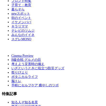
フロント特集
子育て・教育
暮らそら
newスポット
街のイベント
イケメンパパ
キラリママ
テレビのツムジ
みんなのイイネ
スグレMONO
Cinema Preview
B級合戦 グルメの目
考えよう災害時の備え
いざというときに役立つ防災グッズ
祭りびより
ボタニカルライフ
脳トレ
手軽にセルフケア 癒やしのツボ
特集記事
知る人ぞ知る名景