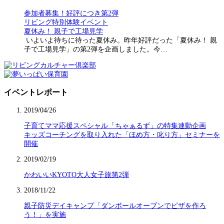
参加者募集！好評につき第2弾
リビング特別体験イベント
夏休み！ 親子で工場見学
いよいよ待ちに待った夏休み。昨年好評だった「夏休み！ 親
子で工場見学」の第2弾を企画しました。今…
イベントレポート
2019/04/26
子育てママ応援スペシャル「ちゃぁるず」の特集連動企画
キッズコーチングを取り入れた「ほめ方・叱り方」セミナーを
開催
2019/02/19
かわいいKYOTO大人女子旅第2弾
2018/11/22
親子防災デイキャンプ「ダンボールオーブンでピザを作ろ
う！」を実施