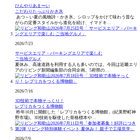
ひんやりあま〜い
こだわりたっぷりかき氷
あつ～い夏の風物詩・かき氷。シロップをかけて味わう昔な
がらの定番スタイルから進化を続け、イマドキ…
2026/7/23
サービスエリア・パーキングエリアで楽しむ
ご当地グルメ
夏休み、高速道路を利用する人も多いのでは。今回は近畿エリ
アのリビング新聞編集部の合同企画。5府県の…
2026/7/16
3D技術で本物そっくり！
レプリカをつくる博物館
昨年10月に開館した「レプリカをつくる博物館」(紀美野町神
野市場)。3D技術を駆使した骨格標本や…
2026/7/9