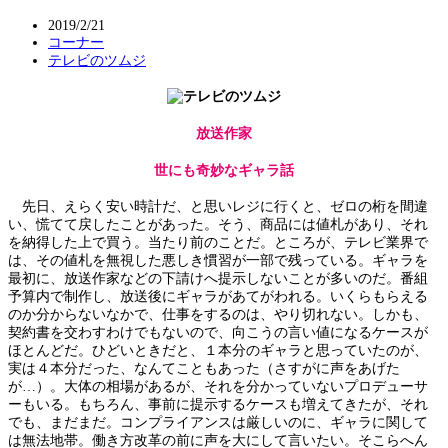
2019/2/21
コーナー
テレビのツムジ
放送作家
世にも奇妙なギャラ話
先日、えらく安い時計だ、と思いレジに行くと、ゼロの桁を間違
い、慌てて戻したことがあった。そう、商品には値札があり、それ
を納得した上で買う。当たり前のことだ。ところが、テレビ業界で
は、その値札を無視した悪しき慣習が一部で残っている。ギャラを
最初に、放送作家などの下請けへ提示しないことが多いのだ。番組
予算内で制作し、放送後にギャラがあてがわれる。いくらもらえる
のか分からないなかで、仕事をするのは、やり切れない。しかも、
契約書を交わすわけでもないので、向こうの言い値になるケースが
ほとんどだ。ひどいときだと、１本分のギャラと思っていたのが、
実は４本分だった、なんてこともあった（さすがに声をあげた
が…）。大体の相場があるが、それを分かっていないプロデューサ
ーもいる。もちろん、事前に提示するケースも増えてきたが、それ
でも、まだまだ。コンプライアンスは厳しいのに、ギャラに関して
は無法地帯。働き方改革の前に声を大にして言いたい。そこらへん