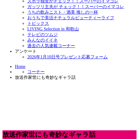
ズボラ独女がチェック！！スーパーのイマコレ
ガッツリ主夫が チェック！！スーパーのイマコレ
うちの飲みニスト・酒美 推しの一杯
おうちで美活ナチュラルビューティーライフ
トピックス
LIVING Selection in 和歌山
テレビのツムジ
みんなのイイネ
過去の人気連載コーナー
アンケート
2026年1月10日号プレゼント応募フォーム
Home
コーナー
放送作家世にも奇妙なギャラ話
放送作家世にも奇妙なギャラ話