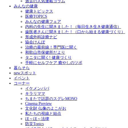
過去の人気連載コラム
みんなの健康
健康トピックス
医療TOPICS
みんなの健康フェア
内科の先生に聞きました！（毎日生き生き健康通信）
歯医者さんに聞きました！（口から始まる健康づくり）
形成外科診療ナビ
協会けんぽ
治療の最前線！専門医に聞く
和歌山市保健所だより
タニタに聞く! 健康づくり
手軽にセルフケア 癒やしのツボ
暮らそら
newスポット
イベント
コーナー
イケメンパパ
キラリママ
ちまたで話題のスグレMONO
Cinema Preview
文化財 仏像のよこがお
私たちの視線と始点
ほ～ほ～法律
防災Topics