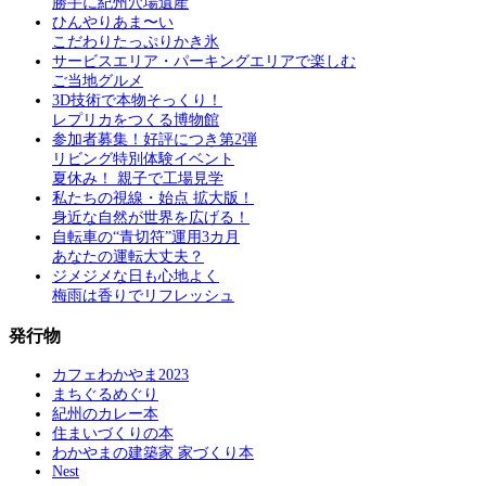
勝手に紀州穴場遺産
ひんやりあま〜い
こだわりたっぷりかき氷
サービスエリア・パーキングエリアで楽しむ
ご当地グルメ
3D技術で本物そっくり！
レプリカをつくる博物館
参加者募集！好評につき第2弾
リビング特別体験イベント
夏休み！ 親子で工場見学
私たちの視線・始点 拡大版！
身近な自然が世界を広げる！
自転車の“青切符”運用3カ月
あなたの運転大丈夫？
ジメジメな日も心地よく
梅雨は香りでリフレッシュ
発行物
カフェわかやま2023
まちぐるめぐり
紀州のカレー本
住まいづくりの本
わかやまの建築家 家づくり本
Nest