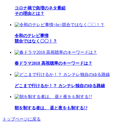
コロナ禍で急増のネタ番組
その理由とは？
令和のテレビ事情
競合ではなく〇〇！？
春ドラマ2018 高視聴率のキーワードは？
どこまで行けるか！？ カンテレ独自のゆる路線
朝を制する者は、 昼と夜をも制する!?
トップページに戻る