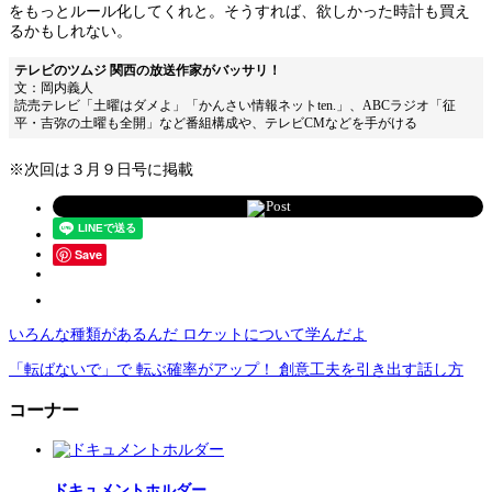
をもっとルール化してくれと。そうすれば、欲しかった時計も買え
るかもしれない。
テレビのツムジ 関西の放送作家がバッサリ！
文：岡内義人
読売テレビ「土曜はダメよ」「かんさい情報ネットten.」、ABCラジオ「征
平・吉弥の土曜も全開」など番組構成や、テレビCMなどを手がける
※次回は３月９日号に掲載
Post
Save
いろんな種類があるんだ ロケットについて学んだよ
「転ばないで」で 転ぶ確率がアップ！ 創意工夫を引き出す話し方
コーナー
ドキュメントホルダー