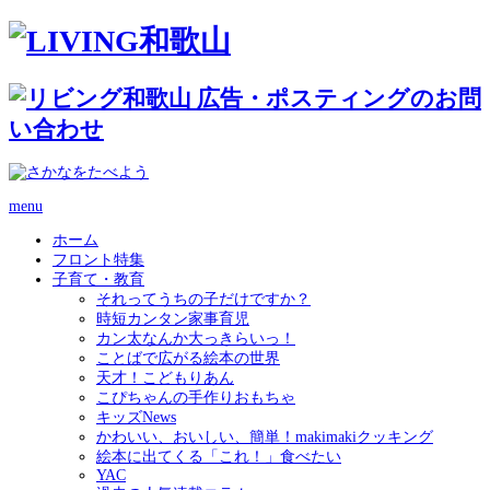
menu
ホーム
フロント特集
子育て・教育
それってうちの子だけですか？
時短カンタン家事育児
カン太なんか大っきらいっ！
ことばで広がる絵本の世界
天才！こどもりあん
こぴちゃんの手作りおもちゃ
キッズNews
かわいい、おいしい、簡単！makimakiクッキング
絵本に出てくる「これ！」食べたい
YAC