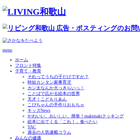
menu
ホーム
フロント特集
子育て・教育
それってうちの子だけですか？
時短カンタン家事育児
カン太なんか大っきらいっ！
ことばで広がる絵本の世界
天才！こどもりあん
こぴちゃんの手作りおもちゃ
キッズNews
かわいい、おいしい、簡単！makimakiクッキング
絵本に出てくる「これ！」食べたい
YAC
過去の人気連載コラム
みんなの健康