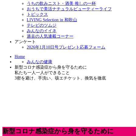
うちの飲みニスト・酒美 推しの一杯
おうちで美活ナチュラルビューティーライフ
トピックス
LIVING Selection in 和歌山
テレビのツムジ
みんなのイイネ
過去の人気連載コーナー
アンケート
2026年1月10日号プレゼント応募フォーム
Home
みんなの健康
新型コロナ感染症から身を守るために
私たち一人一人ができること
3密を避け、手洗い、咳エチケット、換気を徹底
新型コロナ感染症から身を守るために