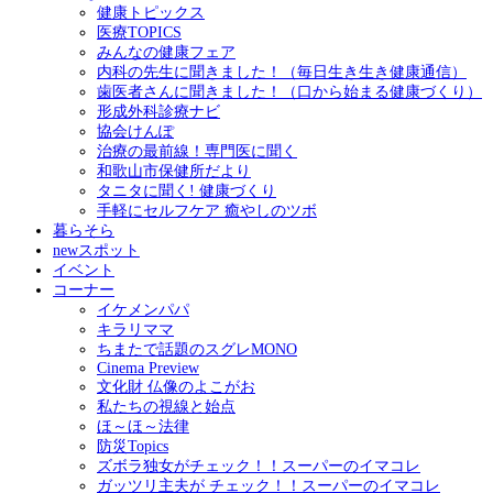
健康トピックス
医療TOPICS
みんなの健康フェア
内科の先生に聞きました！（毎日生き生き健康通信）
歯医者さんに聞きました！（口から始まる健康づくり）
形成外科診療ナビ
協会けんぽ
治療の最前線！専門医に聞く
和歌山市保健所だより
タニタに聞く! 健康づくり
手軽にセルフケア 癒やしのツボ
暮らそら
newスポット
イベント
コーナー
イケメンパパ
キラリママ
ちまたで話題のスグレMONO
Cinema Preview
文化財 仏像のよこがお
私たちの視線と始点
ほ～ほ～法律
防災Topics
ズボラ独女がチェック！！スーパーのイマコレ
ガッツリ主夫が チェック！！スーパーのイマコレ