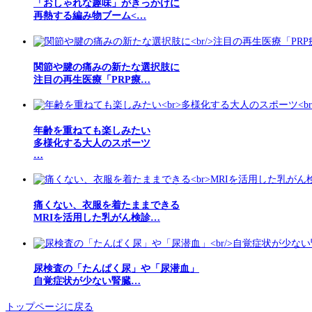
「おしゃれな趣味」がきっかけに
再熱する編み物ブーム<…
関節や腱の痛みの新たな選択肢に
注目の再生医療「PRP療…
年齢を重ねても楽しみたい
多様化する大人のスポーツ
…
痛くない、衣服を着たままできる
MRIを活用した乳がん検診…
尿検査の「たんぱく尿」や「尿潜血」
自覚症状が少ない腎臓…
トップページに戻る