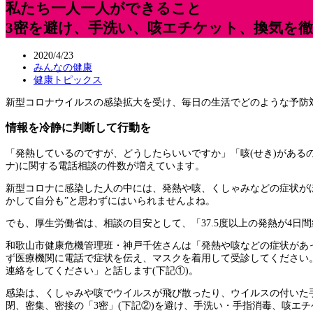
私たち一人一人ができること
3密を避け、手洗い、咳エチケット、換気を
2020/4/23
みんなの健康
健康トピックス
新型コロナウイルスの感染拡大を受け、毎日の生活でどのような予防
情報を冷静に判断して行動を
「発熱しているのですが、どうしたらいいですか」「咳(せき)がある
ナ)に関する電話相談の件数が増えています。
新型コロナに感染した人の中には、発熱や咳、くしゃみなどの症状が
かして自分も”と思わずにはいられませんよね。
でも、厚生労働省は、相談の目安として、「37.5度以上の発熱が4日
和歌山市健康危機管理班・神戸千佐さんは「発熱や咳などの症状があ
ず医療機関に電話で症状を伝え、マスクを着用して受診してください
連絡をしてください」と話します(下記①)。
感染は、くしゃみや咳でウイルスが飛び散ったり、ウイルスの付いた
閉、密集、密接の「3密」(下記②)を避け、手洗い・手指消毒、咳エ