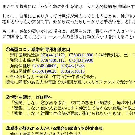
また早期収束には、不要不急の外出を避け、人と人の接触を8割減ら
しかし、自宅にこもりきりでは気分が滅入ってしまうことも。神戸さ
場所という点が大切です。外から戻ったらしっかりと手洗いを」と話
もしも、感染の疑いがある場合は、部屋を分け、看病を行う人はでき
に判断をしてください。一人一人の意識と行動が広がりを抑えること
①新型コロナ感染症 専用相談窓口
・県庁健康推進課
073(441)2170
、
073(431)1800
※24時間対応、土・
・和歌山市保健所
073(488)5112
、
073(431)9980
・海南保健所
073(482)0600
、
073(482)3786
・岩出保健所
0736(61)0020
、
0736(61)0013
※各保健所は月〜金曜、午前9時〜午後5時45分。
聴覚に障害のある人や電話での相談が難しい人はファクスで受け付
②“密”を避け、ゼロ密へ
・「密閉」しない 窓がある場合、2方向の窓を1回約数分、毎時2回
・「密集」しない 他の人と互いに手を伸ばして届かない距離(2m以
・「密接」しない 対面での会議や面談が避けられないときは、十分
③感染が疑われる人がいる場合の家庭での注意事項
・他の同居者と部屋をできるだけ分ける