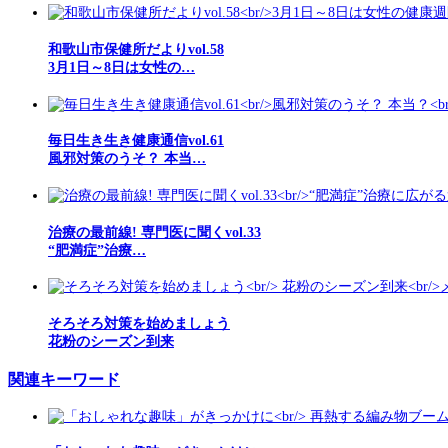
和歌山市保健所だよりvol.58
3月1日～8日は女性の…
毎日生き生き健康通信vol.61
風邪対策のうそ？ 本当…
治療の最前線! 専門医に聞くvol.33
“肥満症”治療…
そろそろ対策を始めましょう
花粉のシーズン到来
関連キーワード