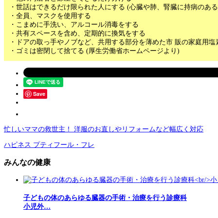
・世話はできるだけ限られた人にする (心臓や肺、腎臓に持病のある
・全員、マスクを使用する
・こまめに手洗い、アルコール消毒をする
・共有スペースを含め、定期的に換気をする
・ドアの取っ手やノブなど、共用する部分を薄めた市 販の家庭用塩
・ゴミは密閉して捨てる (厚生労働省ホームページより)
Save
忙しいママの救世主！ 洋服のお直しやリフォームなど幅広く対応
ハピネス プティフール・フレ
みんなの健康
子どもの体のあらゆる臓器の手術・治療を行う診療科
小児外…