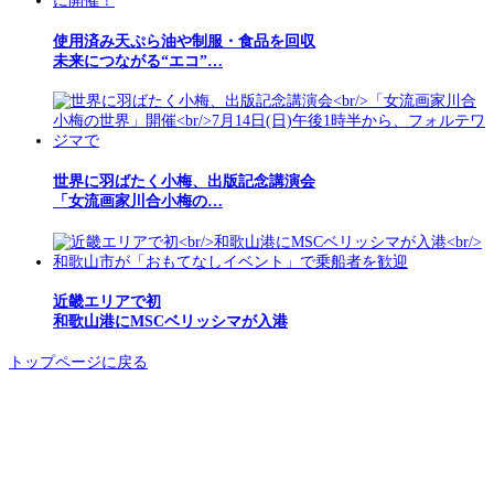
使用済み天ぷら油や制服・食品を回収
未来につながる“エコ”…
世界に羽ばたく小梅、出版記念講演会
「女流画家川合小梅の…
近畿エリアで初
和歌山港にMSCベリッシマが入港
トップページに戻る