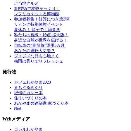
ご当地グルメ
3D技術で本物そっくり！
レプリカをつくる博物館
参加者募集！好評につき第2弾
リビング特別体験イベント
夏休み！ 親子で工場見学
私たちの視線・始点 拡大版！
身近な自然が世界を広げる！
自転車の“青切符”運用3カ月
あなたの運転大丈夫？
ジメジメな日も心地よく
梅雨は香りでリフレッシュ
発行物
カフェわかやま2023
まちぐるめぐり
紀州のカレー本
住まいづくりの本
わかやまの建築家 家づくり本
Nest
Webメディア
ロカルわかやま