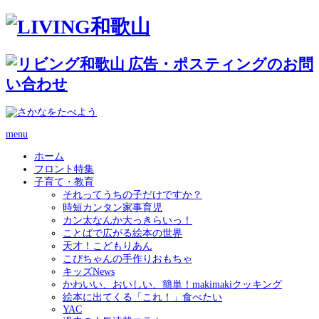
menu
ホーム
フロント特集
子育て・教育
それってうちの子だけですか？
時短カンタン家事育児
カン太なんか大っきらいっ！
ことばで広がる絵本の世界
天才！こどもりあん
こぴちゃんの手作りおもちゃ
キッズNews
かわいい、おいしい、簡単！makimakiクッキング
絵本に出てくる「これ！」食べたい
YAC