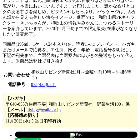
ミックス』は、飲んだ瞬間有田みかんの甘酸っぱさが口いっぱいに
広がり、本当においしいんですよ」とPRしました。豊かな香りとコ
クのある甘さを楽しめ、ビタミンCもたっぷり。パッケージは、みか
ん畑から見える美しい海をイメージ。側面では、和歌山県PRキャラ
クター・きいちゃんが、和歌山の情報やみかんにまつわるストーリ
ーを紹介しています。2020年2月下旬までの限定販売(在庫がなくなり
しだい販売終了)。
同商品(195ml、1ケース24本入り)を、読者1人にプレゼント。ハガキ
またはメールで応募を。〒住所、氏名、年齢、電話番号を明記し、
下記の宛先まで。当選発表は当選案内のはがきの発送をもって代え
ます。※商品は弊社で引き換え
和歌山リビング新聞社(月～金曜午前10時～午後6時
お問い合わせ
半)
電話番号
073(428)0281
【ハガキ】
〒640-8557(住所不要) 和歌山リビング新聞社「野菜生活100」係
【メール】
living@waila.or.jp
【応募締め切り】
11月20日(水)※当日消印有効
Post