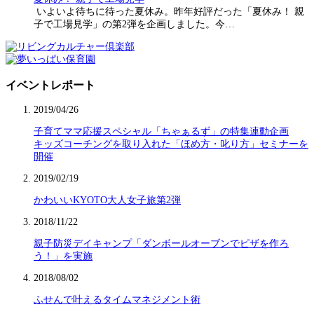
いよいよ待ちに待った夏休み。昨年好評だった「夏休み！ 親
子で工場見学」の第2弾を企画しました。今…
イベントレポート
2019/04/26
子育てママ応援スペシャル「ちゃぁるず」の特集連動企画
キッズコーチングを取り入れた「ほめ方・叱り方」セミナーを
開催
2019/02/19
かわいいKYOTO大人女子旅第2弾
2018/11/22
親子防災デイキャンプ「ダンボールオーブンでピザを作ろ
う！」を実施
2018/08/02
ふせんで叶えるタイムマネジメント術