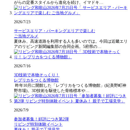
がらの定番スタイルから進化を続け、イマドキ…
2026/7/23
サービスエリア・パーキングエリアで楽しむ
ご当地グルメ
夏休み、高速道路を利用する人も多いのでは。今回は近畿エリ
アのリビング新聞編集部の合同企画。5府県の…
2026/7/16
3D技術で本物そっくり！
レプリカをつくる博物館
昨年10月に開館した「レプリカをつくる博物館」(紀美野町神
野市場)。3D技術を駆使した骨格標本や…
2026/7/9
参加者募集！好評につき第2弾
リビング特別体験イベント
夏休み！ 親子で工場見学