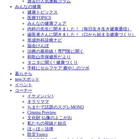
過去の人気連載コラム
みんなの健康
健康トピックス
医療TOPICS
みんなの健康フェア
内科の先生に聞きました！（毎日生き生き健康通信）
歯医者さんに聞きました！（口から始まる健康づくり）
形成外科診療ナビ
協会けんぽ
治療の最前線！専門医に聞く
和歌山市保健所だより
タニタに聞く! 健康づくり
手軽にセルフケア 癒やしのツボ
暮らそら
newスポット
イベント
コーナー
イケメンパパ
キラリママ
ちまたで話題のスグレMONO
Cinema Preview
文化財 仏像のよこがお
私たちの視線と始点
ほ～ほ～法律
防災Topics