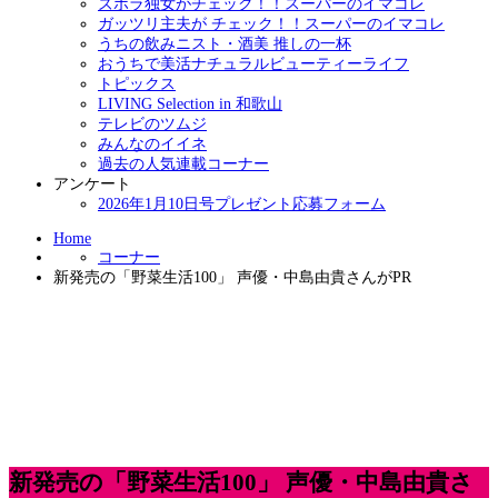
ズボラ独女がチェック！！スーパーのイマコレ
ガッツリ主夫が チェック！！スーパーのイマコレ
うちの飲みニスト・酒美 推しの一杯
おうちで美活ナチュラルビューティーライフ
トピックス
LIVING Selection in 和歌山
テレビのツムジ
みんなのイイネ
過去の人気連載コーナー
アンケート
2026年1月10日号プレゼント応募フォーム
Home
コーナー
新発売の「野菜生活100」 声優・中島由貴さんがPR
新発売の「野菜生活100」 声優・中島由貴さ