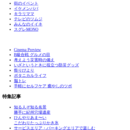
街のイベント
イケメンパパ
キラリママ
テレビのツムジ
みんなのイイネ
スグレMONO
Cinema Preview
B級合戦 グルメの目
考えよう災害時の備え
いざというときに役立つ防災グッズ
祭りびより
ボタニカルライフ
脳トレ
手軽にセルフケア 癒やしのツボ
特集記事
知る人ぞ知る名景
勝手に紀州穴場遺産
ひんやりあま〜い
こだわりたっぷりかき氷
サービスエリア・パーキングエリアで楽しむ