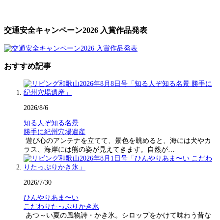
交通安全キャンペーン2026 入賞作品発表
おすすめ記事
2026/8/6
知る人ぞ知る名景
勝手に紀州穴場遺産
遊び心のアンテナを立てて、景色を眺めると、海には犬やカ
ラス、海岸には熊の姿が見えてきます。自然が…
2026/7/30
ひんやりあま〜い
こだわりたっぷりかき氷
あつ～い夏の風物詩・かき氷。シロップをかけて味わう昔な