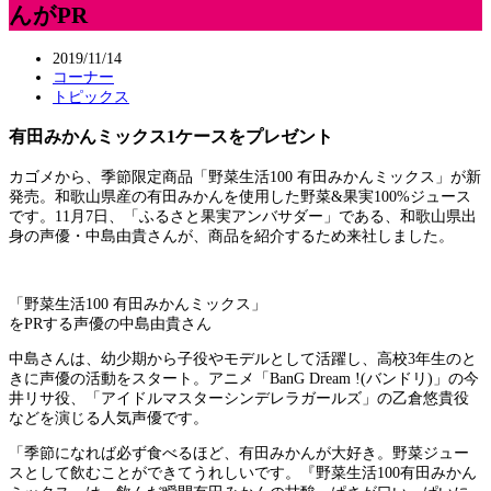
んがPR
2019/11/14
コーナー
トピックス
有田みかんミックス1ケースをプレゼント
カゴメから、季節限定商品「野菜生活100 有田みかんミックス」が新
発売。和歌山県産の有田みかんを使用した野菜&果実100%ジュース
です。11月7日、「ふるさと果実アンバサダー」である、和歌山県出
身の声優・中島由貴さんが、商品を紹介するため来社しました。
「野菜生活100 有田みかんミックス」
をPRする声優の中島由貴さん
中島さんは、幼少期から子役やモデルとして活躍し、高校3年生のと
きに声優の活動をスタート。アニメ「BanG Dream !(バンドリ)」の今
井リサ役、「アイドルマスターシンデレラガールズ」の乙倉悠貴役
などを演じる人気声優です。
「季節になれば必ず食べるほど、有田みかんが大好き。野菜ジュー
スとして飲むことができてうれしいです。『野菜生活100有田みかん