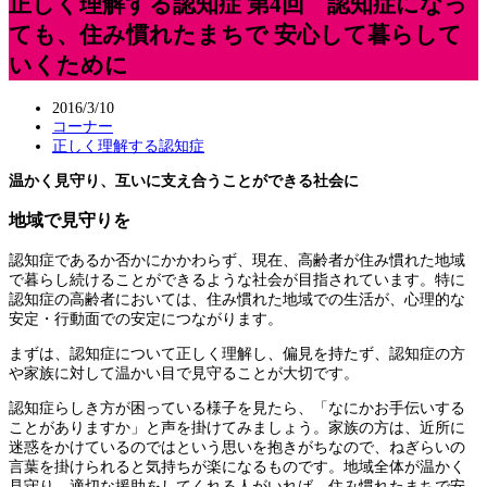
正しく理解する認知症 第4回 認知症になっ
ても、住み慣れたまちで 安心して暮らして
いくために
2016/3/10
コーナー
正しく理解する認知症
温かく見守り、互いに支え合うことができる社会に
地域で見守りを
認知症であるか否かにかかわらず、現在、高齢者が住み慣れた地域
で暮らし続けることができるような社会が目指されています。特に
認知症の高齢者においては、住み慣れた地域での生活が、心理的な
安定・行動面での安定につながります。
まずは、認知症について正しく理解し、偏見を持たず、認知症の方
や家族に対して温かい目で見守ることが大切です。
認知症らしき方が困っている様子を見たら、「なにかお手伝いする
ことがありますか」と声を掛けてみましょう。家族の方は、近所に
迷惑をかけているのではという思いを抱きがちなので、ねぎらいの
言葉を掛けられると気持ちが楽になるものです。地域全体が温かく
見守り、適切な援助をしてくれる人がいれば、住み慣れたまちで安