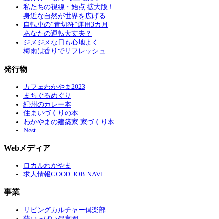
私たちの視線・始点 拡大版！
身近な自然が世界を広げる！
自転車の“青切符”運用3カ月
あなたの運転大丈夫？
ジメジメな日も心地よく
梅雨は香りでリフレッシュ
発行物
カフェわかやま2023
まちぐるめぐり
紀州のカレー本
住まいづくりの本
わかやまの建築家 家づくり本
Nest
Webメディア
ロカルわかやま
求人情報GOOD-JOB-NAVI
事業
リビングカルチャー倶楽部
夢いっぱい保育園