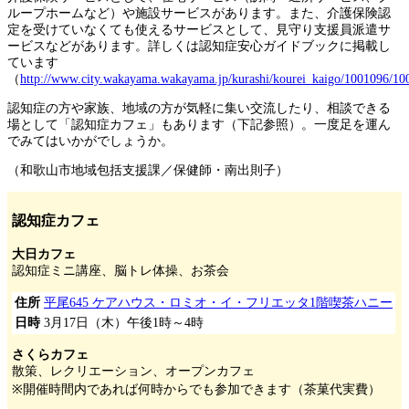
ループホームなど）や施設サービスがあります。また、介護保険認
定を受けていなくても使えるサービスとして、見守り支援員派遣サ
ービスなどがあります。詳しくは認知症安心ガイドブックに掲載し
ています
（
http://www.city.wakayama.wakayama.jp/kurashi/kourei_kaigo/1001096/1
認知症の方や家族、地域の方が気軽に集い交流したり、相談できる
場として「認知症カフェ」もあります（下記参照）。一度足を運ん
でみてはいかがでしょうか。
（和歌山市地域包括支援課／保健師・南出則子）
認知症カフェ
大日カフェ
認知症ミニ講座、脳トレ体操、お茶会
住所
平尾645 ケアハウス・ロミオ・イ・フリエッタ1階喫茶ハニー
日時
3月17日（木）午後1時～4時
さくらカフェ
散策、レクリエーション、オープンカフェ
※開催時間内であれば何時からでも参加できます（茶菓代実費）