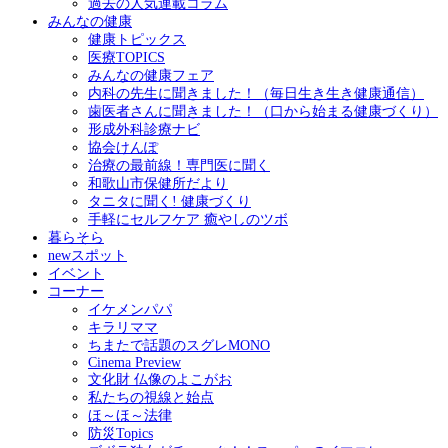
過去の人気連載コラム
みんなの健康
健康トピックス
医療TOPICS
みんなの健康フェア
内科の先生に聞きました！（毎日生き生き健康通信）
歯医者さんに聞きました！（口から始まる健康づくり）
形成外科診療ナビ
協会けんぽ
治療の最前線！専門医に聞く
和歌山市保健所だより
タニタに聞く! 健康づくり
手軽にセルフケア 癒やしのツボ
暮らそら
newスポット
イベント
コーナー
イケメンパパ
キラリママ
ちまたで話題のスグレMONO
Cinema Preview
文化財 仏像のよこがお
私たちの視線と始点
ほ～ほ～法律
防災Topics