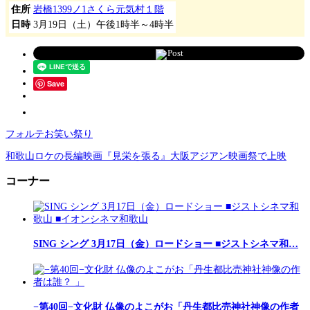
住所
岩橋1399ノ1さくら元気村１階
日時
3月19日（土）午後1時半～4時半
Post
Save
フォルテお笑い祭り
和歌山ロケの長編映画『見栄を張る』大阪アジアン映画祭で上映
コーナー
SING シング 3月17日（金）ロードショー ■ジストシネマ和…
−第40回−文化財 仏像のよこがお「丹生都比売神社神像の作者