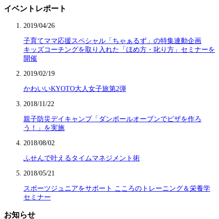
イベントレポート
2019/04/26
子育てママ応援スペシャル「ちゃぁるず」の特集連動企画
キッズコーチングを取り入れた「ほめ方・叱り方」セミナーを
開催
2019/02/19
かわいいKYOTO大人女子旅第2弾
2018/11/22
親子防災デイキャンプ「ダンボールオーブンでピザを作ろ
う！」を実施
2018/08/02
ふせんで叶えるタイムマネジメント術
2018/05/21
スポーツジュニアをサポート こころのトレーニング＆栄養学
セミナー
お知らせ