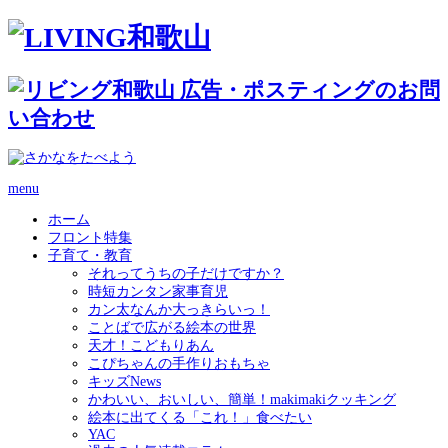
menu
ホーム
フロント特集
子育て・教育
それってうちの子だけですか？
時短カンタン家事育児
カン太なんか大っきらいっ！
ことばで広がる絵本の世界
天才！こどもりあん
こぴちゃんの手作りおもちゃ
キッズNews
かわいい、おいしい、簡単！makimakiクッキング
絵本に出てくる「これ！」食べたい
YAC