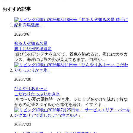
おすすめ記事
2026/8/6
知る人ぞ知る名景
勝手に紀州穴場遺産
遊び心のアンテナを立てて、景色を眺めると、海には犬やカ
ラス、海岸には熊の姿が見えてきます。自然が…
2026/7/30
ひんやりあま〜い
こだわりたっぷりかき氷
あつ～い夏の風物詩・かき氷。シロップをかけて味わう昔な
がらの定番スタイルから進化を続け、イマドキ…
2026/7/23