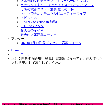
ズボラ独女がチェック！！スーパーのイマコレ
ガッツリ主夫が チェック！！スーパーのイマコレ
うちの飲みニスト・酒美 推しの一杯
おうちで美活ナチュラルビューティーライフ
トピックス
LIVING Selection in 和歌山
テレビのツムジ
みんなのイイネ
過去の人気連載コーナー
アンケート
2026年1月10日号プレゼント応募フォーム
Home
コーナー
正しく理解する認知症 第4回 認知症になっても、住み慣れた
まちで 安心して暮らしていくために