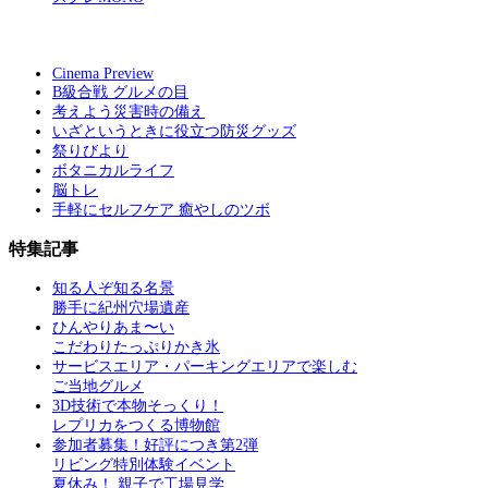
Cinema Preview
B級合戦 グルメの目
考えよう災害時の備え
いざというときに役立つ防災グッズ
祭りびより
ボタニカルライフ
脳トレ
手軽にセルフケア 癒やしのツボ
特集記事
知る人ぞ知る名景
勝手に紀州穴場遺産
ひんやりあま〜い
こだわりたっぷりかき氷
サービスエリア・パーキングエリアで楽しむ
ご当地グルメ
3D技術で本物そっくり！
レプリカをつくる博物館
参加者募集！好評につき第2弾
リビング特別体験イベント
夏休み！ 親子で工場見学