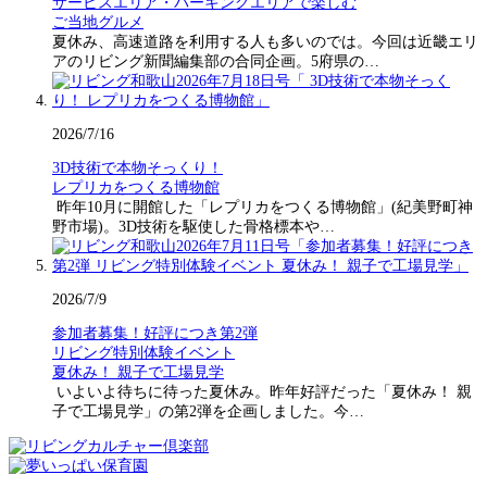
サービスエリア・パーキングエリアで楽しむ
ご当地グルメ
夏休み、高速道路を利用する人も多いのでは。今回は近畿エリ
アのリビング新聞編集部の合同企画。5府県の…
2026/7/16
3D技術で本物そっくり！
レプリカをつくる博物館
昨年10月に開館した「レプリカをつくる博物館」(紀美野町神
野市場)。3D技術を駆使した骨格標本や…
2026/7/9
参加者募集！好評につき第2弾
リビング特別体験イベント
夏休み！ 親子で工場見学
いよいよ待ちに待った夏休み。昨年好評だった「夏休み！ 親
子で工場見学」の第2弾を企画しました。今…