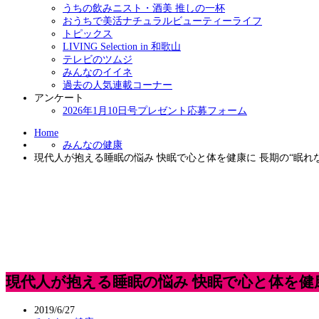
うちの飲みニスト・酒美 推しの一杯
おうちで美活ナチュラルビューティーライフ
トピックス
LIVING Selection in 和歌山
テレビのツムジ
みんなのイイネ
過去の人気連載コーナー
アンケート
2026年1月10日号プレゼント応募フォーム
Home
みんなの健康
現代人が抱える睡眠の悩み 快眠で心と体を健康に 長期の“眠れ
現代人が抱える睡眠の悩み 快眠で心と体を健
2019/6/27