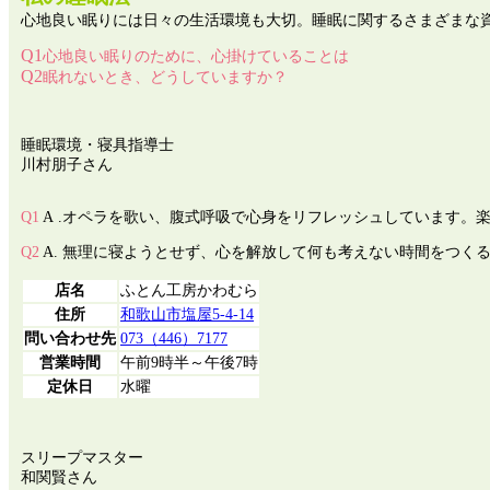
心地良い眠りには日々の生活環境も大切。睡眠に関するさまざまな
Q1
心地良い眠りのために、心掛けていることは
Q2
眠れないとき、どうしていますか？
睡眠環境・寝具指導士
川村朋子さん
Q1
A
.オペラを歌い、腹式呼吸で心身をリフレッシュしています。
Q2
A.
無理に寝ようとせず、心を解放して何も考えない時間をつくる
店名
ふとん工房かわむら
住所
和歌山市塩屋5-4-14
問い合わせ先
073（446）7177
営業時間
午前9時半～午後7時
定休日
水曜
スリープマスター
和関賢さん