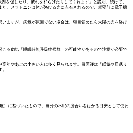
代謝を促したり、疲れを和らげたりしてくれます」と説明。続けて、
また、メラトニンは体が浴びる光に左右されるので、就寝前に電子機
思いますが、病気が原因でない場合は、朝目覚めたら太陽の光を浴び
起こる病気「睡眠時無呼吸症候群」の可能性があるので注意が必要で
中高年やあごの小さい人に多く見られます。畠医師は「眠気や居眠り
す。
尺度）に基づいたもので、自分の不眠の度合いをはかる目安として使わ