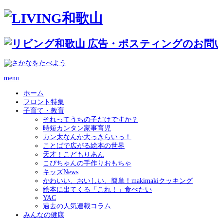
menu
ホーム
フロント特集
子育て・教育
それってうちの子だけですか？
時短カンタン家事育児
カン太なんか大っきらいっ！
ことばで広がる絵本の世界
天才！こどもりあん
こぴちゃんの手作りおもちゃ
キッズNews
かわいい、おいしい、簡単！makimakiクッキング
絵本に出てくる「これ！」食べたい
YAC
過去の人気連載コラム
みんなの健康