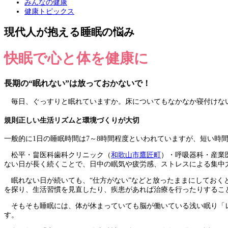
みんなの健康
健康トピックス
現代人が抱える睡眠の悩み
快眠で心と体を健康に
長期の“眠れない”は放っておかないで！
毎日、ぐっすりと眠れていますか。床についてもなかなか寝付けない
規則正しい生活リズムと環境づくりが大切
一般的に1日の睡眠時間は7～8時間程度といわれていますが、短い時
松平・畠医科歯科クリニック（
和歌山市鷹匠町
）・呼吸器科・産業
ない日が長く続くことで、日中の眠気や疲労感、ストレスによる集中
眠れない日が続いても、“仕方がない”などと放ったままにしておく
を探り、生活習慣を見直したり、疾患があれば治療を行ったりするこ
そもそも睡眠には、体が休まっていても脳が働いている浅い眠り「レ
す。