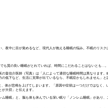
、夜中に目が覚めるなど、現代人が抱える睡眠の悩み。不眠のリスク
間でも質の良い睡眠がとれていれば、時間にこだわることはないとも…
医の畠信介医師（写真）は「人によって適切な睡眠時間は異なります。
力の低下など、生活に支障が出ているなら、不眠症かもしれません」と
と、体が悲鳴を上げてしまいます。「原因や症状は一つだけではなく、
とが大切」と伝えます。
ム睡眠」と、脳も体も休んでいる深い眠り「ノンレム睡眠」があり、