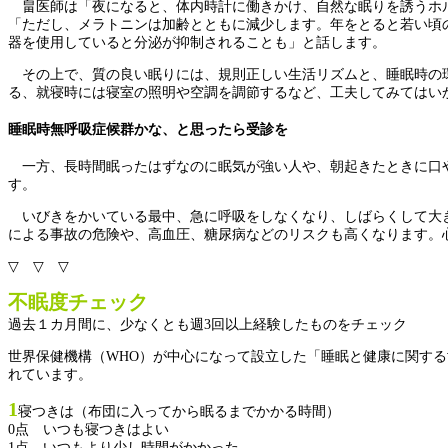
畠医師は「夜になると、体内時計に働きかけ、自然な眠りを誘うホル
「ただし、メラトニンは加齢とともに減少します。年をとると若い頃
器を使用していると分泌が抑制されることも」と話します。
その上で、質の良い眠りには、規則正しい生活リズムと、睡眠時の環
る、就寝時には寝室の照明や空調を調節するなど、工夫してみてはい
睡眠時無呼吸症候群かな、と思ったら受診を
一方、長時間眠ったはずなのに眠気が強い人や、朝起きたときに口や
す。
いびきをかいている最中、急に呼吸をしなくなり、しばらくして大き
による事故の危険や、高血圧、糖尿病などのリスクも高くなります。
▽ ▽ ▽
不眠度チェック
過去１カ月間に、少なくとも週3回以上経験したものをチェック
世界保健機構（WHO）が中心になって設立した「睡眠と健康に関す
れています。
1
寝つきは（布団に入ってから眠るまでかかる時間）
0点 いつも寝つきはよい
1点 いつもより少し時間がかかった