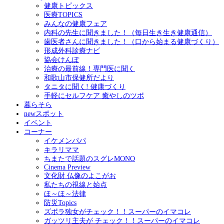
健康トピックス
医療TOPICS
みんなの健康フェア
内科の先生に聞きました！（毎日生き生き健康通信）
歯医者さんに聞きました！（口から始まる健康づくり）
形成外科診療ナビ
協会けんぽ
治療の最前線！専門医に聞く
和歌山市保健所だより
タニタに聞く! 健康づくり
手軽にセルフケア 癒やしのツボ
暮らそら
newスポット
イベント
コーナー
イケメンパパ
キラリママ
ちまたで話題のスグレMONO
Cinema Preview
文化財 仏像のよこがお
私たちの視線と始点
ほ～ほ～法律
防災Topics
ズボラ独女がチェック！！スーパーのイマコレ
ガッツリ主夫が チェック！！スーパーのイマコレ