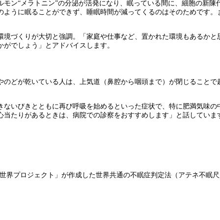
モン“メラトニン”の分泌が活発になり、眠っている間に、細胞の新陳
のように眠ることができず、睡眠時間が減ってくるのはそのためです。
境づくりが大切と強調。「家庭や仕事など、置かれた環境もあるかと
かがでしょう」とアドバイスします。
のどが乾いている人は、上気道（鼻腔から咽頭まで）が閉じることで
ないびきとともに再び呼吸を始めるといった症状で、特に肥満気味の
心当たりがあるときは、病院での診察をおすすめします」と話していま
る世界プロジェクト」が作成した世界共通の不眠症判定法（アテネ不眠