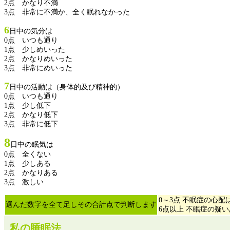
2点 かなり不満
3点 非常に不満か、全く眠れなかった
6
日中の気分は
0点 いつも通り
1点 少しめいった
2点 かなりめいった
3点 非常にめいった
7
日中の活動は（身体的及び精神的）
0点 いつも通り
1点 少し低下
2点 かなり低下
3点 非常に低下
8
日中の眠気は
0点 全くない
1点 少しある
2点 かなりある
3点 激しい
0～3点 不眠症の心配
選んだ数字を全て足しその合計点で判断します
6点以上 不眠症の疑
私の睡眠法