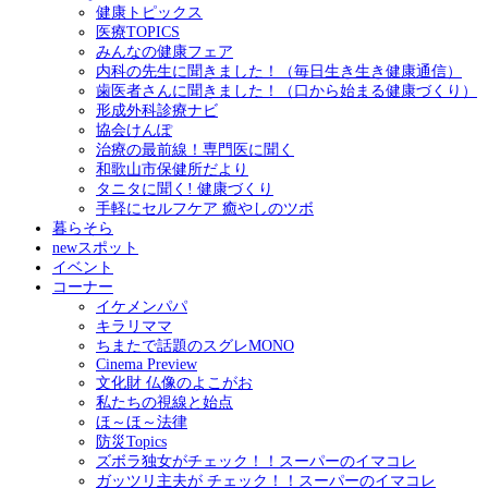
健康トピックス
医療TOPICS
みんなの健康フェア
内科の先生に聞きました！（毎日生き生き健康通信）
歯医者さんに聞きました！（口から始まる健康づくり）
形成外科診療ナビ
協会けんぽ
治療の最前線！専門医に聞く
和歌山市保健所だより
タニタに聞く! 健康づくり
手軽にセルフケア 癒やしのツボ
暮らそら
newスポット
イベント
コーナー
イケメンパパ
キラリママ
ちまたで話題のスグレMONO
Cinema Preview
文化財 仏像のよこがお
私たちの視線と始点
ほ～ほ～法律
防災Topics
ズボラ独女がチェック！！スーパーのイマコレ
ガッツリ主夫が チェック！！スーパーのイマコレ