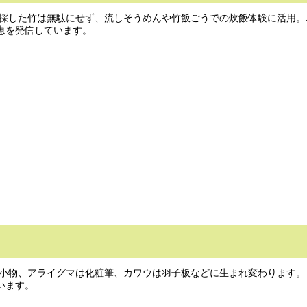
採した竹は無駄にせず、流しそうめんや竹飯ごうでの炊飯体験に活用。
恵を発信しています。
小物、アライグマは化粧筆、カワウは羽子板などに生まれ変わります。
います。