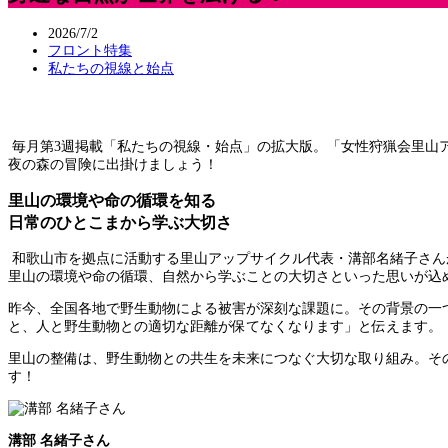
2026/7/2
フロント特集
私たちの視線と始点
毎月第3週掲載「私たちの視線・始点」の拡大版。「女性狩猟会里山
夜の森の冒険に出掛けましょう！
里山の環境や命の循環を知る
日常のひとこまから学ぶ大切さ
和歌山市を拠点に活動する里山アップサイクル代表・溝部名緒子さん
里山の環境や命の循環、自然から学ぶことの大切さといった思いが込
昨今、全国各地で野生動物による被害が深刻な課題に。その背景の一
と、人と野生動物との適切な距離が保てなくなります」と伝えます。
里山の整備は、野生動物との共生を未来につなぐ大切な取り組み。そ
す！
溝部 名緒子さん