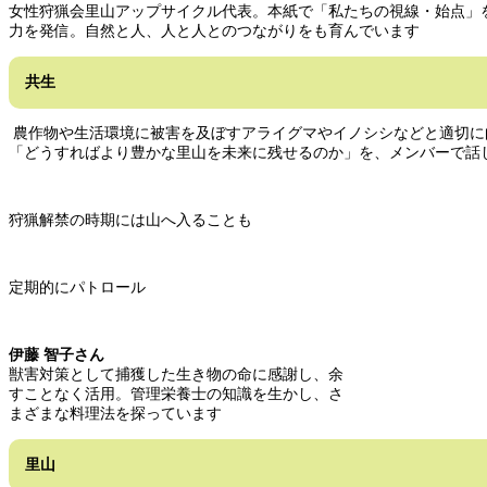
女性狩猟会里山アップサイクル代表。本紙で「私たちの視線・始点」
力を発信。自然と人、人と人とのつながりをも育んでいます
共生
農作物や生活環境に被害を及ぼすアライグマやイノシシなどと適切に
「どうすればより豊かな里山を未来に残せるのか」を、メンバーで話
狩猟解禁の時期には山へ入ることも
定期的にパトロール
伊藤 智子さん
獣害対策として捕獲した生き物の命に感謝し、余
すことなく活用。管理栄養士の知識を生かし、さ
まざまな料理法を探っています
里山