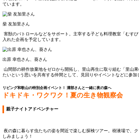
ています。
柴 友加里さん
害獣のパトロールなどをサポート。主宰する子ども料理教室「むすび
入れた企画を予定しています。
出原 幸也さん、葵さん
山間部の耕作放棄地をゼロから開拓し、里山再生に取り組む「里山果
たいという思いを共有する仲間として、見回りやイベントなどに参加
リビング和歌山の特別企画イベント！ 溝部さんと一緒に夜の森へ
ドキドキ・ワクワク！夏の生き物観察会
親子ナイトアドベンチャー
夜の森に暮らす虫たちの姿を間近で楽しむ探検ツアー。樹液場で、ク
しみましょう！