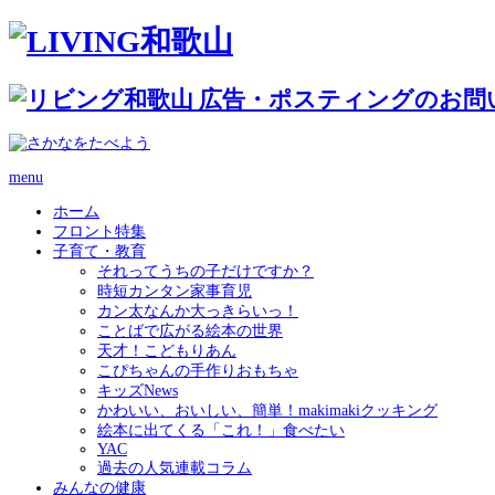
menu
ホーム
フロント特集
子育て・教育
それってうちの子だけですか？
時短カンタン家事育児
カン太なんか大っきらいっ！
ことばで広がる絵本の世界
天才！こどもりあん
こぴちゃんの手作りおもちゃ
キッズNews
かわいい、おいしい、簡単！makimakiクッキング
絵本に出てくる「これ！」食べたい
YAC
過去の人気連載コラム
みんなの健康