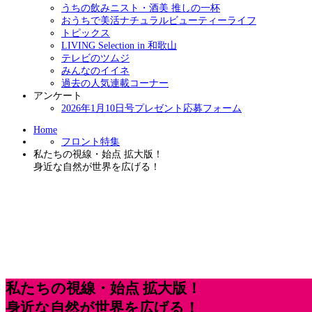
うちの飲みニスト・酒美 推しの一杯
おうちで美活ナチュラルビューティーライフ
トピックス
LIVING Selection in 和歌山
テレビのツムジ
みんなのイイネ
過去の人気連載コーナー
アンケート
2026年1月10日号プレゼント応募フォーム
Home
フロント特集
私たちの視線・始点 拡大版！
身近な自然が世界を広げる！
私たちの視線・始点 拡大版！
身近な自然が世界を広げる！