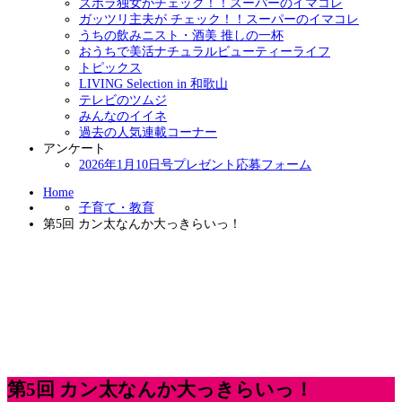
ズボラ独女がチェック！！スーパーのイマコレ
ガッツリ主夫が チェック！！スーパーのイマコレ
うちの飲みニスト・酒美 推しの一杯
おうちで美活ナチュラルビューティーライフ
トピックス
LIVING Selection in 和歌山
テレビのツムジ
みんなのイイネ
過去の人気連載コーナー
アンケート
2026年1月10日号プレゼント応募フォーム
Home
子育て・教育
第5回 カン太なんか大っきらいっ！
第5回 カン太なんか大っきらいっ！