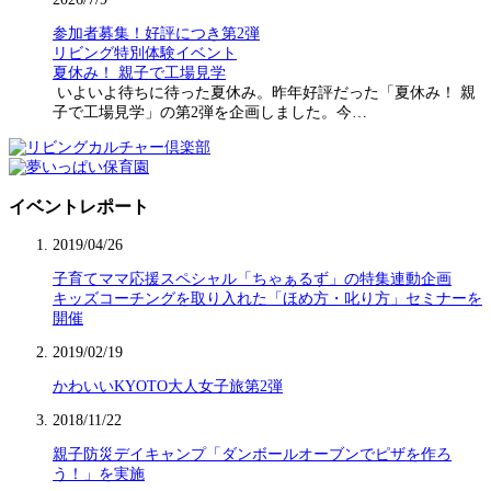
参加者募集！好評につき第2弾
リビング特別体験イベント
夏休み！ 親子で工場見学
いよいよ待ちに待った夏休み。昨年好評だった「夏休み！ 親
子で工場見学」の第2弾を企画しました。今…
イベントレポート
2019/04/26
子育てママ応援スペシャル「ちゃぁるず」の特集連動企画
キッズコーチングを取り入れた「ほめ方・叱り方」セミナーを
開催
2019/02/19
かわいいKYOTO大人女子旅第2弾
2018/11/22
親子防災デイキャンプ「ダンボールオーブンでピザを作ろ
う！」を実施