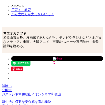
2022/2/17
子育て・教育
かん太なんか大っきらいっ！
マエオカテツヤ
和歌山市出身。漫画家でありながら、テレビやラジオなどさまざま
なメディアに出演。大阪アニメ・声優&eスポーツ専門学校・特別
講師を務める。
Post
Save
嘘喰い
公開中
ジストシネマ和歌山イオンシネマ和歌山
新生活に必要な安心感を育む秘訣