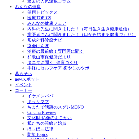
過去の人気連載コラム
みんなの健康
健康トピックス
医療TOPICS
みんなの健康フェア
内科の先生に聞きました！（毎日生き生き健康通信）
歯医者さんに聞きました！（口から始まる健康づくり）
形成外科診療ナビ
協会けんぽ
治療の最前線！専門医に聞く
和歌山市保健所だより
タニタに聞く! 健康づくり
手軽にセルフケア 癒やしのツボ
暮らそら
newスポット
イベント
コーナー
イケメンパパ
キラリママ
ちまたで話題のスグレMONO
Cinema Preview
文化財 仏像のよこがお
私たちの視線と始点
ほ～ほ～法律
防災Topics