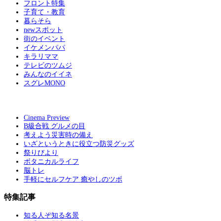
フロント特集
子育て・教育
暮らそら
newスポット
街のイベント
イケメンパパ
キラリママ
テレビのツムジ
みんなのイイネ
スグレMONO
Cinema Preview
B級合戦 グルメの目
考えよう災害時の備え
いざというときに役立つ防災グッズ
祭りびより
ボタニカルライフ
脳トレ
手軽にセルフケア 癒やしのツボ
特集記事
知る人ぞ知る名景