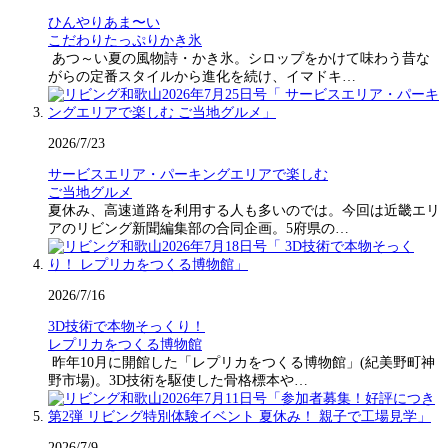
ひんやりあま〜い
こだわりたっぷりかき氷
あつ～い夏の風物詩・かき氷。シロップをかけて味わう昔な
がらの定番スタイルから進化を続け、イマドキ…
2026/7/23
サービスエリア・パーキングエリアで楽しむ
ご当地グルメ
夏休み、高速道路を利用する人も多いのでは。今回は近畿エリ
アのリビング新聞編集部の合同企画。5府県の…
2026/7/16
3D技術で本物そっくり！
レプリカをつくる博物館
昨年10月に開館した「レプリカをつくる博物館」(紀美野町神
野市場)。3D技術を駆使した骨格標本や…
2026/7/9