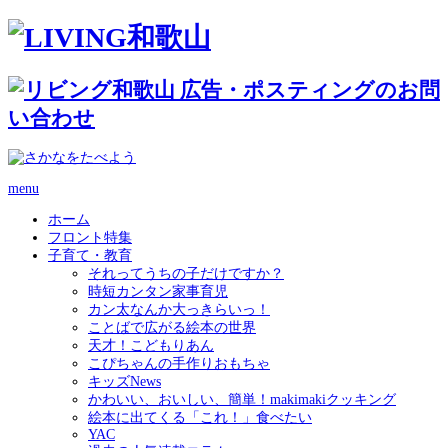
menu
ホーム
フロント特集
子育て・教育
それってうちの子だけですか？
時短カンタン家事育児
カン太なんか大っきらいっ！
ことばで広がる絵本の世界
天才！こどもりあん
こぴちゃんの手作りおもちゃ
キッズNews
かわいい、おいしい、簡単！makimakiクッキング
絵本に出てくる「これ！」食べたい
YAC