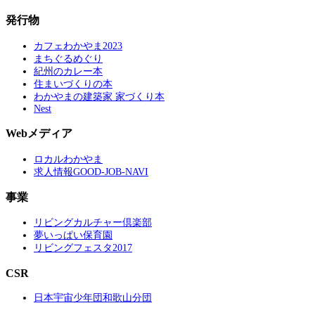
発行物
カフェわかやま2023
まちぐるめぐり
紀州のカレー本
住まいづくりの本
わかやまの建築家 家づくり本
Nest
Webメディア
ロカルわかやま
求人情報GOOD-JOB-NAVI
事業
リビングカルチャー倶楽部
夢いっぱい保育園
リビングフェスタ2017
CSR
日本宇宙少年団和歌山分団