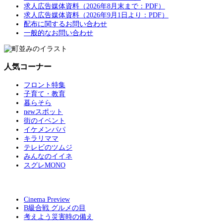
求人広告媒体資料（2026年8月末まで：PDF）
求人広告媒体資料（2026年9月1日より：PDF）
配布に関するお問い合わせ
一般的なお問い合わせ
人気コーナー
フロント特集
子育て・教育
暮らそら
newスポット
街のイベント
イケメンパパ
キラリママ
テレビのツムジ
みんなのイイネ
スグレMONO
Cinema Preview
B級合戦 グルメの目
考えよう災害時の備え