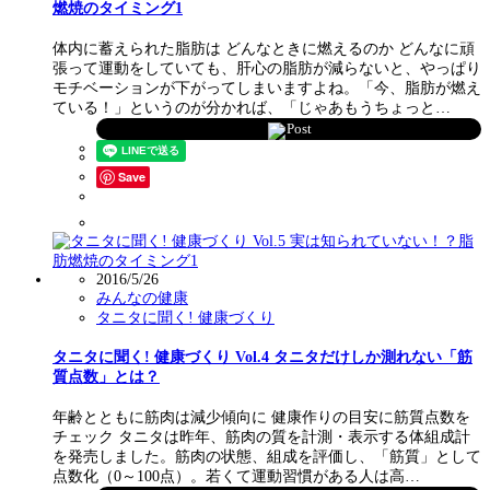
燃焼のタイミング1
体内に蓄えられた脂肪は どんなときに燃えるのか どんなに頑
張って運動をしていても、肝心の脂肪が減らないと、やっぱり
モチベーションが下がってしまいますよね。「今、脂肪が燃え
ている！」というのが分かれば、「じゃあもうちょっと…
Post
Save
2016/5/26
みんなの健康
タニタに聞く! 健康づくり
タニタに聞く! 健康づくり Vol.4 タニタだけしか測れない「筋
質点数」とは？
年齢とともに筋肉は減少傾向に 健康作りの目安に筋質点数を
チェック タニタは昨年、筋肉の質を計測・表示する体組成計
を発売しました。筋肉の状態、組成を評価し、「筋質」として
点数化（0～100点）。若くて運動習慣がある人は高…