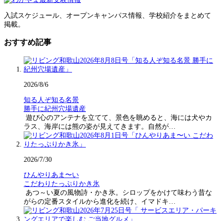
入試スケジュール、オープンキャンパス情報、学校紹介をまとめて
掲載。
おすすめ記事
2026/8/6
知る人ぞ知る名景
勝手に紀州穴場遺産
遊び心のアンテナを立てて、景色を眺めると、海には犬やカ
ラス、海岸には熊の姿が見えてきます。自然が…
2026/7/30
ひんやりあま〜い
こだわりたっぷりかき氷
あつ～い夏の風物詩・かき氷。シロップをかけて味わう昔な
がらの定番スタイルから進化を続け、イマドキ…