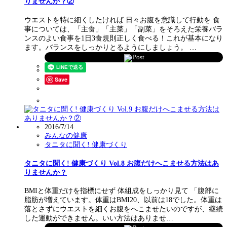
りませんか？②
ウエストを特に細くしたければ 日々お腹を意識して行動を 食
事については、「主食」「主菜」「副菜」をそろえた栄養バラ
ンスのよい食事を1日3食規則正しく食べる！これが基本になり
ます。バランスをしっかりとるようにしましょう。 …
Post
Save
2016/7/14
みんなの健康
タニタに聞く! 健康づくり
タニタに聞く! 健康づくり Vol.8 お腹だけへこませる方法はあ
りませんか？
BMIと体重だけを指標にせず 体組成をしっかり見て 「腹部に
脂肪が増えています。体重はBMI20、以前は18でした。体重は
落とさずにウエストを細くお腹をへこませたいのですが、継続
した運動ができません。いい方法はありませ…