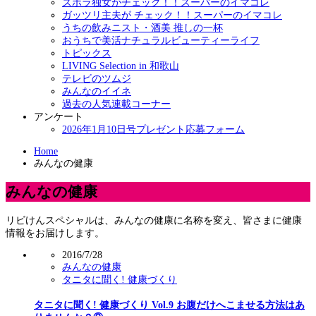
ズボラ独女がチェック！！スーパーのイマコレ
ガッツリ主夫が チェック！！スーパーのイマコレ
うちの飲みニスト・酒美 推しの一杯
おうちで美活ナチュラルビューティーライフ
トピックス
LIVING Selection in 和歌山
テレビのツムジ
みんなのイイネ
過去の人気連載コーナー
アンケート
2026年1月10日号プレゼント応募フォーム
Home
みんなの健康
みんなの健康
リビけんスペシャルは、みんなの健康に名称を変え、皆さまに健康
情報をお届けします。
2016/7/28
みんなの健康
タニタに聞く! 健康づくり
タニタに聞く! 健康づくり Vol.9 お腹だけへこませる方法はあ