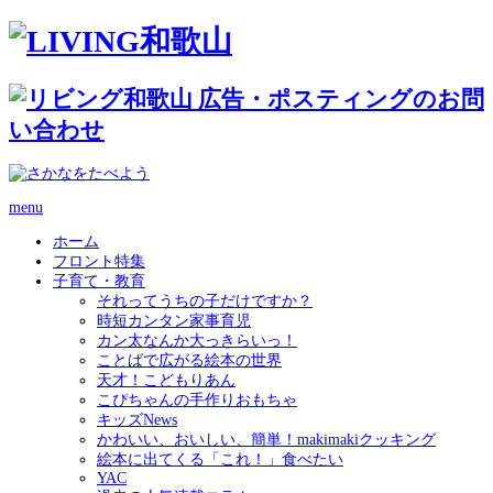
menu
ホーム
フロント特集
子育て・教育
それってうちの子だけですか？
時短カンタン家事育児
カン太なんか大っきらいっ！
ことばで広がる絵本の世界
天才！こどもりあん
こぴちゃんの手作りおもちゃ
キッズNews
かわいい、おいしい、簡単！makimakiクッキング
絵本に出てくる「これ！」食べたい
YAC