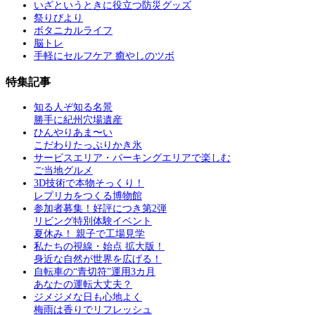
いざというときに役立つ防災グッズ
祭りびより
ボタニカルライフ
脳トレ
手軽にセルフケア 癒やしのツボ
特集記事
知る人ぞ知る名景
勝手に紀州穴場遺産
ひんやりあま〜い
こだわりたっぷりかき氷
サービスエリア・パーキングエリアで楽しむ
ご当地グルメ
3D技術で本物そっくり！
レプリカをつくる博物館
参加者募集！好評につき第2弾
リビング特別体験イベント
夏休み！ 親子で工場見学
私たちの視線・始点 拡大版！
身近な自然が世界を広げる！
自転車の“青切符”運用3カ月
あなたの運転大丈夫？
ジメジメな日も心地よく
梅雨は香りでリフレッシュ