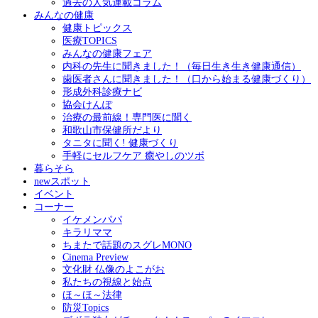
過去の人気連載コラム
みんなの健康
健康トピックス
医療TOPICS
みんなの健康フェア
内科の先生に聞きました！（毎日生き生き健康通信）
歯医者さんに聞きました！（口から始まる健康づくり）
形成外科診療ナビ
協会けんぽ
治療の最前線！専門医に聞く
和歌山市保健所だより
タニタに聞く! 健康づくり
手軽にセルフケア 癒やしのツボ
暮らそら
newスポット
イベント
コーナー
イケメンパパ
キラリママ
ちまたで話題のスグレMONO
Cinema Preview
文化財 仏像のよこがお
私たちの視線と始点
ほ～ほ～法律
防災Topics