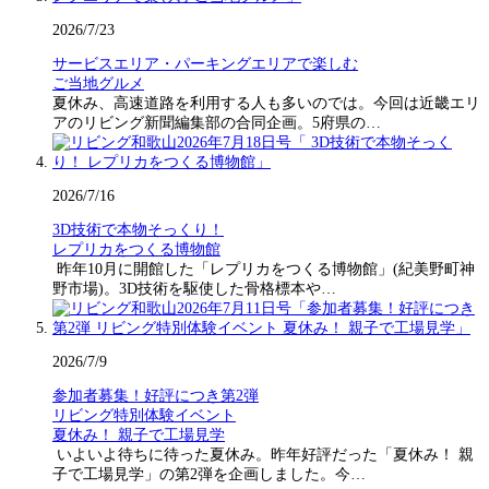
2026/7/23
サービスエリア・パーキングエリアで楽しむ
ご当地グルメ
夏休み、高速道路を利用する人も多いのでは。今回は近畿エリ
アのリビング新聞編集部の合同企画。5府県の…
2026/7/16
3D技術で本物そっくり！
レプリカをつくる博物館
昨年10月に開館した「レプリカをつくる博物館」(紀美野町神
野市場)。3D技術を駆使した骨格標本や…
2026/7/9
参加者募集！好評につき第2弾
リビング特別体験イベント
夏休み！ 親子で工場見学
いよいよ待ちに待った夏休み。昨年好評だった「夏休み！ 親
子で工場見学」の第2弾を企画しました。今…