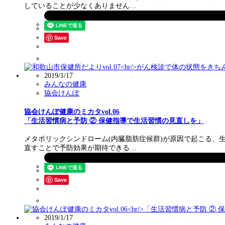
していることが少なくありません…
Save
2019/1/17
みんなの健康
協会けんぽ
協会けんぽ健康のミカタvol.06
「生活習慣病と予防 ② 保健指導で生活習慣の見直しを」
メタボリックシンドローム(内臓脂肪症候群)が原因で起こる、
直すことで予防効果が期待できる…
Save
2019/1/17