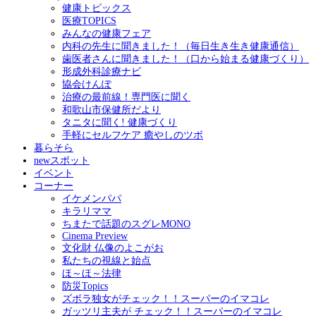
健康トピックス
医療TOPICS
みんなの健康フェア
内科の先生に聞きました！（毎日生き生き健康通信）
歯医者さんに聞きました！（口から始まる健康づくり）
形成外科診療ナビ
協会けんぽ
治療の最前線！専門医に聞く
和歌山市保健所だより
タニタに聞く! 健康づくり
手軽にセルフケア 癒やしのツボ
暮らそら
newスポット
イベント
コーナー
イケメンパパ
キラリママ
ちまたで話題のスグレMONO
Cinema Preview
文化財 仏像のよこがお
私たちの視線と始点
ほ～ほ～法律
防災Topics
ズボラ独女がチェック！！スーパーのイマコレ
ガッツリ主夫が チェック！！スーパーのイマコレ