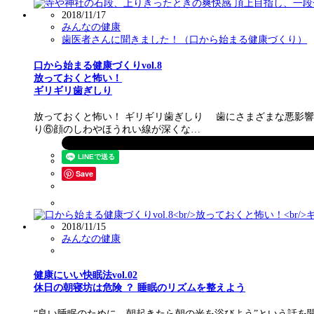
2018/11/17
みんなの健康
歯医者さんに聞きました！（口から始まる健康づくり）
口から始まる健康づくりvol.8
放っておくと怖い！
ギリギリ歯ぎしり
放っておくと怖い！ ギリギリ歯ぎしり 歯にさまざまな悪影
り⑥顔のしわやほうれい線が深くな…
Save
2018/11/15
みんなの健康
健康にいい快眠法vol.02
休日の朝寝坊は危険 ？ 睡眠のリズムを整えよう
“良い睡眠のために、朝起きたら朝の光を浴びよう”という話を