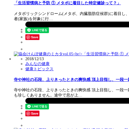
「生活習慣病と予防 ① メタボに着目した特定健診って？」
メタボリックシンドローム(メタボ、内臓脂肪症候群)に着目し、病
者(家族)を対象に行…
Save
2018/12/13
みんなの健康
健康トピックス
寺や神社の石段、上りきったときの爽快感 頂上目指し、一段一
寺や神社の石段、上りきったときの爽快感 頂上目指し、一段一
も珍しくありません。途中で息が上…
Save