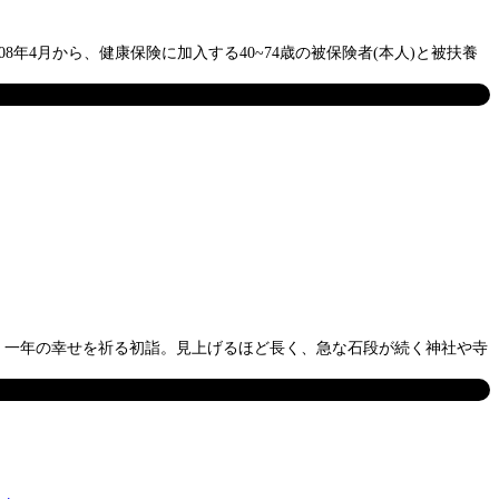
年4月から、健康保険に加入する40~74歳の被保険者(本人)と被扶養
ト 一年の幸せを祈る初詣。見上げるほど長く、急な石段が続く神社や寺