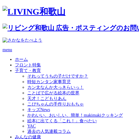
menu
ホーム
フロント特集
子育て・教育
それってうちの子だけですか？
時短カンタン家事育児
カン太なんか大っきらいっ！
ことばで広がる絵本の世界
天才！こどもりあん
こぴちゃんの手作りおもちゃ
キッズNews
かわいい、おいしい、簡単！makimakiクッキング
絵本に出てくる「これ！」食べたい
YAC
過去の人気連載コラム
みんなの健康