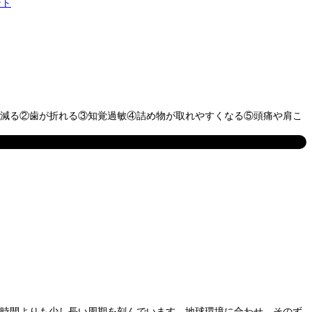
り減る②歯が折れる③知覚過敏④詰め物が取れやすくなる⑤頭痛や肩こ
24時間よりも少し長い周期を刻んでいます。地球環境に合わせ、そのず