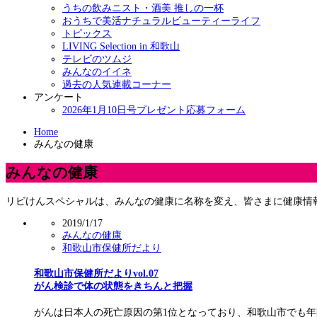
うちの飲みニスト・酒美 推しの一杯
おうちで美活ナチュラルビューティーライフ
トピックス
LIVING Selection in 和歌山
テレビのツムジ
みんなのイイネ
過去の人気連載コーナー
アンケート
2026年1月10日号プレゼント応募フォーム
Home
みんなの健康
みんなの健康
リビけんスペシャルは、みんなの健康に名称を変え、皆さまに健康情
2019/1/17
みんなの健康
和歌山市保健所だより
和歌山市保健所だよりvol.07
がん検診で体の状態をきちんと把握
がんは日本人の死亡原因の第1位となっており、和歌山市でも年