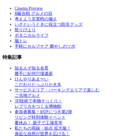
Cinema Preview
B級合戦 グルメの目
考えよう災害時の備え
いざというときに役立つ防災グッズ
祭りびより
ボタニカルライフ
脳トレ
手軽にセルフケア 癒やしのツボ
特集記事
知る人ぞ知る名景
勝手に紀州穴場遺産
ひんやりあま〜い
こだわりたっぷりかき氷
サービスエリア・パーキングエリアで楽しむ
ご当地グルメ
3D技術で本物そっくり！
レプリカをつくる博物館
参加者募集！好評につき第2弾
リビング特別体験イベント
夏休み！ 親子で工場見学
私たちの視線・始点 拡大版！
身近な自然が世界を広げる！