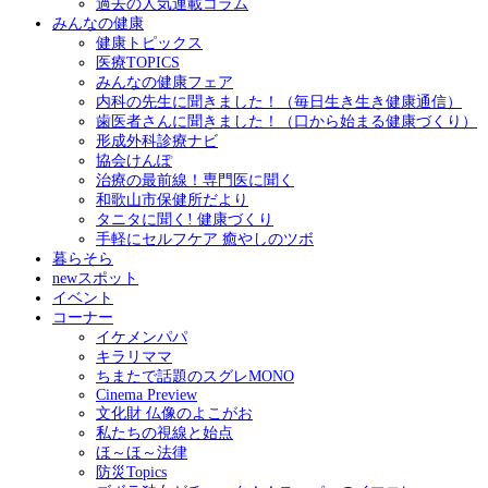
過去の人気連載コラム
みんなの健康
健康トピックス
医療TOPICS
みんなの健康フェア
内科の先生に聞きました！（毎日生き生き健康通信）
歯医者さんに聞きました！（口から始まる健康づくり）
形成外科診療ナビ
協会けんぽ
治療の最前線！専門医に聞く
和歌山市保健所だより
タニタに聞く! 健康づくり
手軽にセルフケア 癒やしのツボ
暮らそら
newスポット
イベント
コーナー
イケメンパパ
キラリママ
ちまたで話題のスグレMONO
Cinema Preview
文化財 仏像のよこがお
私たちの視線と始点
ほ～ほ～法律
防災Topics