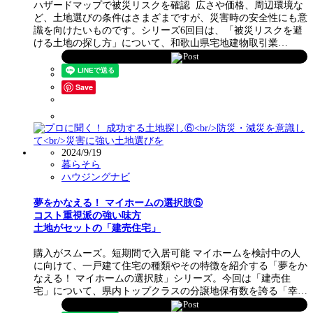
ハザードマップで被災リスクを確認 広さや価格、周辺環境な
ど、土地選びの条件はさまざまですが、災害時の安全性にも意
識を向けたいものです。シリーズ6回目は、「被災リスクを避
ける土地の探し方」について、和歌山県宅地建物取引業…
Post
Save
2024/9/19
暮らそら
ハウジングナビ
夢をかなえる！ マイホームの選択肢⑤
コスト重視派の強い味方
土地がセットの「建売住宅」
購入がスムーズ。短期間で入居可能 マイホームを検討中の人
に向けて、一戸建て住宅の種類やその特徴を紹介する「夢をか
なえる！ マイホームの選択肢」シリーズ。今回は「建売住
宅」について、県内トップクラスの分譲地保有数を誇る「幸…
Post