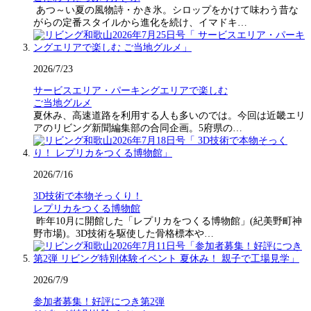
あつ～い夏の風物詩・かき氷。シロップをかけて味わう昔な
がらの定番スタイルから進化を続け、イマドキ…
2026/7/23
サービスエリア・パーキングエリアで楽しむ
ご当地グルメ
夏休み、高速道路を利用する人も多いのでは。今回は近畿エリ
アのリビング新聞編集部の合同企画。5府県の…
2026/7/16
3D技術で本物そっくり！
レプリカをつくる博物館
昨年10月に開館した「レプリカをつくる博物館」(紀美野町神
野市場)。3D技術を駆使した骨格標本や…
2026/7/9
参加者募集！好評につき第2弾