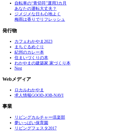
自転車の“青切符”運用3カ月
あなたの運転大丈夫？
ジメジメな日も心地よく
梅雨は香りでリフレッシュ
発行物
カフェわかやま2023
まちぐるめぐり
紀州のカレー本
住まいづくりの本
わかやまの建築家 家づくり本
Nest
Webメディア
ロカルわかやま
求人情報GOOD-JOB-NAVI
事業
リビングカルチャー倶楽部
夢いっぱい保育園
リビングフェスタ2017