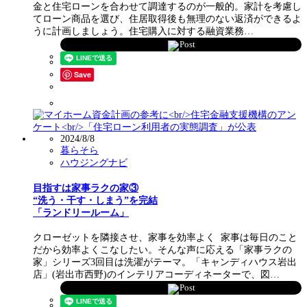
金と住宅ローンを合わせて調達するのが一般的。家計を考慮し
てローン商品を選び、住居取得後も無理のない返済ができるよ
うに計画しましょう。住宅購入に対する融資業務…
Post
Save
2024/8/8
暮らそら
ハウジングナビ
目指すは家事ラクの家③
“洗う・干す・しまう”を完結
「ランドリールーム」
クローゼットを隣接させ、家事を効率よく 家事は毎日のこと
だから効率よくこなしたい。そんな声に応える「家事ラクの
家」シリーズ3回目は洗濯がテーマ。「キャンディハウス岩出
店」(岩出市西野)のインテリアコーディネーターで、図…
Post