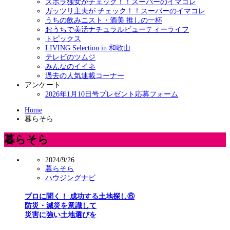
ズボラ独女がチェック！！スーパーのイマコレ
ガッツリ主夫が チェック！！スーパーのイマコレ
うちの飲みニスト・酒美 推しの一杯
おうちで美活ナチュラルビューティーライフ
トピックス
LIVING Selection in 和歌山
テレビのツムジ
みんなのイイネ
過去の人気連載コーナー
アンケート
2026年1月10日号プレゼント応募フォーム
Home
暮らそら
暮らそら
2024/9/26
暮らそら
ハウジングナビ
プロに聞く！ 成功する土地探し⑥
防災・減災を意識して
災害に強い土地選びを