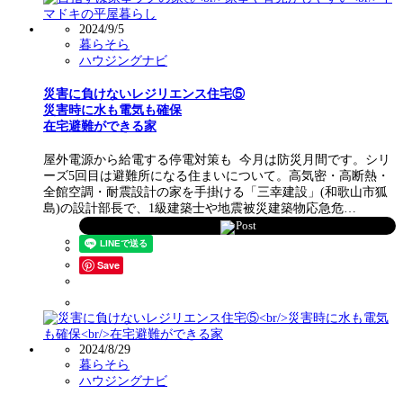
2024/9/5
暮らそら
ハウジングナビ
災害に負けないレジリエンス住宅⑤
災害時に水も電気も確保
在宅避難ができる家
屋外電源から給電する停電対策も 今月は防災月間です。シリ
ーズ5回目は避難所になる住まいについて。高気密・高断熱・
全館空調・耐震設計の家を手掛ける「三幸建設」(和歌山市狐
島)の設計部長で、1級建築士や地震被災建築物応急危…
Post
Save
2024/8/29
暮らそら
ハウジングナビ