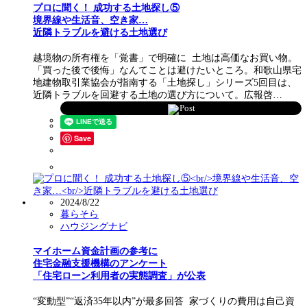
プロに聞く！ 成功する土地探し⑤
境界線や生活音、空き家…
近隣トラブルを避ける土地選び
越境物の所有権を「覚書」で明確に 土地は高価なお買い物。
「買った後で後悔」なんてことは避けたいところ。和歌山県宅
地建物取引業協会が指南する「土地探し」シリーズ5回目は、
近隣トラブルを回避する土地の選び方について。広報啓…
Post
Save
2024/8/22
暮らそら
ハウジングナビ
マイホーム資金計画の参考に
住宅金融支援機構のアンケート
「住宅ローン利用者の実態調査」が公表
“変動型”“返済35年以内”が最多回答 家づくりの費用は自己資