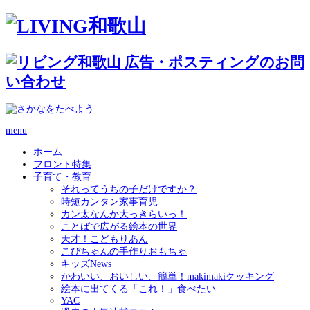
menu
ホーム
フロント特集
子育て・教育
それってうちの子だけですか？
時短カンタン家事育児
カン太なんか大っきらいっ！
ことばで広がる絵本の世界
天才！こどもりあん
こぴちゃんの手作りおもちゃ
キッズNews
かわいい、おいしい、簡単！makimakiクッキング
絵本に出てくる「これ！」食べたい
YAC