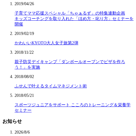
2019/04/26
子育てママ応援スペシャル「ちゃぁるず」の特集連動企画
キッズコーチングを取り入れた「ほめ方・叱り方」セミナーを
開催
2019/02/19
かわいいKYOTO大人女子旅第2弾
2018/11/22
親子防災デイキャンプ「ダンボールオーブンでピザを作ろ
う！」を実施
2018/08/02
ふせんで叶えるタイムマネジメント術
2018/05/21
スポーツジュニアをサポート こころのトレーニング＆栄養学
セミナー
お知らせ
2026/8/6