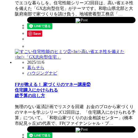
でエコな暮らしを。住宅性能シリーズ2回目は、高い省エネ性
を備えた「GX志向型住宅」がテーマです。和歌山県北部と大
阪府南部で家づくりを請け負う、地域密着型工務店「…
Post
Save
2025/11/6
暮らそら
ハウジングナビ
FPが教える！ 家づくりのマネー講座⑫
住宅購入にかけられる
総予算の出し方
無理のない返済計画でリスクを回避 お金のプロから家づくり
のマネーを学ぶシリーズ12回目は、「住宅購入にかけられる予
算」について。「和歌山家づくりのお金相談センター」(橋本
市紀見ヶ丘)の代表で、FP(ファイナンシャル・プ…
Post