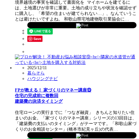
境界越境の事実を確認して書面化を マイホームを建てるに
は、土地選びが非常に重要。土地の成り立ちや状況を確認せず
に購入し、「希望の住まいが建てられない…」、なんていうこ
とは避けたいですよね。 和歌山県宅地建物取引業協会に…
Post
Save
2025/12/11
暮らそら
ハウジングナビ
FPが教える！ 家づくりのマネー講座⑬
住宅の完成前に複数回
建築費の決済タイミング
住宅ローンの実行までに「つなぎ融資」 きちんと知りたい住
まいのお金。「家づくりのマネー講座」シリーズの13回目は、
「建築費の支払いのタイミング」がテーマです。「和歌山家づ
くりのお金相談センター」(橋本市紀見ヶ丘)の代表…
Post