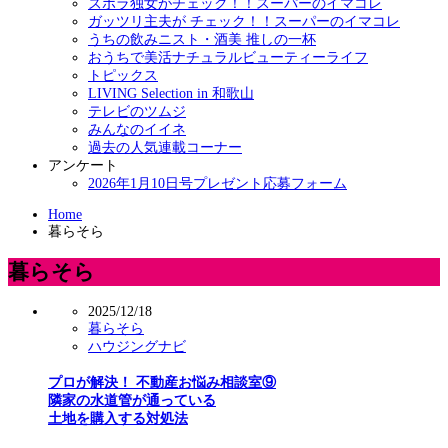
ズボラ独女がチェック！！スーパーのイマコレ
ガッツリ主夫が チェック！！スーパーのイマコレ
うちの飲みニスト・酒美 推しの一杯
おうちで美活ナチュラルビューティーライフ
トピックス
LIVING Selection in 和歌山
テレビのツムジ
みんなのイイネ
過去の人気連載コーナー
アンケート
2026年1月10日号プレゼント応募フォーム
Home
暮らそら
暮らそら
2025/12/18
暮らそら
ハウジングナビ
プロが解決！ 不動産お悩み相談室⑨
隣家の水道管が通っている
土地を購入する対処法