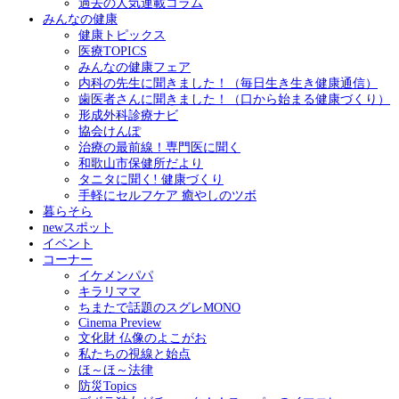
過去の人気連載コラム
みんなの健康
健康トピックス
医療TOPICS
みんなの健康フェア
内科の先生に聞きました！（毎日生き生き健康通信）
歯医者さんに聞きました！（口から始まる健康づくり）
形成外科診療ナビ
協会けんぽ
治療の最前線！専門医に聞く
和歌山市保健所だより
タニタに聞く! 健康づくり
手軽にセルフケア 癒やしのツボ
暮らそら
newスポット
イベント
コーナー
イケメンパパ
キラリママ
ちまたで話題のスグレMONO
Cinema Preview
文化財 仏像のよこがお
私たちの視線と始点
ほ～ほ～法律
防災Topics