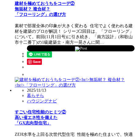
建材を極めておうちをコーデ②
無垢材？ 複合材？
「フローリング」の選び方
素材で部屋全体の印象が大きく変わる 住宅でよく使われる建
材を建築のプロが解説！ シリーズ2回目は、「フローリング」
について。前回(11月1日号)に引き続き、「南方設計」(和歌山
市十二番丁)の1級建築士・南方一晃さんに聞…
Post
Save
2025/11/13
暮らそら
ハウジングナビ
すごい住宅性能のヒミツ②
高い省エネ性を備えた
「GX志向型住宅」
ZEH水準を上回る次世代型住宅 性能を極めた住まいで、快適