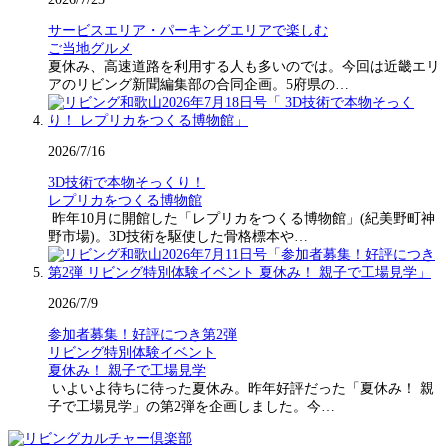
サービスエリア・パーキングエリアで楽しむ
ご当地グルメ
夏休み、高速道路を利用する人も多いのでは。今回は近畿エリ
アのリビング新聞編集部の合同企画。5府県の…
2026/7/16
3D技術で本物そっくり！
レプリカをつくる博物館
昨年10月に開館した「レプリカをつくる博物館」(紀美野町神
野市場)。3D技術を駆使した骨格標本や…
2026/7/9
参加者募集！好評につき第2弾
リビング特別体験イベント
夏休み！ 親子で工場見学
いよいよ待ちに待った夏休み。昨年好評だった「夏休み！ 親
子で工場見学」の第2弾を企画しました。今…