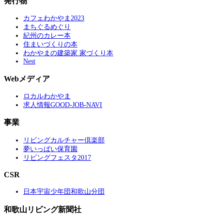
発行物
カフェわかやま2023
まちぐるめぐり
紀州のカレー本
住まいづくりの本
わかやまの建築家 家づくり本
Nest
Webメディア
ロカルわかやま
求人情報GOOD-JOB-NAVI
事業
リビングカルチャー倶楽部
夢いっぱい保育園
リビングフェスタ2017
CSR
日本宇宙少年団和歌山分団
和歌山リビング新聞社