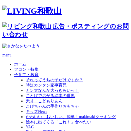
menu
ホーム
フロント特集
子育て・教育
それってうちの子だけですか？
時短カンタン家事育児
カン太なんか大っきらいっ！
ことばで広がる絵本の世界
天才！こどもりあん
こぴちゃんの手作りおもちゃ
キッズNews
かわいい、おいしい、簡単！makimakiクッキング
絵本に出てくる「これ！」食べたい
YAC