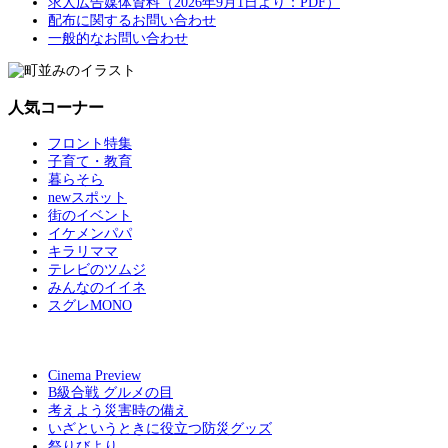
求人広告媒体資料（2026年9月1日より：PDF）
配布に関するお問い合わせ
一般的なお問い合わせ
人気コーナー
フロント特集
子育て・教育
暮らそら
newスポット
街のイベント
イケメンパパ
キラリママ
テレビのツムジ
みんなのイイネ
スグレMONO
Cinema Preview
B級合戦 グルメの目
考えよう災害時の備え
いざというときに役立つ防災グッズ
祭りびより