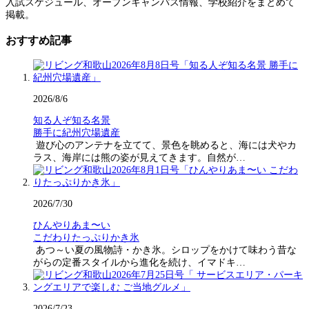
入試スケジュール、オープンキャンパス情報、学校紹介をまとめて
掲載。
おすすめ記事
2026/8/6
知る人ぞ知る名景
勝手に紀州穴場遺産
遊び心のアンテナを立てて、景色を眺めると、海には犬やカ
ラス、海岸には熊の姿が見えてきます。自然が…
2026/7/30
ひんやりあま〜い
こだわりたっぷりかき氷
あつ～い夏の風物詩・かき氷。シロップをかけて味わう昔な
がらの定番スタイルから進化を続け、イマドキ…
2026/7/23