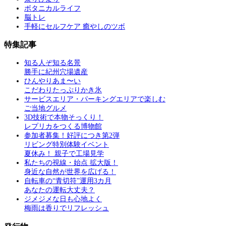
ボタニカルライフ
脳トレ
手軽にセルフケア 癒やしのツボ
特集記事
知る人ぞ知る名景
勝手に紀州穴場遺産
ひんやりあま〜い
こだわりたっぷりかき氷
サービスエリア・パーキングエリアで楽しむ
ご当地グルメ
3D技術で本物そっくり！
レプリカをつくる博物館
参加者募集！好評につき第2弾
リビング特別体験イベント
夏休み！ 親子で工場見学
私たちの視線・始点 拡大版！
身近な自然が世界を広げる！
自転車の“青切符”運用3カ月
あなたの運転大丈夫？
ジメジメな日も心地よく
梅雨は香りでリフレッシュ