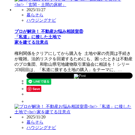
2025/11/27
暮らそら
ハウジングナビ
プロが解決！ 不動産お悩み相談室⑧
「私道」に接した土地で
家を建てる注意点
権利関係をクリアにしてから購入を 土地や家の売買は手続き
が複雑。法的リスクを回避するためにも、困ったときは不動産
のプロ集団、和歌山県宅地建物取引業協会に相談を！ シリー
ズ8回目は、「私道に接する土地の購入」をテーマに、…
Post
Save
2025/11/20
暮らそら
ハウジングナビ