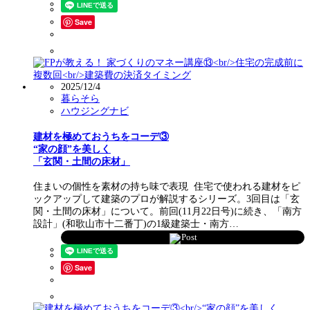
Save
2025/12/4
暮らそら
ハウジングナビ
建材を極めておうちをコーデ③
“家の顔”を美しく
「玄関・土間の床材」
住まいの個性を素材の持ち味で表現 住宅で使われる建材をピ
ックアップして建築のプロが解説するシリーズ。3回目は「玄
関・土間の床材」について。前回(11月22日号)に続き、「南方
設計」(和歌山市十二番丁)の1級建築士・南方…
Post
Save