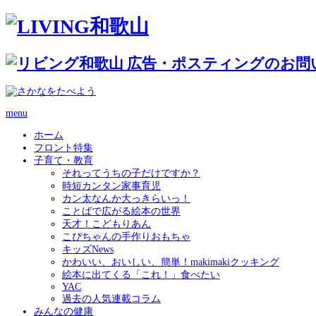
menu
ホーム
フロント特集
子育て・教育
それってうちの子だけですか？
時短カンタン家事育児
カン太なんか大っきらいっ！
ことばで広がる絵本の世界
天才！こどもりあん
こぴちゃんの手作りおもちゃ
キッズNews
かわいい、おいしい、簡単！makimakiクッキング
絵本に出てくる「これ！」食べたい
YAC
過去の人気連載コラム
みんなの健康