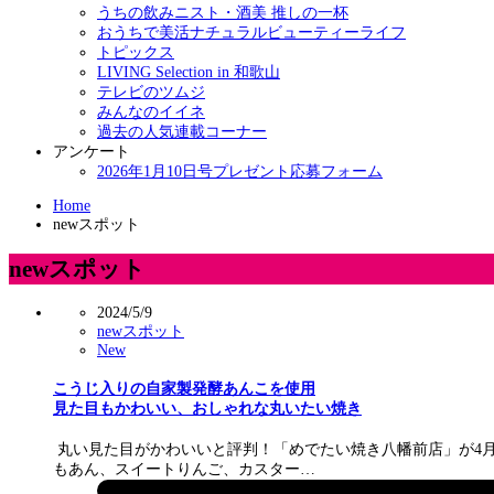
うちの飲みニスト・酒美 推しの一杯
おうちで美活ナチュラルビューティーライフ
トピックス
LIVING Selection in 和歌山
テレビのツムジ
みんなのイイネ
過去の人気連載コーナー
アンケート
2026年1月10日号プレゼント応募フォーム
Home
newスポット
newスポット
2024/5/9
newスポット
New
こうじ入りの自家製発酵あんこを使用
見た目もかわいい、おしゃれな丸いたい焼き
丸い見た目がかわいいと評判！「めでたい焼き八幡前店」が4
もあん、スイートりんご、カスター…