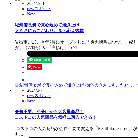
2024/3/21
newスポット
New
紀州備長炭で真心込めて焼き上げ
大きさにもこだわり、食べ応え抜群
岩出市川尻、今年2月にオープンした「炭火焼鳥酉つづ」。紀州
ダ」（770円）や「唐揚げ」（71…
Save
2024/3/7
newスポット
New
会費不要、小分けから大容量商品も
コストコの人気商品を気軽に購入できる！
コストコの人気商品が会費不要で買える「Retail Store r
も…