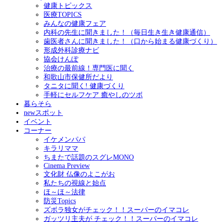
健康トピックス
医療TOPICS
みんなの健康フェア
内科の先生に聞きました！（毎日生き生き健康通信）
歯医者さんに聞きました！（口から始まる健康づくり）
形成外科診療ナビ
協会けんぽ
治療の最前線！専門医に聞く
和歌山市保健所だより
タニタに聞く! 健康づくり
手軽にセルフケア 癒やしのツボ
暮らそら
newスポット
イベント
コーナー
イケメンパパ
キラリママ
ちまたで話題のスグレMONO
Cinema Preview
文化財 仏像のよこがお
私たちの視線と始点
ほ～ほ～法律
防災Topics
ズボラ独女がチェック！！スーパーのイマコレ
ガッツリ主夫が チェック！！スーパーのイマコレ