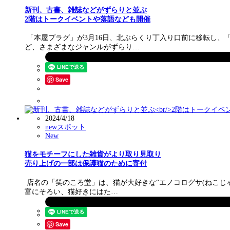
新刊、古書、雑誌などがずらりと並ぶ
2階はトークイベントや落語なども開催
「本屋プラグ」が3月16日、北ぶらくり丁入り口前に移転し
ど、さまざまなジャンルがずらり…
Save
2024/4/18
newスポット
New
猫をモチーフにした雑貨がより取り見取り
売り上げの一部は保護猫のために寄付
店名の「笑のころ堂」は、猫が大好きな“エノコログサ(ねこじ
富にそろい、猫好きにはた…
Save