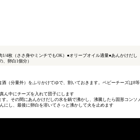
ムネ肉1/4枚（ささ身やミンチでもOK）●オリーブオイル適量●あんかけだし
の、卵白1個分）
は酒（分量外）をふりかけてゆで、割いておきます。ベビーチーズは8
、真ん中にチーズを入れて団子にします
ます。その間にあんかけだしの水を鍋で沸かし、沸騰したら固形コンソ
あんにし、最後に卵白を溶いてさっと沸かして火を止めます