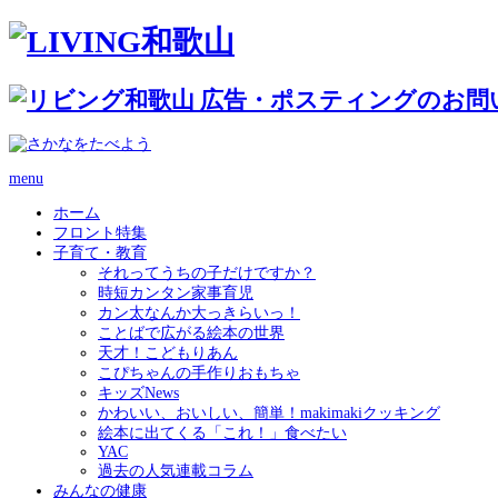
menu
ホーム
フロント特集
子育て・教育
それってうちの子だけですか？
時短カンタン家事育児
カン太なんか大っきらいっ！
ことばで広がる絵本の世界
天才！こどもりあん
こぴちゃんの手作りおもちゃ
キッズNews
かわいい、おいしい、簡単！makimakiクッキング
絵本に出てくる「これ！」食べたい
YAC
過去の人気連載コラム
みんなの健康