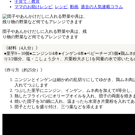
子育て・教育
ママのお助けレシピ
,
レシピ
,
動画
,
過去の人気連載コラム
団子やあんかけだしに入れる野菜や具は、残
り物の野菜など何でもアレンジできます
《材料（4人分）》
●里芋9～10個●ニンジン1/4本●インゲン4本●ベビーチーズ1個●鶏
り1/2個分、塩・こしょう少々、片栗粉大さじ1を同量の水で溶いたも
《作り方（約25分）》
ニンジンとインゲンは細かめの乱切りにしてゆがき、鶏ムネ肉
入れてつぶします
つぶした里芋にニンジン、インゲン、ムネ肉を加えて8等分し
熱したフライパンにオリーブオイルを入れ、団子の両面を焼き
焼いた団子を3の鍋に入れ、温まったら水溶き片栗粉を入れて
団子とだしを盛り付け、三つ葉などを添えます