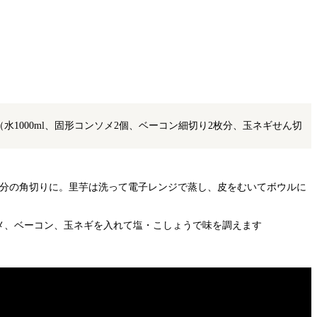
（水1000ml、固形コンソメ2個、ベーコン細切り2枚分、玉ネギせん切
等分の角切りに。里芋は洗って電子レンジで蒸し、皮をむいてボウルに
メ、ベーコン、玉ネギを入れて塩・こしょうで味を調えます