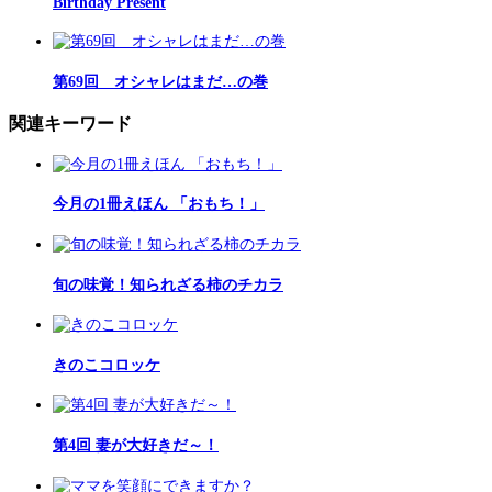
Birthday Present
第69回 オシャレはまだ…の巻
関連キーワード
今月の1冊えほん 「おもち！」
旬の味覚！知られざる柿のチカラ
きのこコロッケ
第4回 妻が大好きだ～！