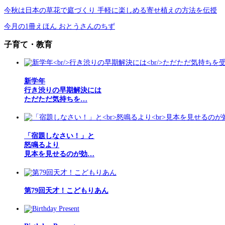
今秋は日本の草花で庭づくり 手軽に楽しめる寄せ植えの方法を伝授
今月の1冊えほん おとうさんのちず
子育て・教育
新学年
行き渋りの早期解決には
ただただ気持ちを…
「宿題しなさい！」と
怒鳴るより
見本を見せるのが効…
第79回天才！こどもりあん