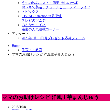
うちの飲みニスト・酒美 推しの一杯
おうちで美活ナチュラルビューティーライフ
トピックス
LIVING Selection in 和歌山
テレビのツムジ
みんなのイイネ
過去の人気連載コーナー
アンケート
2026年1月10日号プレゼント応募フォーム
Home
子育て・教育
ママのお助けレシピ 洋風里芋まんじゅう
ママのお助けレシピ 洋風里芋まんじゅう
2015/10/8