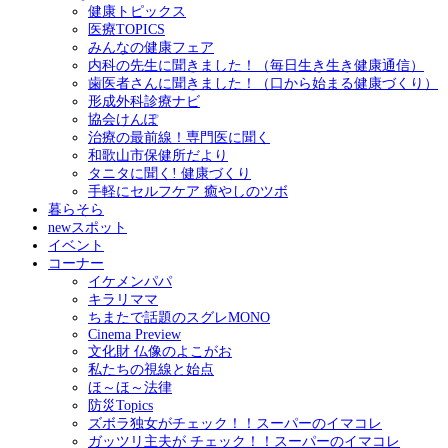
健康トピックス
医療TOPICS
みんなの健康フェア
内科の先生に聞きました！（毎日生き生き健康通信）
歯医者さんに聞きました！（口から始まる健康づくり）
形成外科診療ナビ
協会けんぽ
治療の最前線！専門医に聞く
和歌山市保健所だより
タニタに聞く! 健康づくり
手軽にセルフケア 癒やしのツボ
暮らそら
newスポット
イベント
コーナー
イケメンパパ
キラリママ
ちまたで話題のスグレMONO
Cinema Preview
文化財 仏像のよこがお
私たちの視線と始点
ほ～ほ～法律
防災Topics
ズボラ独女がチェック！！スーパーのイマコレ
ガッツリ主夫が チェック！！スーパーのイマコレ