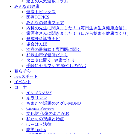
過去の人気連載コラム
みんなの健康
健康トピックス
医療TOPICS
みんなの健康フェア
内科の先生に聞きました！（毎日生き生き健康通信）
歯医者さんに聞きました！（口から始まる健康づくり）
形成外科診療ナビ
協会けんぽ
治療の最前線！専門医に聞く
和歌山市保健所だより
タニタに聞く! 健康づくり
手軽にセルフケア 癒やしのツボ
暮らそら
newスポット
イベント
コーナー
イケメンパパ
キラリママ
ちまたで話題のスグレMONO
Cinema Preview
文化財 仏像のよこがお
私たちの視線と始点
ほ～ほ～法律
防災Topics