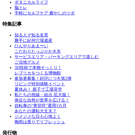
ボタニカルライフ
脳トレ
手軽にセルフケア 癒やしのツボ
特集記事
知る人ぞ知る名景
勝手に紀州穴場遺産
ひんやりあま〜い
こだわりたっぷりかき氷
サービスエリア・パーキングエリアで楽しむ
ご当地グルメ
3D技術で本物そっくり！
レプリカをつくる博物館
参加者募集！好評につき第2弾
リビング特別体験イベント
夏休み！ 親子で工場見学
私たちの視線・始点 拡大版！
身近な自然が世界を広げる！
自転車の“青切符”運用3カ月
あなたの運転大丈夫？
ジメジメな日も心地よく
梅雨は香りでリフレッシュ
発行物