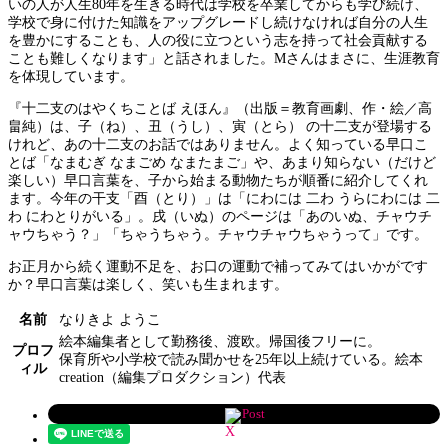
いの人が人生80年を生きる時代は学校を卒業してからも学び続け、
学校で身に付けた知識をアップグレードし続けなければ自分の人生
を豊かにすることも、人の役に立つという志を持って社会貢献する
ことも難しくなります」と話されました。Mさんはまさに、生涯教育
を体現しています。
『十二支のはやくちことば えほん』（出版＝教育画劇、作・絵／高
畠純）は、子（ね）、丑（うし）、寅（とら） の十二支が登場する
けれど、あの十二支のお話ではありません。よく知っている早口こ
とば「なまむぎ なまごめ なまたまご」や、あまり知らない（だけど
楽しい）早口言葉を、子から始まる動物たちが順番に紹介してくれ
ます。今年の干支「酉（とり）」は「にわには 二わ うらにわには 二
わ にわとりがいる」。戌（いぬ）のページは「あのいぬ、チャウチ
ャウちゃう？」「ちゃうちゃう。チャウチャウちゃうって」です。
お正月から続く運動不足を、お口の運動で補ってみてはいかがです
か？早口言葉は楽しく、笑いも生まれます。
名前
なりきよ ようこ
絵本編集者として勤務後、渡欧。帰国後フリーに。
プロフ
保育所や小学校で読み聞かせを25年以上続けている。絵本
ィル
creation（編集プロダクション）代表
Post