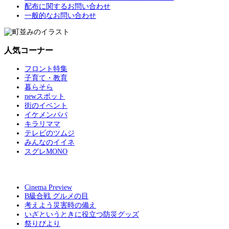
配布に関するお問い合わせ
一般的なお問い合わせ
人気コーナー
フロント特集
子育て・教育
暮らそら
newスポット
街のイベント
イケメンパパ
キラリママ
テレビのツムジ
みんなのイイネ
スグレMONO
Cinema Preview
B級合戦 グルメの目
考えよう災害時の備え
いざというときに役立つ防災グッズ
祭りびより