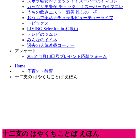
ズボラ独女がチェック！！スーパーのイマコレ
ガッツリ主夫が チェック！！スーパーのイマコレ
うちの飲みニスト・酒美 推しの一杯
おうちで美活ナチュラルビューティーライフ
トピックス
LIVING Selection in 和歌山
テレビのツムジ
みんなのイイネ
過去の人気連載コーナー
アンケート
2026年1月10日号プレゼント応募フォーム
Home
子育て・教育
十二支の はやくちことば えほん
十二支の はやくちことば えほん