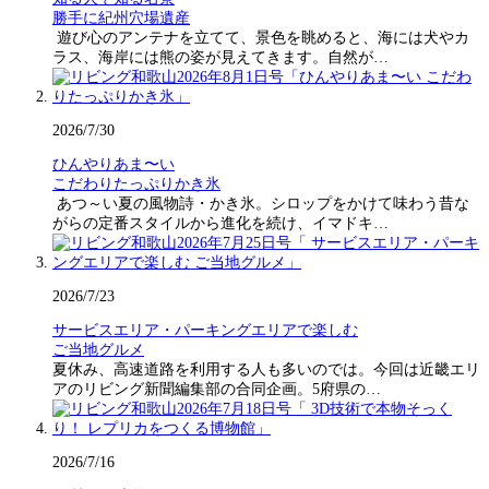
勝手に紀州穴場遺産
遊び心のアンテナを立てて、景色を眺めると、海には犬やカ
ラス、海岸には熊の姿が見えてきます。自然が…
2026/7/30
ひんやりあま〜い
こだわりたっぷりかき氷
あつ～い夏の風物詩・かき氷。シロップをかけて味わう昔な
がらの定番スタイルから進化を続け、イマドキ…
2026/7/23
サービスエリア・パーキングエリアで楽しむ
ご当地グルメ
夏休み、高速道路を利用する人も多いのでは。今回は近畿エリ
アのリビング新聞編集部の合同企画。5府県の…
2026/7/16