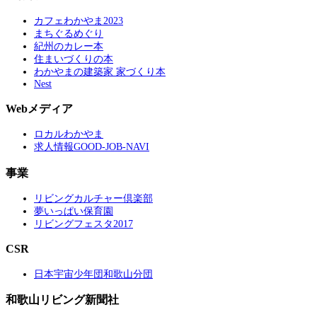
カフェわかやま2023
まちぐるめぐり
紀州のカレー本
住まいづくりの本
わかやまの建築家 家づくり本
Nest
Webメディア
ロカルわかやま
求人情報GOOD-JOB-NAVI
事業
リビングカルチャー倶楽部
夢いっぱい保育園
リビングフェスタ2017
CSR
日本宇宙少年団和歌山分団
和歌山リビング新聞社