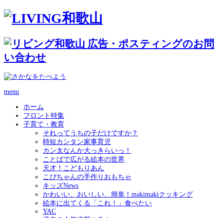
menu
ホーム
フロント特集
子育て・教育
それってうちの子だけですか？
時短カンタン家事育児
カン太なんか大っきらいっ！
ことばで広がる絵本の世界
天才！こどもりあん
こぴちゃんの手作りおもちゃ
キッズNews
かわいい、おいしい、簡単！makimakiクッキング
絵本に出てくる「これ！」食べたい
YAC