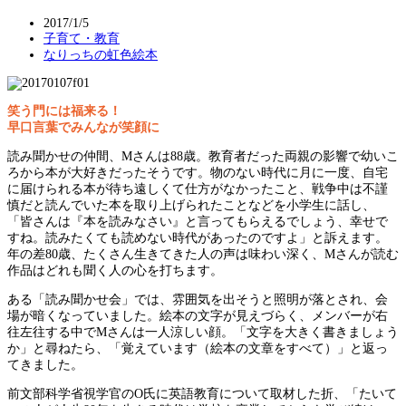
2017/1/5
子育て・教育
なりっちの虹色絵本
笑う門には福来る！
早口言葉でみんなが笑顔に
読み聞かせの仲間、Mさんは88歳。教育者だった両親の影響で幼いこ
ろから本が大好きだったそうです。物のない時代に月に一度、自宅
に届けられる本が待ち遠しくて仕方がなかったこと、戦争中は不謹
慎だと読んでいた本を取り上げられたことなどを小学生に話し、
「皆さんは『本を読みなさい』と言ってもらえるでしょう、幸せで
すね。読みたくても読めない時代があったのですよ」と訴えます。
年の差80歳、たくさん生きてきた人の声は味わい深く、Mさんが読む
作品はどれも聞く人の心を打ちます。
ある「読み聞かせ会」では、雰囲気を出そうと照明が落とされ、会
場が暗くなっていました。絵本の文字が見えづらく、メンバーが右
往左往する中でMさんは一人涼しい顔。「文字を大きく書きましょう
か」と尋ねたら、「覚えています（絵本の文章をすべて）」と返っ
てきました。
前文部科学省視学官のO氏に英語教育について取材した折、「たいて