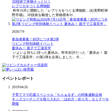
3D技術で本物そっくり！
レプリカをつくる博物館
昨年10月に開館した「レプリカをつくる博物館」(紀美野町神
野市場)。3D技術を駆使した骨格標本や…
2026/7/9
参加者募集！好評につき第2弾
リビング特別体験イベント
夏休み！ 親子で工場見学
いよいよ待ちに待った夏休み。昨年好評だった「夏休み！ 親
子で工場見学」の第2弾を企画しました。今…
イベントレポート
2019/04/26
子育てママ応援スペシャル「ちゃぁるず」の特集連動企画
キッズコーチングを取り入れた「ほめ方・叱り方」セミナーを
開催